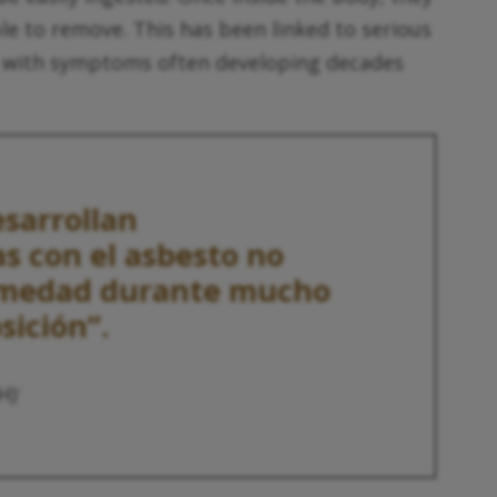
le to remove. This has been linked to serious
a with symptoms often developing decades
esarrollan
s con el asbesto no
rmedad durante mucho
sición”.
H)
1