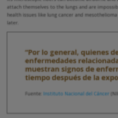
attach themselves to the lungs and are impossib
health issues like lung cancer and mesotheliom
later.
“Por lo general, quienes d
enfermedades relacionada
muestran signos de enfe
tiempo después de la expo
Fuente:
Instituto Nacional del Cáncer
(NI