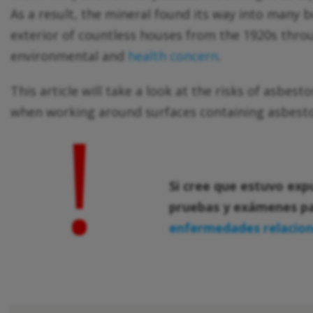
As a result, the mineral found its way into many bu
exterior of countless houses from the 1920s thro
environmental and
health concern
.
This article will take a look at the risks of asbes
!
when working around surfaces containing asbestos.
Si cree que estuvo exp
pruebas y exámenes pa
enfermedades relacion