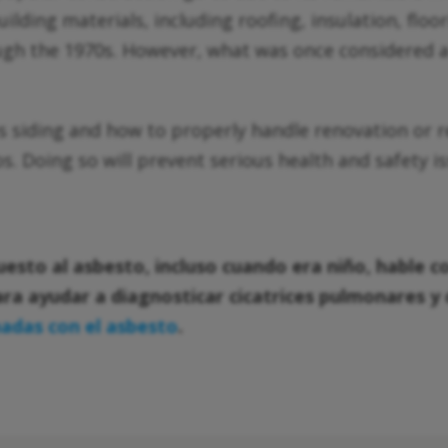
ilding materials, including roofing, insulation, flo
ugh the 1970s. However, what was once considered a
tos siding and how to properly handle renovation or re
 Doing so will prevent serious health and safety is
uesto al asbesto, incluso cuando era niño, hable 
ra ayudar a diagnosticar cicatrices pulmonares y
adas con el asbesto
.