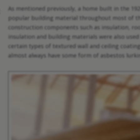
As mentioned previously, a home built in the 19
popular building material throughout most of th
construction components such as insulation, roof
insulation and building materials were also used i
certain types of textured wall and ceiling coating
almost always have some form of asbestos lurkin