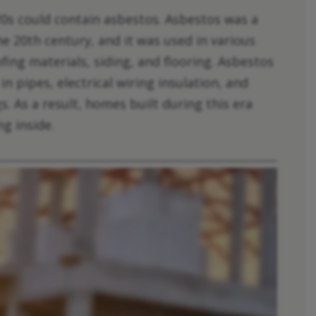
20s could contain asbestos. Asbestos was a
e 20th century, and it was used in various
ing materials, siding, and flooring. Asbestos
n pipes, electrical wiring insulation, and
s. As a result, homes built during this era
g inside.