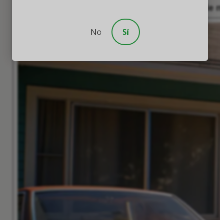
Casi todos los edificios construidos antes d
No
Sí