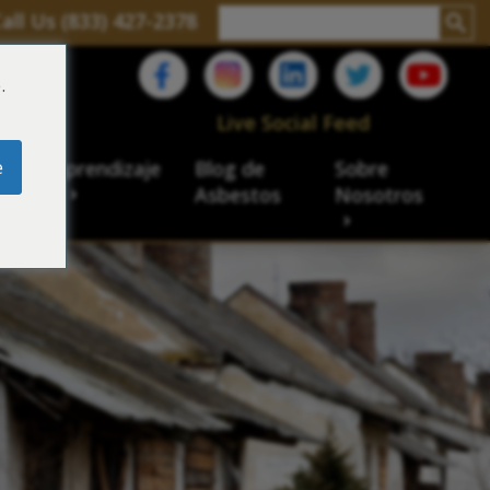
all Us (833) 427-2378
.
C
Live Social Feed
e
ro de aprendizaje
Blog de
Sobre
sbesto
Asbestos
Nosotros
cial
acidad de veteranos
ación laboral