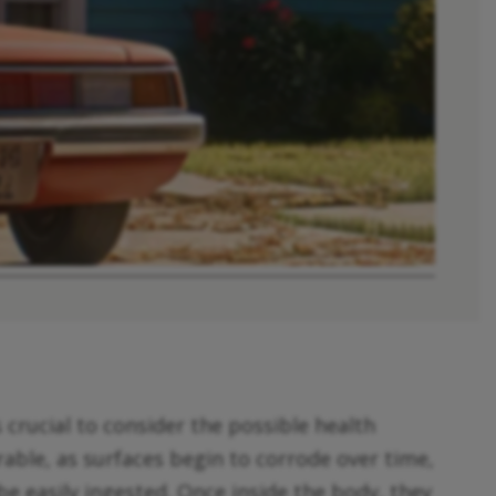
’s crucial to consider the possible health
rable, as surfaces begin to corrode over time,
e easily ingested. Once inside the body, they