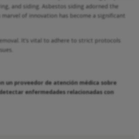
oring, and siding. Asbestos siding adorned the
 marvel of innovation has become a significant
moval. It’s vital to adhere to strict protocols
sues.
con un proveedor de atención médica sobre
 detectar enfermedades relacionadas con