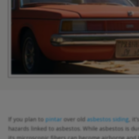
If you plan to
pintar
over old
asbestos siding
, it
hazards linked to asbestos. While asbestos is du
its microscopic fibers can become airborne and b