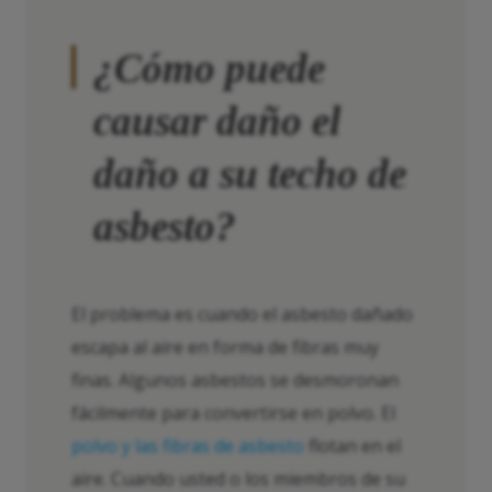
¿Cómo puede
causar daño el
daño a su techo de
asbesto?
El problema es cuando el asbesto dañado
escapa al aire en forma de fibras muy
finas. Algunos asbestos se desmoronan
fácilmente para convertirse en polvo. El
polvo y las fibras de asbesto
flotan en el
aire. Cuando usted o los miembros de su