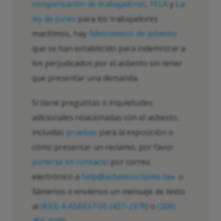
compensación de trabajadores
,
FELA
y
La
ley de Jones
para los trabajadores
marítimos, hay
fideicomisos de asbesto
que se han establecido para indemnizar a
los perjudicados por el asbesto sin tener
que presentar una demanda.
Si tiene preguntas o inquietudes
adicionales relacionadas con el asbesto,
incluidas
pruebas
para la exposición o
cómo presentar un reclamo, por favor
ponerse en contacto
por correo
electrónico a
help@asbestosclaims.law
o
llámenos o envíenos un mensaje de texto
al
(833) 4-ASBESTOS (427-2378)
o
(206)