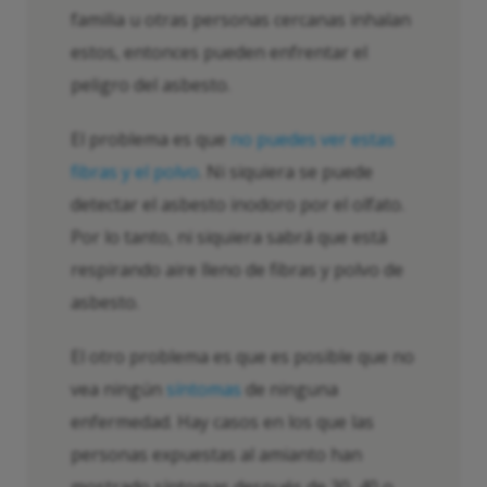
familia u otras personas cercanas inhalan
estos, entonces pueden enfrentar el
peligro del asbesto.
El problema es que
no puedes ver estas
fibras y el polvo
. Ni siquiera se puede
detectar el asbesto inodoro por el olfato.
Por lo tanto, ni siquiera sabrá que está
respirando aire lleno de fibras y polvo de
asbesto.
El otro problema es que es posible que no
vea ningún
síntomas
de ninguna
enfermedad. Hay casos en los que las
personas expuestas al amianto han
mostrado síntomas después de 30, 40 o