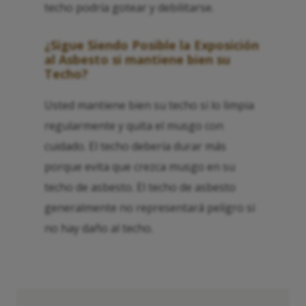
techo podría gotear y debilitarse.
¿Sigue Siendo Posible la Exposición
al Asbesto si mantiene bien su
Techo?
Usted mantiene bien su techo si lo limpia
regularmente y quita el musgo con
cuidado. El techo debería durar más
porque evita que crezca musgo en su
techo de asbesto. El techo de asbesto
generalmente no representará peligro si
no hay daño al techo.