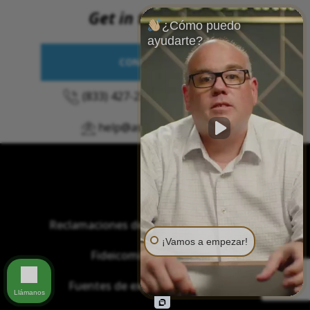
Get in touch now
¿Cómo puedo
ayudarte?
CONTACT US >
(833) 427-2378
o
(206) 455-9190
help@asbestosclaims.law
Reclamaciones de asbesto/mesotelioma
¡Vamos a empezar!
Fideicomisos de asbesto
Fuentes de exposición al asbesto
Llámanos