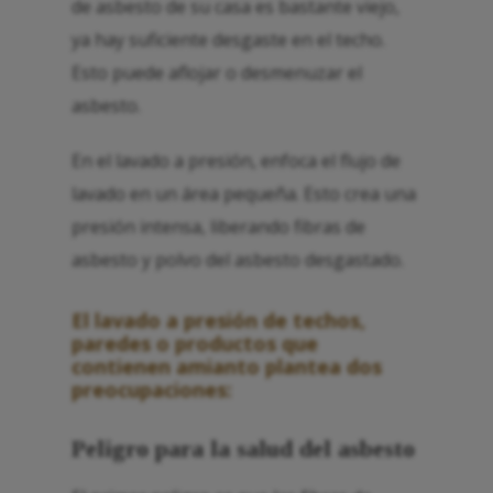
de asbesto de su casa es bastante viejo,
ya hay suficiente desgaste en el techo.
Esto puede aflojar o desmenuzar el
asbesto.
En el lavado a presión, enfoca el flujo de
lavado en un área pequeña. Esto crea una
presión intensa, liberando fibras de
asbesto y polvo del asbesto desgastado.
El lavado a presión de techos,
paredes o productos que
contienen amianto plantea dos
preocupaciones:
Peligro para la salud del asbesto