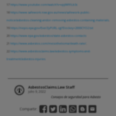
17
https://www.youtube.com/watch?v=vpjIW91Lb3c
18
https://www.safework.nsw.gov.au/news/safework-public-
notice/asbestos-cleaning-andor-removing-asbestos-containing-materials
.
19
https://nepis.epa.gov/Exe/ZyPURL.cgi?Dockey=2000CYO2.txt
20
https://www.epa.gov/asbestos/state-asbestos-contacts
21
https://www.asbestos.com/mesothelioma/death-rate/
.
22
https://www.asbestosclaims.law/asbestos-symptoms-and-
treatment/asbestos-injuries
AsbestosClaims.Law Staff
julio 9, 2022
Consejos de seguridad para Asbesto
Compartir: