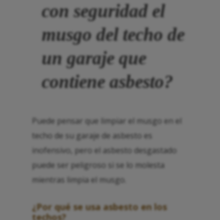
con seguridad el
musgo del techo de
un garaje que
contiene asbesto?
Puede pensar que limpiar el musgo en el
techo de su garaje de asbesto es
inofensivo, pero el asbesto desgastado
puede ser peligroso si se lo molesta
mientras limpia el musgo.
¿Por qué se usa asbesto en los
techos?