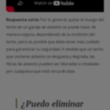
Respuesta corta:
Por lo general, quitar el musgo del
techo de un garaje de asbesto se puede hacer de
manera segura, dependiendo de la condición del
techo, pero es posible que deba tener más cuidado
para garantizar su seguridad. A medida que un techo
que contiene asbesto se desgasta y degrada, las
fibras de asbesto pueden ser liberadas e inhaladas
por cualquiera que esté cerca de ellas.
¿Puedo eliminar