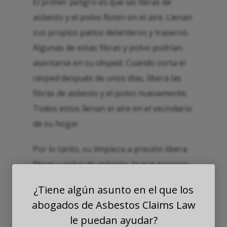
El primer peligro es que las fibras de
asbesto y el polvo floten en el aire. Llenan
sus propios patios delanteros y traseros.
Algunas de estas fibras y polvo podrían
asentarse en su césped. Cuando corta el
césped después de unos días, libera las
fibras de asbesto y el polvo nuevamente.
Todos estos llenan el aire en el vecindario
de su hogar.
Por lo tanto, su limpieza a presión libera
fibras y polvo de asbesto, lo que provoca
el riesgo de enfermedades relacionadas
¿Tiene algún asunto en el que los
con el asbesto cuando alguien inhala este
abogados de Asbestos Claims Law
aire.
le puedan ayudar?