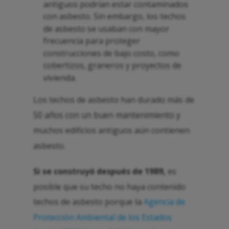
antiguos podrían estar contaminados
con asbesto. Sin embargo, los techos
de asbesto se usaban con mayor
frecuencia para proteger
construcciones de bajo costo, como
cobertizos, graneros y proyectos de
vivienda.
Los techos de asbesto han durado más de
50 años con un buen mantenimiento y
muchos edificios antiguos aún contienen
asbesto.
Si se construyó después de 1989,
es
posible que su techo no haya contenido
techos de asbesto porque la
Agencia de
Protección Ambiental de los Estados