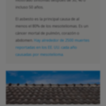
incluso 50 años.
El asbesto es la principal causa de al
menos el 80% de los mesoteliomas. Es un
cáncer mortal de pulmón, corazón o
abdomen.
Hay alrededor de 2500 muertes
reportadas en los EE. UU. cada año
causadas por mesotelioma.