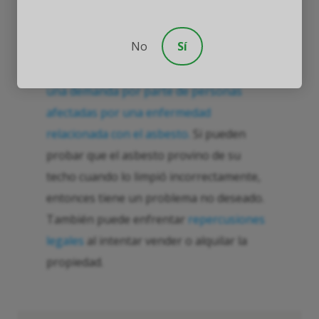
Peligro legal del asbesto
No
Sí
El segundo peligro que puede enfrentar al
liberar fibras dañinas de asbesto genera
una demanda por parte de personas
afectadas por una enfermedad
relacionada con el asbesto.
Si pueden
probar que el asbesto provino de su
techo cuando lo limpió incorrectamente,
entonces tiene un problema no deseado.
También puede enfrentar
repercusiones
legales
al intentar vender o alquilar la
propiedad.