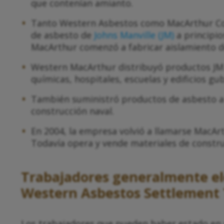
que contenían amianto.
Tanto Western Asbestos como MacArthur C
de asbesto de
Johns Manville (JM)
a principio
MacArthur comenzó a fabricar aislamiento d
Western MacArthur distribuyó productos JM 
químicas, hospitales, escuelas y edificios g
También suministró productos de asbesto a l
construcción naval.
En 2004, la empresa volvió a llamarse MacA
Todavía opera y vende materiales de constru
Trabajadores generalmente ele
Western Asbestos Settlement 
Los trabajadores que pueden haber estado en r