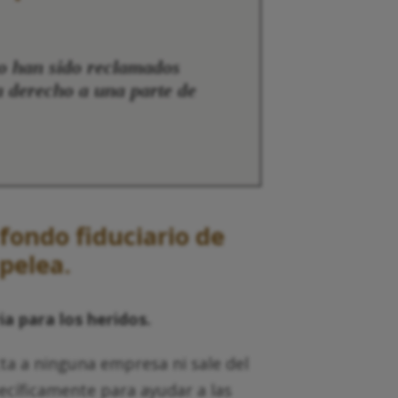
no han sido reclamados
a derecho a una parte de
fondo fiduciario de
pelea.
ia para los heridos.
cta a ninguna empresa ni sale del
pecíficamente para ayudar a las