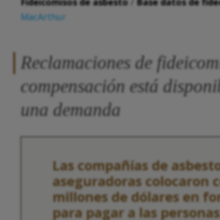
Fideicomisos de asbesto
/
Base datos de fide
MacArthur
Reclamaciones de fideicomi
compensación está disponib
una demanda
Las compañías de asbesto
aseguradoras colocaron c
millones de dólares en fo
para pagar a las persona