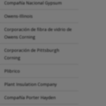
Compañía Nacional Gypsum
Owens-Illinois
Corporación de fibra de vidrio de
Owens Corning
Corporación de Pittsburgh
Corning
Plibrico
Plant Insulation Company
Compañía Porter Hayden