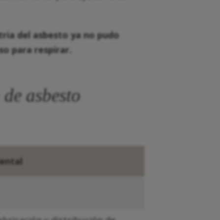
tria del asbesto ya no pudo
so para respirar.
 de asbesto
dental