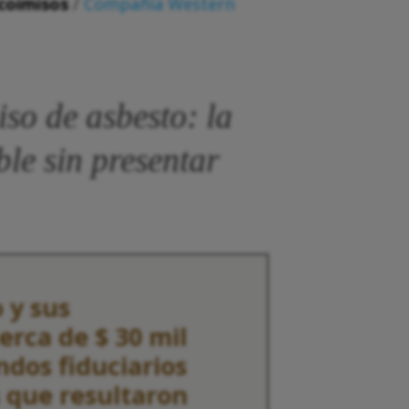
coimisos
/
Compañía Western
so de asbesto: la
le sin presentar
 y sus
erca de $ 30 mil
ndos fiduciarios
s que resultaron