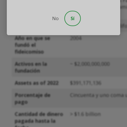
Negocios
Negocios principales Fa
principales
materiales para aislam
climatización.
No
Sí
Bancarrota
Distrito Norte de Califo
Año en que se
2004
fundó el
fideicomiso
Activos en la
~ $2,000,000,000
fundación
Assets as of 2022
$391,171,136
Porcentaje de
Cincuenta y uno coma u
pago
Cantidad de dinero
> $1.6 billion
pagada hasta la