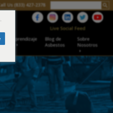
all Us (833) 427-2378
.
C
Live Social Feed
e
ro de aprendizaje
Blog de
Sobre
sbesto
Asbestos
Nosotros
cial
acidad de veteranos
ación laboral