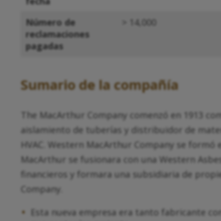
fecha
Número de
> 14,000
reclamaciones
pagadas
Sumario de la compañía
The MacArthur Company comenzó en 1913 com
aislamiento de tuberías y distribuidor de mate
HVAC. Western MacArthur Company se formó e
MacArthur se fusionara con una Western Asb
financieros y formara una subsidiaria de prop
Company.
Esta nueva empresa era tanto fabricante co