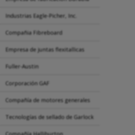
Industrias Eagle-Picher, Inc.
Compañia Fibreboard
Empresa de juntas flexitallicas
Fuller-Austin
Corporación GAF
Compañía de motores generales
Tecnologías de sellado de Garlock
Compañía Halliburton