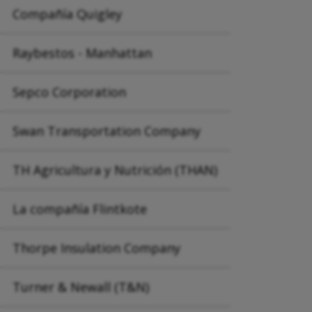
Compañía Quigley
Raybestos - Manhattan
Sepco Corporation
Swan Transportation Company
TH Agricultura y Nutrición (THAN)
La compañía Flintkote
Thorpe Insulation Company
Turner & Newall (T&N)