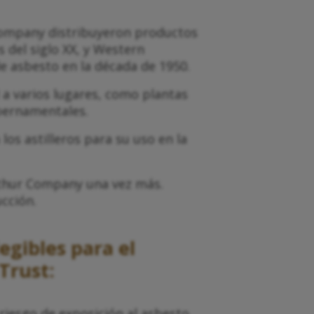
ompany distribuyeron productos
s del siglo XX, y Western
e asbesto en la década de 1950.
a varios lugares, como plantas
ubernamentales.
os astilleros para su uso en la
rthur Company una vez más.
cción.
gibles para el
Trust:
iesgo de exposición al asbesto