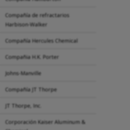
Compañía de refractarios
Harbison-Walker
Compañía Hercules Chemical
Compañia H.K. Porter
Johns-Manville
Compañía JT Thorpe
JT Thorpe, Inc.
Corporación Kaiser Aluminum &