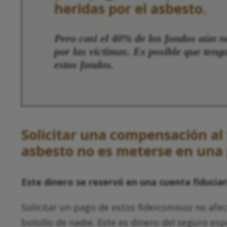
heridas por el asbesto.
Pero casi el 40% de los fondos aún 
por las víctimas. Es posible que teng
estos fondos.
Solicitar una compensación al 
asbesto no es meterse en una 
Este dinero se reservó en una cuenta fiduciar
Solicitar un pago de estos fideicomisos no afe
bolsillo de nadie. Este es dinero del seguro es