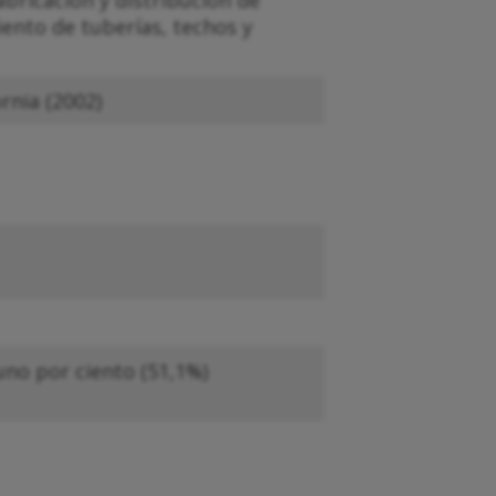
bricación y distribución de
iento de tuberías, techos y
rnia (2002)
no por ciento (51,1%)