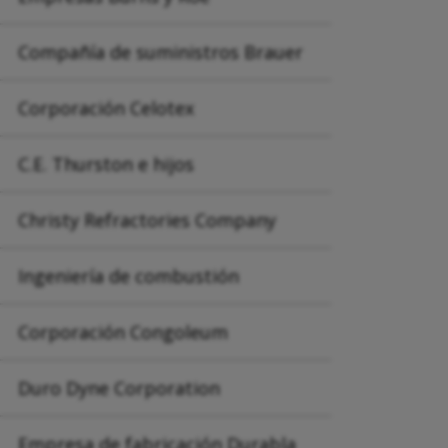
Compañía de suministros Brauer
Corporación Celotex
C.E. Thurston e hijos
Christy Refractories Company
Ingeniería de combustión
Corporación Congoleum
Duro Dyne Corporation
Empresa de fabricación Durabla