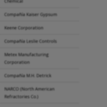
Chemical
Compañía Kaiser Gypsum
Keene Corporation
Compañía Leslie Controls
Metex Manufacturing
Corporation
Compañía M.H. Detrick
NARCO (North American
Refractories Co.)