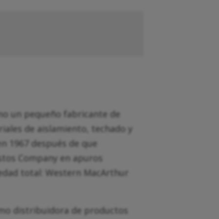
o un pequeño fabricante de
riales de aislamiento, techado y
n 1967 después de que
estos Company en apuros
iedad total: Western MacArthur
mo distribuidora de productos