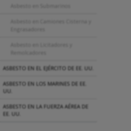
Asbesto en Submarinos
Asbesto en Camiones Cisterna y
Engrasadores
Asbesto en Licitadores y
Remolcadores
ASBESTO EN EL EJÉRCITO DE EE. UU.
ASBESTO EN LOS MARINES DE EE.
UU.
ASBESTO EN LA FUERZA AÉREA DE
EE. UU.