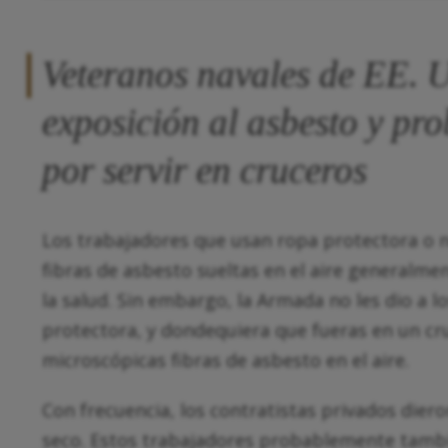
Veteranos navales de EE. U
exposición al asbesto y pr
por servir en cruceros
Los trabajadores que usan ropa protectora o n
fibras de asbesto sueltas en el aire generalme
la salud. Sin embargo, la Armada no les dio a l
protectora, y dondequiera que fueras en un c
microscópicas fibras de asbesto en el aire.
Con frecuencia, los contratistas privados diero
seco. Estos trabajadores probablemente tambi