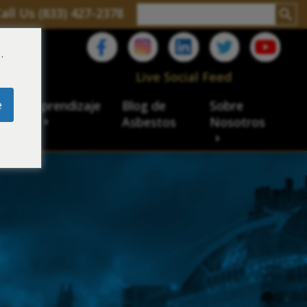
all Us (833) 427-2378
.
C
Live Social Feed
e
ro de aprendizaje
Blog de
Sobre
sbesto
Asbestos
Nosotros
cial
acidad de veteranos
ación laboral