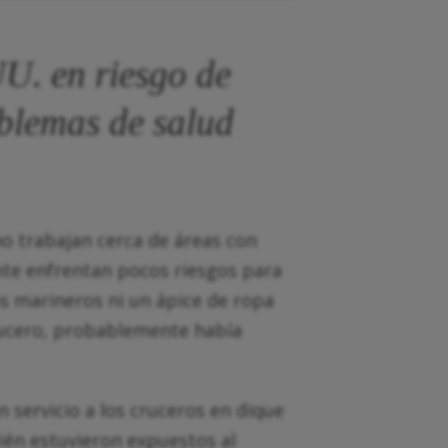
U. en riesgo de
oblemas de salud
o trabajan cerca de áreas con
nte enfrentan pocos riesgos para
os marineros ni un ápice de ropa
rucero, probablemente había
n servicio a los cruceros en dique
én estuvieron expuestos al