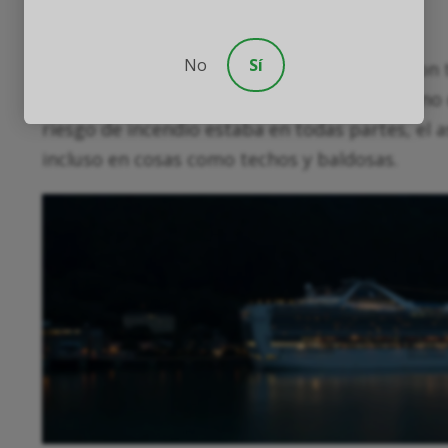
Comedores,
No
Sí
Los cruceros son barcos grandes. Pero no son 
cualquiera que haya servido alguna vez en uno 
riesgo de incendio estaba en todas partes, el 
incluso en cosas como techos y baldosas.