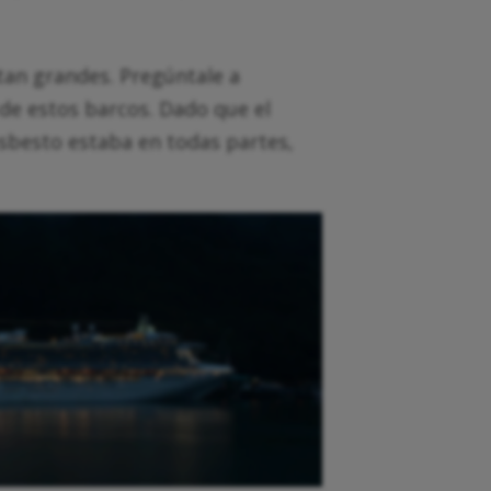
tan grandes. Pregúntale a
de estos barcos. Dado que el
asbesto estaba en todas partes,