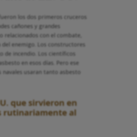
 fueron los dos primeros cruceros
ndes cañones y grandes
mo relacionados con el combate,
 del enemigo. Los constructores
o de incendio. Los científicos
 asbesto en esos días. Pero ese
s navales usaran tanto asbesto
U. que sirvieron en
 rutinariamente al