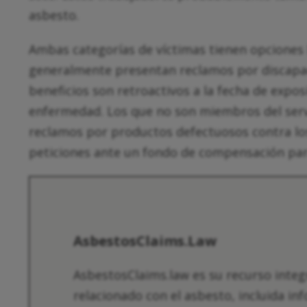
asbesto.
Ambas categorías de víctimas tienen opciones l
generalmente presentan reclamos por discapaci
beneficios son retroactivos a la fecha de exposi
enfermedad. Los que no son miembros del ser
reclamos por productos defectuosos contra lo
peticiones ante un fondo de compensación para
AsbestosClaims.Law
AsbestosClaims.law es su recurso integ
relacionado con el asbesto, incluida in