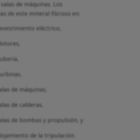
s salas de máquinas. Los
vas de este mineral fibroso en:
evestimiento eléctrico,
otores,
ubería,
urbinas,
alas de máquinas,
alas de calderas,
alas de bombas y propulsión, y
lojamiento de la tripulación.