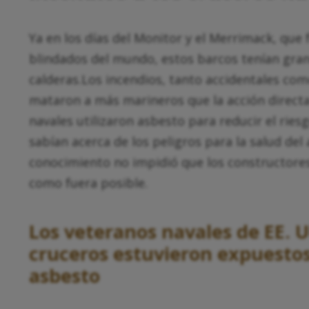
Ya en los días del Monitor y el Merrimack, que
blindados del mundo, estos barcos tenían gra
calderas.Los incendios, tanto accidentales co
mataron a más marineros que la acción directa
navales utilizaron asbesto para reducir el riesg
sabían acerca de los peligros para la salud del
conocimiento no impidió que los constructore
como fuera posible.
Los veteranos navales de EE. U
cruceros estuvieron expuestos
asbesto