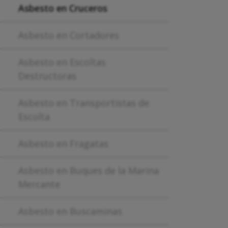
Asbesto en Cruceros
Asbesto en Cortadores
Asbesto en Escoltas
Destructoras
Asbesto en Transportistas de
Escolta
Asbesto en Fragatas
Asbesto en Buques de la Marina
Mercante
Asbesto en Buscaminas