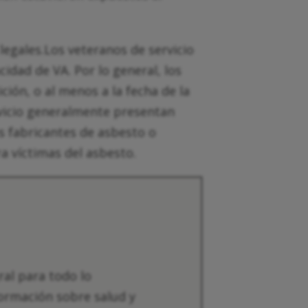
egales.Los veteranos de servicio
dad de VA. Por lo general, los
ción, o al menos a la fecha de la
vicio generalmente presentan
s fabricantes de asbesto o
 víctimas del asbesto.
ral para todo lo
formación sobre salud y