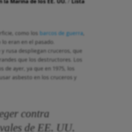
 la Marina de los EE. UU.
/
Lista
ficie, como los
barcos de guerra
,
lo eran en el pasado.
y rusa despliegan cruceros, que
andes que los destructores. Los
 de ayer, ya que en 1975, los
usar asbesto en los cruceros y
teger contra
avales de EE. UU.