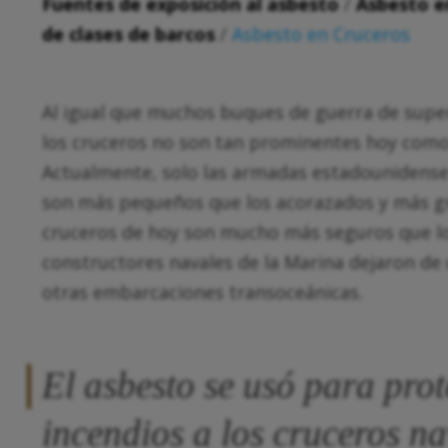
Fuentes de exposición al asbesto
/
Asbesto en
de clases de barcos
/
Asbesto en Cruceros
Al igual que muchos buques de guerra de super
los cruceros no son tan prominentes hoy como 
Actualmente, solo las armadas estadounidense 
son más pequeños que los acorazados y más gr
cruceros de hoy son mucho más seguros que los
constructores navales de la Marina dejaron de 
otras embarcaciones transoceánicas.
El asbesto se usó para pro
incendios a los cruceros n