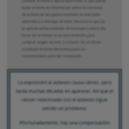
contacte al número que proporcioné, lo que puede
incluir el envío de información sobre los servicios
de la firma de abogados mediante un marcador
automático o mensaje de texto. Reconozco que (a)
se aplican tarifas estándar de mensajes y datos, (b)
hacer clic en Enviar no es una condición para
comprar ningún servicio, y (c) hacer clic en Enviar
constituye mi firma electrónica para mi
consentimiento para ser contactado.
La exposición al asbesto causa cáncer, pero
tarda muchas décadas en aparecer. Así que el
cáncer relacionado con el asbesto sigue
siendo un problema.
Afortunadamente, hay una compensación