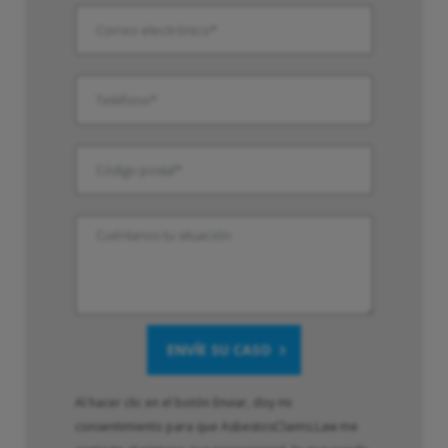
Al hacer clic en el botón Enviar, doy mi
consentimiento para que AsbestosClaims.Law me