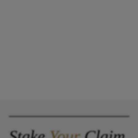
La exposición
secundaria, a
veces llamada
exposición
“que se lleva a
casa”, ocurre cuando usted está
expuesto al asbesto por pasar mucho
tiempo con o cerca de alguien que
trabajó con él.
Por ejemplo, si usted lavó la ropa
contaminada con asbesto de alguien de
su familia que llegó polvoriento a casa
del trabajo, podría haber estado
Stake
Your
Claim.