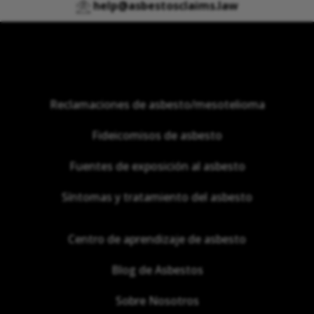
help@asbestosclaims.law
Reclamaciones de asbesto/mesotelioma
Fideicomisos de asbesto
Fuentes de exposición al asbesto
Síntomas y tratamiento del asbesto
Centro de aprendizaje de asbesto
Blog de Asbestos
Sobre Nosotros