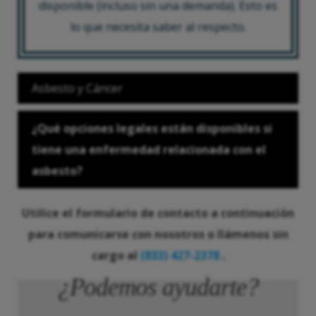
disponible (incluso sin una demanda). Esto es
lo que necesita saber al respecto.
Asbesto y Cáncer
El mesotelioma es un cáncer grave de los
¿Qué opciones legales están disponibles si
tejidos que recubren el área del corazón, los
tiene una enfermedad relacionada con el
pulmones o el abdomen. Es una de las
asbesto?
enfermedades más graves que puede causar la
exposición al asbesto, que también es una de
Utilice el formulario de contacto a continuación
las únicas causas conocidas de la enfermedad.
para comunicarse con nosotros o llámenos sin
cargo al
(833) 427-2378
.
¿Podemos ayudarte?
Pero en 2020, el
Instituto