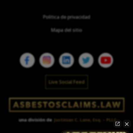
Política de privacidad
Mapa del sitio
Live Social Feed
una división de
Justinian C. Lane, Esq. – PLLC