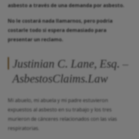
asbesto a través de una demanda por asbesto.
No le costará nada llamarnos, pero podría
costarle todo si espera demasiado para
presentar un reclamo.
Justinian C. Lane, Esq. –
AsbestosClaims.Law
Mi abuelo, mi abuela y mi padre estuvieron
expuestos al asbesto en su trabajo y los tres
murieron de cánceres relacionados con las vías
respiratorias.