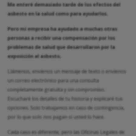
Me enteré demasiado tarde de los efectos del
asbesto en la salud como para ayudarlos.
Pero mi empresa ha ayudado a muchas otras
personas a recibir una compensación por los
problemas de salud que desarrollaron por la
exposición al asbesto.
Llámenos, envíenos un mensaje de texto o envíenos
un correo electrónico para una consulta
completamente gratuita y sin compromiso.
Escucharé los detalles de tu historia y explicaré tus
opciones. Solo trabajamos en caso de contingencia,
por lo que solo nos pagan si usted lo hace.
Cada caso es diferente, pero las Oficinas Legales de