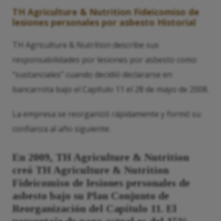
TH Agriculture & Nutrition Fideicomiso de
lesiones personales por asbesto Historial
TH Agriculture & Nutrition describe sus
responsabilidades por lesiones por asbesto como
“sustanciales” cuando decidió declararse en
bancarrota bajo el Capítulo 11 el 28 de mayo de 2008.
La empresa se reorganizó rápidamente y formó su
confianza al año siguiente.
En 2009, TH Agriculture & Nutrition
creó TH Agriculture & Nutrition
Fideicomiso de lesiones personales de
asbesto bajo su Plan Conjunto de
Reorganización del Capítulo 11. El