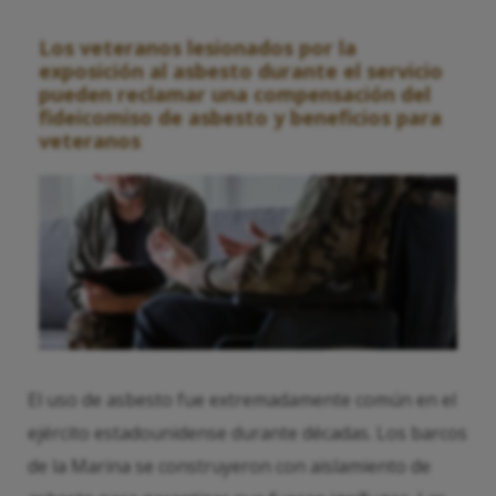
Los veteranos lesionados por la
exposición al asbesto durante el servicio
pueden reclamar una compensación del
fideicomiso de asbesto y beneficios para
veteranos
El uso de asbesto fue extremadamente común en el
ejército estadounidense durante décadas. Los barcos
de la Marina se construyeron con aislamiento de