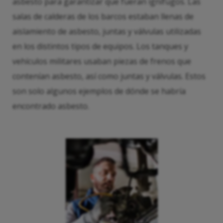
asbesto para garantizar que fueran ignífugos. Las
salas de calderas de los barcos estaban llenas de
aislamiento de asbesto, juntas y válvulas utilizadas
en los distintos tipos de equipos. Los tanques y
vehículos militares usaban piezas de frenos que
contenían asbesto, así como juntas y válvulas. Estos
son solo algunos ejemplos de dónde se habría
encontrado asbesto.