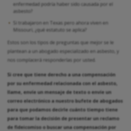
enfermedad podría haber sido causada por el
asbesto?
Si trabajaron en Texas pero ahora viven en
Missouri, ¿qué estatuto se aplica?
Estos son los tipos de preguntas que mejor se le
plantean a un abogado especializado en asbesto, y
nos complacerá responderlas por usted.
Si cree que tiene derecho a una compensación
por su enfermedad relacionada con el asbesto,
llame, envíe un mensaje de texto o envíe un
correo electrónico a nuestro bufete de abogados
para que podamos decirle cuánto tiempo tiene
para tomar la decisión de presentar un reclamo
de fideicomiso o buscar una compensación por