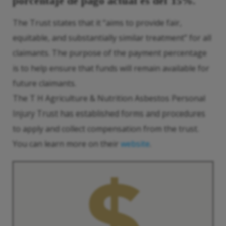
porcentaje de pago actual es del 15%.
The Trust states that it “aims to provide fair,
equitable, and substantially similar treatment” for all
claimants. The purpose of the payment percentage
is to help ensure that funds will remain available for
future claimants.
The T H Agriculture & Nutrition Asbestos Personal
Injury Trust has established forms and procedures
to apply and collect compensation from the trust.
You can learn more on their
website
.