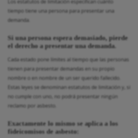
Los estatutos de limitación especifican cuánto
tiempo tiene una persona para presentar una
demanda.
Si una persona espera demasiado, pierde
el derecho a presentar una demanda.
Cada estado pone límites al tiempo que las personas
tienen para presentar demandas en su propio
nombre o en nombre de un ser querido fallecido.
Estas leyes se denominan estatutos de limitación y, si
no cumple con uno, no podrá presentar ningún
reclamo por asbesto.
Exactamente lo mismo se aplica a los
fideicomisos de asbesto: