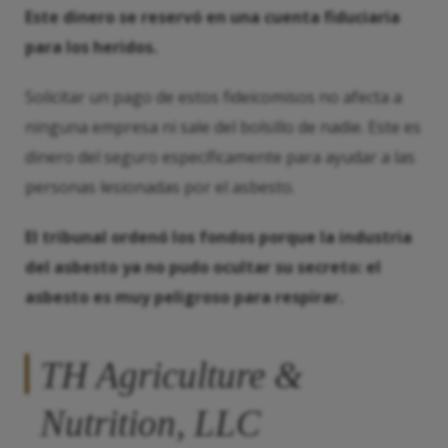
Este dinero se reservó en una cuenta fiduciaria
para los heridos.
Solicitar un pago de estos fideicomisos no afecta a
ninguna empresa ni sale del bolsillo de nadie. Este es
dinero del seguro específicamente para ayudar a las
personas lesionadas por el asbesto.
El tribunal ordenó los fondos porque la industria
del asbesto ya no pudo ocultar su secreto: el
asbesto es muy peligroso para respirar.
TH Agriculture &
Nutrition, LLC