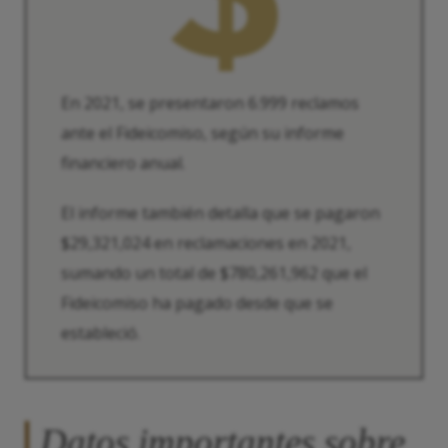
En 2021, se presentaron 6.999 reclamos
ante el Fideicomiso, según su informe
financiero anual.
El informe también detalla que se pagaron
$29,321,024 en reclamaciones en 2021,
sumando un total de $780,261,962 que el
Fideicomiso ha pagado desde que se
estableció.
Datos importantes sobre