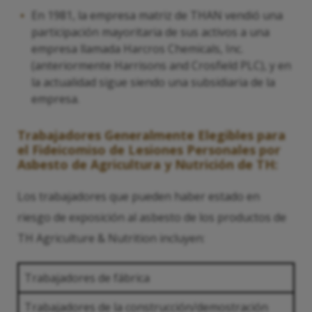
En 1981, la empresa matriz de THAN vendió una
participación mayoritaria de sus activos a una
empresa llamada Harcros Chemicals, Inc.
(anteriormente Harrisons and Crosfield PLC), y en
la actualidad sigue siendo una subsidiaria de la
empresa.
Trabajadores Generalmente Elegibles para
el Fideicomiso de Lesiones Personales por
Asbesto de Agricultura y Nutrición de TH:
Los trabajadores que pueden haber estado en
riesgo de exposición al asbesto de los productos de
TH Agriculture & Nutrition incluyen:
Trabajadores de fábrica
Trabajadores de la construcción/demostración