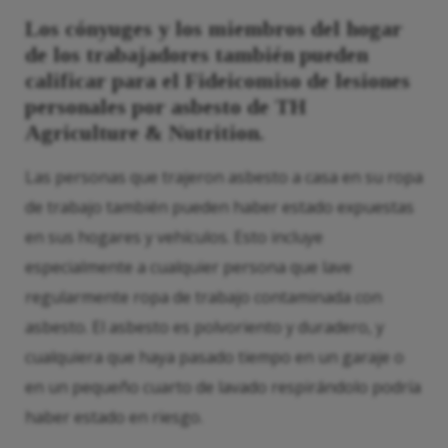
Los cónyuges y los miembros del hogar
de los trabajadores también pueden
calificar para el Fideicomiso de lesiones
personales por asbesto de TH
Agriculture & Nutrition.
Las personas que trajeron asbesto a casa en su ropa
de trabajo también pueden haber estado expuestas
en sus hogares y vehículos. Esto incluye
especialmente a cualquier persona que lave
regularmente ropa de trabajo contaminada con
asbesto. El asbesto es polvoriento y duradero, y
cualquiera que haya pasado tiempo en un garaje o
en un pequeño cuarto de lavado respirándolo podría
haber estado en riesgo.