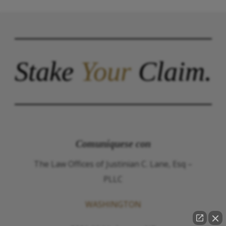
Stake
Your
Claim.
Comuníquese con
The Law Offices of Justinian C. Lane, Esq –
PLLC
WASHINGTON