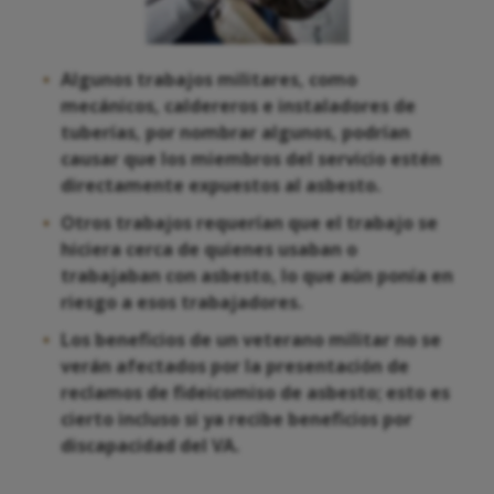
Algunos trabajos militares, como
mecánicos, caldereros e instaladores de
tuberías, por nombrar algunos, podrían
causar que los miembros del servicio estén
directamente expuestos al asbesto.
Otros trabajos requerían que el trabajo se
hiciera cerca de quienes usaban o
trabajaban con asbesto, lo que aún ponía en
riesgo a esos trabajadores.
Los beneficios de un veterano militar no se
verán afectados por la presentación de
reclamos de fideicomiso de asbesto; esto es
cierto incluso si ya recibe beneficios por
discapacidad del VA.