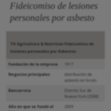
Fideicomiso de lesiones
personales por asbesto
TH Agriculture & Nutrition Fideicomiso de
lesiones personales por Asbestos
Fundación de la empresa
1917
Negocios principales
distribución de
asbesto en bruto
Bancarrota
Distrito Sur de
Nueva York (2008)
Año en que se fundó el
2009