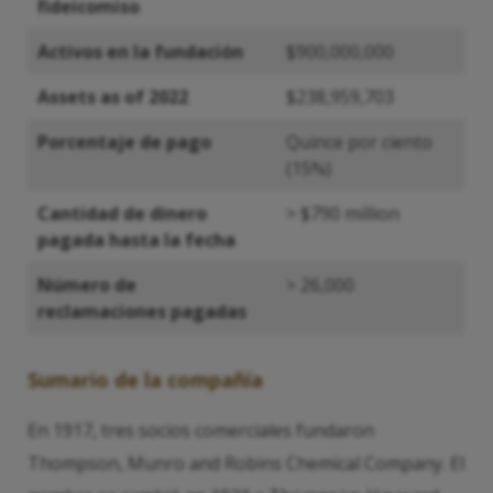
fideicomiso
Activos en la fundación
$900,000,000
Assets as of 2022
$238,959,703
Porcentaje de pago
Quince por ciento
(15%)
Cantidad de dinero
> $790 million
pagada hasta la fecha
Número de
> 26,000
reclamaciones pagadas
Sumario de la compañía
En 1917, tres socios comerciales fundaron
Thompson, Munro and Robins Chemical Company. El