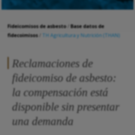
Fideicomisos de asbesto
/
Base datos de
fidecoimisos
/
TH Agricultura y Nutrición (THAN)
Reclamaciones de
fideicomiso de asbesto:
la compensación está
disponible sin presentar
una demanda