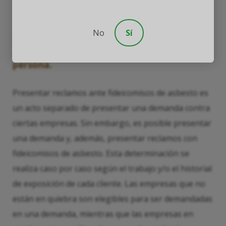
Las reclamaciones del fideicomiso de
No
Sí
asbesto no son juicios y no afectan al
empleador ni a los beneficios de una
persona.
Presentar reclamos ante fideicomisos de asbesto es
un acto separado de presentar una demanda contra
ciertas empresas. Sin embargo, es posible presentar
una demanda y, además, presentar reclamos con
fideicomisos de asbesto. Esta determinación se
realiza caso por caso según el trabajo y/o el historial
de exposición de cada cliente. Las empresas que no
están en quiebra son elegibles para ser demandadas
en una demanda, mientras que las empresas en