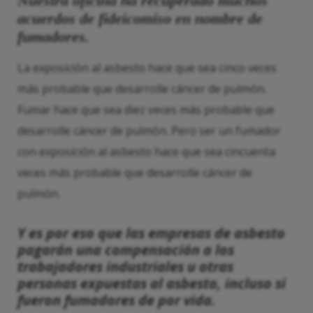
Nuestra oficina ha recuperado muchos
acuerdos de fideicomiso en nombre de
fumadores.
La exposición al asbesto hace que sea cinco veces
más probable que desarrolle cáncer de pulmón.
Fumar hace que sea diez veces más probable que
desarrolle cáncer de pulmón. Pero ser un fumador
con exposición al asbesto hace que sea cincuenta
veces más probable que desarrolle cáncer de
pulmón.
Y es por eso que las empresas de asbesto
pagarán una compensación a los
trabajadores industriales u otras
personas expuestas al asbesto, incluso si
fueron fumadores de por vida.