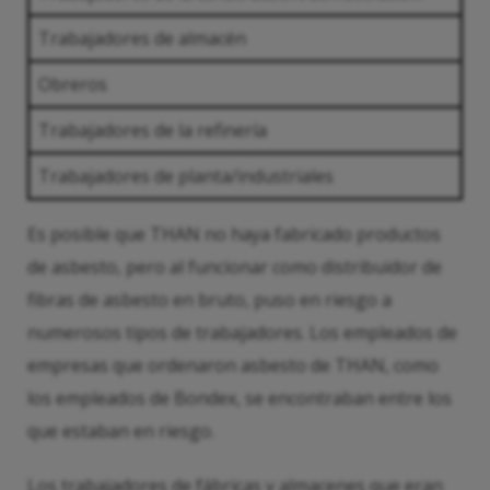
Trabajadores de almacén
Obreros
Trabajadores de la refinería
Trabajadores de planta/industriales
Es posible que THAN no haya fabricado productos
de asbesto, pero al funcionar como distribuidor de
fibras de asbesto en bruto, puso en riesgo a
numerosos tipos de trabajadores. Los empleados de
empresas que ordenaron asbesto de THAN, como
los empleados de Bondex, se encontraban entre los
que estaban en riesgo.
Los trabajadores de fábricas y almacenes que eran