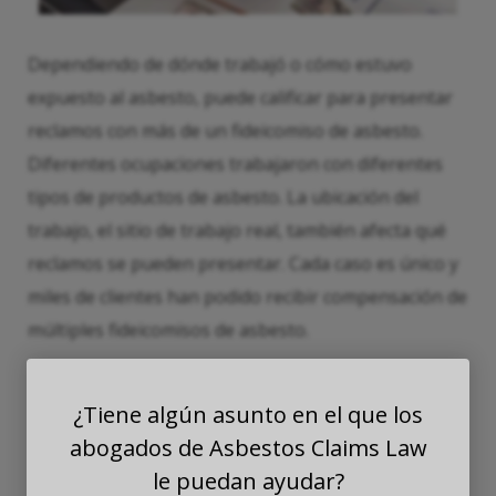
Dependiendo de dónde trabajó o cómo estuvo
expuesto al asbesto, puede calificar para presentar
reclamos con más de un fideicomiso de asbesto.
Diferentes ocupaciones trabajaron con diferentes
tipos de productos de asbesto. La ubicación del
trabajo, el sitio de trabajo real, también afecta qué
reclamos se pueden presentar. Cada caso es único y
miles de clientes han podido recibir compensación de
múltiples fideicomisos de asbesto.
¿Tiene algún asunto en el que los
abogados de Asbestos Claims Law
le puedan ayudar?