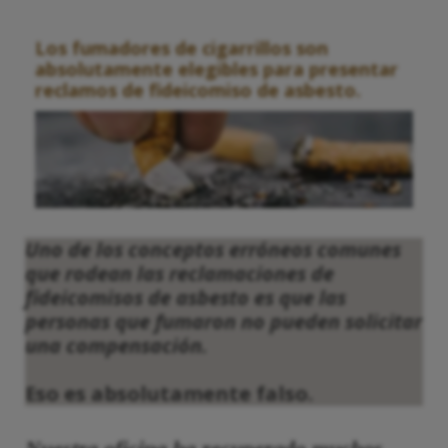
Los fumadores de cigarrillos son
absolutamente elegibles para presentar
reclamos de fideicomiso de asbesto.
Uno de los conceptos erróneos comunes
que rodean las reclamaciones de
fideicomisos de asbesto es que las
personas que fumaron no pueden solicitar
una compensación.
Eso es absolutamente falso.