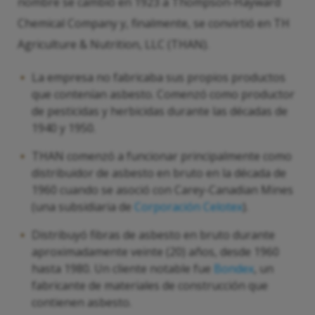
nombre se cambió en 1923 a Thompson-Hayward
Chemical Company y, finalmente, se convirtió en TH
Agriculture & Nutrition, LLC (THAN).
La empresa no fabricaba sus propios productos
que contenían asbesto. Comenzó como productor
de pesticidas y herbicidas durante las décadas de
1940 y 1950.
THAN comenzó a funcionar principalmente como
distribuidor de asbesto en bruto en la década de
1960 cuando se asoció con Carey-Canadian Mines
(una subsidiaria de
Corporación Celotex
).
Distribuyó fibras de asbesto en bruto durante
aproximadamente veinte (20) años, desde 1960
hasta 1980. Un cliente notable fue
Bondex
, un
fabricante de materiales de construcción que
contienen asbesto.