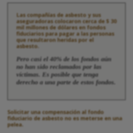
Las compañías de asbesto y sus
aseguradoras colocaron cerca de $ 30
mil millones de dólares en fondos
fiduciarios para pagar a las personas
que resultaron heridas por el
asbesto.
Pero casi el 40% de los fondos aún
no han sido reclamados por las
víctimas. Es posible que tenga
derecho a una parte de estos fondos.
Solicitar una compensación al fondo
fiduciario de asbesto no es meterse en una
pelea.