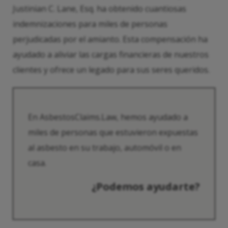
Justinian C. Lane, Esq. ha obtenido cuantiosas
indemnizaciones para miles de personas
perjudicadas por el amianto. Esta compensación ha
ayudado a aliviar las cargas financieras de nuestros
clientes y ofrece un legado para sus seres queridos.
En AsbestosClaims.Law, hemos ayudado a
miles de personas que estuvieron expuestas
al asbesto en su trabajo, automóvil o en
casa.
¿Podemos ayudarte?