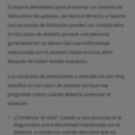
Si espera demasiado para presentar un reclamo de
fideicomiso de asbesto, perderá el derecho a hacerlo.
Los estatutos de limitación pueden ser complicados
en los casos de asbesto porque una persona
generalmente no desarrolla una enfermedad
relacionada con el asbesto hasta muchos años
después de haber estado expuesto.
Los estatutos de limitaciones a menudo no son muy
sencillos en los casos de asbesto porque hay
preguntas sobre cuándo debería comenzar el
estatuto:
¿Comienza “el reloj” cuando a una persona se le
diagnostica una enfermedad relacionada con el
asbesto, o comienza cuando descubre que su