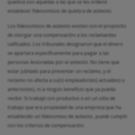
quiebra son aquellas a las que se les ordenó
establecer fideicomisos de quiebra de asbesto.
Los fideicomisos de asbesto existen con el propósito
de otorgar una compensación a los reclamantes
calificados. Los tribunales designaron que el dinero
se apartara específicamente para pagar a las
personas lesionadas por el asbesto. No tiene que
estar jubilado para presentar un reclamo, y el
reclamo no afecta a su(s) empleador(es) actual(es) o
anterior(es), ni a ningún beneficio que ya pueda
recibir. Si trabajó con productos o en un sitio de
trabajo que era propiedad de una empresa que ha
establecido un fideicomiso de asbesto, puede cumplir
con los criterios de compensación.