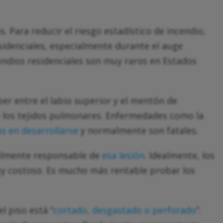
 Para reducir el riesgo estadístico de incendio,
esidenciales, especialmente durante el auge
cendios residenciales son muy raros en Estados
r entre el labio superior y el mentón de
e los tejidos pulmonares. Enfermedades como la
s en desarrollarse
y normalmente son fatales.
egalmente responsable de
esa lesión
. Idealmente, los
muy costoso. Es mucho más rentable probar los
l piso está “
cortado, desgastado o perforado
”.