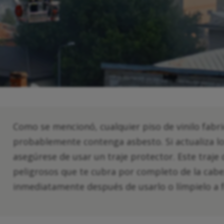
Como se mencionó, cualquier piso de vinilo fabri
probablemente contenga asbesto. Si actualiza lo
asegúrese de usar un traje protector. Este traje
peligrosos que te cubra por completo de la cabez
inmediatamente después de usarlo o límpielo a 