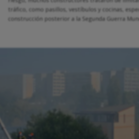
tráfico, como pasillos, vestíbulos y cocinas, esp
construcción posterior a la Segunda Guerra Mund