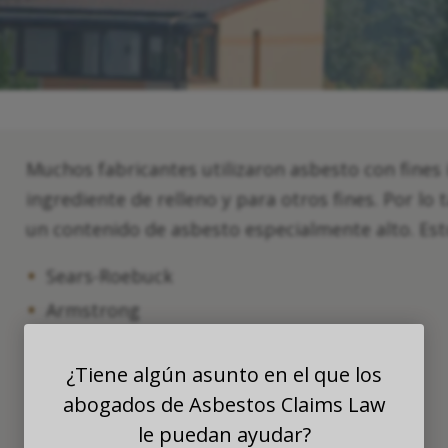
Muchos fabricantes utilizaron asbesto con fines
ingrediente de relleno y para otros fines. Por lo 
un contenido de asbesto especialmente alto. Est
Sears-Roebuck
Armstrong
Congoleum-Nairn
¿Tiene algún asunto en el que los
Siempre-desgaste
abogados de Asbestos Claims Law
KenTile
le puedan ayudar?
KenFlex