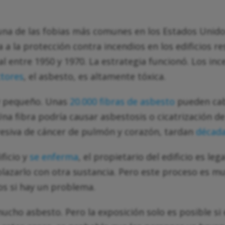
una de las fobias más comunes en los Estados Unidos.
a la protección contra incendios en los edificios r
l entre 1950 y 1970. La estrategia funcionó. Los in
ctores
, el asbesto, es altamente tóxica.
uy pequeño. Unas
20.000 fibras de asbesto
pueden cabe
a fibra podría causar asbestosis o cicatrización d
resiva de cáncer de pulmón y corazón, tardan
década
ficio y
se enferma
, el propietario del edificio es l
plazarlo con otra sustancia. Pero este proceso es 
os si hay un problema.
cho asbesto. Pero la exposición solo es posible si e