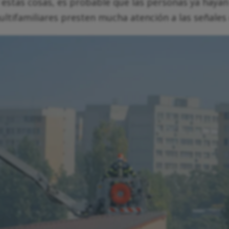
stas cosas, es probable que las personas ya hayan 
ultifamiliares presten mucha atención a las señales