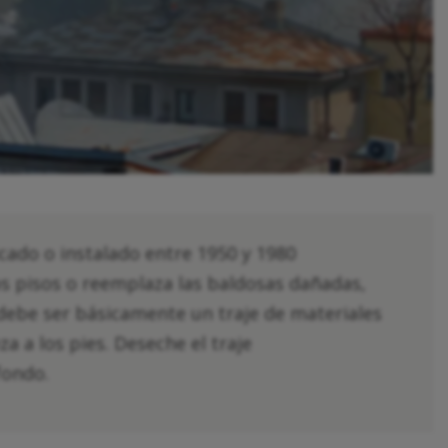
cado o instalado entre 1950 y 1980
s pisos o reemplaza las baldosas dañadas,
 debe ser básicamente un traje de materiales
a a los pies. Deseche el traje
fondo.