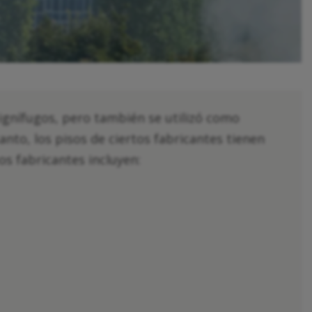
 ignífugos, pero también se utilizó como
tanto, los pisos de ciertos fabricantes tienen
os fabricantes incluyen: