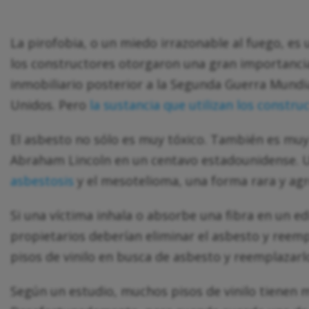
La pirofobia, o un miedo irrazonable al fuego, es 
los constructores otorgaron una gran importancia 
inmobiliario posterior a la Segunda Guerra Mundia
Unidos. Pero
la sustancia que utilizan los constru
El asbesto no sólo es muy tóxico. También es m
Abraham Lincoln en un centavo estadounidense. Un
asbestosis
y el mesotelioma, una forma rara y ag
Si una víctima inhala o absorbe una fibra en un edi
propietarios deberían eliminar el asbesto y reem
pisos de vinilo en busca de asbesto y reemplazarl
Según un estudio, muchos pisos de vinilo tienen mu