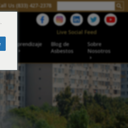
all Us (833) 427-2378
.
C
Live Social Feed
e
ro de aprendizaje
Blog de
Sobre
sbesto
Asbestos
Nosotros
cial
acidad de veteranos
ación laboral