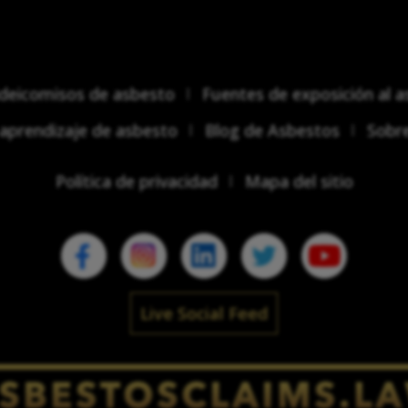
ideicomisos de asbesto
Fuentes de exposición al 
aprendizaje de asbesto
Blog de Asbestos
Sobr
Política de privacidad
Mapa del sitio
Live Social Feed