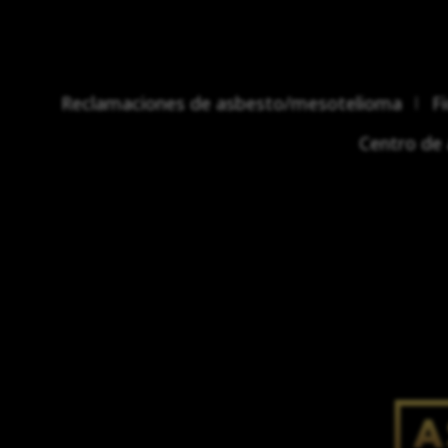
Reclamaciones de asbesto/mesotelioma
F
Centro de 