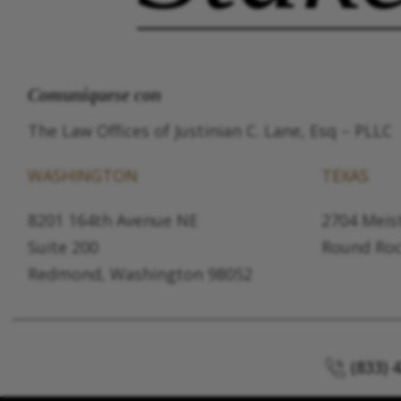
Comuníquese con
The Law Offices of Justinian C. Lane, Esq – PLLC
WASHINGTON
TEXAS
8201 164th Avenue NE
2704 Meist
Suite 200
Round Roc
Redmond, Washington 98052
(833) 