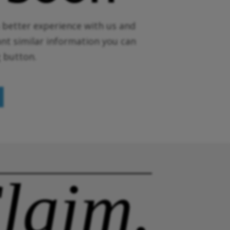
a better experience with us and
ant similar information you can
g button.
laim.