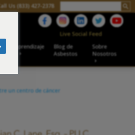
all Us (833) 427-2378
.
C
Live Social Feed
e
ro de aprendizaje
Blog de
Sobre
sbesto
Asbestos
Nosotros
re un centro de cáncer
cial
acidad de veteranos
ación laboral