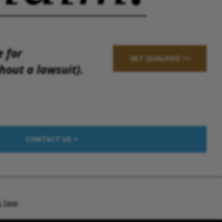
e for
GET QUALIFIED >>
out a lawsuit).
CONTACT US >
.law