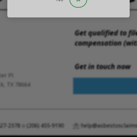
Get qualified to fil
compensation (with
Get in touch now
er Pl.
k, TX 78664
427-2378
o
(206) 455-9190
help@asbestosclaims