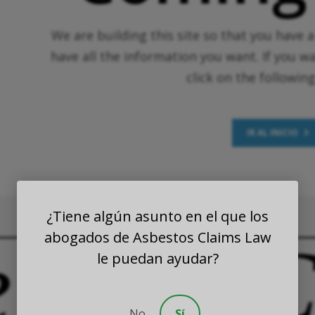
We are building this site so that you have 
have all the information you want. If you w
click on the followin
IR AL INICIO
¿Tiene algún asunto en el que los
abogados de Asbestos Claims Law
e
Your
C
le puedan ayudar?
No
Sí