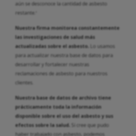
aún se desconoce la cantidad de asbesto
restante.
6
Nuestra firma monitorea constantemente
las investigaciones de salud más
actualizadas sobre el asbesto.
Lo usamos
para actualizar nuestra base de datos para
desarrollar y fortalecer nuestras
reclamaciones de asbesto para nuestros
clientes.
Nuestra base de datos de archivo tiene
prácticamente toda la información
disponible sobre el uso del asbesto y sus
efectos sobre la salud.
Si cree que pudo
haber trabajado con asbesto, podemos