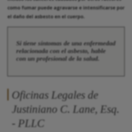
como fumar
puede agravarse e intensificarse por
el daño del asbesto en el cuerpo.
Si tiene síntomas de una enfermedad
relacionada con el asbesto, hable
con un profesional de la salud.
Oficinas Legales de
Justiniano C. Lane, Esq.
- PLLC