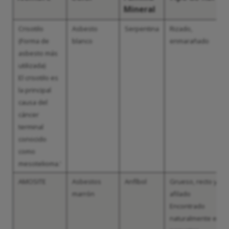
Mineral
Crisotilo
Asbesto
Serpentina
Rizado,
(Forma de
blanco
enmarañado
asbesto más
utilizada)
El crisotilo es
la principal
causa del
cáncer
terminal
conocido
como
mesotelioma.
3
AMOSITE
Asbestos
Anfíbol
Grueso, recto y
marrón
afilado
Encontrado
naturalmente en