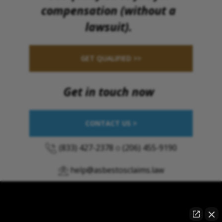
compensation (without a
lawsuit).
GET QUALIFIED >>
Get in touch now
CONTACT US >
(833) 427-2378
o
(206) 455-9190
help@asbestosclaims.law