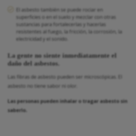
El asbesto también se puede rociar en
superficies o en el suelo y mezclar con otras
sustancias para fortalecerlas y hacerlas
resistentes al fuego, la fricción, la corrosión, la
electricidad y el sonido.
La gente no siente inmediatamente el
daño del asbestos.
Las fibras de asbesto pueden ser microscópicas. El
asbesto no tiene sabor ni olor.
Las personas pueden inhalar o tragar asbesto sin
saberlo.