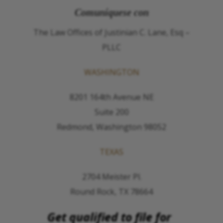
Comuníquese con
The Law Offices of Justinian C. Lane, Esq –
PLLC
WASHINGTON
8201 164th Avenue NE
Suite 200
Redmond, Washington 98052
TEXAS
2704 Meister Pl.
Round Rock, TX 78664
Get qualified to file for