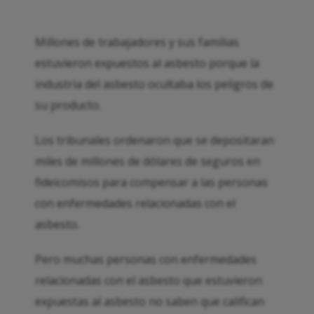
Millones de trabajadores y sus familias
estuvieron expuestos al asbesto porque la
industria del asbesto ocultaba los peligros de
su producto.
Los tribunales ordenaron que se depositaran
miles de millones de dólares de seguros en
fideicomisos para compensar a las personas
con enfermedades relacionadas con el
asbesto.
Pero muchas personas con enfermedades
relacionadas con el asbesto que estuvieron
expuestas al asbesto no saben que califican