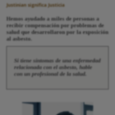
Justinian significa Justicia
Hemos ayudado a miles de personas a
recibir compensación por problemas de
salud que desarrollaron por la exposición
al asbesto.
Si tiene síntomas de una enfermedad
relacionada con el asbesto, hable
con un profesional de la salud.