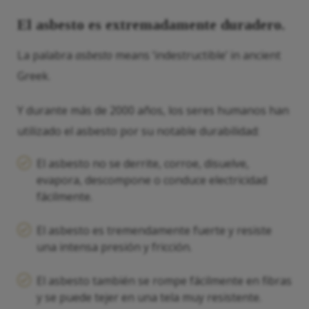
El asbesto es extremadamente duradero.
La palabra
asbesto
means ‘indestructible’ in ancient
Greek.
Y durante más de 2000 años, los seres humanos han
utilizado el asbesto por su notable durabilidad:
El asbesto no se derrite, corroe, disuelve,
evapora, descompone o conduce electricidad
fácilmente.
El asbesto es tremendamente fuerte y resiste
una intensa presión y fricción.
El asbesto también se rompe fácilmente en fibras
y se puede tejer en una tela muy resistente.