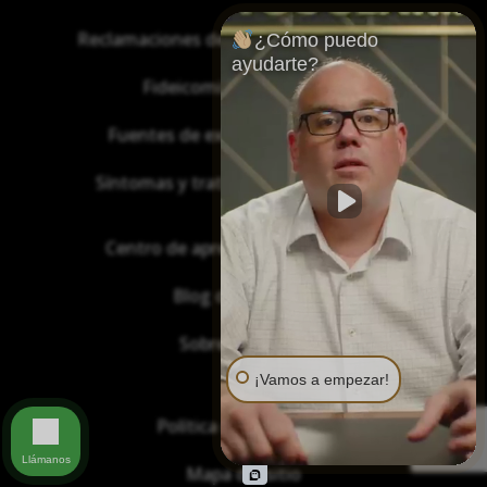
Reclamaciones de asbesto/mesotelioma
¿Cómo puedo
ayudarte?
Fideicomisos de asbesto
Fuentes de exposición al asbesto
Síntomas y tratamiento del asbesto
Centro de aprendizaje de asbesto
Blog de Asbestos
Sobre Nosotros
¡Vamos a empezar!
Política de privacidad
Llámanos
Mapa del sitio