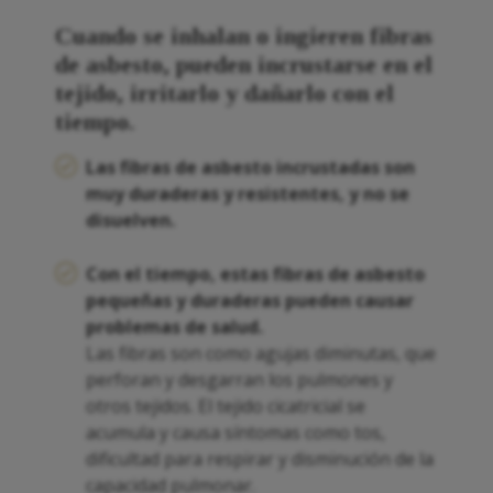
Cuando se inhalan o ingieren fibras
de asbesto, pueden incrustarse en el
tejido, irritarlo y dañarlo con el
tiempo.
Las fibras de asbesto incrustadas son
muy duraderas y resistentes, y no se
disuelven.
Con el tiempo, estas fibras de asbesto
pequeñas y duraderas pueden causar
problemas de salud.
Las fibras son como agujas diminutas, que
perforan y desgarran los pulmones y
otros tejidos. El tejido cicatricial se
acumula y causa síntomas como tos,
dificultad para respirar y disminución de la
capacidad pulmonar.