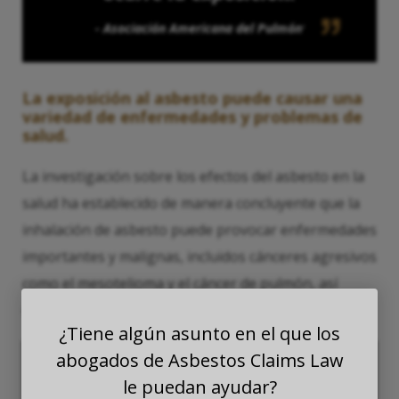
- Asociación Americana del Pulmón
4
La exposición al asbesto puede causar una
variedad de enfermedades y problemas de
salud.
La investigación sobre los efectos del asbesto en la
salud ha establecido de manera concluyente que la
inhalación de asbesto puede provocar enfermedades
importantes y malignas, incluidos cánceres agresivos
como el mesotelioma y el cáncer de pulmón, así
como otras enfermedades potencialmente mortales.
¿Tiene algún asunto en el que los
abogados de Asbestos Claims Law
le puedan ayudar?
La investigación científica sugiere