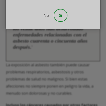
firmemente que no existe un nivel
seguro de exposición al asbesto.
No
Sí
Las personas expuestas al asbesto a
los veinte años han desarrollado
enfermedades relacionadas con el
asbesto cuarenta o cincuenta años
después.
5
La exposición al asbesto también puede causar
problemas respiratorios, asbestosis y otros
problemas de salud no malignos. Si bien estas
afecciones no siempre ponen en peligro la vida, a
menudo son dolorosas y no curables.
Incluso los cánceres causados por otros factores