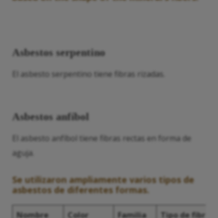
Asbestos serpentino
El asbesto serpentino tiene fibras rizadas.
Asbestos anfíbol
El asbesto anfíbol tiene fibras rectas en forma de
aguja.
Se utilizaron ampliamente varios tipos de
asbestos de diferentes formas.
Nombre
Color
Familia
Tipo de fibra