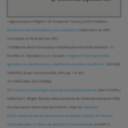
1 Agencia para el Registro de Sustancias Tóxicas y Enfermedades.
Declaración de salud pública para el asbestos
. Septiembre de 2001.
Consultado el 18 de abril de 2017.
2 Calidad de absorción acústica utilizada para encontrar asbestos - G.
Bonifazi, G. Capobianco y S. Serranti,
"Imágenes hiperespectrales
aplicadas a la identificación y clasificación de fibras de asbesto",
2015 IEEE
SENSORS, Busan, Korea (South), 2015, pp. 1-4, doi:
10.1109/ICSENS.2015.7370458.
3
El crisotilo es la principal causa del mesotelioma pleural,
Alan H Smith y
Catherine C. Wright, Revista estadounidense de medicina industrial (1996).
4 La Asociación Americana del Pulmón, Clean Air,
Asbestos.
5
Una evaluación de las exposiciones al asbesto crisotilo sin efectos
notificadas para el cáncer de pulmón y el mesotelioma,
Jennifer S.