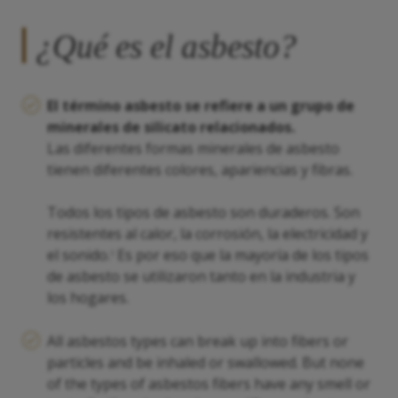
¿Qué es el asbesto?
El término asbesto se refiere a un grupo de
minerales de silicato relacionados.
Las diferentes formas minerales de asbesto
tienen diferentes colores, apariencias y fibras.
Todos los tipos de asbesto son duraderos. Son
resistentes al calor, la corrosión, la electricidad y
el sonido.
Es por eso que la mayoría de los tipos
2
de asbesto se utilizaron tanto en la industria y
los hogares.
All asbestos types can break up into fibers or
particles and be inhaled or swallowed. But none
of the types of asbestos fibers have any smell or