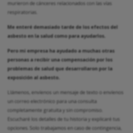
murieron de cánceres relacionados con las vías
respiratorias.
Me enteré demasiado tarde de los efectos del
asbesto en la salud como para ayudarlos.
Pero mi empresa ha ayudado a muchas otras
personas a recibir una compensación por los
problemas de salud que desarrollaron por la
exposición al asbesto.
Llámenos, envíenos un mensaje de texto o envíenos
un correo electrónico para una consulta
completamente gratuita y sin compromiso.
Escucharé los detalles de tu historia y explicaré tus
opciones. Solo trabajamos en caso de contingencia,