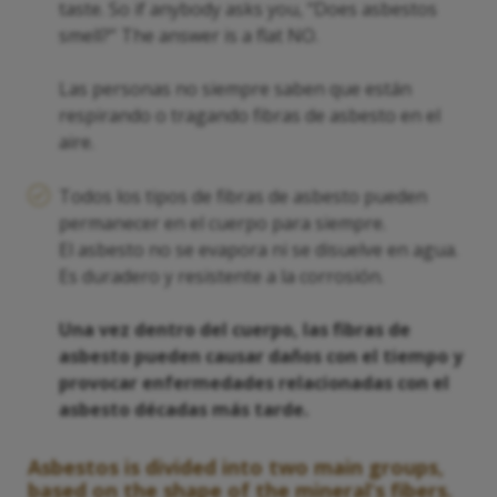
taste. So if anybody asks you, “Does asbestos
smell?” The answer is a flat NO.
Las personas no siempre saben que están
respirando o tragando fibras de asbesto en el
aire.
Todos los tipos de fibras de asbesto pueden
permanecer en el cuerpo para siempre.
El asbesto no se evapora ni se disuelve en agua.
Es duradero y resistente a la corrosión.
Una vez dentro del cuerpo, las fibras de
asbesto pueden causar daños con el tiempo y
provocar enfermedades relacionadas con el
asbesto décadas más tarde.
Asbestos is divided into two main groups,
based on the shape of the mineral’s fibers.