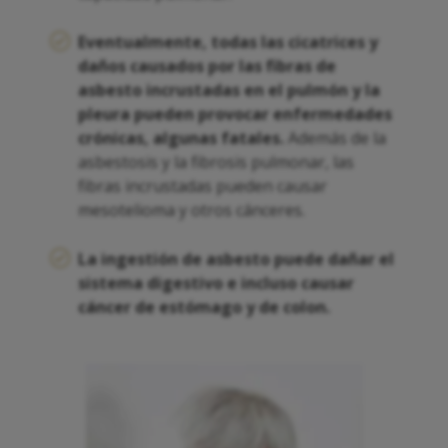
Eventualmente, todas las cicatrices y
daños causados por las fibras de
asbesto incrustadas en el pulmón y la
pleura pueden provocar enfermedades
crónicas, algunas fatales.
Además de la
asbestosis y la fibrosis pulmonar, las
fibras incrustadas pueden causar
mesotelioma y otros cánceres.
La ingestión de asbesto puede dañar el
sistema digestivo e incluso causar
cáncer de estómago y de colon.