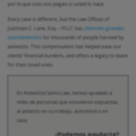
por lo que solo nos pagan si usted lo hace.
Every case is different, but the Law Offices of
Justinian C. Lane, Esq. – PLLC has
obtenido grandes
asentamientos
for thousands of people harmed by
asbestos. This compensation has helped ease our
clients’ financial burdens, and offers a legacy to leave
for their loved ones.
En AsbestosClaims.Law, hemos ayudado a
miles de personas que estuvieron expuestas
al asbesto en su trabajo, automóvil o en
casa.
¿Podemos ayudarte?