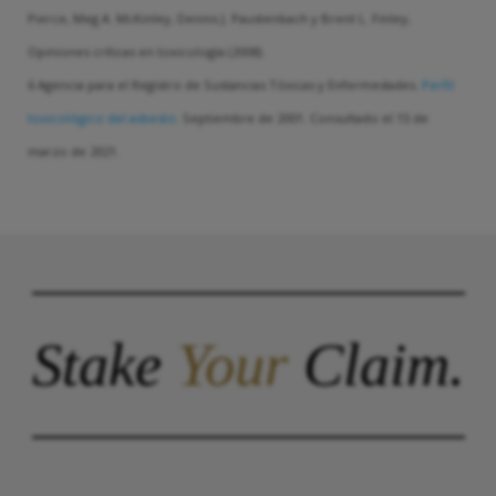
Pierce, Meg A. McKinley, Dennis J. Paustenbach y Brent L. Finley,
Opiniones críticas en toxicología (2008).
6 Agencia para el Registro de Sustancias Tóxicas y Enfermedades.
Perfil
toxicológico del asbesto.
Septiembre de 2001. Consultado el 15 de
marzo de 2021.
Stake
Your
Claim.