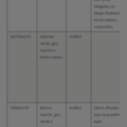
delgadas se
alojan fácilmente
en los tejidos
corporales.
ANTOFILLITA
Asbesto
Anfíbol
verde, gris,
marrón o
blanco opaco
TREMOLITE
Blanco,
Anfíbol
Fibras afiladas
marrón, gris,
que se pueden
verde o
tejer.