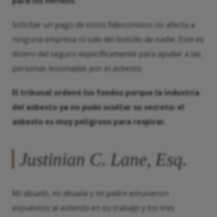
para los heridos.
Solicitar un pago de estos fideicomisos no afecta a
ninguna empresa ni sale del bolsillo de nadie. Este es
dinero del seguro específicamente para ayudar a las
personas lesionadas por el asbesto.
El tribunal ordenó los fondos porque la industria
del asbesto ya no pudo ocultar su secreto: el
asbesto es muy peligroso para respirar.
Justinian C. Lane, Esq.
Mi abuelo, mi abuela y mi padre estuvieron
expuestos al asbesto en su trabajo y los tres