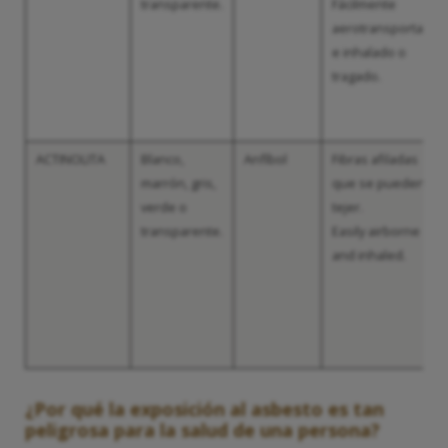
transparente.
Fácilmente
aerotransportado
e inhalado o
tragado.
ACTINOLITA
Blanco,
Anfíbol
Fibras afiladas
marrón, gris,
que se pueden
verde o
tejer.
transparente.
Easily airborne
and inhaled.
¿Por qué la exposición al asbesto es tan
peligrosa para la salud de una persona?