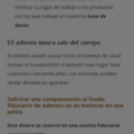
verificar su lugar de trabajo o los productos
con los que trabajó en nuestros
base de
datos
El asbesto nunca sale del cuerpo.
El asbesto puede causar estos problemas de salud
incluso si su exposición al asbesto tuvo lugar hace
cuarenta o cincuenta años. Los síntomas pueden
tardar décadas en aparecer.
Solicitar una compensación al fondo
fiduciario de asbesto no es meterse en una
pelea.
Este dinero se reservó en una cuenta fiduciaria