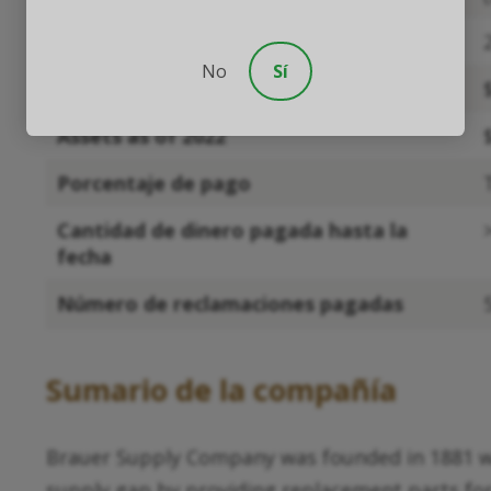
Año en que se fundó el fideicomiso
No
Sí
Activos en la fundación
Assets as of 2022
Porcentaje de pago
Cantidad de dinero pagada hasta la
fecha
Número de reclamaciones pagadas
Sumario de la compañía
Brauer Supply Company was founded in 1881 whe
supply gap by providing replacement parts for