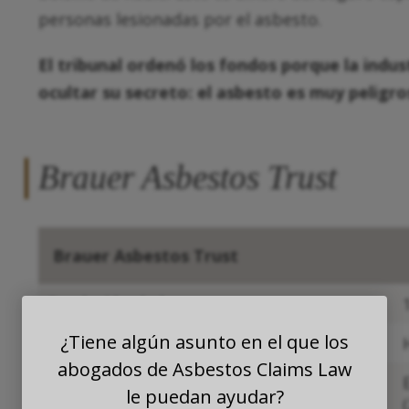
personas lesionadas por el asbesto.
El tribunal ordenó los fondos porque la indus
ocultar su secreto: el asbesto es muy peligro
Brauer Asbestos Trust
Brauer Asbestos Trust
Fundación de la empresa
¿Tiene algún asunto en el que los
Negocios principales
abogados de Asbestos Claims Law
Bancarrota
le puedan ayudar?