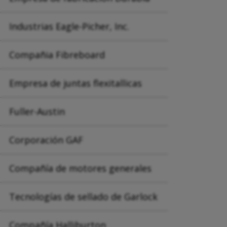
Industrias Eagle-Picher, Inc.
Compañia Fibreboard
Empresa de juntas flexitallicas
Fuller-Austin
Corporación GAF
Compañía de motores generales
Tecnologías de sellado de Garlock
Compañía Halliburton