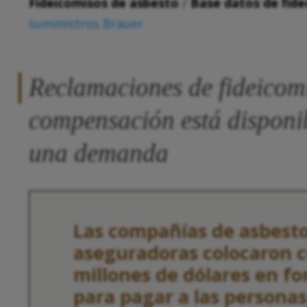
Fideicomisos de asbesto
/
Base datos de fide
suministros Brauer
Reclamaciones de fideicomi
compensación está disponib
una demanda
Las compañías de asbesto
aseguradoras colocaron c
millones de dólares en fo
para pagar a las persona