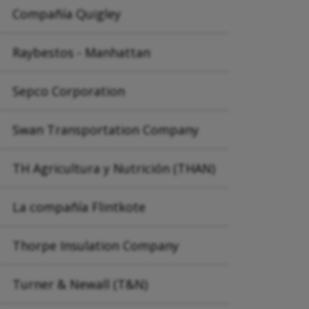
Compañía Quigley
Raybestos - Manhattan
Sepco Corporation
Swan Transportation Company
TH Agricultura y Nutrición (THAN)
La compañía Flintkote
Thorpe Insulation Company
Turner & Newall (T&N)