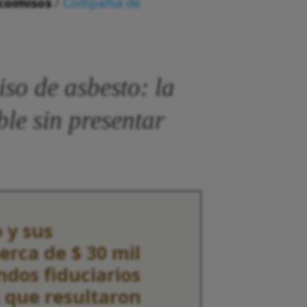
coimisos
/
Compañía de
so de asbesto: la
le sin presentar
 y sus
erca de $ 30 mil
ndos fiduciarios
s que resultaron