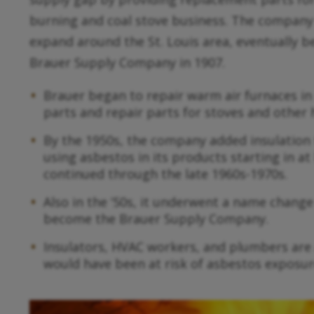
burning and coal stove business. The company
expand around the St. Louis area, eventually b
Brauer Supply Company in 1907.
Brauer began to repair warm air furnaces i
parts and repair parts for stoves and other
By the 1950s, the company added insulation t
using asbestos in its products starting in at
continued through the late 1960s-1970s.
Also in the ‘50s, it underwent a name change
become the Brauer Supply Company.
Insulators, HVAC workers, and plumbers ar
would have been at risk of asbestos exposu