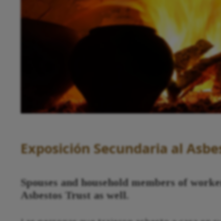
Exposición Secundaria al Asbe
Spouses and household members of worker
Asbestos Trust as well.