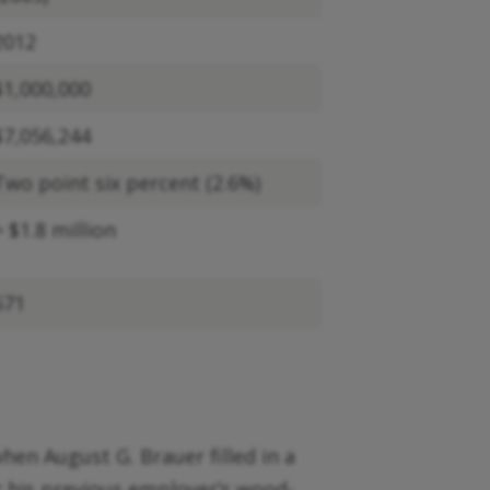
2012
$1,000,000
$7,056,244
Two point six percent (2.6%)
> $1.8 million
571
n August G. Brauer filled in a
 his previous employer’s wood-