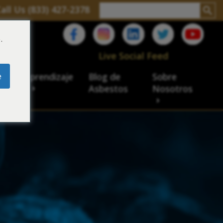
all Us (833) 427-2378
.
C
Live Social Feed
e
ro de aprendizaje
Blog de
Sobre
sbesto
Asbestos
Nosotros
cial
acidad de veteranos
ación laboral