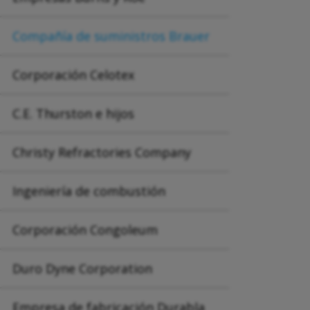
Compañía de suministros Brauer
Corporación Celotex
C.E. Thurston e hijos
Christy Refractories Company
Ingeniería de combustión
Corporación Congoleum
Duro Dyne Corporation
Empresa de fabricación Durabla