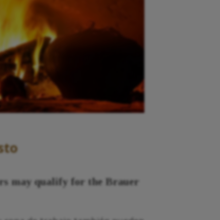
sto
s may qualify for the Brauer