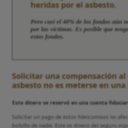
heridas por el asbesto.
Pero casi el 40% de los fondos aún 
por las víctimas. Es posible que teng
estos fondos.
Solicitar una compensación al 
asbesto no es meterse en una 
Este dinero se reservó en una cuenta fiduciar
Solicitar un pago de estos fideicomisos no afe
bolsillo de nadie. Este es dinero del seguro es