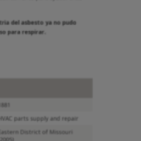
tria del asbesto ya no pudo
so para respirar.
1881
HVAC parts supply and repair
Eastern District of Missouri
(2005)