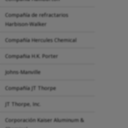
Compañía de refractarios
Harbison-Walker
Compañía Hercules Chemical
Compañia H.K. Porter
Johns-Manville
Compañía JT Thorpe
JT Thorpe, Inc.
Corporación Kaiser Aluminum &