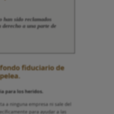
no han sido reclamados
a derecho a una parte de
fondo fiduciario de
pelea.
ia para los heridos.
cta a ninguna empresa ni sale del
pecíficamente para ayudar a las