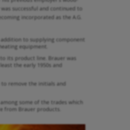
 was successful and continued to
ecoming incorporated as the A.G.
n addition to supplying component
 heating equipment.
o its product line. Brauer was
 least the early 1950s and
 to remove the initials and
e among some of the trades which
re from Brauer products.