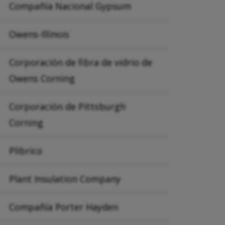
Compañía Nacional Gypsum
Owens-Illinois
Corporación de fibra de vidrio de
Owens Corning
Corporación de Pittsburgh
Corning
Plibrico
Plant Insulation Company
Compañía Porter Hayden