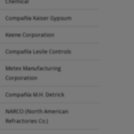
Chemical
Compañía Kaiser Gypsum
Keene Corporation
Compañía Leslie Controls
Metex Manufacturing
Corporation
Compañía M.H. Detrick
NARCO (North American
Refractories Co.)