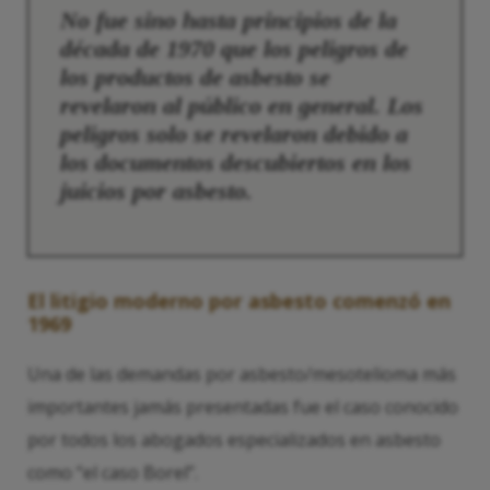
No fue sino hasta principios de la
década de 1970 que los peligros de
los productos de asbesto se
revelaron al público en general. Los
peligros solo se revelaron debido a
los documentos descubiertos en los
juicios por asbesto.
El litigio moderno por asbesto comenzó en
1969
Una de las demandas por asbesto/mesotelioma más
importantes jamás presentadas fue el caso conocido
por todos los abogados especializados en asbesto
como “el caso Borel”.