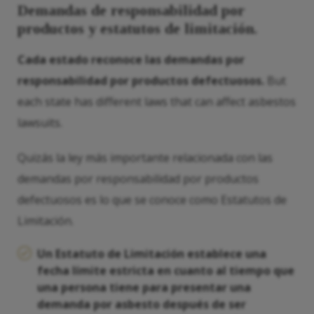
Demandas de responsabilidad por
productos y estatutos de limitación.
Cada estado reconoce las demandas por
responsabilidad por productos defectuosos.
But
each state has different laws that can affect asbestos
lawsuits.
Quizás la ley más importante relacionada con las
demandas por responsabilidad por productos
defectuosos es lo que se conoce como Estatutos de
Limitación.
Un Estatuto de Limitación establece una
fecha límite estricta en cuanto al tiempo que
una persona tiene para presentar una
demanda por asbesto después de ser