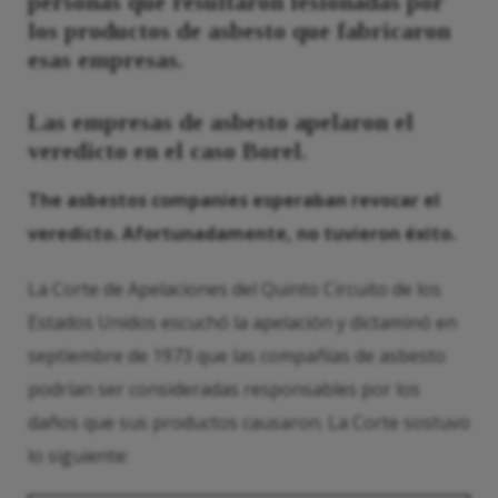
personas que resultaron lesionadas por
los productos de asbesto que fabricaron
esas empresas.
Las empresas de asbesto apelaron el
veredicto en el caso Borel.
The asbestos companies esperaban revocar el
veredicto. Afortunadamente, no tuvieron éxito.
La Corte de Apelaciones del Quinto Circuito de los
Estados Unidos escuchó la apelación y dictaminó en
septiembre de 1973 que las compañías de asbesto
podrían ser consideradas responsables por los
daños que sus productos causaron. La Corte sostuvo
lo siguiente: