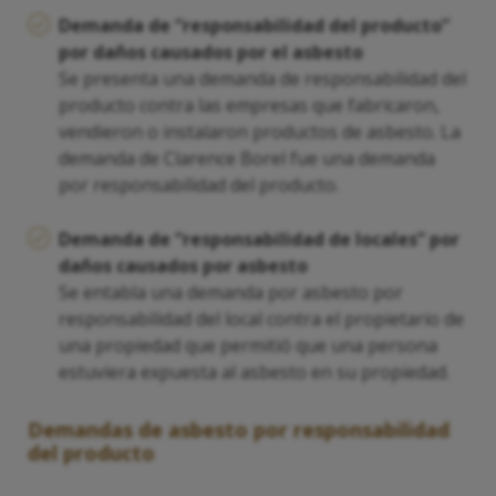
Demanda de “responsabilidad del producto”
por daños causados por el asbesto
Se presenta una demanda de responsabilidad del
producto contra las empresas que fabricaron,
vendieron o instalaron productos de asbesto. La
demanda de Clarence Borel fue una demanda
por responsabilidad del producto.
Demanda de “responsabilidad de locales” por
daños causados por asbesto
Se entabla una demanda por asbesto por
responsabilidad del local contra el propietario de
una propiedad que permitió que una persona
estuviera expuesta al asbesto en su propiedad.
Demandas de asbesto por responsabilidad
del producto