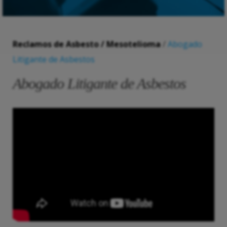
Reclamos de Asbesto / Mesotelioma
/
Abogado
Litigante de Asbestos
Abogado Litigante de Asbestos