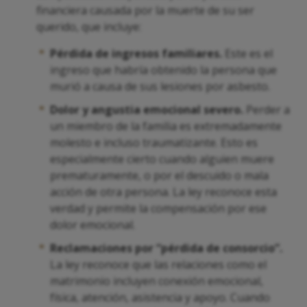
financiera causada por la muerte de su ser
querido, que incluye:
Pérdida de ingresos familiares.
Este es el
ingreso que habría obtenido la persona que
murió a causa de sus lesiones por asbesto.
Dolor y angustia emocional severo.
Perder a
un miembro de la familia es extremadamente
molesto e incluso traumatizante. Esto es
especialmente cierto cuando alguien muere
prematuramente, o por el descuido o mala
acción de otra persona. La ley reconoce esta
verdad y permite la compensación por ese
dolor emocional.
Reclamaciones por “pérdida de consorcio”.
La ley reconoce que las relaciones como el
matrimonio incluyen conexión emocional,
física, atención, asistencia y apoyo. Cuando