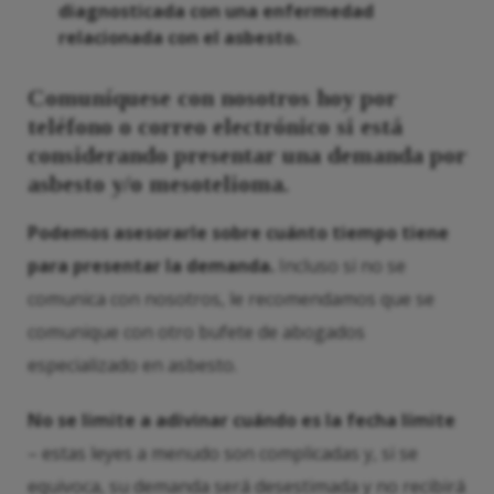
diagnosticada con una enfermedad
relacionada con el asbesto.
Comuníquese con nosotros hoy por
teléfono o correo electrónico si está
considerando presentar una demanda por
asbesto y/o mesotelioma.
Podemos asesorarle sobre cuánto tiempo tiene
para presentar la demanda.
Incluso si no se
comunica con nosotros, le recomendamos que se
comunique con otro bufete de abogados
especializado en asbesto.
No se limite a adivinar cuándo es la fecha límite
– estas leyes a menudo son complicadas y, si se
equivoca, su demanda será desestimada y no recibirá