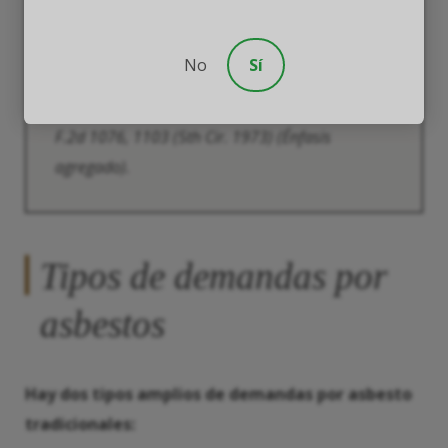
responsabilizar a los acusados de las
consecuencias previsibles de su
propia inacción”.
No
Sí
Borel v. Fibreboard Paper Products Corp.
493
F.2d 1076, 1103 (5th Cir. 1973) (Énfasis
agregado).
Tipos de demandas por
asbestos
Hay dos tipos amplios de demandas por asbesto
tradicionales: