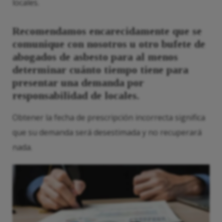
locales.
Recomendamos encarecidamente que se
comunique con nosotros u otro bufete de
abogados de asbesto para al menos
determinar cuánto tiempo tiene para
presentar una demanda por
responsabilidad de locales.
Obtener la fecha de prescripción incorrecta significa
que su demanda será desestimada y no recuperará
nada.