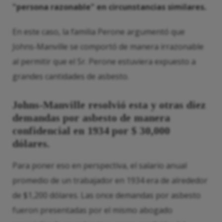
"persona razonable" en circunstancias similares.
En este caso, la familia Perone argumentó que
Johns-Manville se comportó de manera irrazonable
al permitir que el Sr. Perone estuviera expuesto a
grandes cantidades de asbesto.
Johns-Manville resolvió esta y otras diez
demandas por asbesto de manera
confidencial en 1934 por $ 30,000
dólares.
Para poner eso en perspectiva, el salario anual
promedio de un trabajador en 1934 era de alrededor
de $1,200 dólares. Las once demandas por asbesto
fueron presentadas por el mismo abogado