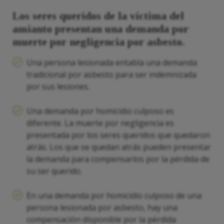
Los seres queridos de la víctima del
amianto presentan una demanda por
muerte por negligencia por asbesto.
Una persona lesionada entabla una demanda
tradicional por asbesto para ser indemnizada
por sus lesiones.
Una demanda por homicidio culposo es
diferente. La muerte por negligencia es
presentada por los seres queridos que quedaron
atrás. Los que se quedan atrás pueden presentar
la demanda para compensarlos por la pérdida de
su ser querido.
En una demanda por homicidio culposo de una
persona lesionada por asbesto, hay una
compensación disponible por la pérdida