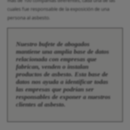
más de 100 compañías diferentes, cada una de las
cuales fue responsable de la exposición de una
persona al asbesto.
Nuestro bufete de abogados
mantiene una amplia base de datos
relacionada con empresas que
fabrican, venden o instalan
productos de asbesto. Esta base de
datos nos ayuda a identificar todas
las empresas que podrían ser
responsables de exponer a nuestros
clientes al asbesto.