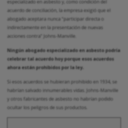
especializado en asbesto y, como condición del
acuerdo de conciliación, la empresa exigió que el
abogado aceptara nunca “participar directa o
indirectamente en la presentación de nuevas
acciones contra” Johns-Manville.
Ningún abogado especializado en asbesto podría
celebrar tal acuerdo hoy porque esos acuerdos
ahora están prohibidos por la ley.
Si esos acuerdos se hubieran prohibido en 1934, se
habrían salvado innumerables vidas. Johns-Manville
y otros fabricantes de asbesto no habrían podido
ocultar los peligros de sus productos.