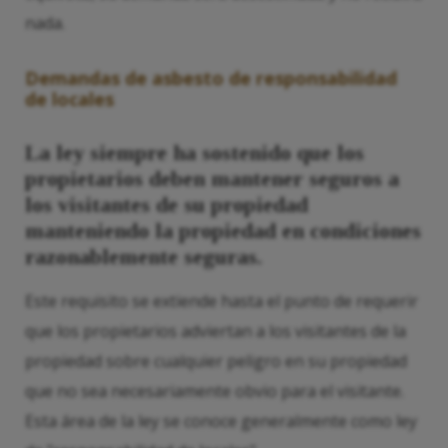
nada.
Demandas de asbesto de responsabilidad
de locales
La ley siempre ha sostenido que los
propietarios deben mantener seguros a
los visitantes de su propiedad
manteniendo la propiedad en condiciones
razonablemente seguras.
Este requisito se extiende hasta el punto de requerir
que los propietarios adviertan a los visitantes de la
propiedad sobre cualquier peligro en su propiedad
que no sea necesariamente obvio para el visitante.
Esta área de la ley se conoce generalmente como ley