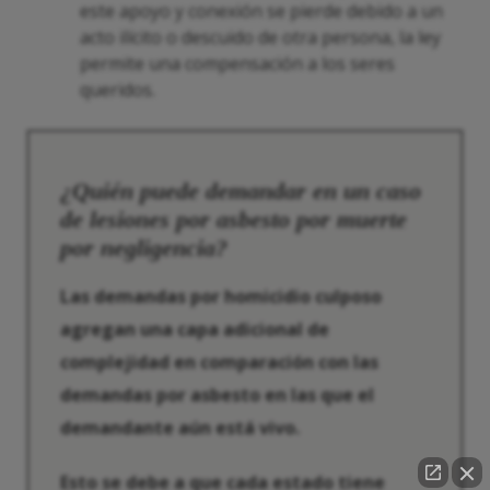
este apoyo y conexión se pierde debido a un
acto ilícito o descuido de otra persona, la ley
permite una compensación a los seres
queridos.
¿Quién puede demandar en un caso
de lesiones por asbesto por muerte
por negligencia?
Las demandas por homicidio culposo
agregan una capa adicional de
complejidad en comparación con las
demandas por asbesto en las que el
demandante aún está vivo.
Esto se debe a que cada estado tiene