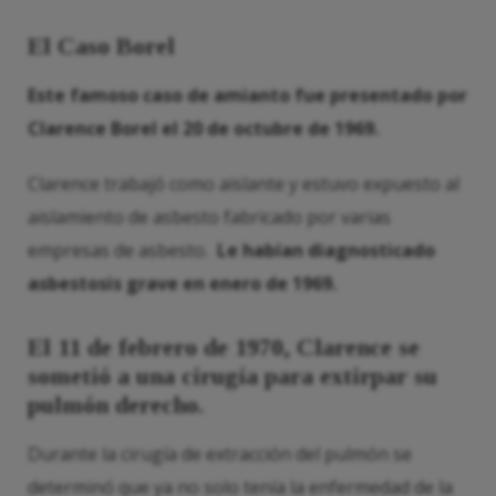
El Caso Borel
Este famoso caso de amianto fue presentado por
Clarence Borel el 20 de octubre de 1969.
Clarence trabajó como aislante y estuvo expuesto al
aislamiento de asbesto fabricado por varias
empresas de asbesto.
Le habían diagnosticado
asbestosis grave en enero de 1969.
El 11 de febrero de 1970, Clarence se
sometió a una cirugía para extirpar su
pulmón derecho.
Durante la cirugía de extracción del pulmón se
determinó que ya no solo tenía la enfermedad de la