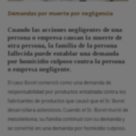
Demandas por muerte por negligencia
Cuando las acciones negligentes de una
persona o empresa causan la muerte de
otra persona, la familia de la persona
fallecida puede entablar una demanda
por homicidio culposo contra la persona
o empresa negligente.
El caso Borel comenzó como una demanda de
responsabilidad por productos entablada contra los
fabricantes de productos que causó que el Sr. Borel
desarrollara asbestosis. Cuando el Sr. Borel murió de
mesotelioma, su familia continuó con su demanda y
se convirtió en una demanda por homicidio culposo.