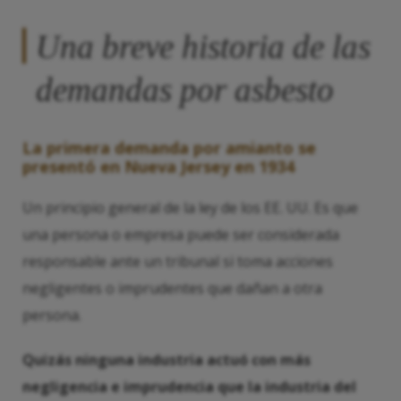
Una breve historia de las
demandas por asbesto
La primera demanda por amianto se
presentó en Nueva Jersey en 1934
Un principio general de la ley de los EE. UU. Es que
una persona o empresa puede ser considerada
responsable ante un tribunal si toma acciones
negligentes o imprudentes que dañan a otra
persona.
Quizás ninguna industria actuó con más
negligencia e imprudencia que la industria del