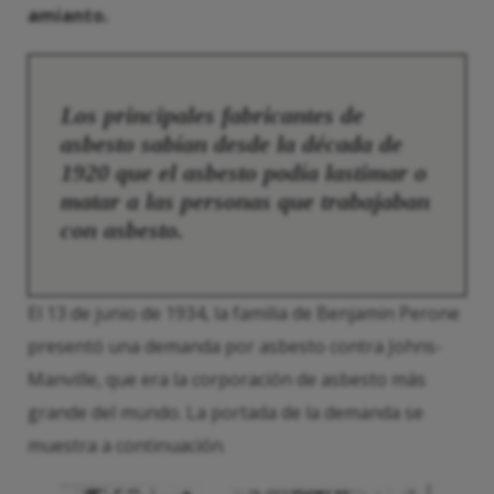
amianto.
Los principales fabricantes de
asbesto sabían desde la década de
1920 que el asbesto podía lastimar o
matar a las personas que trabajaban
con asbesto.
El 13 de junio de 1934, la familia de Benjamin Perone
presentó una demanda por asbesto contra Johns-
Manville, que era la corporación de asbesto más
grande del mundo. La portada de la demanda se
muestra a continuación.