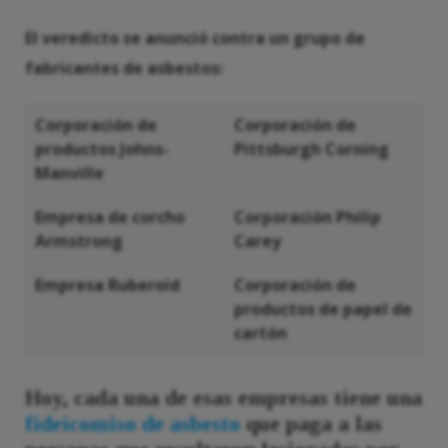
El veredicto se anunció contra un grupo de
fabricantes de asbestos:
Corporación de
Corporación de
productos Johns-
Pittsburgh Corning
Manville
Empresa de corcho
Corporación Philip
Armstrong
Carey
Empresa Ruberoid
Corporación de
productos de papel de
cartón
Hoy, cada una de esas empresas tiene una
fideicomiso de asbesto
que paga a las