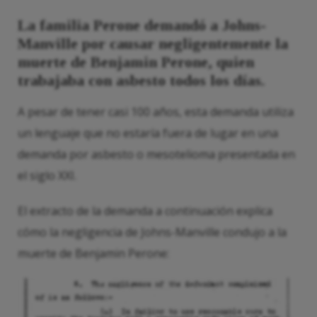
La familia Perone demandó a Johns-
Manville por causar negligentemente la
muerte de Benjamin Perone, quien
trabajaba con asbesto todos los días.
A pesar de tener casi 100 años, esta demanda utiliza
un lenguaje que no estaría fuera de lugar en una
demanda por asbesto o mesotelioma presentada en
el siglo XXI.
El extracto de la demanda a continuación explica
cómo la negligencia de Johns-Manville condujo a la
muerte de Benjamin Perone: