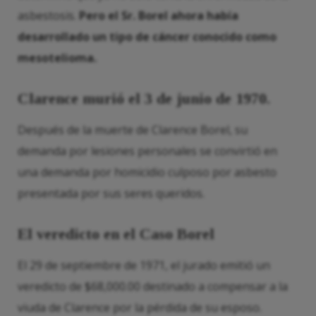
asbestosis.
Pero el Sr. Borel ahora había
desarrollado un tipo de cáncer conocido como
mesotelioma.
Clarence murió el 3 de junio de 1970.
Después de la muerte de Clarence Borel, su
demanda por lesiones personales se convirtió en
una demanda por homicidio culposo por asbesto
presentada por sus seres queridos.
El veredicto en el Caso Borel
El 29 de septiembre de 1971, el jurado emitió un
veredicto de $68,000.00 destinado a compensar a la
viuda de Clarence por la pérdida de su esposo.