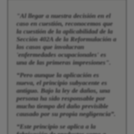
"Al llegar a nuestra decisión en el
caso en cuestión, reconocemos que
la cuestión de la aplicabilidad de la
Sección 402A de la Reformulación a
los casos que involucran
'enfermedades ocupacionales' es
una de las primeras impresiones".
“Pero aunque la aplicación es
nueva, el principio subyacente es
antiguo. Bajo la ley de daños, una
persona ha sido responsable por
mucho tiempo del daño previsible
causado por su propia negligencia”.
“Este principio se aplica a la