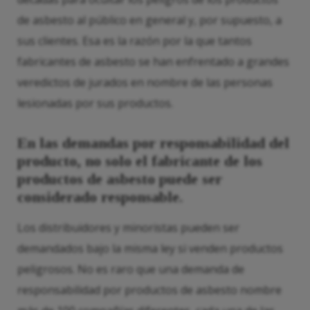
de asbesto al público en general y, por supuesto, a
sus clientes. Esa es la razón por la que tantos
fabricantes de asbesto se han enfrentado a grandes
veredictos de jurados en nombre de las personas
lesionadas por sus productos.
En las demandas por responsabilidad del
producto, no solo el fabricante de los
productos de asbesto puede ser
considerado responsable.
Los distribuidores y minoristas pueden ser
demandados bajo la misma ley si venden productos
peligrosos. No es raro que una demanda de
responsabilidad por productos de asbesto nombre