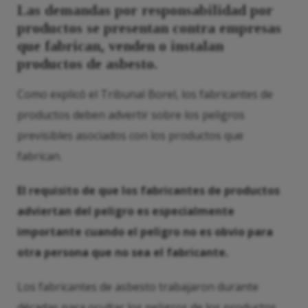
Las demandas por responsabilidad por
productos se presentan contra empresas
que fabrican, venden o instalan
productos de asbesto.
Como explicó el Tribunal Borel, los fabricantes de
productos deben advertir sobre los peligros
previsibles asociados con los productos que
fabrican.
El requisito de que los fabricantes de productos
adviertan del peligro es especialmente
importante cuando el peligro no es obvio para
otra persona que no sea el fabricante.
Los fabricantes de asbesto trabajaron durante
décadas para ocultar los peligros de los productos