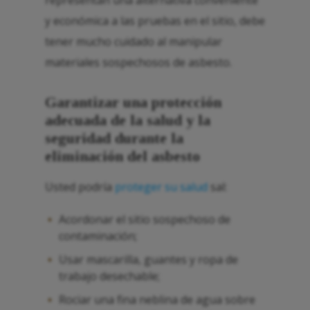
representan una alternativa conveniente
y económica a las pruebas en el sitio, debe
tener mucho cuidado al manipular
materiales sospechosos de asbesto.
Garantizar una protección
adecuada de la salud y la
seguridad durante la
eliminación del asbesto
Usted podría
proteger su salud
sal:
Acordonar el sitio sospechoso de
contaminación;
Usar mascarilla, guantes y ropa de
trabajo desechable;
Rociar una fina neblina de agua sobre