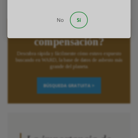
No
Sí
¿Califica usted para una
compensación?
Descubra rápida y fácilmente cómo estuvo expuesto
buscando en WARD, la base de datos de asbesto más
grande del planeta.
BÚSQUEDA GRATUITA >