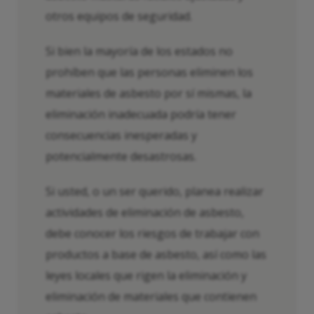
otros equipos de seguridad.
Si bien la mayoría de los estados no
prohíben que las personas eliminen los
materiales de asbesto por sí mismas, la
eliminación inadecuada podría tener
consecuencias inesperadas y
potencialmente desastrosas.
Si usted, o un ser querido, planea realizar
actividades de eliminación de asbesto,
debe conocer los riesgos de trabajar con
productos a base de asbesto, así como las
leyes locales que rigen la eliminación y
eliminación de materiales que contienen