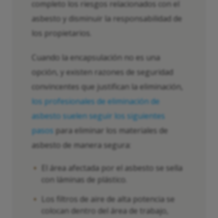
completo los riesgos relacionados con el
asbesto y disminuir la responsabilidad de
los propietarios.
Cuando la encapsulación no es una
opción, y existen razones de seguridad
convincentes que justifican la eliminación,
los profesionales de eliminación de
asbesto suelen seguir los siguientes
pasos
para eliminar los materiales de
asbesto de manera segura:
El área afectada por el asbesto se sella
con láminas de plástico.
Los filtros de aire de alta potencia se
colocan dentro del área de trabajo,