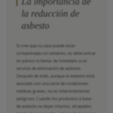
La importancia de
la reducción de
asbesto
Si cree que su casa puede estar
contaminada con amianto, no debe entrar
en pánico ni llamar de inmediato a un
servicio de eliminación de asbesto.
Después de todo, aunque el asbesto está
asociado con una serie de condiciones
médicas graves, no es inherentemente
peligroso. Cuando los productos a base
de asbesto se dejan intactos, atrapados