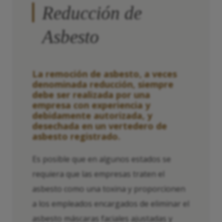
Reducción de
Asbesto
La remoción de asbesto, a veces
denominada reducción, siempre
debe ser realizada por una
empresa con experiencia y
debidamente autorizada, y
desechada en un vertedero de
asbesto registrado.
Es posible que en algunos estados se
requiera que las empresas traten el
asbesto como una toxina y proporcionen
a los empleados encargados de eliminar el
asbesto máscaras faciales ajustadas y