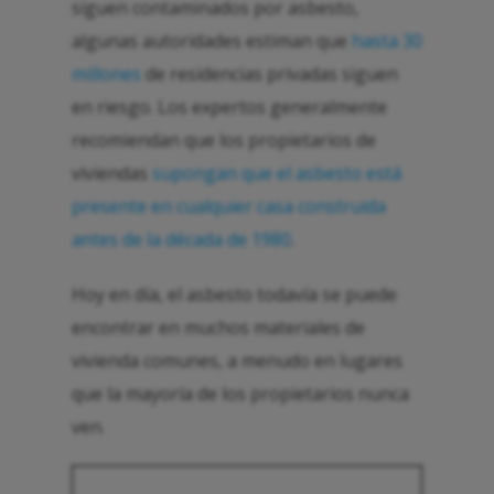
siguen contaminados por asbesto,
algunas autoridades estiman que
hasta 30
millones
de residencias privadas siguen
en riesgo. Los expertos generalmente
recomiendan que los propietarios de
viviendas
supongan que el asbesto está
presente en cualquier casa construida
antes de la década de 1980
.
Hoy en día, el asbesto todavía se puede
encontrar en muchos materiales de
vivienda comunes, a menudo en lugares
que la mayoría de los propietarios nunca
ven.