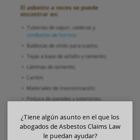
El asbesto a veces se puede
encontrar en:
Tuberías de vapor, calderas y
conductos de hornos
;
Baldosas de vinilo para suelos;
Tejas a base de asfalto y cemento;
Láminas de cemento;
Cartón;
Materiales de insonorización;
Pintura de paredes y exteriores;
Pegamentos y compuestos adhesivos
¿Tiene algún asunto en el que los
para suelos;
abogados de Asbestos Claims Law
Vía muerta; y
le puedan ayudar?
Aislamiento térmico.