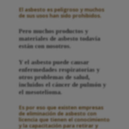
El asbesto es peligroso y muchos
de sus usos han sido prohibidos.
Pero muchos productos y
materiales de asbesto todavía
están con nosotros.
Y el asbesto puede causar
enfermedades respiratorias y
otros problemas de salud,
incluidos el cáncer de pulmón y
el mesotelioma.
Es por eso que existen empresas
de eliminación de asbesto con
licencia que tienen el conocimiento
y la capacitación para retirar y