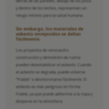
detrás de las paredes, debajo de los pisos
y dentro de los techos, representan un
riesgo mínimo para la salud humana.
Sin embargo, los materiales de
asbesto envejecidos se dañan
fácilmente.
Los proyectos de renovación,
construcción y demolición de rutina
pueden desestabilizar el asbesto. Cuando
el asbesto se degrada, puede volverse
“friable” o desmoronarse fácilmente. El
asbesto es más peligroso en forma
friable, ya que puede adherirse a la ropa y
disiparse en la atmósfera.