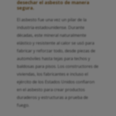
desechar el asbesto de manera
segura.
El asbesto fue una vez un pilar de la
industria estadounidense. Durante
décadas, este mineral naturalmente
elástico y resistente al calor se usó para
fabricar y reforzar todo, desde piezas de
automóviles hasta tejas para techos y
baldosas para pisos. Los constructores de
viviendas, los fabricantes e incluso el
ejército de los Estados Unidos confiaron
en el asbesto para crear productos
duraderos y estructuras a prueba de
fuego.