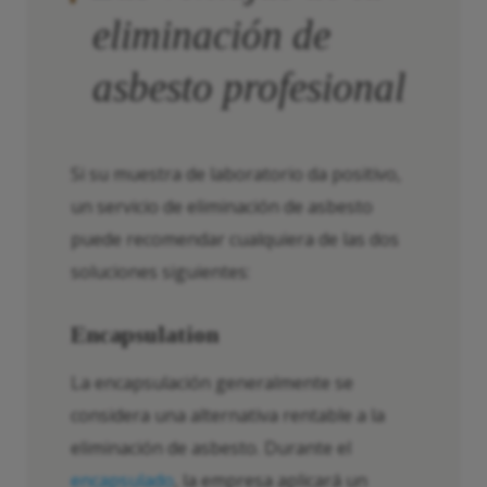
eliminación de
asbesto profesional
Si su muestra de laboratorio da positivo,
un servicio de eliminación de asbesto
puede recomendar cualquiera de las dos
soluciones siguientes:
Encapsulation
La encapsulación generalmente se
considera una alternativa rentable a la
eliminación de asbesto. Durante el
encapsulado
, la empresa aplicará un