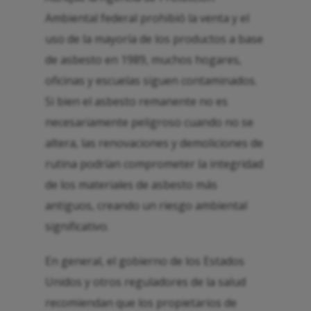
Ambiental federal prohibió la venta y el
uso de la mayoría de los productos a base
de asbesto en 1989, muchos hogares,
oficinas y escuelas siguen contaminados.
Si bien el asbesto remanente no es
necesariamente peligroso cuando no se
altera, las renovaciones y demoliciones de
rutina podrían comprometer la integridad
de los materiales de asbesto más
antiguos, creando un riesgo ambiental
significativo.
En general, el gobierno de los Estados
Unidos y otros reguladores de la salud
recomiendan que los propietarios de