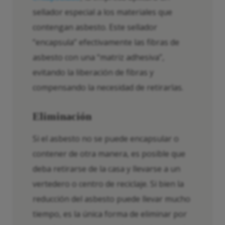
sellador especial a los materiales que
contengan asbesto. Este sellador
“encapsula” efectivamente las fibras de
asbesto con una “matriz adhesiva”,
evitando la liberación de fibras y
compensando la necesidad de retirarlas.
Eliminación
Si el asbesto no se puede encapsular o
contener de otra manera, es posible que
deba retirarse de la casa y llevarse a un
vertedero o centro de reciclaje. Si bien la
reducción del asbesto puede llevar mucho
tiempo, es la única forma de eliminar por