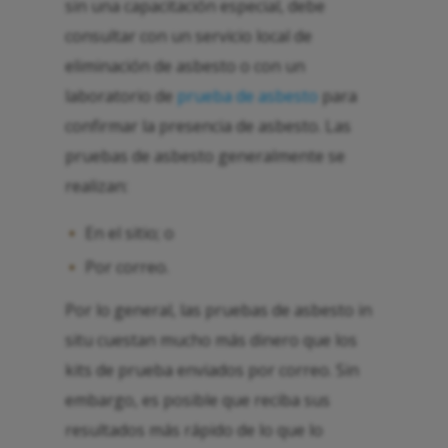
sin una capacitación especial, debe
consultar con un servicio local de
eliminación de asbesto o con un
laboratorio de
prueba de asbesto
para
confirmar la presencia de asbesto. Las
pruebas de asbesto generalmente se
realizan:
En el sitio; o
Por correo.
Por lo general, las pruebas de asbesto in
situ cuestan mucho más dinero que los
kits de prueba enviados por correo. Sin
embargo, es posible que reciba sus
resultados más rápido de lo que lo