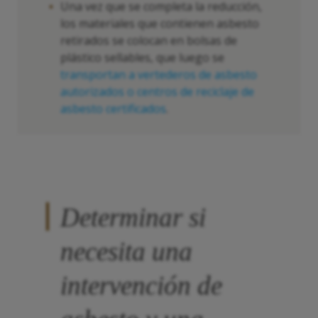
Una vez que se completa la reducción,
los materiales que contienen asbesto
retirados se colocan en bolsas de
plástico sellables, que luego se
transportan a vertederos de asbesto
autorizados o centros de reciclaje de
asbesto certificados
.
Determinar si
necesita una
intervención de