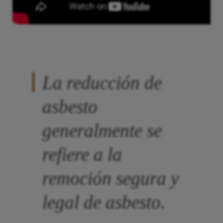
La reducción de
asbesto
generalmente se
refiere a la
remoción segura y
legal de asbesto.