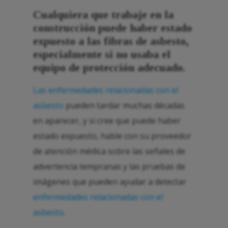
Cualquiera que trabaje en la
construcción puede haber estado
expuesto a las fibras de asbesto,
especialmente si no usaba el
equipo de protección adecuado.
Las enfermedades relacionadas con el
asbesto
pueden tardar muchas décadas
en aparecer, y si cree que puede haber
estado expuesto, hable con su proveedor
de atención médica sobre las señales de
advertencia tempranas y las pruebas de
imágenes que pueden ayudar a detectar
enfermedades relacionadas con el
asbesto
.