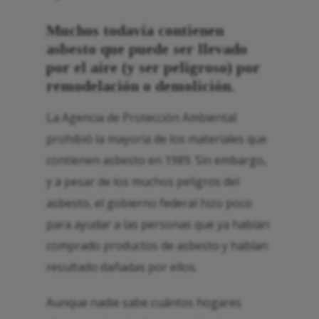
Muchos todavía contienen
asbesto que puede ser llevado
por el aire (y ser peligroso) por
remodelación o demolición.
La Agencia de Protección Ambiental
prohibió la mayoría de los materiales que
contienen asbesto en 1989. Sin embargo,
y a pesar de los muchos peligros del
asbesto, el gobierno federal hizo poco
para ayudar a las personas que ya habían
comprado productos de asbesto y habían
resultado dañadas por ellos.
Aunque nadie sabe cuántos hogares