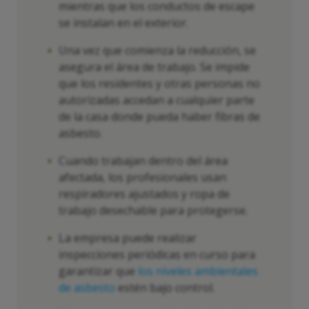
mientras que los conductos de escape
se instalan en el exterior.
Una vez que comienza la reducción, se
asegura el área de trabajo. Se impide
que los residentes y otras personas no
autorizadas accedan a cualquier parte
de la casa donde pueda haber fibras de
asbesto.
Cuando trabajan dentro del área
afectada, los profesionales usan
respiradores ajustados y ropa de
trabajo desechable para protegerse.
La empresa puede realizar
inspecciones periódicas en curso para
garantizar que
los niveles ambientales
de asbesto
estén bajo control.