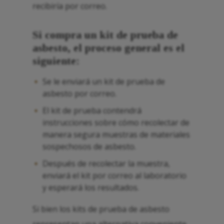
recibiría por correo.
Si compra un kit de prueba de
asbesto, el proceso general es el
siguiente:
Se le enviará un kit de prueba de
asbesto por correo.
El kit de prueba contendrá
instrucciones sobre cómo recolectar de
manera segura muestras de materiales
sospechosos de asbesto.
Después de recolectar la muestra,
enviará el kit por correo al laboratorio
y esperará los resultados.
Si bien los kits de prueba de asbesto