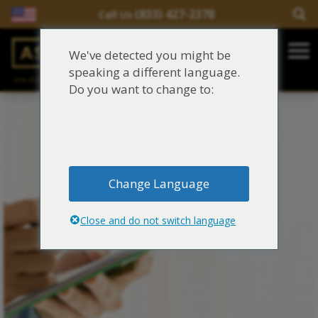
(833) 427-2378
Call Us
Salir del contenido
We've detected you might be
Main Navigation
speaking a different language.
una división de
Justinian C. Lane, Esq. – PLLC
Reclamaciones de asbesto/mesotelioma
Do you want to change to:
Fideicomisos de asbesto
Fuentes de exposición al asbesto
Change Language
Síntomas y tratamiento del asbesto
Close and do not switch language
Centro de aprendizaje de asbesto
Blog de Asbestos
Sobre Nosotros