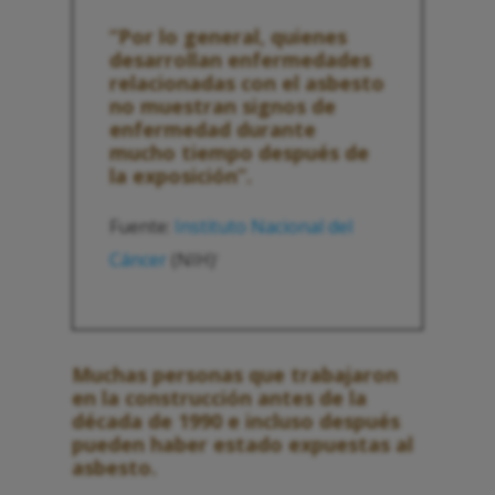
“Por lo general, quienes
desarrollan enfermedades
relacionadas con el asbesto
no muestran signos de
enfermedad durante
mucho tiempo después de
la exposición”.
Fuente:
Instituto Nacional del
Cáncer
(NIH)
1
Muchas personas que trabajaron
en la construcción antes de la
década de 1990 e incluso después
pueden haber estado expuestas al
asbesto.