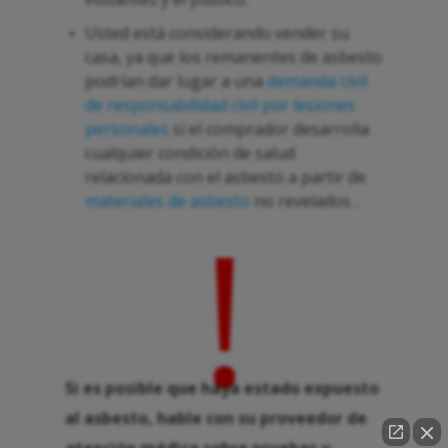
Usted está considerando vender su
casa, ya que los remanentes de asbesto
podrían dar lugar a una
demanda civil
de responsabilidad civil por lesiones
personales
si el comprador desarrolla
cualquier condición de salud
relacionada con el asbesto a partir de
materiales de asbesto
no revelados .
!
Si es posible que haya estado expuesto
al asbesto, hable con su proveedor de