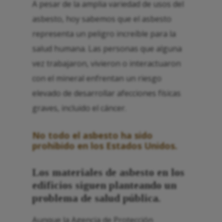
A pesar de la amplia variedad de usos del
asbesto, hoy sabemos que el asbesto
representa un peligro increíble para la
salud humana. Las personas que alguna
vez trabajaron, vivieron o interactuaron
con el mineral enfrentan un riesgo
elevado de desarrollar afecciones físicas
graves, incluido el cáncer.
No todo el asbesto ha sido
prohibido en los Estados Unidos.
Los materiales de asbesto en los
edificios siguen planteando un
problema de salud pública.
Aunque la Agencia de Protección