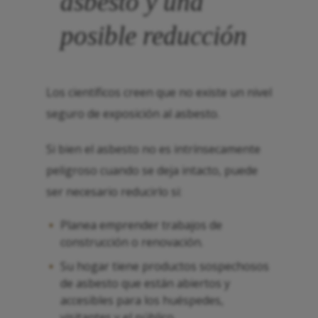
asbesto y una
posible reducción
Los científicos creen que no existe un nivel
seguro de exposición al asbesto.
Si bien el asbesto no es intrínsecamente
peligroso cuando se deja intacto, puede
ser necesario reducirlo si:
Planea emprender trabajos de
construcción o renovación.
Su hogar tiene productos sospechosos
de asbesto que están abiertos y
accesibles para los huéspedes,
visitantes y el público.