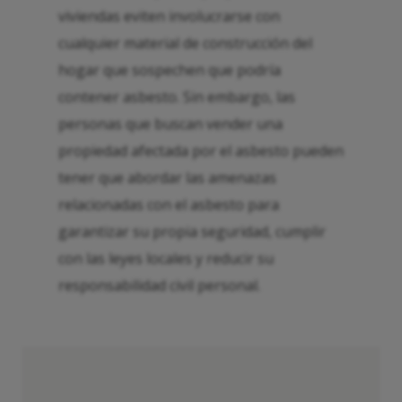
viviendas eviten involucrarse con
cualquier material de construcción del
hogar que sospechen que podría
contener asbesto. Sin embargo, las
personas que buscan vender una
propiedad afectada por el asbesto pueden
tener que abordar las amenazas
relacionadas con el asbesto para
garantizar su propia seguridad, cumplir
con las leyes locales y reducir su
responsabilidad civil personal.