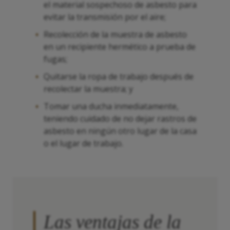
el material sospechoso de asbesto para
evitar la transmisión por el aire;
Recolección de la muestra de asbesto
en un recipiente hermético a prueba de
fugas;
Quitarse la ropa de trabajo después de
recolectar la muestra; y
Tomar una ducha inmediatamente,
teniendo cuidado de no dejar rastros de
asbesto en ningún otro lugar de la casa
o el lugar de trabajo.
Las ventajas de la