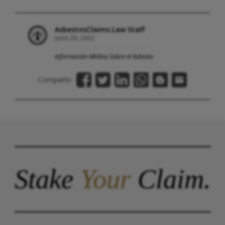
AsbestosClaims.Law Staff
junio 20, 2022
Información Médica Sobre el Asbesto
Compartir:
Stake
Your
Claim.