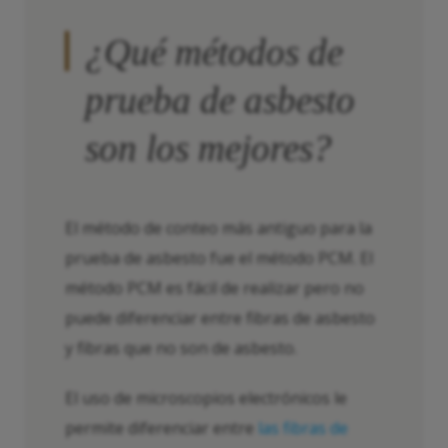
¿Qué métodos de
prueba de asbesto
son los mejores?
El método de conteo más antiguo para la
prueba de asbesto fue el método PCM. El
método PCM es fácil de realizar pero no
puede diferenciar entre fibras de asbesto
y fibras que no son de asbesto.
El uso de microscopios electrónicos le
permite diferenciar entre
las fibras de