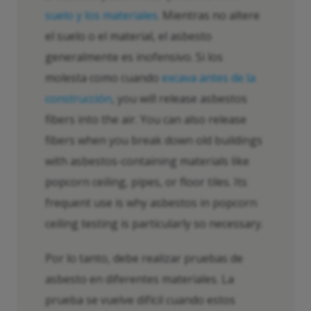
suelo y los materiales
. Mientras no altere
el suelo o el material, el asbesto
generalmente es inofensivo. Si los
molesta como cuando
excava antes de la
construcción
, you will release asbestos
fibers into the air. You can also release
fibers when you break down old buildings
with asbestos-containing materials like
popcorn ceiling, pipes, or floor tiles. Its
frequent use is why asbestos in popcorn
ceiling testing is particularly so necessary.
Por lo tanto, debe realizar pruebas de
asbesto en diferentes materiales. La
prueba se vuelve difícil cuando estos