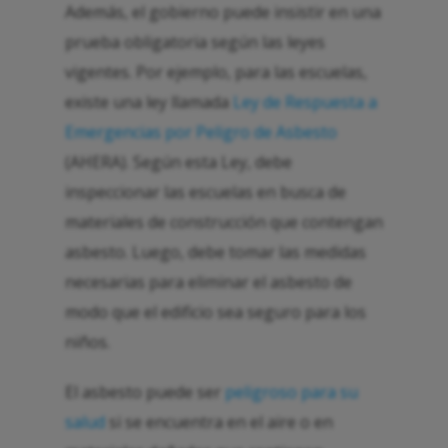
Además, el gobierno puede insistir en una
prueba obligatoria según las leyes
vigentes. Por ejemplo, para las escuelas,
existe una ley llamada
Ley de Respuesta a
Emergencias por Peligro de Asbesto
(AHERA). Según esta Ley, debe
inspeccionar las escuelas en busca de
materiales de construcción que contengan
asbesto. Luego, debe tomar las medidas
necesarias para eliminar el asbesto de
modo que el edificio sea seguro para los
niños.
El asbesto puede ser
peligroso para su
salud
si se encuentra en el aire o en