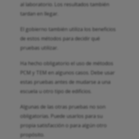
al laboratorio. Los resultados también
tardan en llegar.
El gobierno también utiliza los beneficios
de estos métodos para decidir qué
pruebas utilizar.
Ha hecho obligatorio el uso de métodos
PCM y TEM en algunos casos. Debe usar
estas pruebas antes de mudarse a una
escuela u otro tipo de edificios.
Algunas de las otras pruebas no son
obligatorias. Puede usarlos para su
propia satisfacción o para algún otro
propósito.