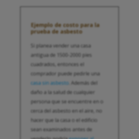
Ejemplo de costo para la
prueba de asbesto
Si planea vender una casa
antigua de 1500-2000 pies
cuadrados, entonces el
comprador puede pedirle una
casa sin asbesto
. Además del
daño a la salud de cualquier
persona que se encuentre en o
cerca del asbesto en el aire, no
hacer que la casa o el edificio
sean examinados antes de
venderlo podría
exponer al