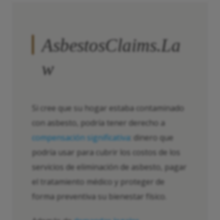
AsbestosClaims.La
w
Si cree que su hogar estaba contaminado
con asbesto, podría tener derecho a
compensación significativa
: dinero que
podría usar para cubrir los costos de los
servicios de eliminación de asbesto, pagar
el tratamiento médico y proteger de
forma preventiva su bienestar físico.