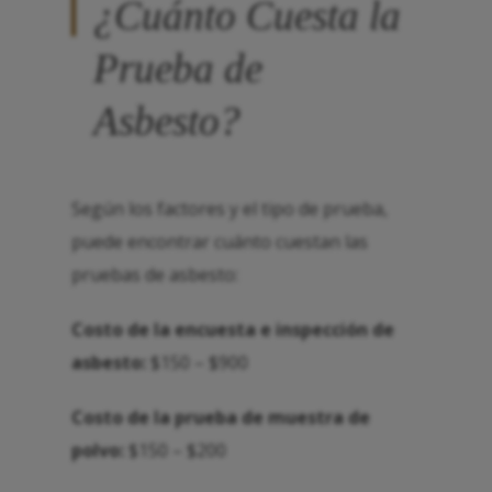
¿Cuánto Cuesta la
Prueba de
Asbesto?
Según los factores y el tipo de prueba,
puede encontrar cuánto cuestan las
pruebas de asbesto:
Costo de la encuesta e inspección de
asbesto:
$150 – $900
Costo de la prueba de muestra de
polvo:
$150 – $200