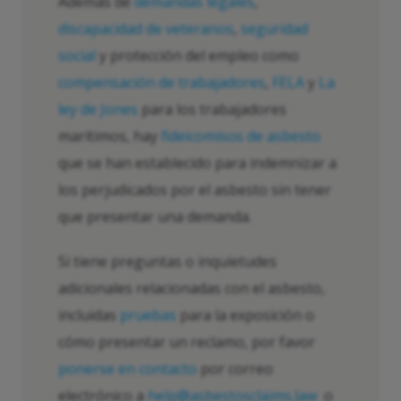
Además de
demandas legales
,
discapacidad de veteranos
,
seguridad
social
y protección del empleo como
compensación de trabajadores
,
FELA
y
La
ley de Jones
para los trabajadores
marítimos, hay
fideicomisos de asbesto
que se han establecido para indemnizar a
los perjudicados por el asbesto sin tener
que presentar una demanda.
Si tiene preguntas o inquietudes
adicionales relacionadas con el asbesto,
incluidas
pruebas
para la exposición o
cómo presentar un reclamo, por favor
ponerse en contacto
por correo
electrónico a
help@asbestosclaims.law
o