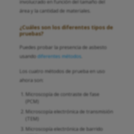
involucrado en función del tamaño del
área y la cantidad de materiales.
¿Cuáles son los diferentes tipos de
pruebas?
Puedes probar la presencia de asbesto
usando
diferentes métodos
.
Los cuatro métodos de prueba en uso
ahora son:
Microscopía de contraste de fase
(PCM)
Microscopía electrónica de transmisión
(TEM)
Microscopía electrónica de barrido