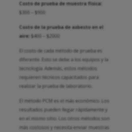
Costo de prueba de muestra física:
$300 – $900
Costo de la prueba de asbesto en el
aire:
$400 – $2000
El costo de cada método de prueba es
diferente. Esto se debe a los equipos y la
tecnología. Además, estos métodos
requieren técnicos capacitados para
realizar la prueba de laboratorio.
El método PCM es el más económico. Los
resultados pueden llegar rápidamente y
en el mismo sitio. Los otros métodos son
más costosos y necesita enviar muestras