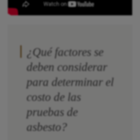
¿Qué factores se
deben considerar
para determinar el
costo de las
pruebas de
asbesto?