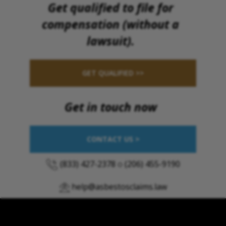
Get qualified to file for
compensation (without a
lawsuit).
GET QUALIFIED >>
Get in touch now
CONTACT US >
(833) 427-2378
o
(206) 455-9190
help@asbestosclaims.law