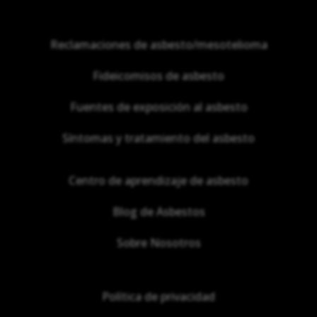
Reclamaciones de asbesto/mesotelioma
Fideicomisos de asbesto
Fuentes de exposición al asbesto
Síntomas y tratamiento del asbesto
Centro de aprendizaje de asbesto
Blog de Asbestos
Sobre Nosotros
Política de privacidad