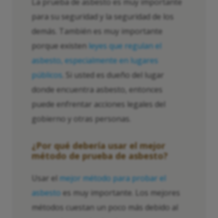
La prueba de asbesto es muy importante
para su seguridad y la seguridad de los
demás. También es muy importante
porque existen
leyes que regulan el
asbesto, especialmente en lugares
públicos
. Si usted es dueño del lugar
donde encuentra asbesto, entonces
puede enfrentar acciones legales del
gobierno y otras personas.
¿Por qué debería usar el mejor
método de prueba de asbesto?
Usar el
mejor método para probar el
asbesto
es muy importante. Los mejores
métodos cuestan un poco más debido al