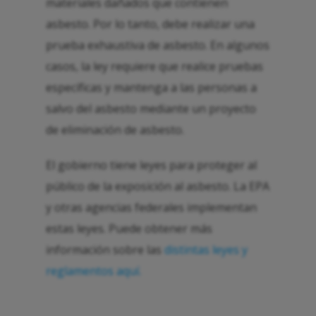
materiales dañados que contienen
asbesto. Por lo tanto, debe realizar una
prueba exhaustiva de asbesto. En algunos
casos, la ley requiere que realice pruebas
específicas y mantenga a las personas a
salvo del asbesto mediante un proyecto
de eliminación de asbesto.
El gobierno tiene leyes para proteger al
público de la exposición al asbesto. La EPA
y otras agencias federales implementan
estas leyes. Puede obtener más
información sobre las
distintas leyes y
reglamentos aquí.