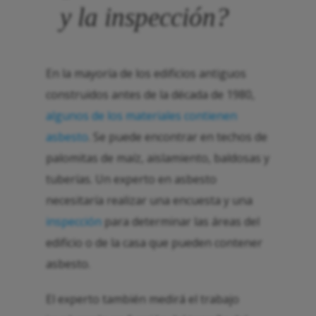
y la inspección?
En la mayoría de los edificios antiguos
construidos antes de la década de 1980,
algunos de los materiales contienen
asbesto
. Se puede encontrar en techos de
palomitas de maíz, aislamiento, baldosas y
tuberías. Un experto en asbesto
necesitaría realizar una encuesta y una
inspección
para determinar las áreas del
edificio o de la casa que pueden contener
asbesto.
El experto también medirá el trabajo