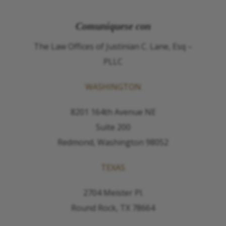
Comuníquese con
The Law Offices of Justinian C. Lane, Esq –
PLLC
WASHINGTON
8201 164th Avenue NE
Suite 200
Redmond, Washington 98052
TEXAS
2704 Meister Pl.
Round Rock, TX 78664