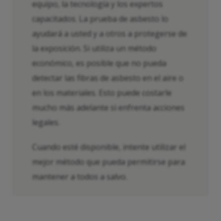
equipo, la tecnología y los expertos
capacitados. La prueba de asbesto lo
ayudará a usted y a otros a protegerse de
la exposición. Si utiliza un método
económico, es posible que no pueda
detectar las fibras de asbesto en el aire o
en los materiales. Esto puede costarle
mucho más adelante si enfrenta acciones
legales.
Cuando esté disponible, intente utilizar el
mejor método que pueda permitirse para
mantener a todos a salvo.