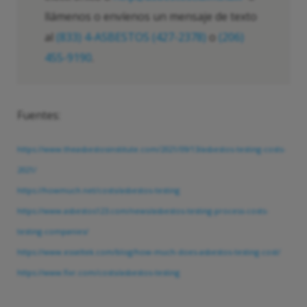
llámenos o envíenos un mensaje de texto
al
(833) 4-ASBESTOS (427-2378)
o
(206)
455-9190
.
Fuentes:
https://www.theasbestosinstitute.com/2021/09/13/asbestos-testing-costs-
2021/
https://howmuch.net/costs/asbestos-testing
https://www.asbestos123.com/news/asbestos-testing-process-costs-
testing-companies/
https://www.esseltek.com/blog/how-much-does-asbestos-testing-cost/
https://www.fixr.com/costs/asbestos-testing