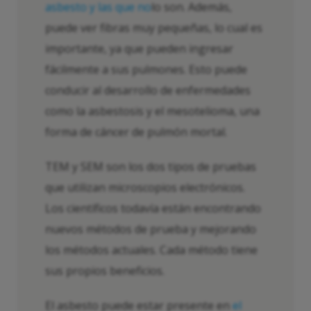
asbesto y las que no
lo son. Además,
puede ver fibras muy pequeñas, lo cual es
importante, ya que pueden ingresar
fácilmente a sus pulmones. Esto puede
conducir al desarrollo de enfermedades
como la asbestosis y el mesotelioma, una
forma de cáncer de pulmón mortal.
TEM y SEM son los dos tipos de pruebas
que utilizan microscopios electrónicos.
Los científicos todavía están encontrando
nuevos métodos de prueba y mejorando
los métodos actuales. Cada método tiene
sus propios beneficios.
El asbesto puede estar presente en
el