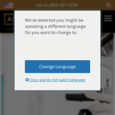
(833) 427-2378
Call Us
Salir del contenido
We've detected you might be
Main Navigation
speaking a different language.
una división de
Justinian C. Lane, Esq. – PLLC
Reclamaciones de asbesto/mesotelioma
Do you want to change to:
Fideicomisos de asbesto
Fuentes de exposición al asbesto
Change Language
Síntomas y tratamiento del asbesto
Close and do not switch language
Centro de aprendizaje de asbesto
Blog de Asbestos
Sobre Nosotros