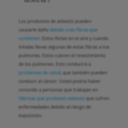
Los productos de asbesto pueden
causarle daño
debido a las fibras que
contienen
. Estos flotan en el aire y cuando
inhalas llevas algunas de estas fibras a tus
pulmones. Estos cubren el revestimiento
de los pulmones. Esto conducirá a
problemas de salud
, que también pueden
conducir al cáncer. Usted podría haber
conocido a personas que trabajan en
fábricas que producen asbesto
que sufren
enfermedades debido al riesgo de
exposición.