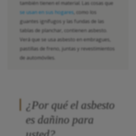
también tienen el material. Las cosas que
se usan en sus hogares
, como los
guantes ignífugos y las fundas de las
tablas de planchar, contienen asbesto.
Verá que se usa asbesto en embragues,
pastillas de freno, juntas y revestimientos
de automóviles.
¿Por qué el asbesto
es dañino para
usted?