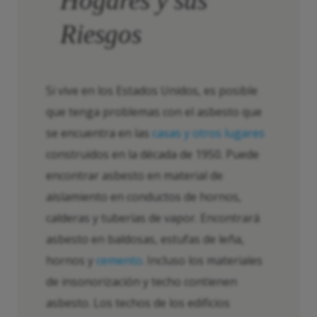
Hogares y sus
Riesgos
Si vive en los Estados Unidos, es posible
que tenga problemas con el asbesto que
se encuentra en las
casas y otros lugares
construidos en la década de 1950. Puede
encontrar asbesto en material de
aislamiento en conductos de hornos,
calderas y tuberías de vapor. Encontrará
asbesto en baldosas, estufas de leña,
hornos y
cemento
. Incluso los materiales
de insonorización y techo contienen
asbesto. Los techos de los edificios