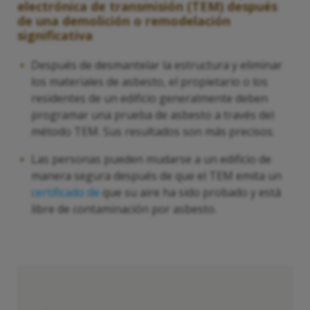
electrónica de transmisión (TEM) después
de una demolición o remodelación
significativa
Después de desmantelar la estructura y eliminar
los materiales de asbesto, el propietario o los
residentes de un edificio generalmente deben
programar una prueba de asbesto a través del
método TEM. Sus resultados son más precisos.
Las personas pueden mudarse a un edificio de
manera segura después de que el TEM emita un
certificado de
que su aire ha sido probado y está
libre de contaminación por asbesto.