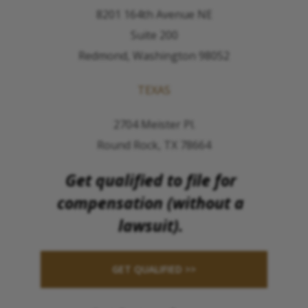
8201 164th Avenue NE
Suite 200
Redmond, Washington 98052
TEXAS
2704 Meister Pl.
Round Rock, TX 78664
Get qualified to file for
compensation (without a
lawsuit).
GET QUALIFIED >>