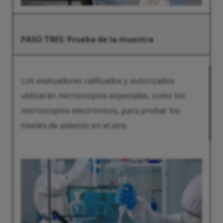
PASO TRES: Prueba de la muestra
Los evaluadores calificados y autorizados
utilizarán microscopios especiales, como los
microscopios electrónicos, para probar los
niveles de asbesto en el aire.