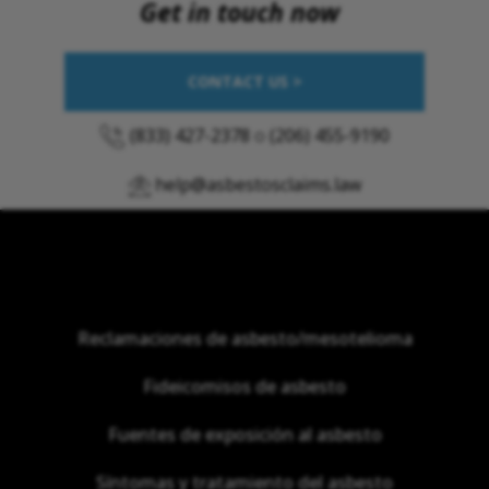
Get in touch now
CONTACT US >
(833) 427-2378
o
(206) 455-9190
help@asbestosclaims.law
Reclamaciones de asbesto/mesotelioma
Fideicomisos de asbesto
Fuentes de exposición al asbesto
Síntomas y tratamiento del asbesto