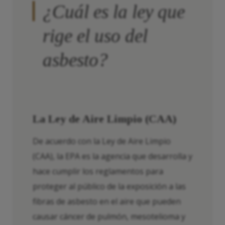
¿Cuál es la ley que
rige el uso del
asbesto?
La Ley de Aire Limpio (CAA)
De acuerdo con la Ley de Aire Limpio
(CAA), la EPA es la agencia que desarrolla y
hace cumplir los reglamentos para
proteger al público de la exposición a las
fibras de asbesto en el aire que pueden
causar cáncer de pulmón, mesotelioma y