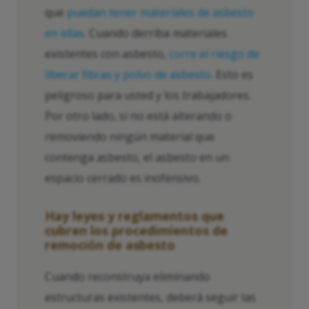
que
puedan tener materiales de asbesto
en ellas
. Cuando derriba materiales
existentes con asbesto,
corre el riesgo de
liberar fibras y polvo de asbesto
. Esto es
peligroso para usted y los trabajadores.
Por otro lado, si no está alterando o
removiendo ningún material que
contenga asbesto, el asbesto en un
espacio cerrado es inofensivo.
Hay leyes y reglamentos que
cubren los procedimientos de
remoción de asbesto
Cuando reconstruya eliminando
estructuras existentes, deberá seguir las