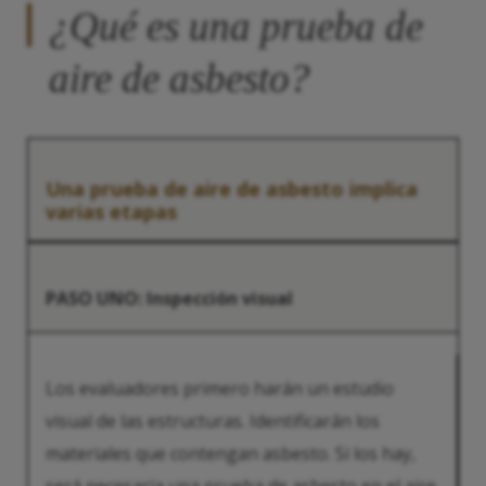
¿Qué es una prueba de
aire de asbesto?
Una prueba de aire de asbesto implica
varias etapas
PASO UNO: Inspección visual
Los evaluadores primero harán un estudio
visual de las estructuras. Identificarán los
materiales que contengan asbesto. Si los hay,