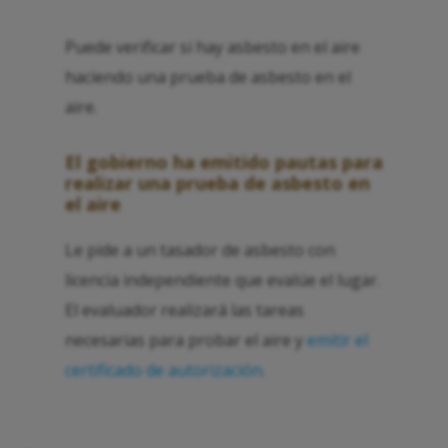
Puede verificar si hay asbesto en el aire
haciendo una prueba de asbesto en el
aire.
El gobierno ha emitido pautas para
realizar una prueba de asbesto en
el aire
Le pide a un tasador de asbesto con
licencia independiente que evalúe el lugar.
El evaluador realizará las tareas
necesarias para probar el aire y
emitir el
certificado de autorización
.