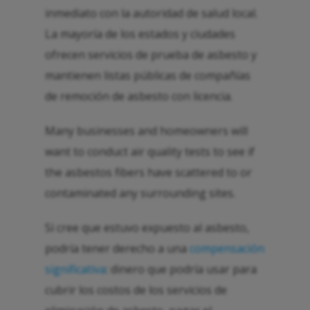
inmediato con la autoridad de salud local.
La mayoría de los estados y ciudades
ofrecen servicios de prueba de asbesto y
mantienen listas públicas de compañías
de remoción de asbesto con licencia.
Many businesses and homeowners will
want to conduct air quality tests to see if
the asbestos fibers have scattered to or
contaminated any surrounding sites.
Si cree que estuvo expuesto al asbesto,
podría tener derecho a una
compensación
significativa
: dinero que podría usar para
cubrir los costos de los servicios de