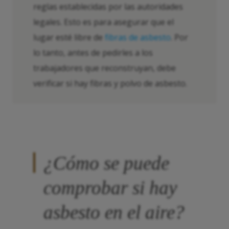
reglas establecidas por las autoridades
legales. Esto es para asegurar que el
lugar esté libre de
fibras de asbesto
. Por
lo tanto, antes de pedirles a los
trabajadores que reconstruyan, debe
verificar si hay fibras y polvo de asbesto.
¿Cómo se puede
comprobar si hay
asbesto en el aire?