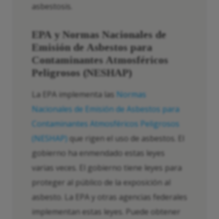
asbestosis.
EPA y Normas Nacionales de
Emisión de Asbestos para
Contaminantes Atmosféricos
Peligrosos (NESHAP)
La EPA implementa las
Normas
Nacionales de Emisión de Asbestos para
Contaminantes Atmosféricos Peligrosos
(NESHAP)
que rigen el uso de asbestos. El
gobierno ha enmendado estas leyes
varias veces. El gobierno tiene leyes para
proteger al público de la exposición al
asbesto. La EPA y otras agencias federales
implementan estas leyes. Puede obtener