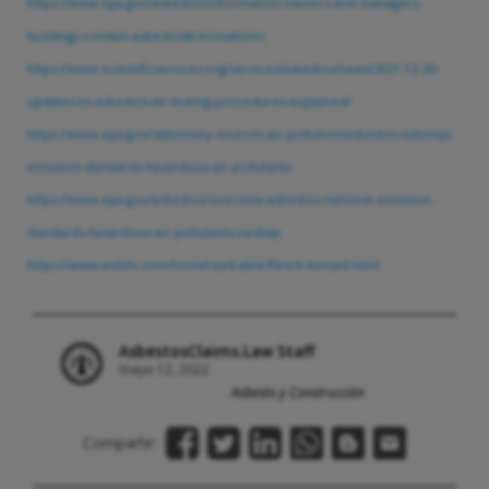
https://www.epa.gov/asbestos/information-owners-and-managers-
buildings-contain-asbestos#renovations
https://www.scientificservices.org/services/asbestos/news/2021-12-20-
updates-to-asbestos-air-testing-procedures-explained/
https://www.epa.gov/stationary-sources-air-pollution/asbestos-national-
emission-standards-hazardous-air-pollutants
https://www.epa.gov/asbestos/overview-asbestos-national-emission-
standards-hazardous-air-pollutants-neshap
https://www.webfx.com/tools/read-able/flesch-kincaid.html
AsbestosClaims.Law Staff
mayo 12, 2022
Asbesto y Construcción
Compartir: