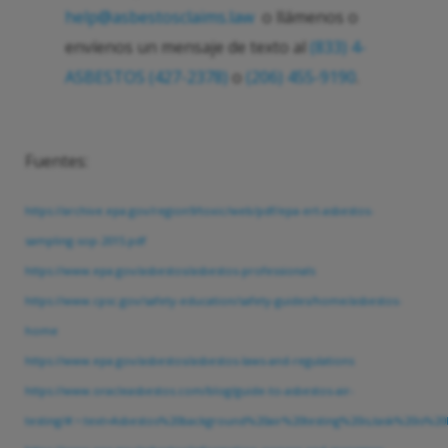
help@asbestosclaims.law
o llámenos o
envíenos un mensaje de texto al
(833) 4-
ASBESTOS (427-2378)
o
(206) 455-9190
.
Fuentes:
https://archive.epa.gov/region9/toxic/web/pdf/epa-ert-asbestos-
sampling-sop-2015.pdf
https://www.epa.gov/asbestos/asbestos-professionals
https://www.cpsc.gov/safety-education/safety-guides/home/asbestos-
home
https://www.epa.gov/asbestos/asbestos-laws-and-regulations
https://www.oracleasbestos.com/blog/guide-to-asbestos-air-
testing/#:~:text=Asbestos%20background%20air%20testing%20is,task%20is%2