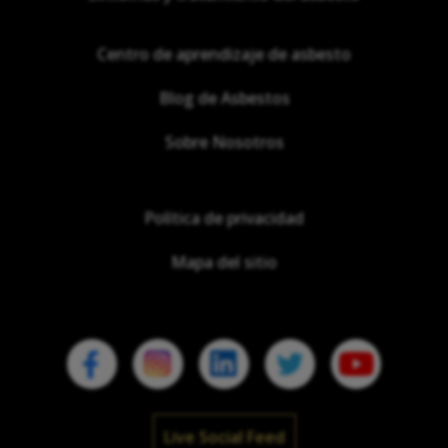
Centro de aprendizaje de asbesto
Blog de Asbestos
Sobre Nosotros
Política de privacidad
Mapa del sitio
Live Social Feed