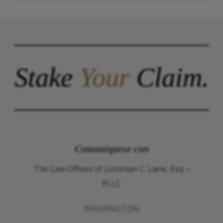
Stake
Your
Claim.
Comuníquese con
The Law Offices of Justinian C. Lane, Esq –
PLLC
WASHINGTON