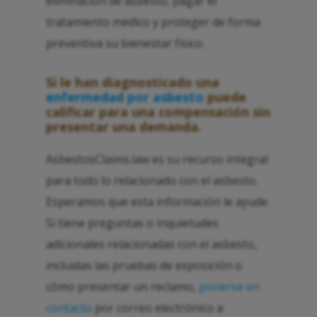
eliminación de asbesto, pagar el
tratamiento médico y proteger de forma
preventiva su bienestar físico.
Si le han diagnosticado una
enfermedad por asbesto
puede
calificar para una compensación sin
presentar una demanda.
AsbestosClaims.law es su recurso integral
para todo lo relacionado con el asbesto.
Esperamos que esta información le ayude.
Si tiene preguntas o inquietudes
adicionales relacionadas con el asbesto,
incluidas las pruebas de exposición o
cómo presentar un reclamo,
ponerse en
contacto
por correo electrónico a