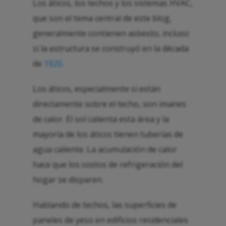
Los áticos, los techos y los sistemas HVAC,
que son el tema central de este blog,
generalmente contienen asbesto, incluso
si la estructura se construyó en la década
de
1920
.
Los áticos, especialmente si están
directamente sobre el techo, son imanes
de calor. El sol calienta esta área y la
mayoría de los áticos tienen tuberías de
agua caliente. La acumulación de calor
hace que los costos de refrigeración del
hogar se disparen.
Hablando de techos, las superficies de
paneles de yeso en edificios residenciales