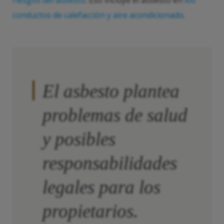
riesgos del asbesto
. Eso incluye el asbesto en
los
conductos de calefacción y aire acondicionado
.
El asbesto plantea
problemas de salud
y posibles
responsabilidades
legales para los
propietarios.