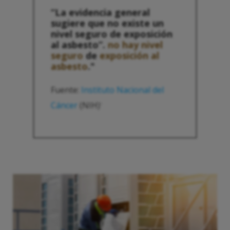
“La evidencia general
sugiere que no existe un
nivel seguro de exposición
al asbesto”.
no hay nivel
seguro
de
exposición al
asbesto
."
Fuente:
Instituto Nacional del
Cáncer
(NIH)
1