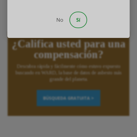
calefacción, ventilación o aire
acondicionado.
No
Sí
¿Califica usted para una
compensación?
Descubra rápida y fácilmente cómo estuvo expuesto
buscando en WARD, la base de datos de asbesto más
grande del planeta.
BÚSQUEDA GRATUITA >