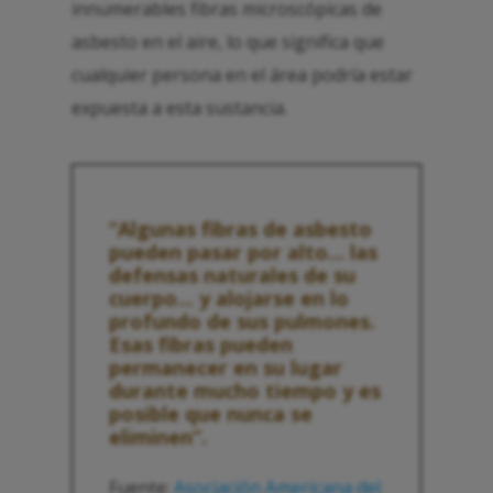
innumerables fibras microscópicas de
asbesto en el aire, lo que significa que
cualquier persona en el área podría estar
expuesta a esta sustancia.
“Algunas fibras de asbesto
pueden pasar por alto... las
defensas naturales de su
cuerpo... y alojarse en lo
profundo de sus pulmones.
Esas fibras pueden
permanecer en su lugar
durante mucho tiempo y es
posible que nunca se
eliminen”.
Fuente:
Asociación Americana del