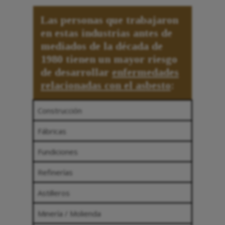
Las personas que trabajaron
en estas industrias antes de
mediados de la década de
1980 tienen un mayor riesgo
de desarrollar
enfermedades
relacionadas con el asbesto
:
Construcción
Fábricas
Fundiciones
Refinerías
Astilleros
Minería / Molienda