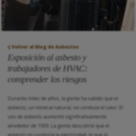
Volver al Blog de Asbestos
Exposición al asbesto y
trabajadores de HVAC:
comprender los riesgos
Durante miles de años, la gente ha sabido que el
asbesto, un mineral natural, no conduce el calor. El
uso de asbesto aumentó significativamente
alrededor de 1900. La gente descubrió que el
asbesto no conducía la electricidad, lo que lo