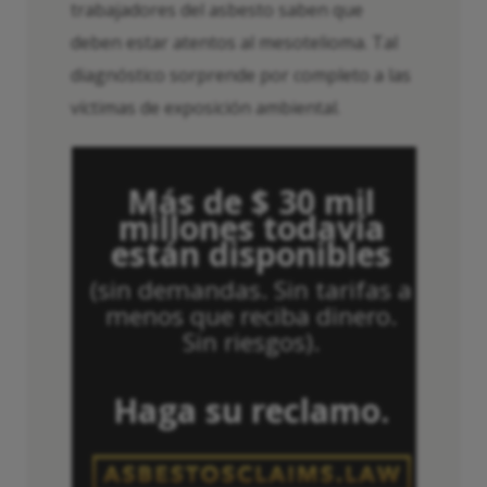
trabajadores del asbesto saben que
deben estar atentos al mesotelioma. Tal
diagnóstico sorprende por completo a las
víctimas de exposición ambiental.
Más de $ 30 mil
millones todavía
están disponibles
(sin demandas. Sin tarifas a
menos que reciba dinero.
Sin riesgos).
Haga su reclamo.