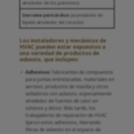
alrededor de los pulmones)
Derrame pericárdico
(acumulación de
líquido alrededor del corazón)
Los instaladores y mecánicos de
HVAC pueden estar expuestos a
una variedad de productos de
asbesto, que incluyen:
Adhesivos
: Fabricantes de compuestos
para juntas entrelazadas, materiales en
aerosol, productos de masilla y otros
selladores con asbesto, especialmente
alrededor de fuentes de calor en
sótanos y áticos. Más tarde, los
trabajadores de reparación de HVAC
lijaron estos adhesivos, liberando
fibras de asbesto en el espacio de