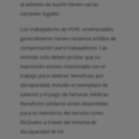
al asbesto de Austin tienen varias
opciones legales.
Los trabajadores de HVAC envenenados
generalmente tienen reclamos sólidos de
compensación para trabajadores. Las
víctimas solo deben probar que su
exposición estuvo relacionada con el
trabajo para obtener beneficios por
discapacidad, incluido el reemplazo de
salarios y el pago de facturas médicas.
Beneficios similares están disponibles
para ex miembros del servicio como
McQueen a través del sistema de
discapacidad de VA.