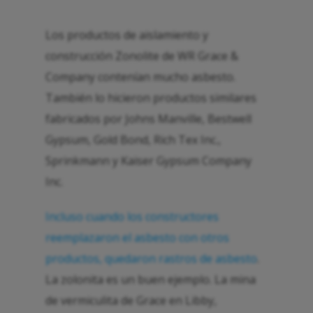
Los productos de aislamiento y
construcción Zonolite de WR Grace &
Company contenían mucho asbesto.
También lo hicieron productos similares
fabricados por Johns Manville, Bestwell
Gypsum, Gold Bond, Rich Tex Inc.,
Sprinkmann y Kaiser Gypsum Company
Inc.
Incluso cuando los constructores
reemplazaron el asbesto con otros
productos, quedaron rastros de asbesto
.
La zolonita es un buen ejemplo. La mina
de vermiculita de Grace en Libby,