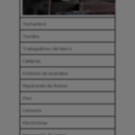
Techumbre
Textiles
Trabajadores del hierro
Calderas
Extinción de incendios
Reparación de frenos
Piso
Cemento
Electricistas
Reparación de juntas