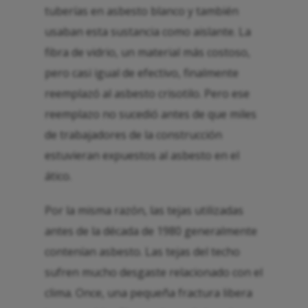
tuberías en asbesto blanco y también
usaban esta sustancia como aislante. La
fibra de vidrio, un material más costoso,
pero casi igual de efectivo, finalmente
reemplazó al asbesto crisotilo. Pero ese
reemplazo no sucedió antes de que miles
de trabajadores de la construcción
estuvieran expuestos al asbesto en el
ático.
Por la misma razón, las tejas utilizadas
antes de la década de 1980 generalmente
contenían asbesto. Las tejas del techo
sufren mucho desgaste relacionado con el
clima. Once, una pequeña fractura libera