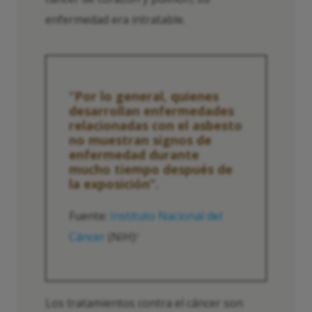
enfermedad era intratable.
“Por lo general, quienes
desarrollan enfermedades
relacionadas con el asbesto
no muestran signos de
enfermedad durante
mucho tiempo después de
la exposición”.
Fuente:
Instituto Nacional del
Cáncer
(NIH)
2
Los tratamientos contra el cáncer son