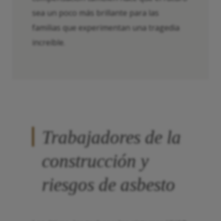
sea un poco más brillante para las
familias que experimentan una tragedia
increíble.
Trabajadores de la
construcción y
riesgos de asbesto