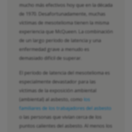
mucho más efectivos hoy que en la década
de 1970. Desafortunadamente, muchas
víctimas de mesotelioma tienen la misma
experiencia que McQueen. La combinación
de un largo período de latencia y una
enfermedad grave a menudo es
demasiado difícil de superar.
El período de latencia del mesotelioma es
especialmente devastador para las
víctimas de la exposición ambiental
(ambiental) al asbesto, como
los
familiares de los trabajadores del asbesto
o las personas que vivían cerca de los
puntos calientes del asbesto. Al menos los