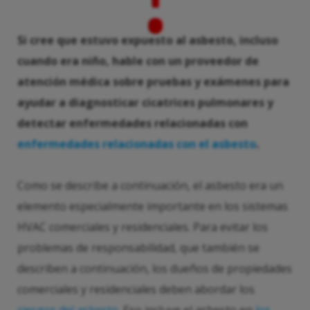
Si cree que estuvo expuesto al asbesto, incluso
cuando era niño, hable con un proveedor de
atención médica sobre pruebas y exámenes para
ayudar a diagnosticar cicatrices pulmonares y
detectar enfermedades relacionadas con
enfermedades relacionadas con el asbesto
.
Como se describe a continuación, el asbesto era un
elemento especialmente importante en los sistemas
HVAC comerciales y residenciales. Para evitar los
problemas de responsabilidad, que también se
describen a continuación, los dueños de propiedades
comerciales y residenciales deben abordar los