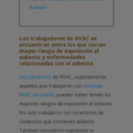
Pulmón
Los trabajadores de HVAC se
encuentran entre los que corren
mayor riesgo de exposición al
asbesto y enfermedades
relacionadas con el asbesto.
Los mecánicos
de HVAC, especialmente
aquellos que trabajaron con
sistemas
HVAC escolares
, pueden haber tenido los
mayores riesgos de exposición al asbesto.
No solo trabajaron con conectores de
conductos que contienen asbesto.
También estuvieron expuestos si