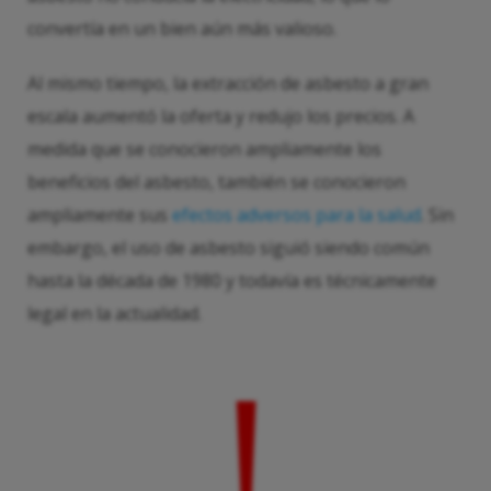
convertía en un bien aún más valioso.
Al mismo tiempo, la extracción de asbesto a gran
escala aumentó la oferta y redujo los precios. A
medida que se conocieron ampliamente los
beneficios del asbesto, también se conocieron
ampliamente sus
efectos adversos para la salud
. Sin
embargo, el uso de asbesto siguió siendo común
hasta la década de 1980 y todavía es técnicamente
legal en la actualidad.
!