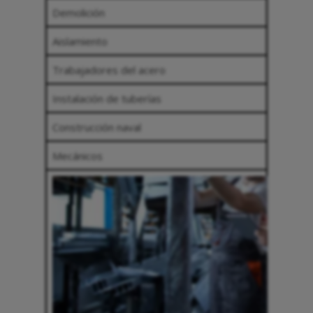
Demolición
Aislamiento
Trabajadores del acero
Instalación de tuberías
Construcción naval
Mecánicos