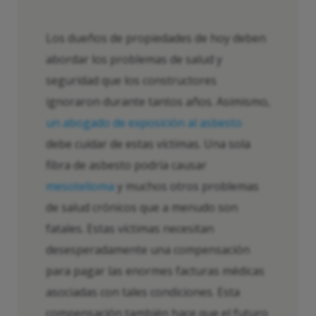
Los dueños de propiedades de hoy deben
abordar los problemas de salud y
seguridad que los constructores
ignoraron durante tantos años. Asimismo,
un abogado de exposición al asbesto
debe cuidar de estas víctimas. Una sola
fibra de asbesto podría causar
mesotelioma
y muchos otros problemas
de salud crónicos que a menudo son
fatales. Estas víctimas necesitan
desesperadamente una compensación
para pagar las enormes facturas médicas
asociadas con tales condiciones. Esta
compensación también hace que el futuro