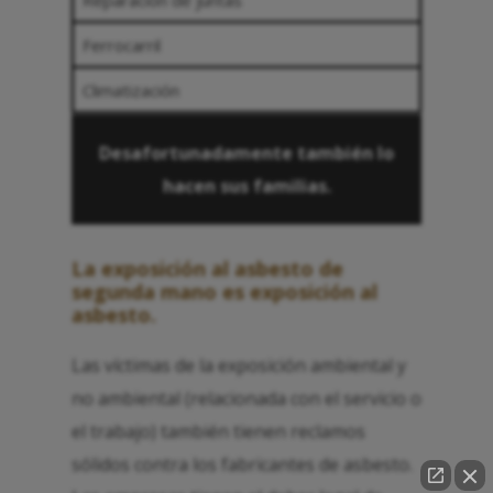
Ferrocarril
Climatización
Desafortunadamente también lo
hacen sus familias.
La exposición al asbesto de
segunda mano es exposición al
asbesto.
Las víctimas de la exposición ambiental y
no ambiental (relacionada con el servicio o
el trabajo) también tienen reclamos
sólidos contra los fabricantes de asbesto.