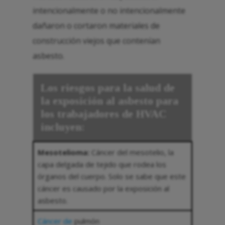
intencionalmente o no intencionalmente
dañaron o cortaron materiales de
construcción viejos que contenían
asbesto.
Los riesgos para la salud de
la exposición al asbesto para
los trabajadores de HVAC
incluyen:
Mesotelioma:
Cáncer del mesotelio, la
capa delgada de tejido que rodea los
órganos del cuerpo. Solo se sabe que este
cáncer es causado por la exposición al
asbesto.
Cáncer de
pulmón