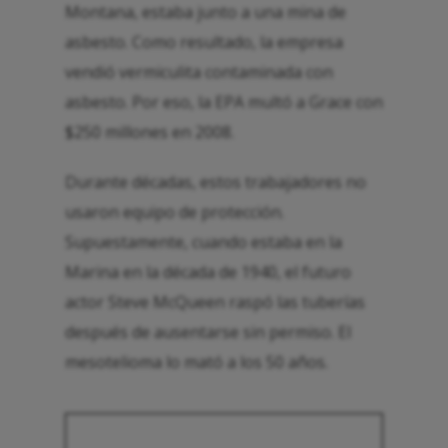
Montana, estaba junto a una mina de
asbesto. Como resultado, la empresa
vendió vermiculita contaminada con
asbesto. Por eso, la EPA multó a Grace con
$250 millones en 2008.
Durante décadas, estos trabajadores no
usaron equipo de protección.
Supuestamente, cuando estaba en la
Marina en la década de 1940, el futuro
actor Steve McQueen raspó las tuberías
después de ausentarse sin permiso. El
mesotelioma lo mató a los 50 años.