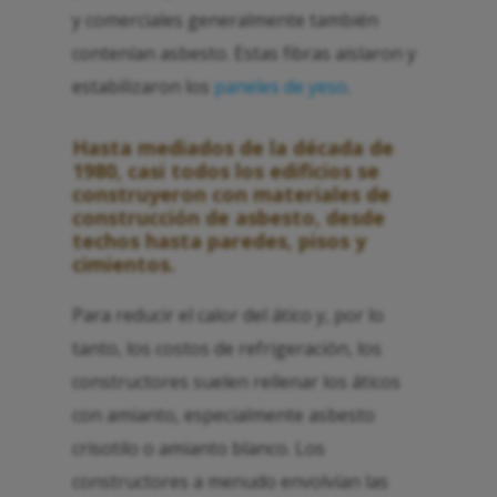
y comerciales generalmente también
contenían asbesto. Estas fibras aislaron y
estabilizaron los
paneles de yeso
.
Hasta mediados de la década de
1980, casi todos los edificios se
construyeron con materiales de
construcción de asbesto, desde
techos hasta paredes, pisos y
cimientos.
Para reducir el calor del ático y, por lo
tanto, los costos de refrigeración, los
constructores suelen rellenar los áticos
con amianto, especialmente asbesto
crisotilo o amianto blanco. Los
constructores a menudo envolvían las