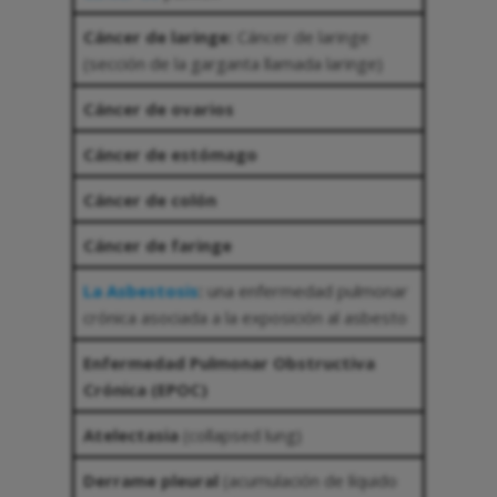
Cáncer de laringe:
Cáncer de laringe
(sección de la garganta llamada laringe)
Cáncer de ovarios
Cáncer de estómago
Cáncer de colón
Cáncer de faringe
La Asbestosis
:
una enfermedad pulmonar
crónica asociada a la exposición al asbesto
Enfermedad Pulmonar Obstructiva
Crónica (EPOC)
Atelectasia
(collapsed lung)
Derrame pleural
(acumulación de líquido