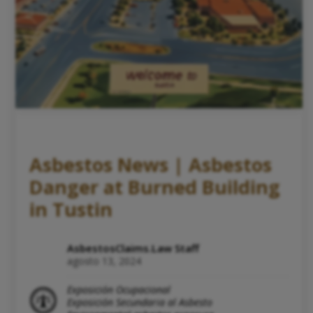
Asbestos News | Asbestos
Danger at Burned Building
in Tustin
AsbestosClaims.Law Staff
agosto 13, 2024
Exposición Ocupacional
Exposición Secundaria al Asbesto