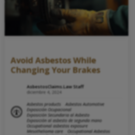
Avoid Asbestos While
Changing Your Brakes
AsbestosClaims.Law Staff
diciembre 4, 2024
Asbestos products
Asbestos Automotive
Exposición Ocupacional
Exposición Secundaria al Asbesto
Exposición al asbesto de segunda mano
Occupational asbestos exposure
Mesothelioma care
Occupational Asbestos