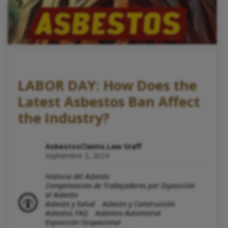
LABOR DAY: How Does the
Latest Asbestos Ban Affect
the Industry?
AsbestosClaims.Law Staff
septiembre 2, 2024
Historia del Asbesto
Compensación de Trabajadores por Exposición
al Asbesto
Asbesto y Salud
Asbesto y Construcción
Asbestos FAQ
Asbestos Automotive
Exposición Ocupacional