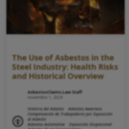
The Use of Asbestos in the
Steel Industry: Health Risks
and Historical Overview
AsbestosClaims.Law Staff
noviembre 1, 2024
Historia del Asbesto
Asbestos Awarness
Compensación de Trabajadores por Exposición
al Asbesto
Asbestos Automotive
Exposición Ocupacional