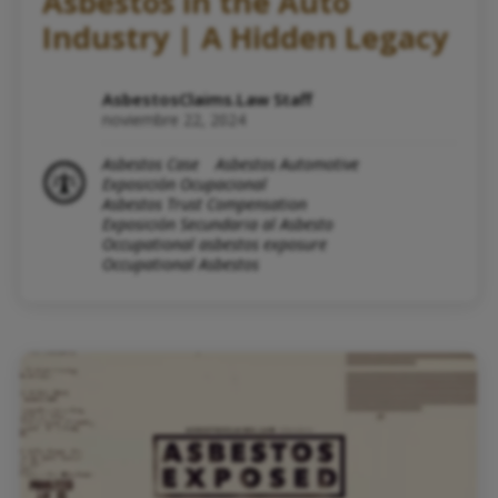
Asbestos in the Auto
Industry | A Hidden Legacy
AsbestosClaims.Law Staff
noviembre 22, 2024
Asbestos Case
Asbestos Automotive
Exposición Ocupacional
Asbestos Trust Compensation
Exposición Secundaria al Asbesto
Occupational asbestos exposure
Occupational Asbestos