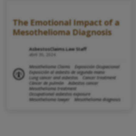
The Emotional Impact of a
Mesothelioma Diagnosis
AsbestosClaims.Law Staff
abril 30, 2024
Mesothelioma Claims
Exposición Ocupacional
Exposición al asbesto de segunda mano
Lung cancer and asbestos
Cancer treatment
Cáncer de pulmón
Asbestos cancer
Mesothelioma treatment
Occupational asbestos exposure
Mesothelioma lawyer
Mesothelioma diagnosis