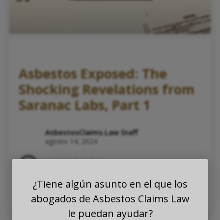
Asbestos Exposed: The
Shocking Revelations from
Saranac Labs, Part 1
AsbestosClaims.Law Staff
agosto 14, 2024
Historia del Asbesto
Compensación de Trabajadores por Exposición
al Asbesto
¿Tiene algún asunto en el que los
Aprendizaje de Asbesto
Exposición Ocupacional
Asbestos legal learning
abogados de Asbestos Claims Law
le puedan ayudar?