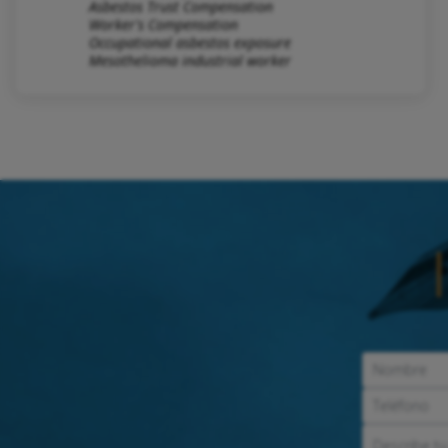
Asbestos Trust Compensation
Worker's Compensation
Occupational asbestos exposure
Mesothelioma industrial worker