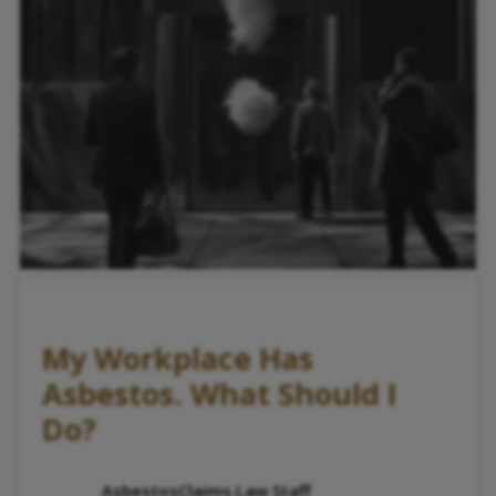
My Workplace Has
Asbestos. What Should I
Do?
AsbestosClaims.Law Staff