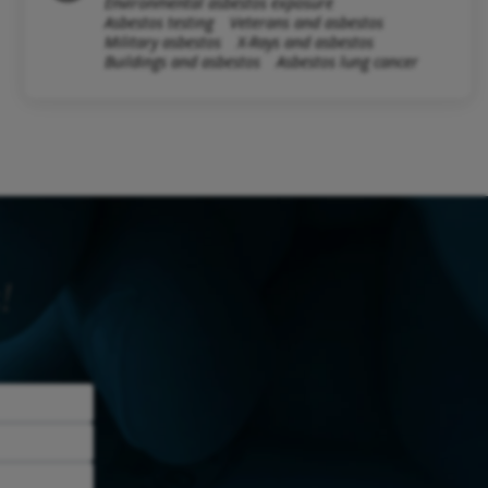
Environmental asbestos exposure
Asbestos testing
Veterans and asbestos
Military asbestos
X-Rays and asbestos
Buildings and asbestos
Asbestos lung cancer
!