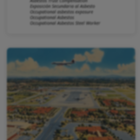
Asbestos Trust Compensation
Exposición Secundaria al Asbesto
Occupational asbestos exposure
Occupational Asbestos
Occupational Asbestos Steel Worker