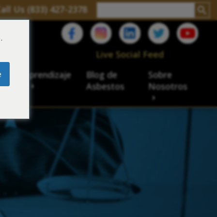
all Us (833) 427-2378
.
C
Live Social Feed
e
ro de aprendizaje
Blog de
Sobre
sbesto
Asbestos
Nosotros
cial
acidad de veteranos
ación laboral