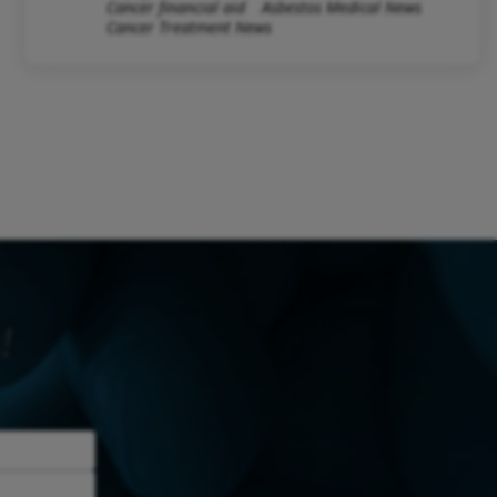
Cancer financial aid
Asbestos Medical News
Cancer Treatment News
!