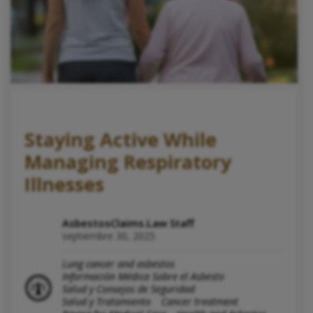
Staying Active While
Managing Respiratory
Illnesses
AsbestosClaims.Law Staff
septiembre 30, 2025
Lung cancer and asbestos
Información Médica Sobre el Asbesto
Salud y Consejos de Seguridad
Salud y Tratamiento
Cancer treatment