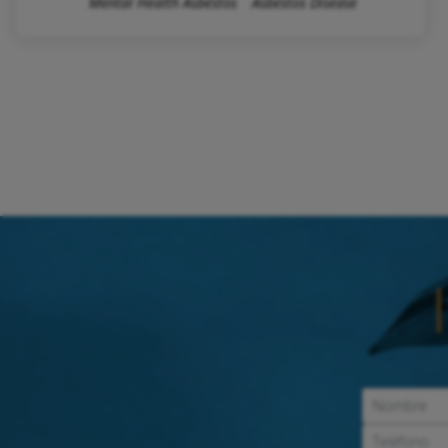
Mental Health Asbestos
Asbestos Disease