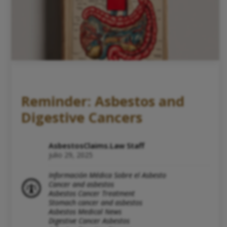
Reminder: Asbestos and
Digestive Cancers
AsbestosClaims.Law Staff
julio 29, 2025
Información Médica Sobre el Asbesto
Cancer and asbestos
Asbestos Cancer Treatment
Stomach cancer and asbestos
Asbestos Medical News
Digestive Cancer Asbestos