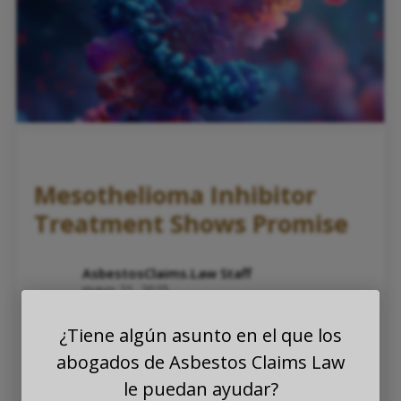
Mesothelioma Inhibitor
Treatment Shows Promise
AsbestosClaims.Law Staff
mayo 21, 2025
In The News
Noticias de Salud
¿Tiene algún asunto en el que los
Información Médica Sobre el Asbesto
Noticias de Asbesto
Cancer and asbestos
abogados de Asbestos Claims Law
Cancer treatment
Asbestos cancer
le puedan ayudar?
Mesothelioma treatment