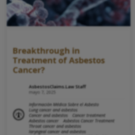
Breakthrough in
Treatment of Asbestos
Cancer?
AsbestosClaims.Law Staff
mayo 7, 2025
Información Médica Sobre el Asbesto
Lung cancer and asbestos
Cancer and asbestos
Cancer treatment
Asbestos cancer
Asbestos Cancer Treatment
Throat cancer and asbestos
laryngeal cancer and asbestos