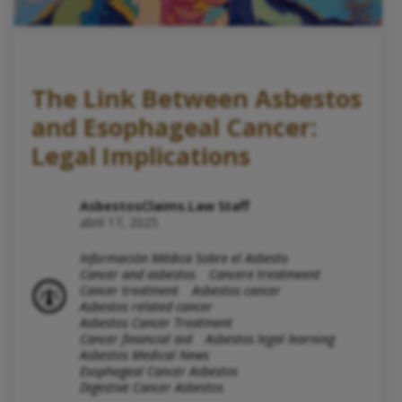
The Link Between Asbestos
and Esophageal Cancer:
Legal Implications
AsbestosClaims.Law Staff
abril 17, 2025
Información Médica Sobre el Asbesto
Cancer and asbestos
Cancere treatmeent
Cancer treatment
Asbestos cancer
Asbestos related cancer
Asbestos Cancer Treatment
Cancer financial aid
Asbestos legal learning
Asbestos Medical News
Esophageal Cancer Asbestos
Digestive Cancer Asbestos