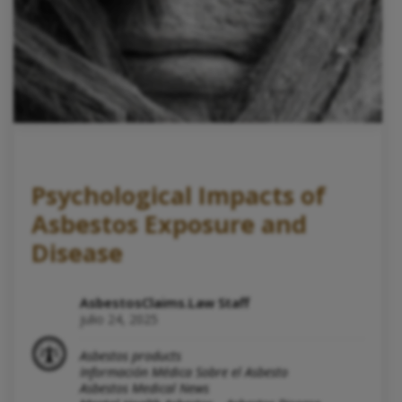
Psychological Impacts of
Asbestos Exposure and
Disease
AsbestosClaims.Law Staff
julio 24, 2025
Asbestos products
Información Médica Sobre el Asbesto
Asbestos Medical News