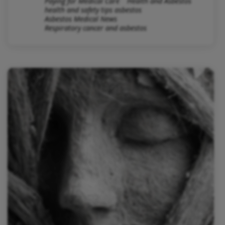
Paying for Medical Care
Health and Asbestos
health and safety tips asbestos
Asbestos Medical News
Respiratory cancer and asbestos