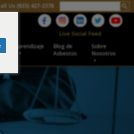
all Us (833) 427-2378
.
C
Live Social Feed
e
ro de aprendizaje
Blog de
Sobre
sbesto
Asbestos
Nosotros
cial
acidad de veteranos
ación laboral