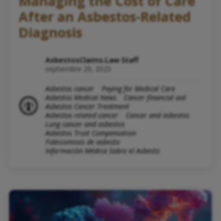
Managing the Cost of Care
After an Asbestos-Related
Diagnosis
AsbestosClaims.Law Staff
septiembre 29, 2025
Asbestos cancer
Paying for Medical Care
Asbestos Medical News
Cancer financial aid
Asbestos Cancer Treatment
Asbestos related cancer
Cancer and asbestos
Lung cancer and asbestos
Asbestos Trust Compensation
Fideicomisos de asbesto
Información Médica Sobre el Asbesto