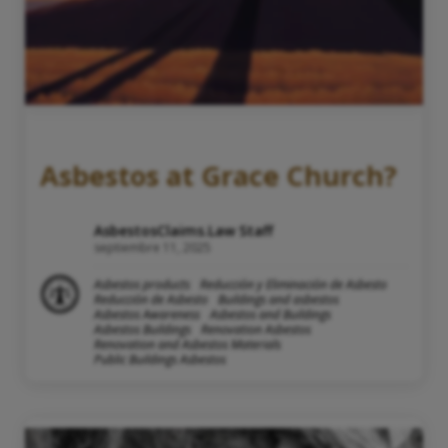
Asbestos at Grace Church?
AsbestosClaims.Law Staff
septiembre 11, 2025
Asbestos products
Reducción y Eliminación de Asbesto
Reducción de Asbesto
Buildings and asbestos
Asbestos Awareness
Asbestos and Buildings
Asbestos Buildings
Renovation Asbestos
Renovation and Asbestos Materials
Public Buildings Asbestos