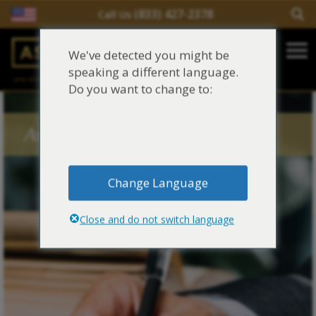
(833) 427-2378
Call Us
Salir del contenido
We've detected you might be
Main Navigation
speaking a different language.
una división de
Justinian C. Lane, Esq. – PLLC
Reclamaciones de asbesto/mesotelioma
Do you want to change to:
Fideicomisos de asbesto
Asbestos Blog Tags
Fuentes de exposición al asbesto
Change Language
Síntomas y tratamiento del asbesto
Close and do not switch language
Centro de aprendizaje de asbesto
Blog de Asbestos
Sobre Nosotros