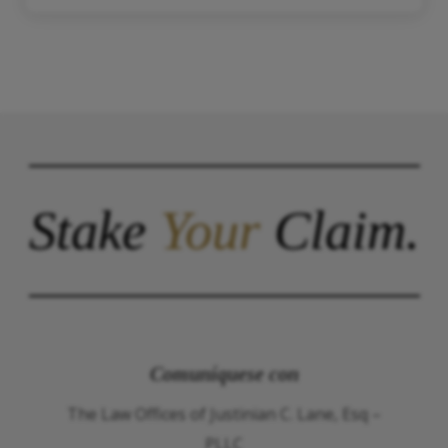
Stake
Your
Claim.
Comuníquese con
The Law Offices of Justinian C. Lane, Esq –
PLLC