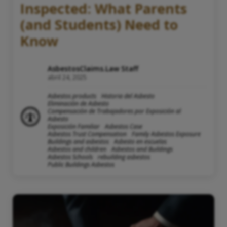
Inspected: What Parents
(and Students) Need to
Know
AsbestosClaims.Law Staff
abril 24, 2025
Asbestos products
Historia del Asbesto
Eliminación de Asbesto
Compensación de Trabajadores por Exposición al
Asbesto
Exposición Familiar
Asbestos Case
Asbestos Trust Compensation
Family Asbestos Exposure
Buildings and asbestos
Asbesto en escuelas
Asbestos and children
Asbestos and Buildings
Asbestos Schools
rebuilding asbestos
Public Buildings Asbestos