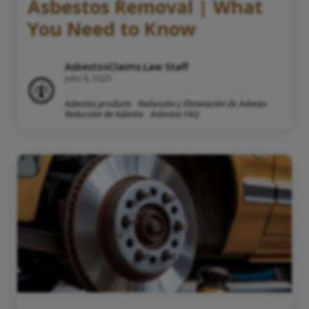
Asbestos Removal | What
You Need to Know
AsbestosClaims.Law Staff
julio 8, 2025
Asbestos products
Reducción y Eliminación de Asbesto
Reducción de Asbesto
Asbestos FAQ