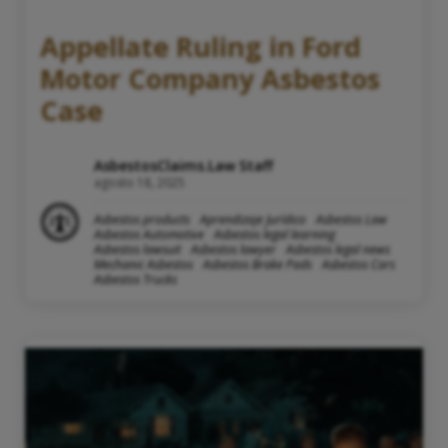
Appellate Ruling in Ford
Motor Company Asbestos
Case
AsbestosClaims.Law Staff
agosto 18, 2025
Asbestos products
Aprendizaje Jurídico
Asbestos Law
Asbestos Automotive
Asbestos legal learning
Asbestos lawsuit
Asbestos lawyer
Asbestos legal news
Mechanic Asbestos
Asbestos Brake Pads
Asbestos Cars
Asbestos Trucks