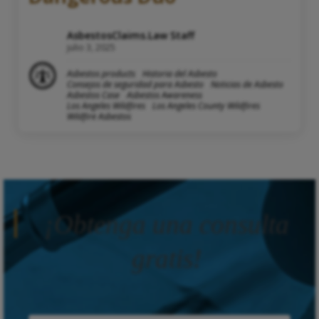
AsbestosClaims.Law Staff
julio 3, 2025
Asbestos products
Historia del Asbesto
Consejos de seguridad para Asbesto
Noticias de Asbesto
Asbestos Case
Asbestos Awareness
Los Angeles Wildfires
Los Angeles County Wildfires
Wildfire Asbestos
¡Obtenga una consulta
gratis!