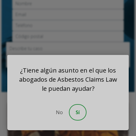
¿Tiene algún asunto en el que los
ENVIAR CASO
abogados de Asbestos Claims Law
le puedan ayudar?
No
Sí