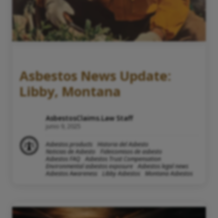
Asbestos News Update:
Libby, Montana
AsbestosClaims.Law Staff
junio 9, 2025
Asbestos products
Historia del Asbesto
Noticias de Asbesto
Fideicomisos de asbesto
Asbestos FAQ
Asbestos Trust Compensation
Environmental asbestos exposure
Asbestos legal news
Asbestos Awareness
Libby Asbestos
Montana Asbestos