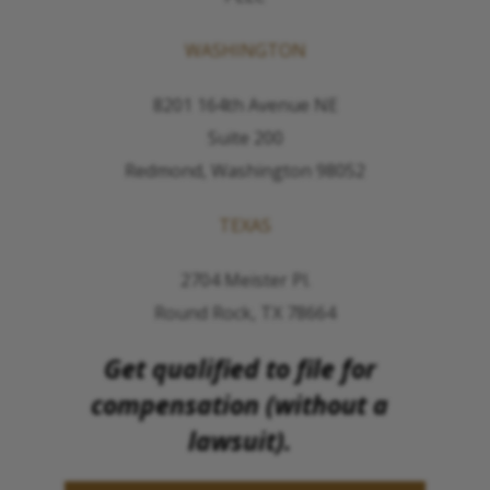
WASHINGTON
8201 164th Avenue NE
Suite 200
Redmond, Washington 98052
TEXAS
2704 Meister Pl.
Round Rock, TX 78664
Get qualified to file for
compensation (without a
lawsuit).