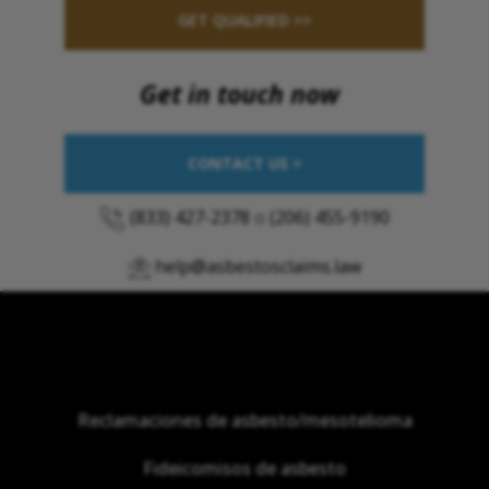
GET QUALIFIED >>
Get in touch now
CONTACT US >
(833) 427-2378
o
(206) 455-9190
help@asbestosclaims.law
Reclamaciones de asbesto/mesotelioma
Fideicomisos de asbesto