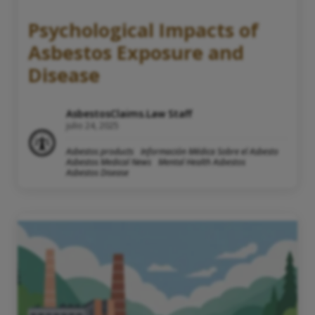
Psychological Impacts of
Asbestos Exposure and
Disease
AsbestosClaims.Law Staff
julio 24, 2025
Asbestos products
Información Médica Sobre el Asbesto
Asbestos Medical News
Mental Health Asbestos
Asbestos Disease