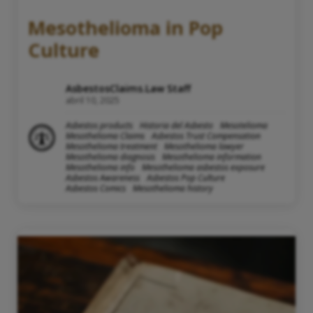
Mesothelioma in Pop
Culture
AsbestosClaims.Law Staff
abril 10, 2025
Asbestos products
Historia del Asbesto
Mesotelioma
Mesothelioma Claims
Asbestos Trust Compensation
Mesothelioma treatment
Mesothelioma lawyer
Mesothelioma diagnosis
Mesothelioma information
Mesothelioma info
Mesothelioma asbestos exposure
Asbestos Awareness
Asbestos Pop Culture
Asbestos Comics
Mesothelioma history