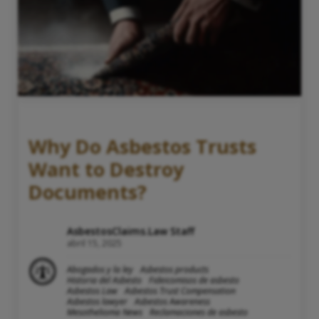
Why Do Asbestos Trusts
Want to Destroy
Documents?
AsbestosClaims.Law Staff
abril 15, 2025
Abogados y la ley
Asbestos products
Historia del Asbesto
Fideicomisos de asbesto
Asbestos Law
Asbestos Trust Compensation
Asbestos lawyer
Asbestos Awareness
Mesothelioma News
Reclamaciones de asbesto