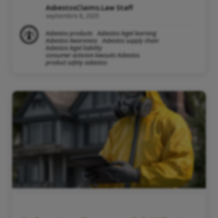
AsbestosClaims.Law Staff
septiembre 8, 2025
Asbestos products
Asbestos legal learning
Asbestos Awareness
Asbestos supply chain
Asbestos legal liability
consumer activism lawsuits Asbestos
product safety asbestos