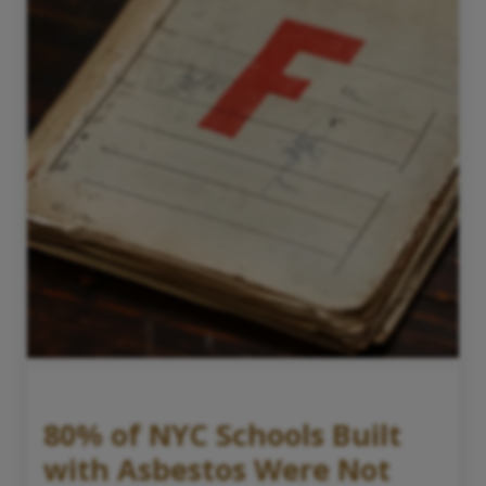
80% of NYC Schools Built
with Asbestos Were Not