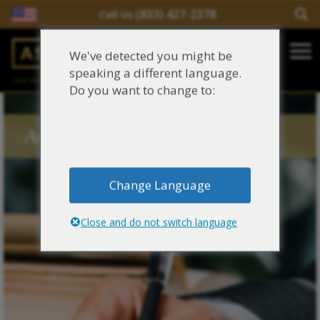
(833) 427-2378
Call Us
Salir del contenido
We've detected you might be
Main Navigation
speaking a different language.
una división de
Justinian C. Lane, Esq. – PLLC
Reclamaciones de asbesto/mesotelioma
Do you want to change to:
Fideicomisos de asbesto
Asbestos Blog Tags
Fuentes de exposición al asbesto
Change Language
Síntomas y tratamiento del asbesto
Close and do not switch language
Centro de aprendizaje de asbesto
Blog de Asbestos
Sobre Nosotros