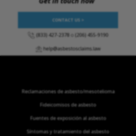
Get in touch now
CONTACT US >
(833) 427-2378
o
(206) 455-9190
help@asbestosclaims.law
Reclamaciones de asbesto/mesotelioma
Fideicomisos de asbesto
Fuentes de exposición al asbesto
Síntomas y tratamiento del asbesto