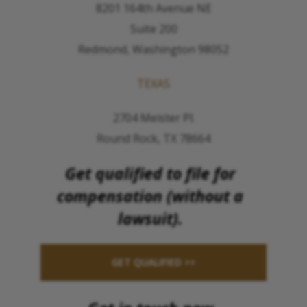
8201 164th Avenue NE
Suite 200
Redmond, Washington 98052
TEXAS
2704 Meister Pl.
Round Rock, TX 78664
Get qualified to file for
compensation (without a
lawsuit).
GET QUALIFIED >>