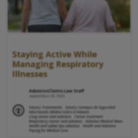
Staying Active While
Managing Respiratory
Illnesses
AsbestosClaims.Law Staff
septiembre 30, 2025
Salud y Tratamiento
Salud y Consejos de Seguridad
Información Médica Sobre el Asbesto
Lung cancer and asbestos
Cancer treatment
Respiratory cancer and asbestos
Asbestos Medical News
health and safety tips asbestos
Health and Asbestos
Paying for Medical Care