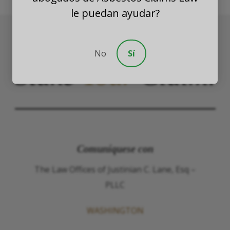
le puedan ayudar?
No
Sí
Stake
Your
Claim.
Comuníquese con
The Law Offices of Justinian C. Lane, Esq –
PLLC
WASHINGTON