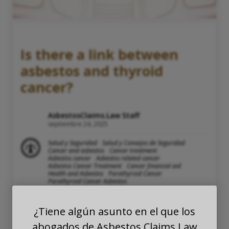
Is there a link between
asbestos and thyroid
cancer?
AsbestosClaims.Law Staff
septiembre 24, 2025
Salud y Seguridad
Salud y Consejos de Seguridad
Cancer and asbestos
Cancer treatment
Asbestos cancer
Asbestos related cancer
Asbestos Cancer Treatment
Cancer financial aid
Health and Asbestos
Parathyroid Cancer
Parathyroid Cancer Asbestos
¿Tiene algún asunto en el que los
abogados de Asbestos Claims Law