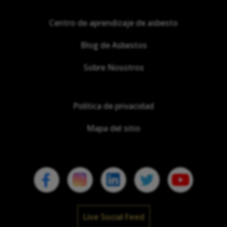
Centro de aprendizaje de asbesto
Blog de Asbestos
Sobre Nosotros
Política de privacidad
Mapa del sitio
Live Social Feed