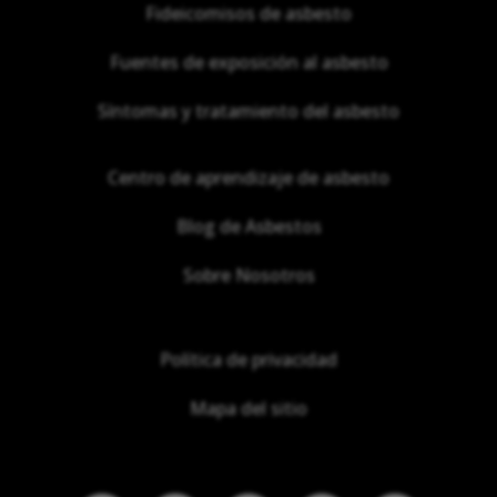
Fideicomisos de asbesto
Fuentes de exposición al asbesto
Síntomas y tratamiento del asbesto
Centro de aprendizaje de asbesto
Blog de Asbestos
Sobre Nosotros
Política de privacidad
Mapa del sitio