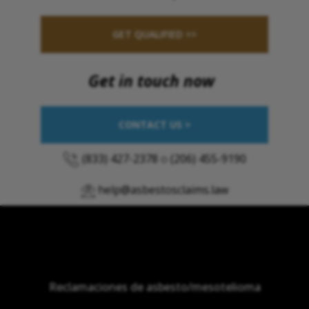
GET QUALIFIED >>
Get in touch now
CONTACT US >
(833) 427-2378
o
(206) 455-9190
help@asbestosclaims.law
Reclamaciones de asbesto/mesotelioma