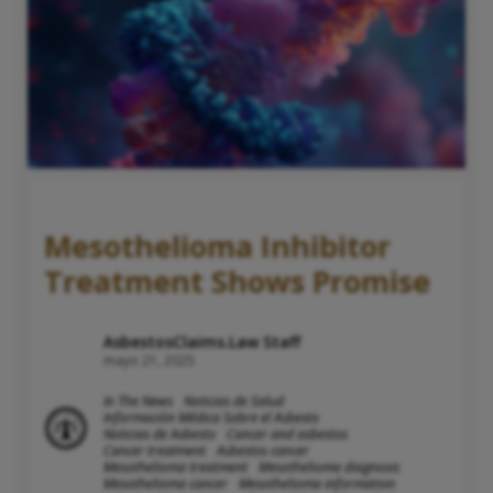
Mesothelioma Inhibitor
Treatment Shows Promise
AsbestosClaims.Law Staff
mayo 21, 2025
In The News
Noticias de Salud
Información Médica Sobre el Asbesto
Noticias de Asbesto
Cancer and asbestos
Cancer treatment
Asbestos cancer
Mesothelioma treatment
Mesothelioma diagnosis
Mesothelioma cancer
Mesothelioma information