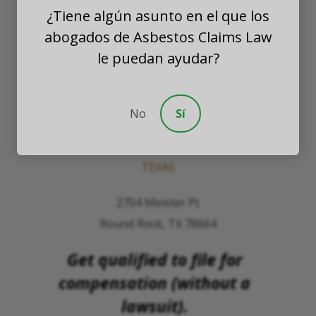
¿Tiene algún asunto en el que los
PLLC
abogados de Asbestos Claims Law
WASHINGTON
le puedan ayudar?
8201 164th Avenue NE
Suite 200
No
Sí
Redmond, Washington 98052
TEXAS
2704 Meister Pl.
Round Rock, TX 78664
Get qualified to file for
compensation (without a
lawsuit).