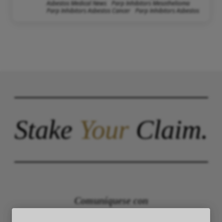
Asbestos Medical News
Parp Inhibitors Mesothelioma
Parp Inhibitors Asbestos Cancer
Parp Inhibitors Asbestos
Stake
Your
Claim.
Comuníquese con
The Law Offices of Justinian C. Lane, Esq –