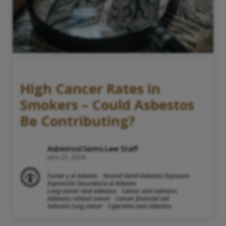
High Cancer Rates in
Smokers – Could Asbestos
Be Contributing?
AsbestosClaims.Law Staff
julio 25, 2024
Fumar y el Asbesto
Second Hand Asbestos Exposure
Exposición Secundaria al Asbesto
Lung cancer and asbestos
Cancer and asbestos
Asbestos related cancer
Cancer financial aid
Asbestos lung cancer
Cigarettes and asbestos