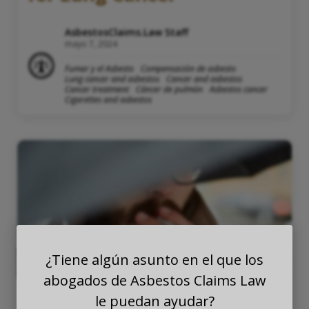
AsbestosClaims.Law Staff
mayo 7, 2024
Fumar y el Asbesto
Compensación de asbesto
Lung cancer and asbestos
Cancer and asbestos
Cancer treatment
Cáncer de pulmón
Asbestos cancer
Cigarettes and asbestos
¿Tiene algún asunto en el que los
abogados de Asbestos Claims Law
le puedan ayudar?