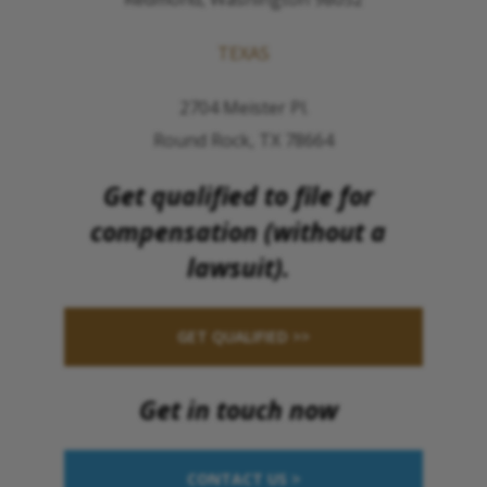
TEXAS
2704 Meister Pl.
Round Rock, TX 78664
Get qualified to file for
compensation (without a
lawsuit).
GET QUALIFIED >>
Get in touch now
CONTACT US >