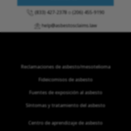
(833) 427-2378
o
(206) 455-9190
help@asbestosclaims.law
Reclamaciones de asbesto/mesotelioma
Fideicomisos de asbesto
Fuentes de exposición al asbesto
Síntomas y tratamiento del asbesto
Centro de aprendizaje de asbesto