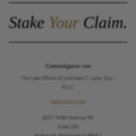
Stake
Your
Claim.
Comuníquese con
The Law Offices of Justinian C. Lane, Esq –
PLLC
WASHINGTON
8201 164th Avenue NE
Suite 200
Redmond, Washington 98052