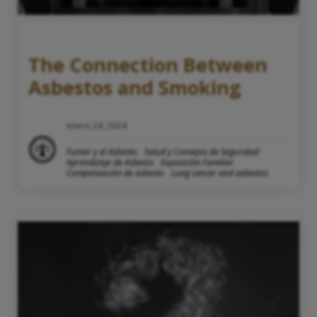
The Connection Between
Asbestos and Smoking
enero 24, 2024
Fumar y el Asbesto
Salud y Consejos de Seguridad
Aprendizaje de Asbesto
Exposición Familiar
Compensación de asbesto
Lung cancer and asbestos