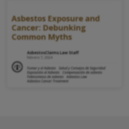
Asbestos Exposure and
Cancer: Debunking
Common Myths
AsbestosClaims.Law Staff
febrero 7, 2024
Fumar y el Asbesto
Salud y Consejos de Seguridad
Exposición al Asbesto
Compensación de asbesto
Fideicomisos de asbesto
Asbestos Law
Asbestos Cancer Treatment