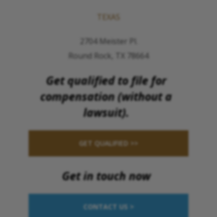
TEXAS
2704 Meister Pl.
Round Rock, TX 78664
Get qualified to file for
compensation (without a
lawsuit).
GET QUALIFIED >>
Get in touch now
CONTACT US >