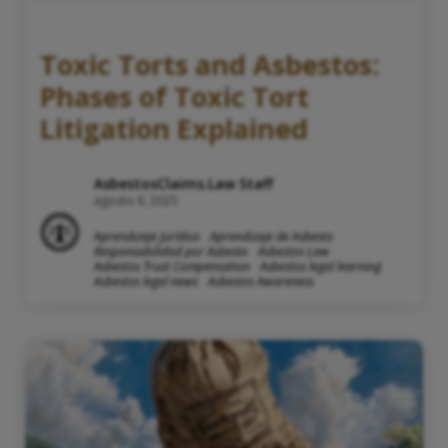
Toxic Torts and Asbestos:
Phases of Toxic Tort
Litigation Explained
AsbestosClaims.Law Staff
agosto 6, 2025
Aprendizaje Jurídico
Aprendizaje de Asbesto
Responsabilidad por Asbesto
Asbestos Law
Asbestos Trust Compensation
Asbestos legal learning
Asbestos legal news
Asbestos Awareness