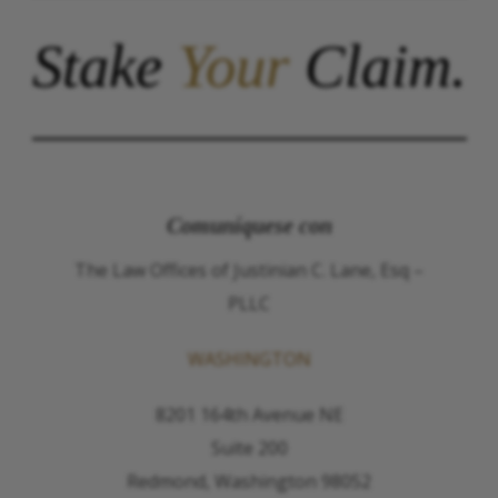
Stake
Your
Claim.
Comuníquese con
The Law Offices of Justinian C. Lane, Esq –
PLLC
WASHINGTON
8201 164th Avenue NE
Suite 200
Redmond, Washington 98052