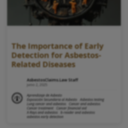
The Importance of Early
Detection for Asbestos-
Related Diseases
AsbestosClaims.Law Staff
junio 2, 2025
Aprendizaje de Asbesto
Exposición Secundaria al Asbesto
Asbestos testing
Lung cancer and asbestos
Cancer and asbestos
Cancer treatment
Cancer financial aid
X-Rays and asbestos
b-reader and asbestos
asbestos early detection