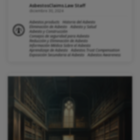
AsbestosClaims.Law Staff
diciembre 30, 2024
Asbestos products
Historia del Asbesto
Eliminación de Asbesto
Asbesto y Salud
Asbesto y Construcción
Consejos de seguridad para Asbesto
Reducción y Eliminación de Asbesto
Información Médica Sobre el Asbesto
Aprendizaje de Asbesto
Asbestos Trust Compensation
Exposición Secundaria al Asbesto
Asbestos Awareness