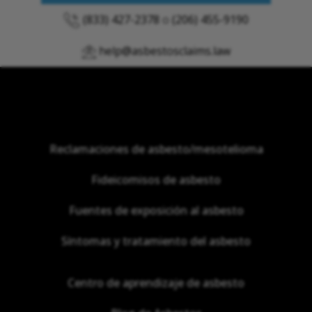
(833) 427-2378
o
(206) 455-9190
help@asbestosclaims.law
Reclamaciones de asbesto/mesotelioma
Fideicomisos de asbesto
Fuentes de exposición al asbesto
Síntomas y tratamiento del asbesto
Centro de aprendizaje de asbesto