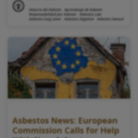
Historia del Asbesto
Aprendizaje de Asbesto
Responsabilidad por Asbesto
Asbestos Law
Asbestos lung caner
Asbestos litigation
Asbestos lawsuit
Asbestos News: European
Commission Calls for Help