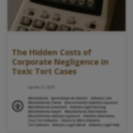
The Hidden Costs of
Corporate Negligence in
Toxic Tort Cases
agosto 27, 2025
Mesotelioma
Aprendizaje de Asbesto
Asbestos Law
Mesothelioma Claims
Environmental asbestos exposure
Mesothelioma treatment
Asbestos legal learning
Mesothelioma lawyer
Mesothelioma information
Mesothelioma asbestos exposure
Asbestos Awareness
Toxic Tort Asbestos
Failure to Warn Asbestos
Tort Asbestos
Asbestos Legal Advice
Asbestos Legal Help