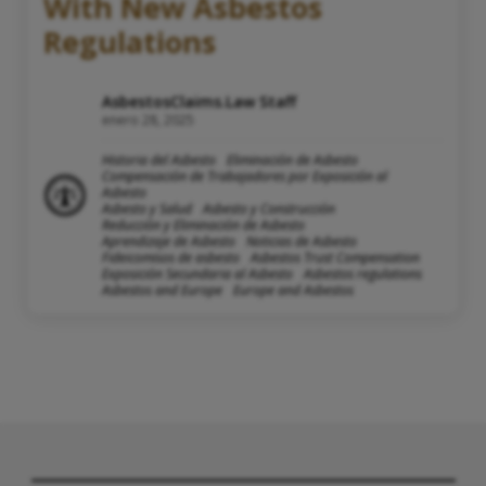
With New Asbestos
Regulations
AsbestosClaims.Law Staff
enero 28, 2025
Historia del Asbesto
Eliminación de Asbesto
Compensación de Trabajadores por Exposición al
Asbesto
Asbesto y Salud
Asbesto y Construcción
Reducción y Eliminación de Asbesto
Aprendizaje de Asbesto
Noticias de Asbesto
Fideicomisos de asbesto
Asbestos Trust Compensation
Exposición Secundaria al Asbesto
Asbestos regulations
Asbestos and Europe
Europe and Asbestos