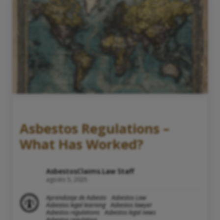
Asbestos Regulations –
What Has Worked?
AsbestosClaims.Law Staff
agosto 5, 2025
Aprendizaje de Asbesto
Asbestos Law
Asbestos legal learning
Asbestos lawyer
Asbestos regulations
Asbestos legal news
Asbestos regulation