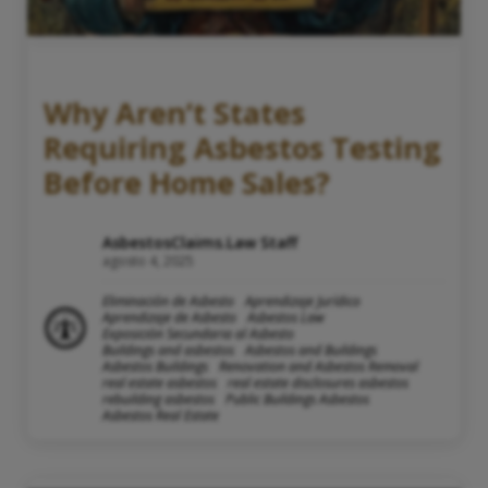
Why Aren’t States
Requiring Asbestos Testing
Before Home Sales?
AsbestosClaims.Law Staff
agosto 4, 2025
Eliminación de Asbesto
Aprendizaje Jurídico
Aprendizaje de Asbesto
Asbestos Law
Exposición Secundaria al Asbesto
Buildings and asbestos
Asbestos and Buildings
Asbestos Buildings
Renovation and Asbestos Removal
real estate asbestos
real estate disclosures asbestos
rebuilding asbestos
Public Buildings Asbestos
Asbestos Real Estate