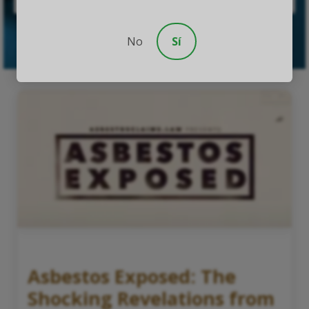
ENVIAR CASO
No
Sí
Asbestos Exposed: The
Shocking Revelations from