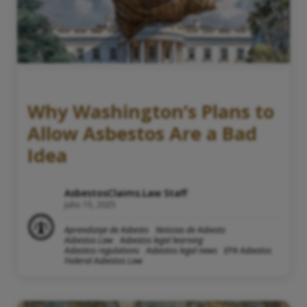
Why Washington’s Plans to
Allow Asbestos Are a Bad
Idea
AsbestosClaims.Law Staff
julio 15, 2025
Aprendizaje de Asbesto
Noticias de Asbesto
Asbestos Law
Asbestos legal learning
Asbestos regulations
Asbestos legal news
EPA Asbestos
Federal Asbestos Law