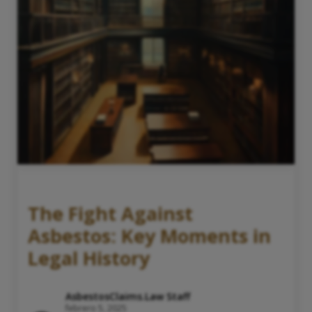
The Fight Against
Asbestos: Key Moments in
Legal History
AsbestosClaims.Law Staff
febrero 5, 2025