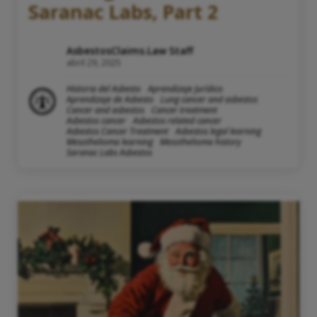
Saranac Labs, Part 2
AsbestosClaims.Law Staff
abril 29, 2025
Historia del Asbesto
Aprendizaje Jurídico
Aprendizaje de Asbesto
Lung cancer and asbestos
Cancer and asbestos
Cancer treatment
Asbestos cancer
Asbestos related cancer
Asbestos Cancer Treatment
Asbestos legal learning
Mesothelioma learning
Mesothelioma history
Saranac Labs Asbestos