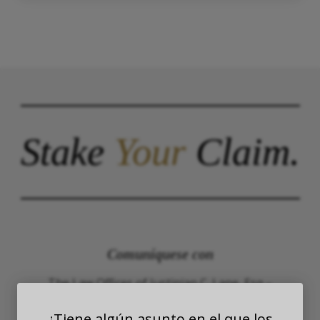
Stake
Your
Claim.
Comuníquese con
The Law Offices of Justinian C. Lane, Esq –
PLLC
¿Tiene algún asunto en el que los