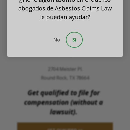
abogados de Asbestos Claims Law
WASHINGTON
le puedan ayudar?
8201 164th Avenue NE
Suite 200
No
Sí
Redmond, Washington 98052
TEXAS
2704 Meister Pl.
Round Rock, TX 78664
Get qualified to file for
compensation (without a
lawsuit).