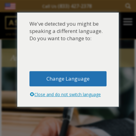
(833) 427-2378
Call Us
Salir del contenido
We've detected you might be
Main Navigation
speaking a different language.
una división de
Justinian C. Lane, Esq. – PLLC
Reclamaciones de asbesto/mesotelioma
Do you want to change to:
Fideicomisos de asbesto
Asbestos Blog Tags
Fuentes de exposición al asbesto
Change Language
Síntomas y tratamiento del asbesto
Close and do not switch language
Centro de aprendizaje de asbesto
Blog de Asbestos
Sobre Nosotros