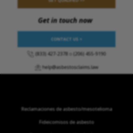
GET QUALIFIED >>
Get in touch now
CONTACT US >
(833) 427-2378
o
(206) 455-9190
help@asbestosclaims.law
Reclamaciones de asbesto/mesotelioma
Fideicomisos de asbesto