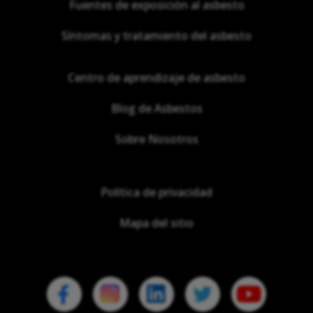
Fuentes de exposición al asbesto
Síntomas y tratamiento del asbesto
Centro de aprendizaje de asbesto
Blog de Asbestos
Sobre Nosotros
Política de privacidad
Mapa del sitio