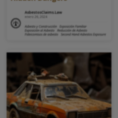
AsbestosClaims.Law
enero 26, 2024
Asbesto y Construcción
Exposición Familiar
Exposición al Asbesto
Reducción de Asbesto
Fideicomisos de asbesto
Second Hand Asbestos Exposure