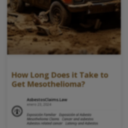
How Long Does it Take to
Get Mesothelioma?
AsbestosClaims.Law
enero 23, 2024
Exposición Familiar
Exposición al Asbesto
Mesothelioma Claims
Cancer and asbestos
Asbestos related cancer
Latency and Asbestos