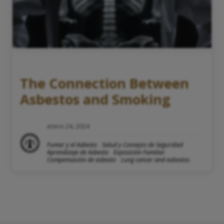
The Connection Between
Asbestos and Smoking
enero 24, 2024
Fumar y el Asbesto
Salud y Consejos de Seguridad
Aprendizaje de Asbesto
Exposición Familiar
Compensación de asbesto
Lung cancer and asbestos