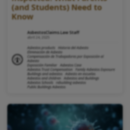
(and Students) Need to
Know
AsbestosClaims.Law Staff
abril 24, 2025
Asbestos products
Historia del Asbesto
Eliminación de Asbesto
Compensación de Trabajadores por Exposición al
Asbesto
Exposición Familiar
Asbestos Case
Asbestos Trust Compensation
Family Asbestos Exposure
Buildings and asbestos
Asbesto en escuelas
Asbestos and children
Asbestos and Buildings
Asbestos Schools
rebuilding asbestos
Public Buildings Asbestos