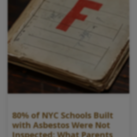
80% of NYC Schools Built
with Asbestos Were Not
Inspected: What Parents