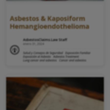
Asbestos & Kaposiform
Hemangioendothelioma
AsbestosClaims.Law Staff
enero 31, 2024
Salud y Consejos de Seguridad
Exposición Familiar
Exposición al Asbesto
Asbestos Treatment
Lung cancer and asbestos
Cancer and asbestos