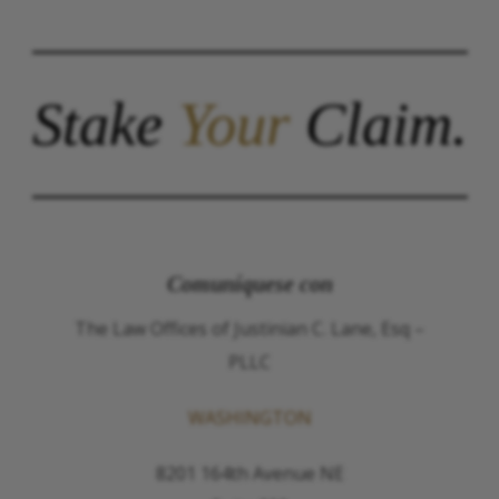
Stake
Your
Claim.
Comuníquese con
The Law Offices of Justinian C. Lane, Esq –
PLLC
WASHINGTON
8201 164th Avenue NE