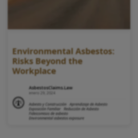
Environmental Asbestos:
Risks Beyond the
Workplace
AsbestosClaims.Law
enero 29, 2024
Asbesto y Construcción
Aprendizaje de Asbesto
Exposición Familiar
Reducción de Asbesto
Fideicomisos de asbesto
Environmental asbestos exposure