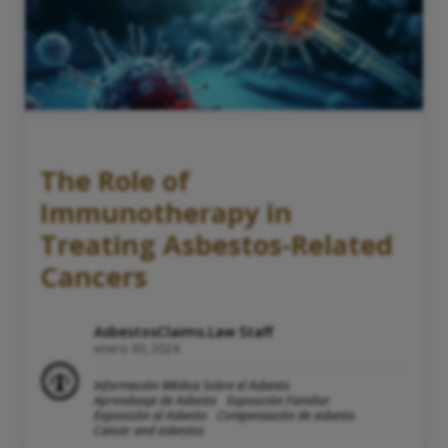
The Role of
Immunotherapy in
Treating Asbestos-Related
Cancers
AsbestosClaims.Law Staff
enero 30, 2024
Información Médica Sobre el Asbesto
Aprendizaje de Asbesto
Exposición Familiar
Exposición al Asbesto
Compensación de asbesto
Cancer and asbestos