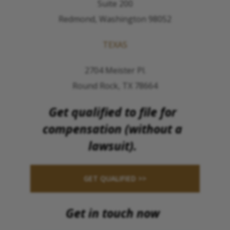
Suite 200
Redmond, Washington 98052
TEXAS
2704 Meister Pl.
Round Rock, TX 78664
Get qualified to file for
compensation (without a
lawsuit).
GET QUALIFIED >>
Get in touch now