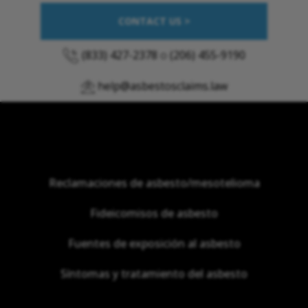
CONTACT US >
(833) 427-2378
o
(206) 455-9190
help@asbestosclaims.law
Reclamaciones de asbesto/mesotelioma
Fideicomisos de asbesto
Fuentes de exposición al asbesto
Síntomas y tratamiento del asbesto