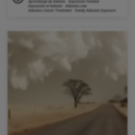
Aprendizaje de Asbesto
Exposición Familiar
Exposición al Asbesto
Asbestos Law
Asbestos Cancer Treatment
Family Asbestos Exposure