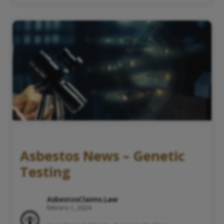
Asbestos News – Genetic
Testing
AsbestosClaims.Law
febrero 1, 2024