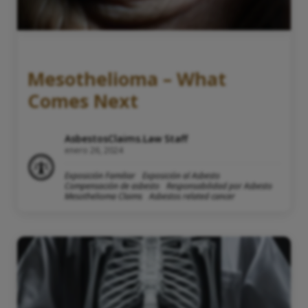
Mesothelioma – What
Comes Next
AsbestosClaims.Law Staff
enero 26, 2024
Exposición Familiar
Exposición al Asbesto
Compensación de asbesto
Responsabilidad por Asbesto
Mesothelioma Claims
Asbestos related cancer