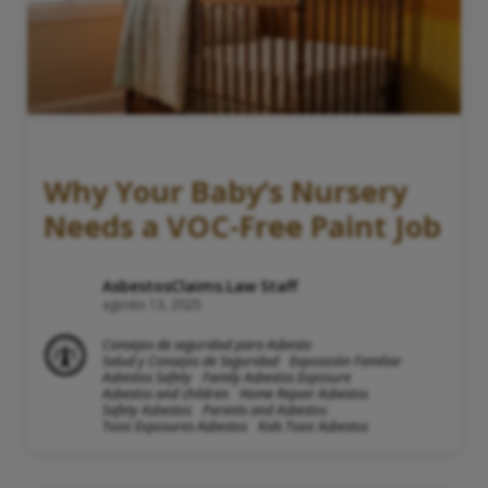
Why Your Baby’s Nursery
Needs a VOC-Free Paint Job
AsbestosClaims.Law Staff
agosto 13, 2025
Consejos de seguridad para Asbesto
Salud y Consejos de Seguridad
Exposición Familiar
Asbestos Safety
Family Asbestos Exposure
Asbestos and children
Home Repair Asbestos
Safety Asbestos
Parents and Asbestos
Toxic Exposures Asbestos
Kids Toxic Asbestos