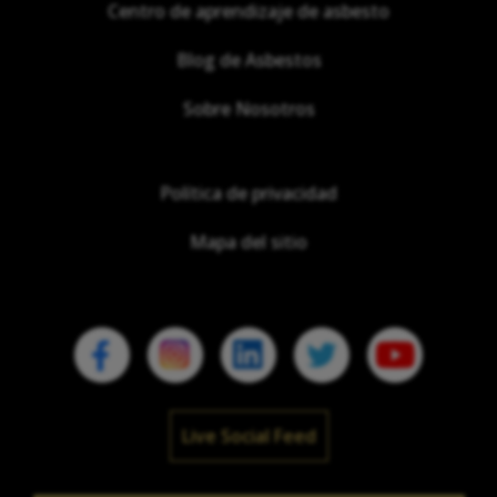
Centro de aprendizaje de asbesto
Blog de Asbestos
Sobre Nosotros
Política de privacidad
Mapa del sitio
Live Social Feed