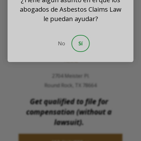
abogados de Asbestos Claims Law
WASHINGTON
le puedan ayudar?
8201 164th Avenue NE
Suite 200
No
Sí
Redmond, Washington 98052
TEXAS
2704 Meister Pl.
Round Rock, TX 78664
Get qualified to file for
compensation (without a
lawsuit).