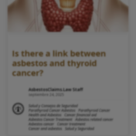
Is there a link between
asbestos and thyroid
cancer?
AsbestosClaims.Law Staff
septiembre 24, 2025
Salud y Consejos de Seguridad
Parathyroid Cancer Asbestos
Parathyroid Cancer
Health and Asbestos
Cancer financial aid
Asbestos Cancer Treatment
Asbestos related cancer
Asbestos cancer
Cancer treatment
Cancer and asbestos
Salud y Seguridad