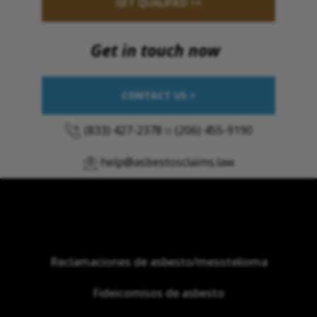
GET QUALIFIED >>
Get in touch now
CONTACT US >
(833) 427-2378
o
(206) 455-9190
help@asbestosclaims.law
Reclamaciones de asbesto/mesotelioma
Fideicomisos de asbesto