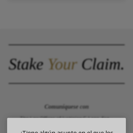
Stake
Your
Claim.
Comuníquese con
The Law Offices of Justinian C. Lane, Esq –
PLLC
¿Tiene algún asunto en el que los