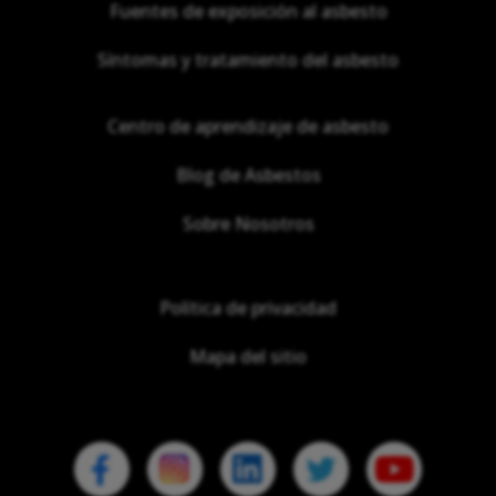
Fuentes de exposición al asbesto
Síntomas y tratamiento del asbesto
Centro de aprendizaje de asbesto
Blog de Asbestos
Sobre Nosotros
Política de privacidad
Mapa del sitio