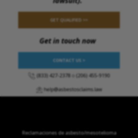
lawsuit).
GET QUALIFIED >>
Get in touch now
CONTACT US >
(833) 427-2378
o
(206) 455-9190
help@asbestosclaims.law
Reclamaciones de asbesto/mesotelioma