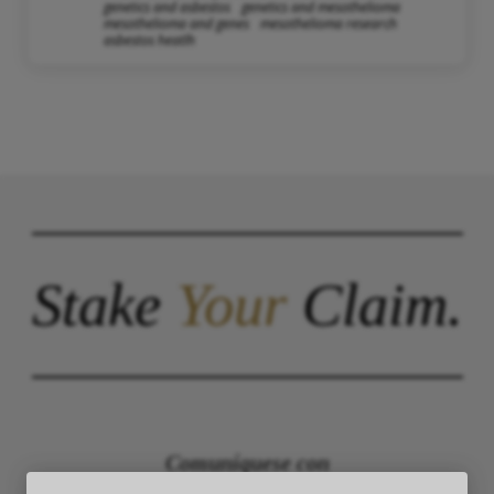
genetics and asbestos
genetics and mesothelioma
mesothelioma and genes
mesothelioma research
asbestos heatlh
Stake
Your
Claim.
Comuníquese con