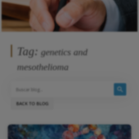
Tag:
genetics and
mesothelioma
BACK TO BLOG