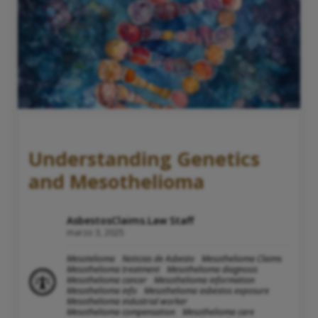
Understanding Genetics
and Mesothelioma
AsbestosClaims.Law Staff
marzo 3, 2025
Mesotelioma
Noticias de Asbesto
Mesothelioma Claims
Mesothelioma treatment
Mesothelioma diagnosis
Mesothelioma cancer
Mesothelioma information
Mesothelioma info
Mesothelioma asbestos exposure
Mesothelioma industrial worker
Mesothelioma compensation
Mesothelioma care