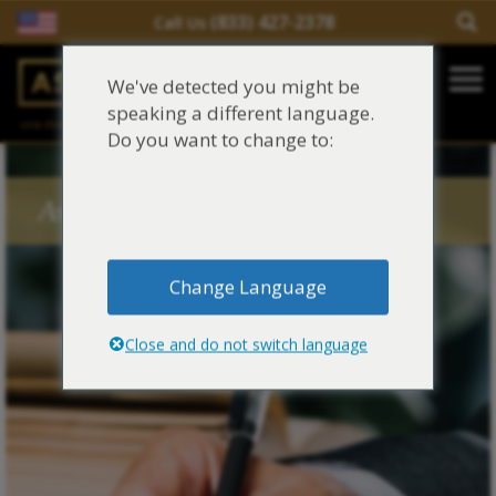
(833) 427-2378
Call Us
Salir del contenido
We've detected you might be
Main Navigation
speaking a different language.
una división de
Justinian C. Lane, Esq. – PLLC
Reclamaciones de asbesto/mesotelioma
Do you want to change to:
Fideicomisos de asbesto
Asbestos Blog Tags
Fuentes de exposición al asbesto
Change Language
Síntomas y tratamiento del asbesto
Close and do not switch language
Centro de aprendizaje de asbesto
Blog de Asbestos
Sobre Nosotros