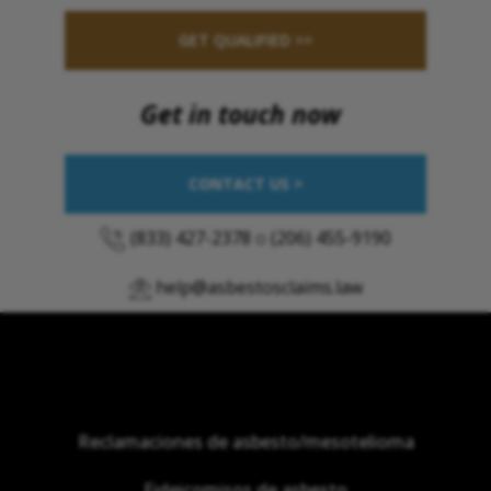
GET QUALIFIED >>
Get in touch now
CONTACT US >
(833) 427-2378
o
(206) 455-9190
help@asbestosclaims.law
Reclamaciones de asbesto/mesotelioma
Fideicomisos de asbesto