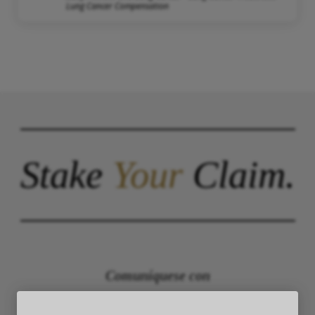
Lung Cancer Compensation
Stake
Your
Claim.
Comuníquese con
The Law Offices of Justinian C. Lane, Esq –