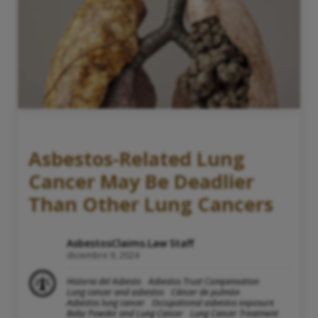
Asbestos-Related Lung
Cancer May Be Deadlier
Than Other Lung Cancers
AsbestosClaims.Law Staff
diciembre 9, 2024
Historia del Asbesto
Asbestos Trust Compensation
Lung cancer and asbestos
Cáncer de pulmón
Asbestos lung cancer
Occupational asbestos exposure
Baby Powder and Lung Cancer
Lung Cancer Treatment