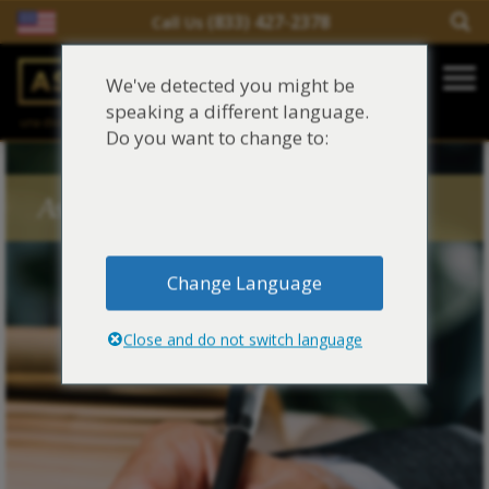
(833) 427-2378
Call Us
Salir del contenido
We've detected you might be
Main Navigation
speaking a different language.
una división de
Justinian C. Lane, Esq. – PLLC
Reclamaciones de asbesto/mesotelioma
Do you want to change to:
Fideicomisos de asbesto
Asbestos Blog Tags
Fuentes de exposición al asbesto
Change Language
Síntomas y tratamiento del asbesto
Close and do not switch language
Centro de aprendizaje de asbesto
Blog de Asbestos
Sobre Nosotros