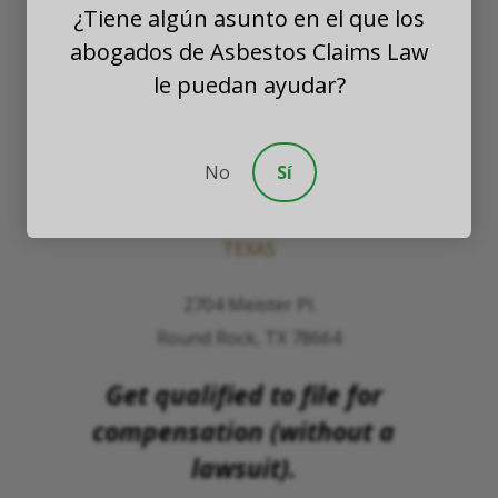
¿Tiene algún asunto en el que los
PLLC
abogados de Asbestos Claims Law
WASHINGTON
le puedan ayudar?
8201 164th Avenue NE
Suite 200
No
Sí
Redmond, Washington 98052
TEXAS
2704 Meister Pl.
Round Rock, TX 78664
Get qualified to file for
compensation (without a
lawsuit).