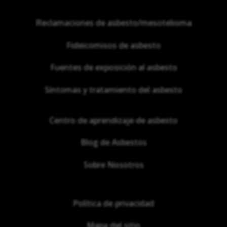
Reclamaciones de asbesto/mesotelioma
Fideicomisos de asbesto
Fuentes de exposición al asbesto
Síntomas y tratamiento del asbesto
Centro de aprendizaje de asbesto
Blog de Asbestos
Sobre Nosotros
Política de privacidad
Mapa del sitio