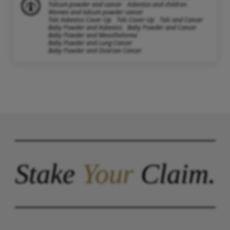
Talcum powder and cancer
Asbestos and children
Women and talcum powder cancer
Talc Asbestos Cover-Up
Talc Cover-Up
Talc and Cancer
Baby Powder and Asbestos
Baby Powder and Cancer
Baby Powder and Mesothelioma
Baby Powder and Lung Cancer
Baby Powder and Ovarian Cancer
Stake
Your
Claim.