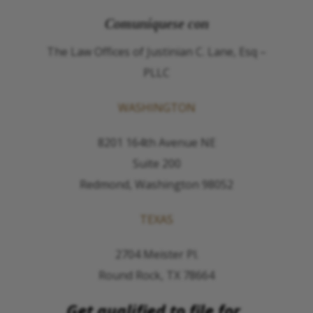
Comuníquese con
The Law Offices of Justinian C. Lane, Esq –
PLLC
WASHINGTON
8201 164th Avenue NE
Suite 200
Redmond, Washington 98052
TEXAS
2704 Meister Pl.
Round Rock, TX 78664
Get qualified to file for