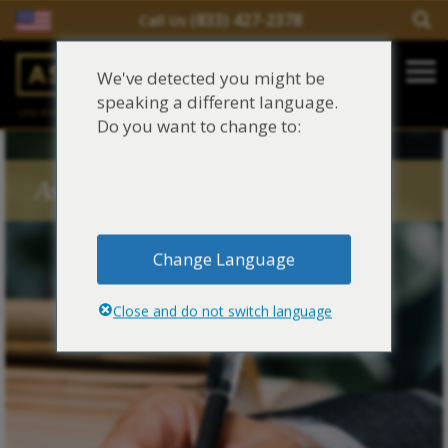
(833) 427-2378
Call Us
Salir del contenido
We've detected you might be
Main Navigation
speaking a different language.
una división de
Justinian C. Lane, Esq. – PLLC
Reclamaciones de asbesto/mesotelioma
Do you want to change to:
Fideicomisos de asbesto
Asbestos Blog Tags
Fuentes de exposición al asbesto
Change Language
Síntomas y tratamiento del asbesto
Close and do not switch language
Centro de aprendizaje de asbesto
Blog de Asbestos
Sobre Nosotros