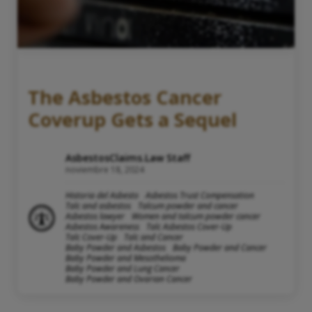
The Asbestos Cancer
Coverup Gets a Sequel
AsbestosClaims.Law Staff
noviembre 18, 2024
Historia del Asbesto
Asbestos Trust Compensation
Talc and asbestos
Talcum powder and cancer
Asbestos lawyer
Women and talcum powder cancer
Asbestos Awareness
Talc Asbestos Cover-Up
Talc Cover-Up
Talc and Cancer
Baby Powder and Asbestos
Baby Powder and Cancer
Baby Powder and Mesothelioma
Baby Powder and Lung Cancer
Baby Powder and Ovarian Cancer