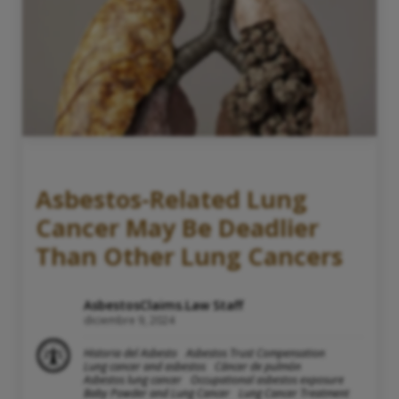
Asbestos-Related Lung
Cancer May Be Deadlier
Than Other Lung Cancers
AsbestosClaims.Law Staff
diciembre 9, 2024
Historia del Asbesto
Asbestos Trust Compensation
Lung cancer and asbestos
Cáncer de pulmón
Asbestos lung cancer
Occupational asbestos exposure
Baby Powder and Lung Cancer
Lung Cancer Treatment