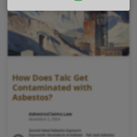
How Does Talc Get
Contaminated with
Asbestos?
AsbestosClaims.Law
diciembre 2, 2024
Second Hand Asbestos Exposure
Exposición Secundaria al Asbesto
Talc and asbestos