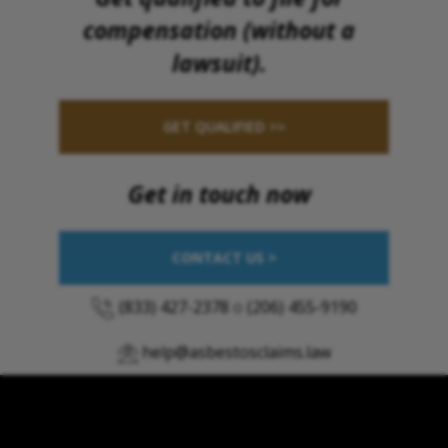
compensation (without a
lawsuit).
GET QUALIFIED >>
Get in touch now
CONTACT US >
(833) 427-2378
o
(206) 455-9190
help@asbestosclaims.law