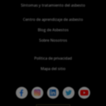
Síntomas y tratamiento del asbesto
Centro de aprendizaje de asbesto
Blog de Asbestos
Sobre Nosotros
Política de privacidad
Mapa del sitio