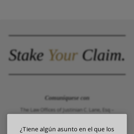
Stake
Your
Claim.
Comuníquese con
The Law Offices of Justinian C. Lane, Esq –
PLLC
¿Tiene algún asunto en el que los
WASHINGTON