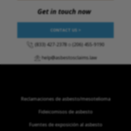
Get in touch now
CONTACT US >
(833) 427-2378
o
(206) 455-9190
help@asbestosclaims.law
Reclamaciones de asbesto/mesotelioma
Fideicomisos de asbesto
Fuentes de exposición al asbesto