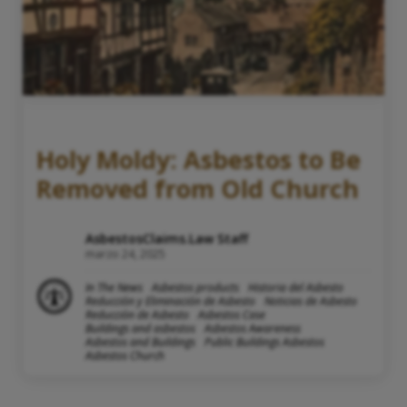
Holy Moldy: Asbestos to Be
Removed from Old Church
AsbestosClaims.Law Staff
marzo 24, 2025
In The News
Asbestos products
Historia del Asbesto
Reducción y Eliminación de Asbesto
Noticias de Asbesto
Reducción de Asbesto
Asbestos Case
Buildings and asbestos
Asbestos Awareness
Asbestos and Buildings
Public Buildings Asbestos
Asbestos Church