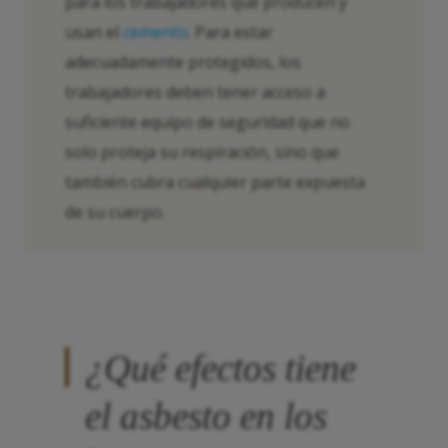
para los trabajadores que producen y
usan el
cemento
. Para estar
adecuadamente protegidos, los
trabajadores deben tener acceso a
suficiente equipo de seguridad que no
solo proteja su respiración, sino que
también cubra cualquier parte expuesta
de su cuerpo.
¿Qué efectos tiene
el asbesto en los