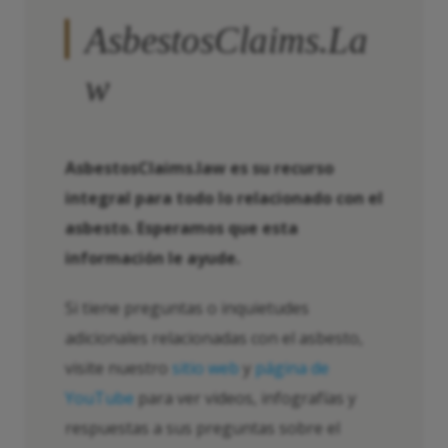
AsbestosClaims.La
w
AsbestosClaims.law es su recurso
integral para todo lo relacionado con el
asbesto. Esperamos que esta
información le ayude.
Si tiene preguntas o inquietudes
adicionales relacionadas con el asbesto,
visite nuestro
sitio web
y
página de
YouTube
para ver videos, infografías y
respuestas a sus preguntas sobre el