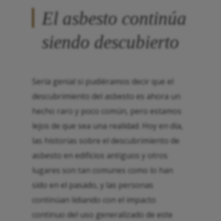
El asbesto continúa
siendo descubierto
Sería genial si pudiéramos decir que el
descubrimiento del asbesto es ahora un
hecho raro y poco común, pero estamos
lejos de que sea una realidad. Hoy en día,
las historias sobre el descubrimiento de
asbesto en edificios antiguos y otros
lugares son tan comunes como lo han
sido en el pasado, y las personas
continúan lidiando con el impacto
continuo del uso generalizado de este