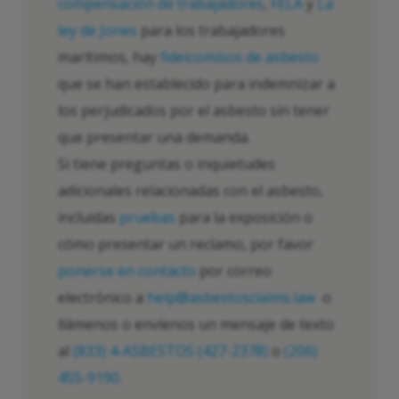
compensación de trabajadores
,
FELA
y
La
ley de Jones
para los trabajadores
marítimos, hay
fideicomisos de asbesto
que se han establecido para indemnizar a
los perjudicados por el asbesto sin tener
que presentar una demanda.
Si tiene preguntas o inquietudes
adicionales relacionadas con el asbesto,
incluidas
pruebas
para la exposición o
cómo presentar un reclamo, por favor
ponerse en contacto
por correo
electrónico a
help@asbestosclaims.law
o
llámenos o envíenos un mensaje de texto
al
(833) 4-ASBESTOS (427-2378)
o
(206)
455-9190
.