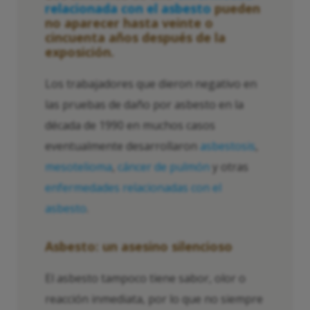
relacionada con el asbesto
pueden
no aparecer hasta veinte o
cincuenta años después de la
exposición.
Los trabajadores que dieron negativo en
las pruebas de daño por asbesto en la
década de 1990 en muchos casos
eventualmente desarrollaron
asbestosis
,
mesotelioma
,
cáncer de pulmón
y otras
enfermedades relacionadas con el
asbesto
.
Asbesto: un asesino silencioso
El asbesto tampoco tiene sabor, olor o
reacción inmediata, por lo que no siempre