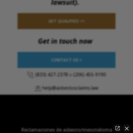
lawsuit).
GET QUALIFIED >>
Get in touch now
CONTACT US >
(833) 427-2378
o
(206) 455-9190
help@asbestosclaims.law
Reclamaciones de asbesto/mesotelioma