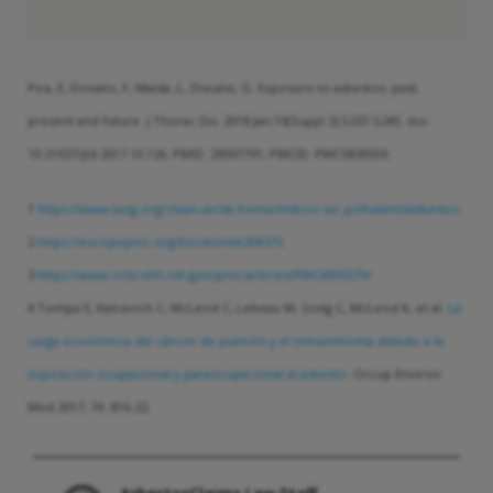
Pira, E, Donato, F, Maida ,L, Discalzi, G. Exposure to asbestos: past,
present and future. J Thorac Dis. 2018 Jan;10(Suppl 2):S237-S245. doi:
10.21037/jtd.2017.10.126. PMID: 29507791; PMCID: PMC5830559.
1
https://www.lung.org/clean-air/at-home/indoor-air-pollutants/asbestos
2
https://europepmc.org/books/nbk304375
3
https://www.ncbi.nlm.nih.gov/pmc/articles/PMC6955579/
4 Tompa E, Kalcevich C, McLeod C, Lebeau M, Song C, McLeod K, et al.
La
carga económica del cáncer de pulmón y el mesotelioma debido a la
exposición ocupacional y paraocupacional al asbesto.
Occup Environ
Med 2017; 74: 816-22.