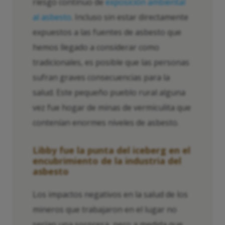
riesgo continuo de
exposición ambiental
al asbesto
. Incluso sin estar directamente
expuestos a las fuentes de asbesto que
hemos llegado a considerar como
tradicionales, es posible que las personas
sufran graves consecuencias para la
salud. Este pequeño pueblo rural alguna
vez fue hogar de minas de vermiculita que
contenían enormes niveles de asbesto.
Libby fue la punta del iceberg en el
encubrimiento de la industria del
asbesto
Los impactos negativos en la salud de los
mineros que trabajaron en el lugar no
serían una sorpresa, pero a medida que