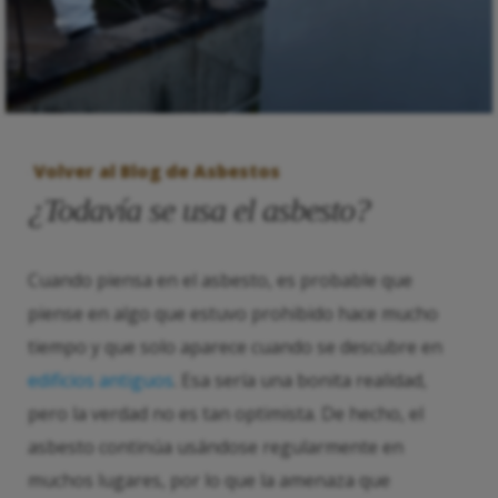
Volver al Blog de Asbestos
¿Todavía se usa el asbesto?
Cuando piensa en el asbesto, es probable que
piense en algo que estuvo prohibido hace mucho
tiempo y que solo aparece cuando se descubre en
edificios antiguos
. Esa sería una bonita realidad,
pero la verdad no es tan optimista. De hecho, el
asbesto continúa usándose regularmente en
muchos lugares, por lo que la amenaza que