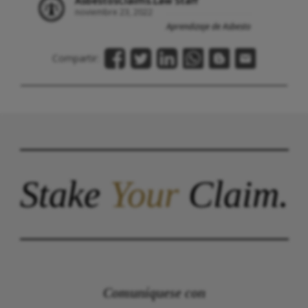
AsbestosClaims.Law Staff
noviembre 23, 2022
Aprendizaje de Asbesto
Compartir:
Stake
Your
Claim.
Comuníquese con