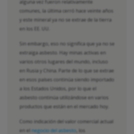
alguna vez fueron relativamente
comunes, la última cerró hace veinte años
y este mineral ya no se extrae de la tierra
en los EE. UU.
Sin embargo, eso no significa que ya no se
extraiga asbesto. Hay minas activas en
varios otros lugares del mundo, incluso
en Rusia y China. Parte de lo que se extrae
en esos países continúa siendo importado
a los Estados Unidos, por lo que el
asbesto continúa utilizándose en varios
productos que están en el mercado hoy.
Como indicación del valor comercial actual
en el
negocio del asbesto
, los