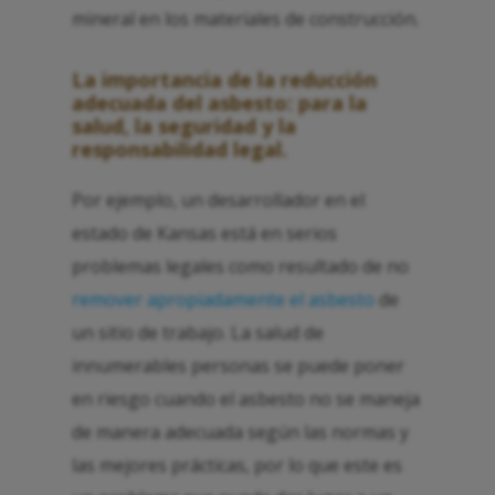
mineral en los materiales de construcción.
La importancia de la reducción
adecuada del asbesto: para la
salud, la seguridad y la
responsabilidad legal.
Por ejemplo, un desarrollador en el
estado de Kansas está en serios
problemas legales como resultado de no
remover apropiadamente el asbesto
de
un sitio de trabajo. La salud de
innumerables personas se puede poner
en riesgo cuando el asbesto no se maneja
de manera adecuada según las normas y
las mejores prácticas, por lo que este es