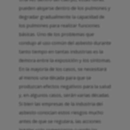
pueden alojarse dentro de los pulmones y
degradar gradualmente la capacidad de
los pulmones para realizar funciones
básicas. Uno de los problemas que
condujo al uso común del asbesto durante
tanto tiempo en tantas industrias es la
demora entre la exposición y los síntomas.
En la mayoría de los casos, se necesitará
al menos una década para que se
produzcan efectos negativos para la salud
y, en algunos casos, serán varias décadas.
Si bien las empresas de la industria del
asbesto conocían estos riesgos mucho
antes de que se regulara, las acciones