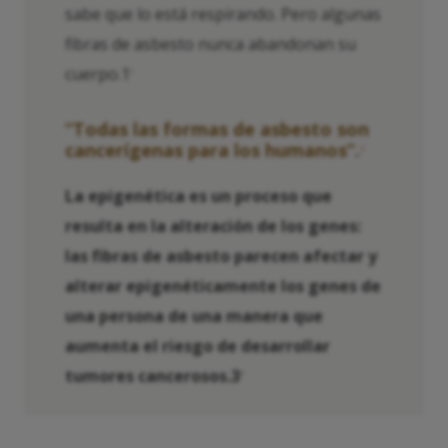
sabe que lo está respirando. Pero algunas
fibras de asbesto nunca abandonan su
cuerpo.1
1
“Todas las formas de asbesto son
cancerígenas para los humanos”.
2
La epigenética es un proceso que
resulta en la alteración de los genes:
las fibras de asbesto parecen afectar y
alterar epigenéticamente los genes de
una persona de una manera que
aumenta el riesgo de desarrollar
tumores cancerosos.3
3