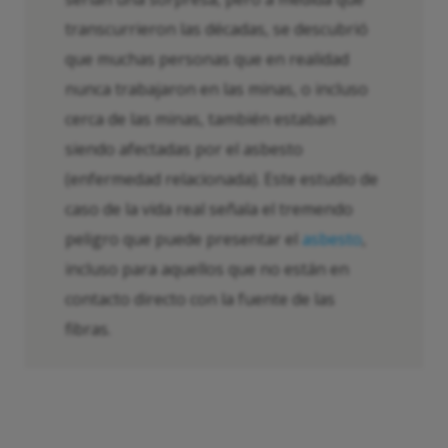
transcurrieron las décadas, se descubrió
que muchas personas que en realidad
nunca trabajaron en las minas, o incluso
cerca de las minas, también estaban
siendo afectadas por el asbesto
(enfermedad relacionada). Este estudio de
caso de la vida real señala el tremendo
peligro que puede presentar el
asbesto
,
incluso para aquellos que no están en
contacto directo con la fuente de las
fibras.