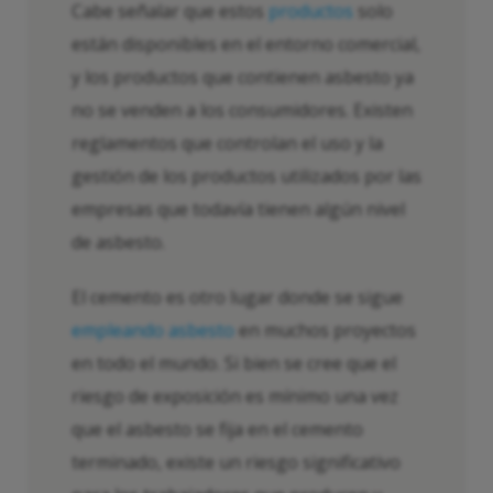
Cabe señalar que estos
productos
solo
están disponibles en el entorno comercial,
y los productos que contienen asbesto ya
no se venden a los consumidores. Existen
reglamentos que controlan el uso y la
gestión de los productos utilizados por las
empresas que todavía tienen algún nivel
de asbesto.
El cemento es otro lugar donde se sigue
empleando asbesto
en muchos proyectos
en todo el mundo. Si bien se cree que el
riesgo de exposición es mínimo una vez
que el asbesto se fija en el cemento
terminado, existe un riesgo significativo