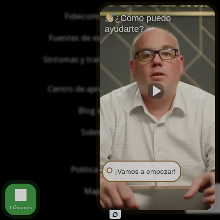
Fideicomisos de asbesto
¿Cómo puedo
ayudarte?
Fuentes de exposición al asbesto
Síntomas y tratamiento del asbesto
Centro de aprendizaje de asbesto
Blog de Asbestos
Sobre Nosotros
Política de privacidad
¡Vamos a empezar!
Mapa del sitio
Llámanos