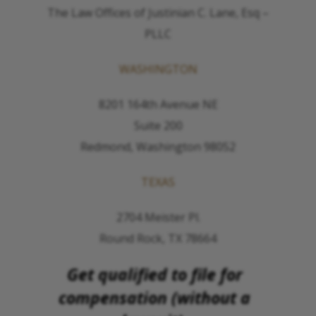
The Law Offices of Justinian C. Lane, Esq –
PLLC
WASHINGTON
8201 164th Avenue NE
Suite 200
Redmond, Washington 98052
TEXAS
2704 Meister Pl.
Round Rock, TX 78664
Get qualified to file for
compensation (without a