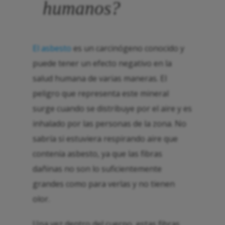
humanos?
El asbesto
es un carcinógeno conocido y
puede tener un efecto negativo en la
salud humana de varias maneras. El
peligro que representa este mineral
surge cuando se distribuye por el aire y es
inhalado por las personas de la zona. No
sabría si estuviera respirando aire que
contenía asbesto, ya que las fibras
dañinas no son lo suficientemente
grandes como para verlas y no tienen
olor.
Una vez dentro del cuerpo, estas fibras