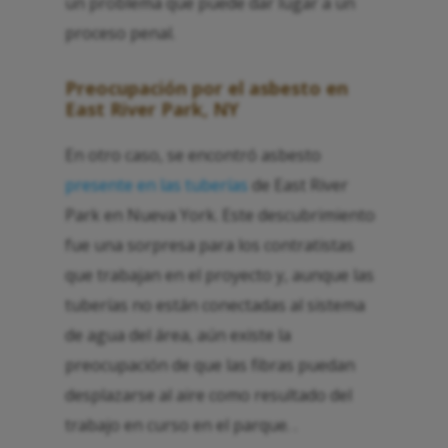
un problema que puede dar lugar a un
proceso penal.
Preocupación por el asbesto en
East River Park, NY
En otro caso, se encontró asbesto
presente en las tuberías
de East River
Park en Nueva York. Este descubrimiento
fue una sorpresa para los contratistas
que trabajan en el proyecto y, aunque las
tuberías no están conectadas al sistema
de agua del área, aún existe la
preocupación de que las fibras puedan
desplazarse al aire como resultado del
trabajo en curso en el parque. .