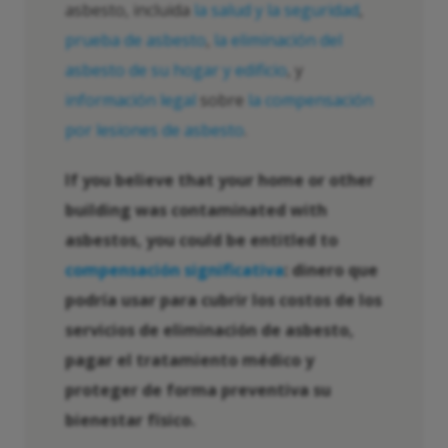
asbesto, incluida
la salud y la seguridad
,
prueba de asbesto
,
la eliminación del
asbesto de su hogar y edificio
, y
información legal
sobre
la compensación
por lesiones de asbesto
.
If you believe that your home or other
building was contaminated with
asbestos, you could be entitled to
compensación significativa
: dinero que
podría usar para cubrir los costos de los
servicios de eliminación de asbesto,
pagar el tratamiento médico y
proteger de forma preventiva su
bienestar físico.