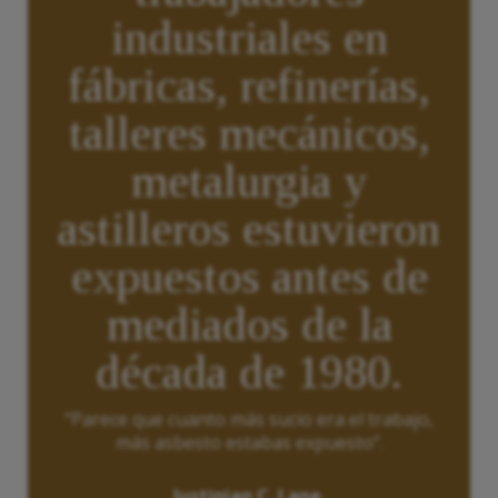
industriales en
fábricas, refinerías,
talleres mecánicos,
metalurgia y
astilleros estuvieron
expuestos antes de
mediados de la
década de 1980.
“Parece que cuanto más sucio era el trabajo,
más asbesto estabas expuesto”.
Justinian C. Lane.