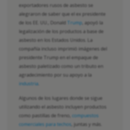
exportadores rusos de asbesto se
alegraron de saber que el ex presidente
de los EE. UU., Donald
Trump
, apoyó la
legalización de los productos a base de
asbesto en los Estados Unidos. La
compañía incluso imprimió imágenes del
presidente Trump en el empaque de
asbesto paletizado como un tributo en
agradecimiento por su apoyo a la
industria
.
Algunos de los lugares donde se sigue
utilizando el asbesto incluyen productos
como pastillas de freno,
compuestos
comerciales para techos
, juntas y más.