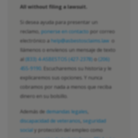
All without filing a lawsuit
.
Si desea ayuda para presentar un
reclamo,
ponerse en contacto
por correo
electrónico a
help@asbestosclaims.law
o
llámenos o envíenos un mensaje de texto
al
(833) 4-ASBESTOS (427-2378)
o
(206)
455-9190
. Escucharemos su historia y le
explicaremos sus opciones. Y nunca
cobramos por nada a menos que reciba
dinero en su bolsillo.
Además de
demandas legales
,
discapacidad de veteranos
,
seguridad
social
y protección del empleo como