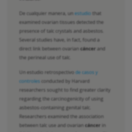
De cualquier manera, un
estudio
that
examined ovarian tissues detected the
presence of talc crystals and asbestos.
Several studies have, in fact, found a
direct link between ovarian
cáncer
and
the perineal use of talc.
Un estudio retrospectivo
de casos y
controles
conducted by Harvard
researchers sought to find greater clarity
regarding the carcinogenicity of using
asbestos-containing genital talc.
Researchers examined the association
between talc use and ovarian
cáncer
in