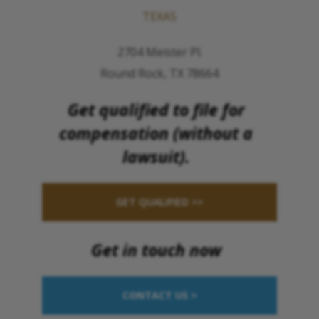
TEXAS
2704 Meister Pl.
Round Rock, TX 78664
Get qualified to file for
compensation (without a
lawsuit).
GET QUALIFIED >>
Get in touch now
CONTACT US >