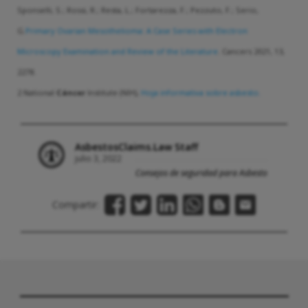
Sponselli, S.; Rossi, R.; Resta, L.; Fortarezza, F.; Pezzuto, F.; Serio,
G.
Primary Ovarian Mesothelioma: A Case Series with Electron
Microscopy Examination and Review of the Literature
. Cancers 2021, 13,
2278.
2 National
Cáncer
Institute (NIH),
Hoja informativa sobre asbesto.
AsbestosClaims.Law Staff
julio 3, 2022
Consejos de seguridad para Asbesto
Compartir: