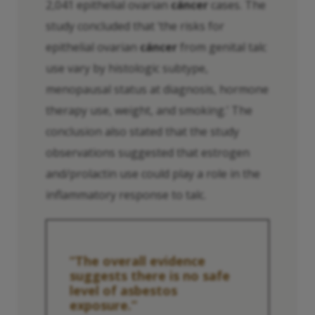
2,041 epithelial ovarian
cáncer
cases. The
study concluded that ‘the risks for
epithelial ovarian
cáncer
from genital talc
use vary by histologic subtype,
menopausal status at diagnosis, hormone
therapy use, weight, and smoking.’ The
conclusion also stated that the study
observations suggested that estrogen
and/prolactin use could play a role in the
inflammatory response to talc.
“The overall evidence
suggests there is no safe
level of asbestos
exposure.”