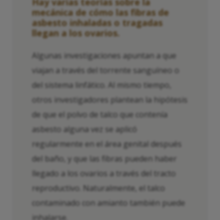
Hay varias teorías sobre la
mecánica de cómo las fibras de
asbesto inhaladas o tragadas
llegan a los ovarios.
Algunas investigaciones apuntan a que
viajan a través del torrente sanguíneo o
del sistema linfático. Al mismo tiempo,
otros investigadores plantean la hipótesis
de que el polvo de talco que contenía
asbesto alguna vez se aplicó
regularmente en el área genital después
del baño, y que las fibras pueden haber
llegado a los ovarios a través del tracto
reproductivo. Naturalmente, el talco
contaminado con amianto también puede
inhalarse.