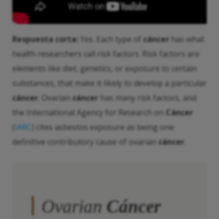
Respuesta corta:
Yes. Each type of
cáncer
has what
health researchers call risk factors. Risk factors are
elements like diet, genetics, or exposure to certain
substances, that make it likely to develop a particular
cáncer
. Ovarian
cáncer
has many risk factors, and
the International Agency for Research on
Cáncer
(
IARC
) cites asbestos exposure as being one
definitive contributory cause of ovarian
cáncer
.
Ovarian
Cáncer