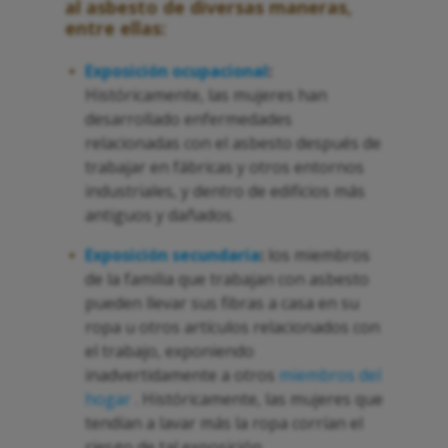
al asbesto de diversas maneras,
entre ellas:
Exposición ocupacional
:
Históricamente, las mujeres han
desarrollado enfermedades
relacionadas con el asbesto después de
trabajar en fábricas y otros entornos
industriales, y dentro de edificios más
antiguos y dañados.
Exposición secundaria
:
los miembros
de la familia que trabajan con asbesto
pueden llevar sus fibras a casa en su
ropa u otros artículos relacionados con
el trabajo, exponiendo
inadvertidamente a otros
miembros del
hogar
. Históricamente, las mujeres que
tendían a lavar más la ropa corrían el
riesgo de tal exposición