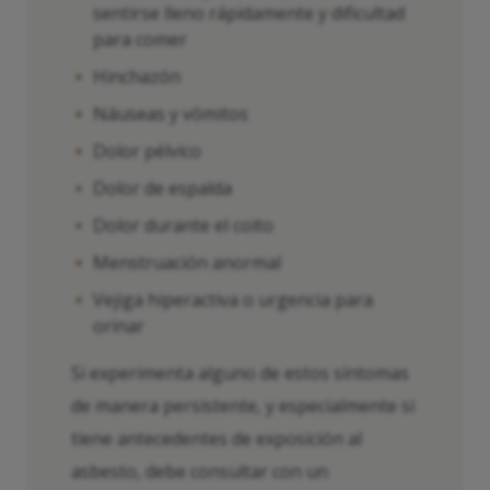
sentirse lleno rápidamente y dificultad
para comer
Hinchazón
Náuseas y vómitos
Dolor pélvico
Dolor de espalda
Dolor durante el coito
Menstruación anormal
Vejiga hiperactiva o urgencia para
orinar
Si experimenta alguno de estos síntomas
de manera persistente, y especialmente si
tiene antecedentes de exposición al
asbesto, debe consultar con un