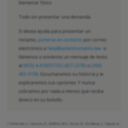
bienestar físico.
Todo sin presentar una demanda.
Si desea ayuda para presentar un
reclamo,
ponerse en contacto
por correo
electrónico a
help@asbestosclaims.law
o
llámenos o envíenos un mensaje de texto
al
(833) 4-ASBESTOS (427-2378)
o
(206)
455-9190
. Escucharemos su historia y le
explicaremos sus opciones. Y nunca
cobramos por nada a menos que reciba
dinero en su bolsillo.
1 Vimercati, L.; Cavone, D.; Delfino, M.C.; Bruni, B.; De Maria, L.; Caputi, A.;