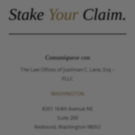
Stake
Your
Claim.
Comuníquese con
The Law Offices of Justinian C. Lane, Esq –
PLLC
WASHINGTON
8201 164th Avenue NE
Suite 200
Redmond, Washington 98052