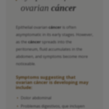
ovarian
cáncer
Epithelial ovarian
cáncer
is often
asymptomatic in its early stages. However,
as the
cáncer
spreads into the
peritoneum, fluid accumulates in the
abdomen, and symptoms become more
noticeable.
Symptoms suggesting that
ovarian
cáncer
is developing may
include:
Dolor abdominal
Problemas digestivos, que incluyen