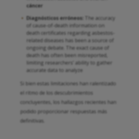
cáncer
Diagnósticos erróneos:
The accuracy
of cause-of-death information on
death certificates regarding asbestos-
related diseases has been a source of
ongoing debate. The exact cause of
death has often been misreported,
limiting researchers’ ability to gather
accurate data to analyze
Si bien estas limitaciones han ralentizado
el ritmo de los descubrimientos
concluyentes, los hallazgos recientes han
podido proporcionar respuestas más
definitivas.