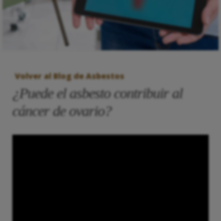
Volver al Blog de Asbestos
¿Puede el asbesto contribuir al
cáncer de ovario?