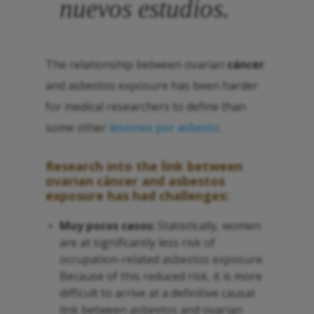
nuevos estudios.
The relationship between ovarian
cáncer
and asbestos exposure has been harder
for medical researchers to define than
some other
lesiones por asbesto
.
Research into the link between
ovarian
cáncer
and asbestos
exposure has had challenges:
Muy pocos casos:
Statistically, women
are at significantly less risk of
occupation-related asbestos exposure.
Because of this reduced risk, it is more
difficult to arrive at a definitive causal
link between asbestos and ovarian