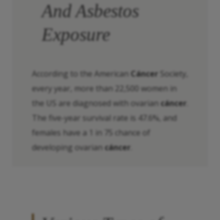
And Asbestos
Exposure
According to the American
Cáncer
Society,
every year, more than 22,500 women in
the US are diagnosed with ovarian
cáncer
.
The five-year survival rate is 47.6%, and
females have a 1 in 75 chance of
developing ovarian
cáncer
.