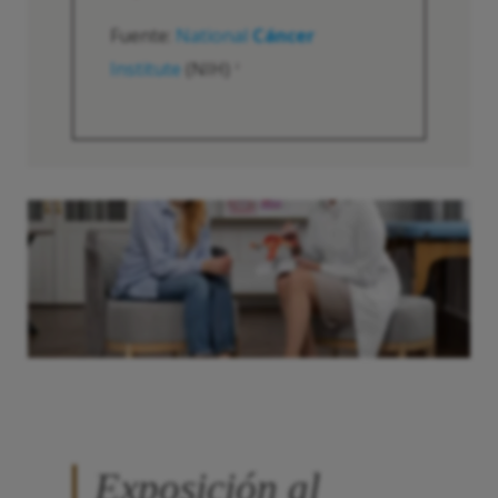
Fuente:
National
Cáncer
Institute
(NIH)
2
Exposición al