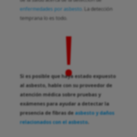
enfermedades por asbesto
. La detección
temprana lo es todo.
!
Si es posible que haya estado expuesto
al asbesto, hable con su proveedor de
atención médica sobre pruebas y
exámenes para ayudar a detectar la
presencia de fibras de
asbesto y daños
relacionados con el asbesto
.