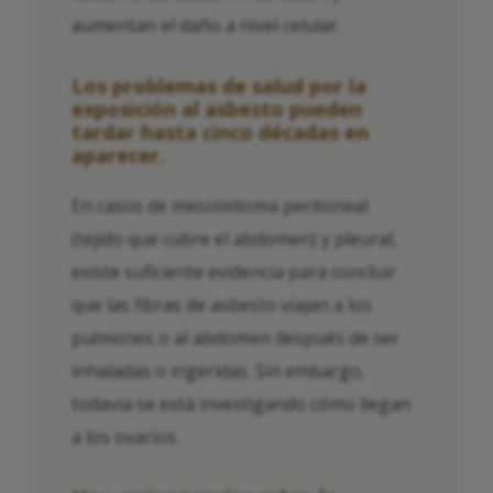
aumentan el daño a nivel celular.
Los problemas de salud por la
exposición al asbesto pueden
tardar hasta cinco décadas en
aparecer.
En casos de mesotelioma peritoneal
(tejido que cubre el abdomen) y pleural,
existe suficiente evidencia para concluir
que las fibras de asbesto viajan a los
pulmones o al abdomen después de ser
inhaladas o ingeridas. Sin embargo,
todavía se está investigando cómo llegan
a los ovarios.