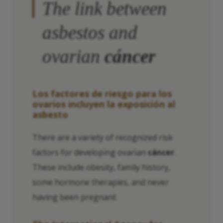
The link between
asbestos and
ovarian
cáncer
Los factores de riesgo para los
ovarios incluyen la exposición al
asbesto
There are a variety of recognized risk
factors for developing ovarian
cáncer
.
These include obesity, family history,
some hormone therapies, and never
having been pregnant.