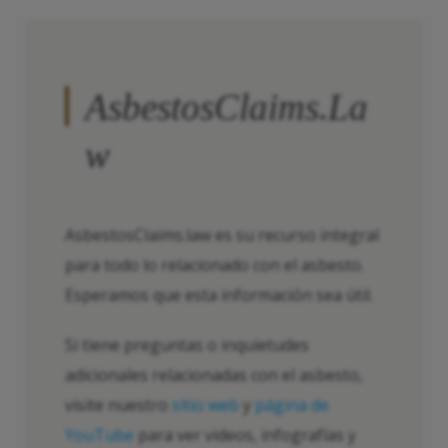
AsbestosClaims.La
w
AsbestosClaims.law es su recurso integral
para todo lo relacionado con el asbesto.
Esperamos que esta información sea útil.
Si tiene preguntas o inquietudes
adicionales relacionadas con el asbesto,
visite nuestro
sitio web
y
página de
YouTube
para ver videos, infografías y