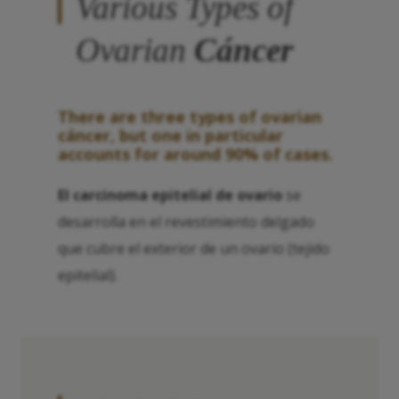
Various Types of
Ovarian
Cáncer
There are three types of ovarian
cáncer
, but one in particular
accounts for around 90% of cases.
El carcinoma epitelial de ovario
se
desarrolla en el revestimiento delgado
que cubre el exterior de un ovario (tejido
epitelial).