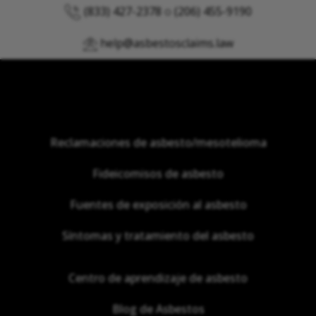
(833) 427-2378
o
(206) 455-9190
help@asbestosclaims.law
Reclamaciones de asbesto/mesotelioma
Fideicomisos de asbesto
Fuentes de exposición al asbesto
Síntomas y tratamiento del asbesto
Centro de aprendizaje de asbesto
Blog de Asbestos