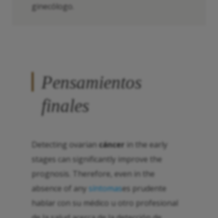
ginecólogo.
Pensamientos
finales
Detecting ovarian
cáncer
in the early
stages can significantly improve the
prognosis. Therefore, even in the
absence of any
síntomas
es prudente
hablar con su médico u otro profesional
de la salud acerca de la detección de