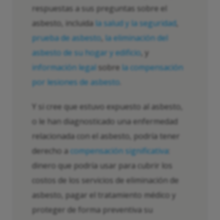
respuestas a sus preguntas sobre el
asbesto, incluida
la salud y la seguridad
,
prueba de asbesto
,
la eliminación del
asbesto de su hogar y edificio
, y
información legal
sobre
la compensación
por lesiones de asbesto
.
Y si cree que estuvo expuesto al asbesto,
o le han diagnosticado una enfermedad
relacionada con el asbesto, podría tener
derecho a
compensación significativa
:
dinero que podría usar para cubrir los
costos de los servicios de eliminación de
asbesto, pagar el tratamiento médico y
proteger de forma preventiva su