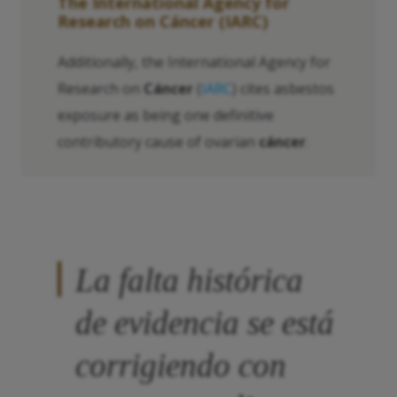
The International Agency for
Research on
Cáncer
(IARC)
Additionally, the International Agency for
Research on
Cáncer
(
IARC
) cites asbestos
exposure as being one definitive
contributory cause of ovarian
cáncer
.
La falta histórica
de evidencia se está
corrigiendo con