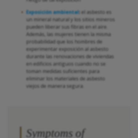
Exposición ambiental
:
el asbesto es
un mineral natural y los sitios mineros
pueden liberar sus fibras en el aire.
Además, las mujeres tienen la misma
probabilidad que los hombres de
experimentar exposición al asbesto
durante las renovaciones de viviendas
en edificios antiguos cuando no se
toman medidas suficientes para
eliminar los materiales de asbesto
viejos de manera segura.
Symptoms of