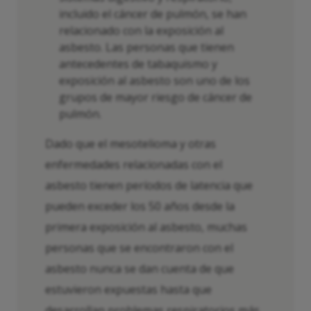
incluido el cáncer de pulmón, se han
relacionado con la exposición al
asbesto. Las personas que tienen
antecedentes de tabaquismo y
exposición al asbesto son uno de los
grupos de mayor riesgo de cáncer de
pulmón.
Dado que el mesotelioma y otras
enfermedades relacionadas con el
asbesto tienen períodos de latencia que
pueden exceder los 50 años desde la
primera exposición al asbesto, muchas
personas que se encontraron con el
asbesto nunca se dan cuenta de que
estuvieron expuestas hasta que
desarrollan problemas respiratorios más