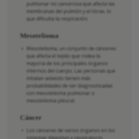
pulmonar no cancerosa que afecta las
membranas del pulmón y el tórax, lo
que dificulta la respiración.
Mesotelioma
Mesotelioma, un conjunto de cánceres
que afecta el tejido que rodea la
mayoría de los principales órganos
internos del cuerpo. Las personas que
inhalan asbesto tienen más
probabilidades de ser diagnosticadas
con mesotelioma pulmonar o
mesotelioma pleural.
Cáncer
Los cánceres de varios órganos en los
sistemas digestivo y respiratorio,