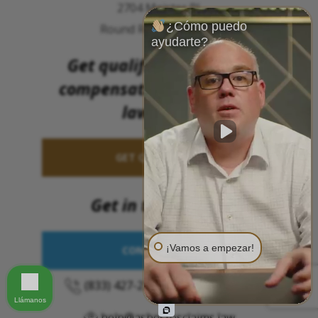
2704 Meister Pl.
¿Cómo puedo
Round Rock, TX 78664
ayudarte?
Get qualified to file for
compensation (without a
lawsuit).
GET QUALIFIED >>
Get in touch now
¡Vamos a empezar!
CONTACT US >
(833) 427-2378
o
(206) 455-9190
Llámanos
help@asbestosclaims.law