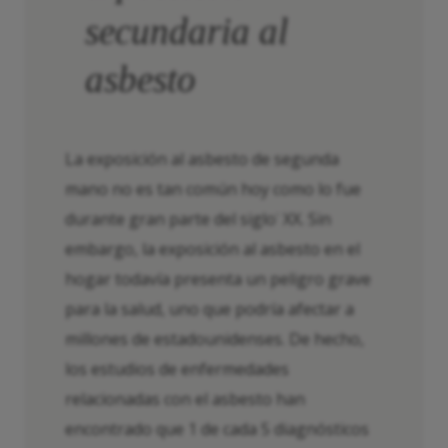
secundaria al
asbesto
La exposición al asbesto de segunda
mano no es tan común hoy como lo fue
durante gran parte del siglo
XX. Sin
°
embargo, la exposición al asbesto en el
hogar todavía presenta un peligro grave
para la salud, uno que podría afectar a
millones de estadounidenses. De hecho,
los estudios de enfermedades
relacionadas con el asbesto han
encontrado que 1 de cada 5 diagnósticos