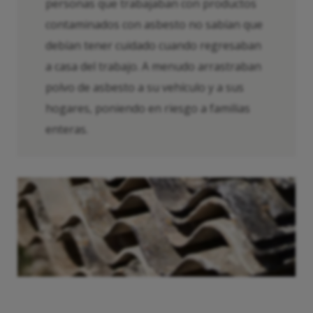
personas que trabajaban con productos
contaminados con asbesto no sabían que
debían tener cuidado cuando regresaban
a casa del trabajo. A menudo arrastraban
polvo de asbesto a su vehículo y a sus
hogares, poniendo en riesgo a familias
enteras.