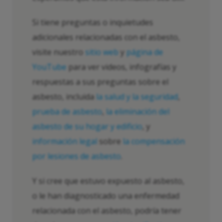
Si tiene preguntas o inquietudes
adicionales relacionadas con el asbesto,
visite nuestro
sitio web
y
página de
YouTube
para ver videos, infografías y
respuestas a sus preguntas sobre el
asbesto, incluida
la salud y la seguridad
,
prueba de asbesto
,
la eliminación del
asbesto de su hogar y edificio
, y
información legal
sobre
la compensación
por lesiones de asbesto
.
Y si cree que estuvo expuesto al asbesto,
o le han diagnosticado una enfermedad
relacionada con el asbesto, podría tener