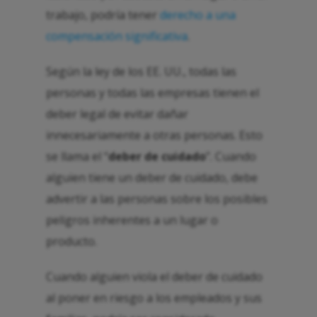
trabajo, podría tener
derecho a una
compensación significativa
.
Según la ley de los EE. UU., todas las
personas y todas las empresas tienen el
deber legal de evitar dañar
innecesariamente a otras personas. Esto
se llama el “
deber de cuidado
”. Cuando
alguien tiene un deber de cuidado, debe
advertir a las personas sobre los posibles
peligros inherentes a un lugar o
producto.
Cuando alguien viola el deber de cuidado
al poner en riesgo a los empleados y sus