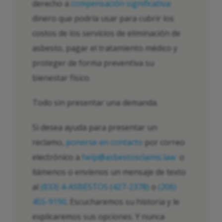
derecho a
compensación significativa
:
dinero que podría usar para cubrir los
costos de los servicios de eliminación de
asbesto, pagar el tratamiento médico y
proteger de forma preventiva su
bienestar físico.
Todo sin presentar una demanda.
Si desea ayuda para presentar un
reclamo,
ponerse en contacto
por correo
electrónico a
help@asbestosclaims.law
o
llámenos o envíenos un mensaje de texto
al
(833) 4-ASBESTOS (427-2378)
o
(206)
455-9190
. Escucharemos su historia y le
explicaremos sus opciones. Y nunca