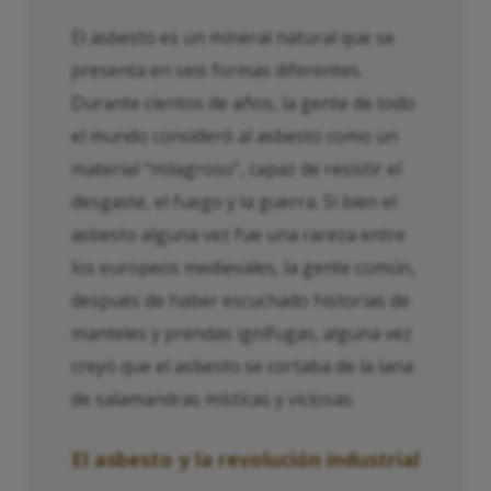
El asbesto es un mineral natural que se
presenta en seis formas diferentes.
Durante cientos de años, la gente de todo
el mundo consideró al asbesto como un
material “milagroso”, capaz de resistir el
desgaste, el fuego y la guerra. Si bien el
asbesto alguna vez fue una rareza entre
los europeos medievales, la gente común,
después de haber escuchado historias de
manteles y prendas ignífugas, alguna vez
creyó que el asbesto se cortaba de la lana
de salamandras místicas y viciosas.
El asbesto y la revolución industrial