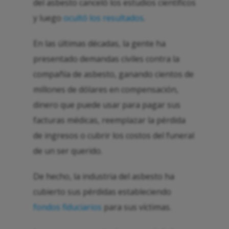
del asbesto canceló los estudios científicos
y luego
ocultó los resultados
.
En las últimas décadas, la gente ha
presentado demandas civiles contra la
compañía de asbesto, ganando cientos de
millones de dólares en compensación,
dinero que puede usar para pagar sus
facturas médicas, reemplazar la pérdida
de ingresos o cubrir los costos del funeral
de un ser querido.
De hecho, la industria del asbesto ha
cubierto sus pérdidas estableciendo
fondos fiduciarios
para sus víctimas.