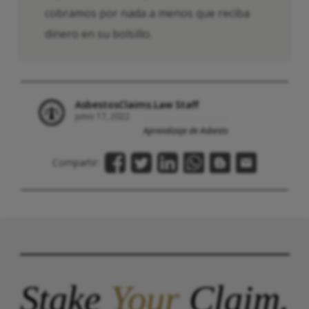
cobramos por nada a menos que reciba
dinero en su bolsillo.
AsbestosClaims.Law Staff
junio 17, 2022
Aprendizaje de Asbesto
Compartir:
Stake
Your
Claim.