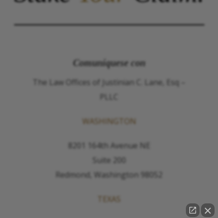
Comuníquese con
The Law Offices of Justinian C. Lane, Esq –
PLLC
WASHINGTON
8201 164th Avenue NE
Suite 200
Redmond, Washington 98052
TEXAS