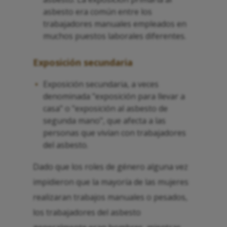
asbesto era común entre los
trabajadores manuales empleados en
muchos puestos laborales diferentes.
Exposición secundaria
Exposición secundaria, a veces
denominada "exposición para llevar a
casa" o "exposición al asbesto de
segunda mano", que afecta a las
personas que vivían con trabajadores
del asbesto.
Dado que los roles de género alguna vez
impidieron que la mayoría de las mujeres
realizaran trabajos manuales o pesados,
los trabajadores del asbesto