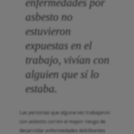
enfermedades por
asbesto no
estuvieron
expuestas en el
trabajo, vivían con
alguien que sí lo
estaba.
Las personas que alguna vez trabajaron
con asbesto corren el mayor riesgo de
desarrollar enfermedades debilitantes