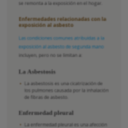
se remonta a la exposición en el hogar.
Enfermedades relacionadas con la
exposición al asbesto
Las condiciones comunes atribuidas a la
exposición al asbesto de segunda mano
incluyen, pero no se limitan a:
La Asbestosis
La asbestosis es una cicatrización de
los pulmones causada por la inhalación
de fibras de asbesto.
Enfermedad pleural
La enfermedad pleural es una afección