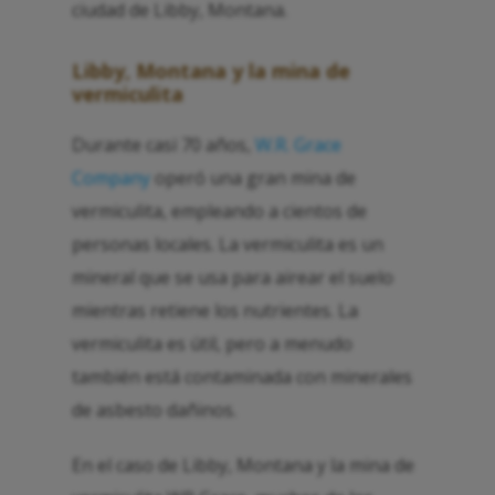
ciudad de Libby, Montana.
Libby, Montana y la mina de
vermiculita
Durante casi 70 años,
W.R. Grace
Company
operó una gran mina de
vermiculita, empleando a cientos de
personas locales. La vermiculita es un
mineral que se usa para airear el suelo
mientras retiene los nutrientes. La
vermiculita es útil, pero a menudo
también está contaminada con minerales
de asbesto dañinos.
En el caso de Libby, Montana y la mina de