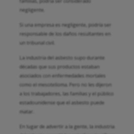
familias, podría ser considerado
negligente.
Si una empresa es negligente, podría ser
responsable de los daños resultantes en
un tribunal civil.
La industria del asbesto supo durante
décadas que sus productos estaban
asociados con enfermedades mortales
como el mesotelioma. Pero no les dijeron
a los trabajadores, las familias y el público
estadounidense que el asbesto puede
matar.
En lugar de advertir a la gente, la industria