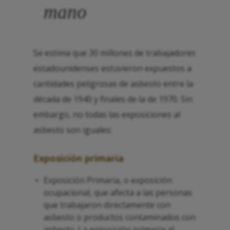
mano
Se estima que 30 millones de trabajadores
estadounidenses estuvieron expuestos a
cantidades peligrosas de asbesto entre la
década de 1940 y finales de la de 1970. Sin
embargo, no todas las exposiciones al
asbesto son iguales:
Exposición primaria
Exposición Primaria, o exposición
ocupacional, que afecta a las personas
que trabajaron directamente con
asbesto o productos contaminados con
asbesto. La exposición primaria al