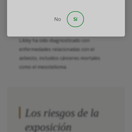
probablemente vivían con mineros o cerca
de ellos.
No
Sí
Hoy, al menos 1 de cada 10 residentes de
Libby ha sido diagnosticado con
enfermedades relacionadas con el
asbesto, incluidos cánceres mortales
como el mesotelioma.
Los riesgos de la
exposición