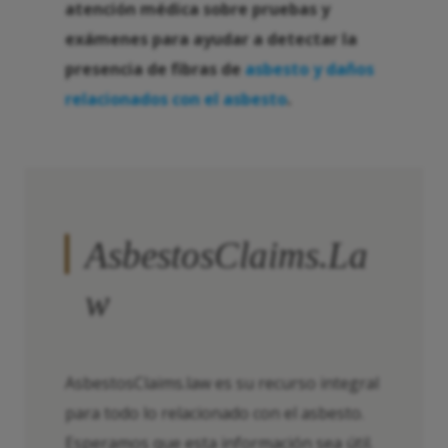
atención médica sobre pruebas y
exámenes para ayudar a detectar la
presencia de fibras de
asbesto y daños
relacionados con el asbesto
.
AsbestosClaims.La
w
AsbestosClaims.law es su recurso integral
para todo lo relacionado con el asbesto.
Esperamos que esta información sea útil.