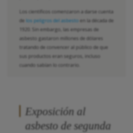
Los científicos comenzaron a darse cuenta
de
los peligros del asbesto
en la década de
1920. Sin embargo, las empresas de
asbesto gastaron millones de dólares
tratando de convencer al público de que
sus productos eran seguros, incluso
cuando sabían lo contrario.
Exposición al
asbesto de segunda