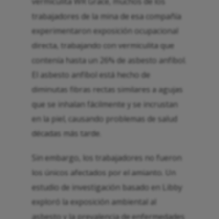
vermiculita WR Grace, muchos de los
trabajadores de la mina de esa compañía
experimentaron exposición ocupacional
directa, trabajando con vermiculita que
contenía hasta un 26% de asbesto anfíbol.
El asbesto anfíbol está hecho de
diminutas fibras rectas similares a agujas
que se inhalan fácilmente y se incrustan
en la piel, causando problemas de salud
décadas más tarde.
Sin embargo, los trabajadores no fueron
los únicos afectados por el amianto. Un
estudio de investigación basado en Libby
exploró la exposición ambiental al
asbesto y la prevalencia de enfermedades