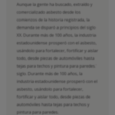
Aunque la gente ha buscado, extraído y
comercializado asbesto desde los
comienzos de la historia registrada, la
demanda se disparó a principios del siglo
XX. Durante más de 100 años, la industria
estadounidense prosperó con el asbesto,
usándolo para fortalecer, fortificar y aislar
todo, desde piezas de automóviles hasta
tejas para techos y pintura para paredes.
°
siglo. Durante más de 100 años, la
industria estadounidense prosperó con el
asbesto, usándolo para fortalecer,
fortificar y aislar todo, desde piezas de
automóviles hasta tejas para techos y
pintura para paredes.