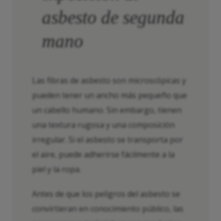
asbesto de segunda
mano
Las fibras de asbesto son microscópicas y
pueden tener un ancho más pequeño que
un cabello humano. Sin embargo, tienen
una textura rugosa y una composición
irregular. Si el asbesto se transporta por
el aire, puede adherirse fácilmente a la
piel y la ropa.
Antes de que los peligros del asbesto se
convirtieran en conocimiento público, las