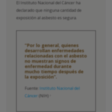
El Instituto Nacional del Cáncer ha
declarado que ninguna cantidad de
exposición al asbesto es segura.
“Por lo general, quienes
desarrollan enfermedades
relacionadas con el asbesto
no muestran signos de
enfermedad durante
mucho tiempo después de
la exposición”.
Fuente:
Instituto Nacional del
Cáncer
(NIH)
2