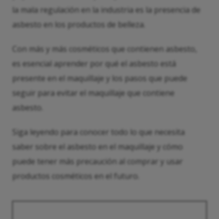
la mala regulación en la industria es la presencia de
asbesto en los productos de belleza.
Con más y más cosméticos que contienen asbesto,
es esencial aprender por qué el asbesto está
presente en el maquillaje y los pasos que puede
seguir para evitar el maquillaje que contiene
asbesto.
Siga leyendo para conocer todo lo que necesita
saber sobre el asbesto en el maquillaje y cómo
puede tener más precaución al comprar y usar
productos cosméticos en el futuro.