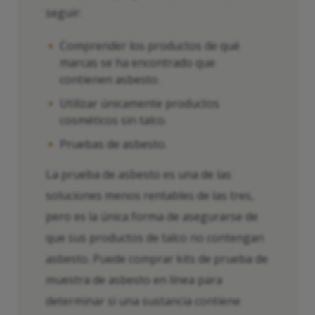
seguir:
Comprender los productos de qué
marcas se ha encontrado que
contienen asbesto.
Utilizar únicamente productos
cosméticos sin talco.
Pruebas de asbesto.
La prueba de asbesto es una de las
soluciones menos rentables de las tres,
pero es la única forma de asegurarse de
que sus productos de talco no contengan
asbesto. Puede comprar kits de prueba de
muestra de asbesto en línea para
determinar si una sustancia contiene