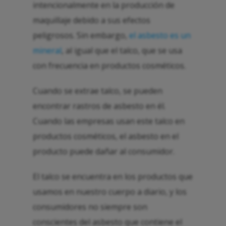
intencionalmente en la producción de
maquillaje debido a sus efectos
peligrosos. Sin embargo,
el asbesto es un
mineral
, al igual que el talco, que se usa
con frecuencia en productos cosméticos.
Cuando se extrae talco, se pueden
encontrar rastros de asbesto en él.
Cuando las empresas usan este talco en
productos cosméticos, el asbesto en el
producto puede dañar al consumidor.
El talco se encuentra en los productos que
usamos en nuestro cuerpo a diario, y los
consumidores no siempre son
conscientes del asbesto que contiene el