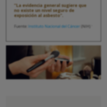
“La evidencia general sugiere que
no existe un nivel seguro de
exposición al asbesto”.
Fuente:
Instituto Nacional del Cáncer
(NIH)
1