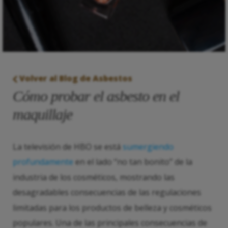
Volver al Blog de Asbestos
Cómo probar el asbesto en el
maquillaje
La televisión de HBO se está
sumergiendo
profundamente
en el lado “no tan bonito” de la
industria de los cosméticos, mostrando las
desagradables consecuencias de las regulaciones
limitadas para los productos de belleza y cosméticos
populares. Una de las principales consecuencias de