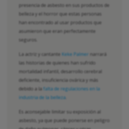
presencia de asbesto en sus productos de
belleza y el horror que estas personas
han encontrado al usar productos que
asumieron que eran perfectamente
seguros.
La actriz y cantante
Keke Palmer
narrará
las historias de quienes han sufrido
mortalidad infantil, desarrollo cerebral
deficiente, insuficiencia ovárica y más
debido a la
falta de regulaciones en la
industria de la belleza
.
Es aconsejable limitar su exposición al
asbesto, ya que puede ponerse en peligro