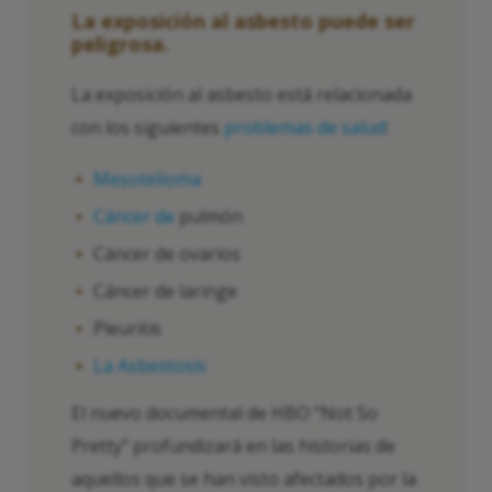
La exposición al asbesto puede ser
peligrosa.
La exposición al asbesto está relacionada
con los siguientes
problemas de salud
:
Mesotelioma
Cáncer de
pulmón
Cáncer de ovarios
Cáncer de laringe
Pleuritis
La Asbestosis
El nuevo documental de HBO "Not So
Pretty" profundizará en las historias de
aquellos que se han visto afectados por la