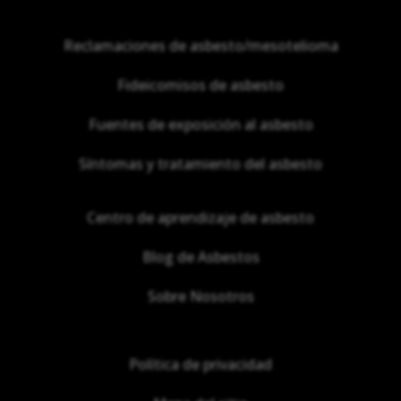
Reclamaciones de asbesto/mesotelioma
Fideicomisos de asbesto
Fuentes de exposición al asbesto
Síntomas y tratamiento del asbesto
Centro de aprendizaje de asbesto
Blog de Asbestos
Sobre Nosotros
Política de privacidad