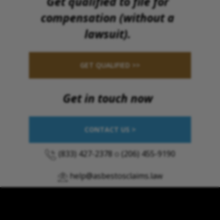
Get qualified to file for
compensation (without a
lawsuit).
GET QUALIFIED >>
Get in touch now
CONTACT US >
(833) 427-2378
o
(206) 455-9190
help@asbestosclaims.law