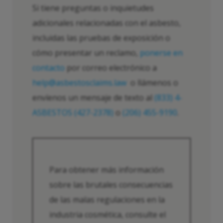
Si tiene preguntas o inquietudes
adicionales relacionadas con el asbesto,
incluidas las pruebas de exposición o
cómo presentar un reclamo,
ponerse en
contacto
por correo electrónico a
help@asbestosclaims.law
o llámenos o
envíenos un mensaje de texto al
(833) 4-
ASBESTOS (427-2378)
o
(206) 455-9190
.
Para obtener más información
sobre las brutales consecuencias
de las malas regulaciones en la
industria cosmética, consulte el