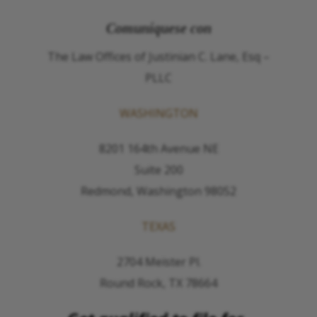
Comuníquese con
The Law Offices of Justinian C. Lane, Esq –
PLLC
WASHINGTON
8201 164th Avenue NE
Suite 200
Redmond, Washington 98052
TEXAS
2704 Meister Pl.
Round Rock, TX 78664