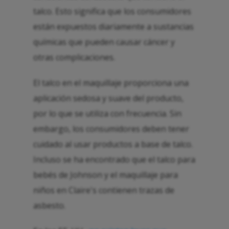
talco. Esto significa que los consumidores
están expuestos diariamente a sustancias
químicas que pueden causar cáncer y
otras complicaciones.
El talco en el maquillaje proporciona una
aplicación sedosa y suave del producto,
por lo que se utiliza con frecuencia. Sin
embargo, los consumidores deben tener
cuidado al usar productos a base de talco.
Incluso se ha encontrado que el talco para
bebés de Johnson y el maquillaje para
niños en Claire's contienen trazas de
asbesto.