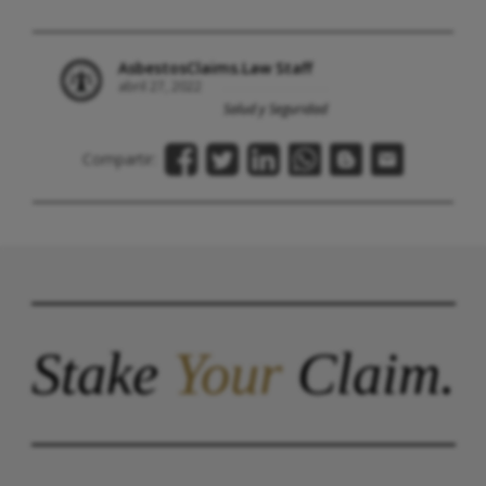
AsbestosClaims.Law Staff
abril 27, 2022
Salud y Seguridad
Compartir:
Stake
Your
Claim.