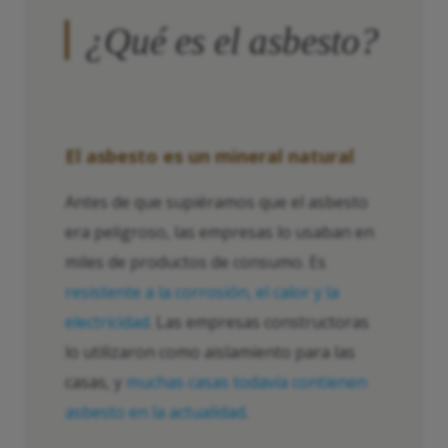
¿Qué es el asbesto?
El asbesto es un mineral natural
Antes de que supiéramos que el asbesto
era peligroso, las empresas lo usaban en
miles de productos de consumo. Es
resistente a la corrosión, el calor y la
electricidad
. Las empresas constructoras
lo utilizaron como aislamiento para las
casas, y
muchas casas todavía contienen
asbesto en la actualidad
.