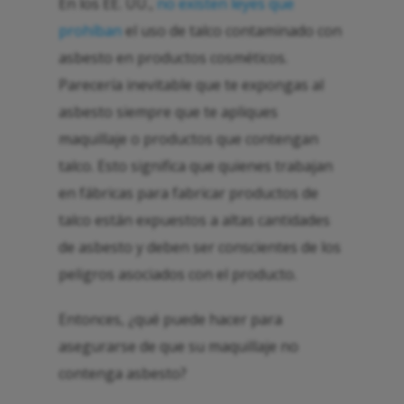
En los EE. UU.,
no existen leyes que
prohíban
el uso de talco contaminado con
asbesto en productos cosméticos.
Parecería inevitable que te expongas al
asbesto siempre que te apliques
maquillaje o productos que contengan
talco. Esto significa que quienes trabajan
en fábricas para fabricar productos de
talco están expuestos a altas cantidades
de asbesto y deben ser conscientes de los
peligros asociados con el producto.
Entonces, ¿qué puede hacer para
asegurarse de que su maquillaje no
contenga asbesto?