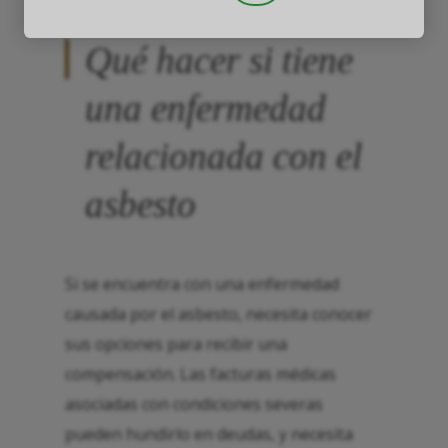
Qué hacer si tiene
una enfermedad
relacionada con el
asbesto
Si se encuentra con una enfermedad
causada por el asbesto, necesita conocer
sus opciones para recibir una
compensación. Las facturas médicas
asociadas con condiciones severas
pueden hundirlo en deudas, y necesita