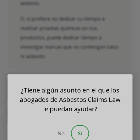
asbesto.
O, si prefiere no dedicar su tiempo a
realizar pruebas químicas en sus
productos, puede dedicar tiempo a
investigar marcas que no contengan talco
ni asbesto.
¿Tiene algún asunto en el que los
abogados de Asbestos Claims Law
le puedan ayudar?
No
Sí