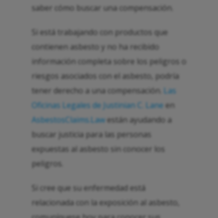
saber cómo buscar una compensación.
Si está trabajando con productos que
contienen asbesto y no ha recibido
información completa sobre los peligros o
riesgos asociados con el asbesto, podría
tener derecho a una compensación.
Las
Oficinas Legales de Justinian C. Lane
en
AsbestosClaims.Law
están ayudando a
buscar justicia para las personas
expuestas al asbesto sin conocer los
peligros.
Si cree que su enfermedad está
relacionada con la exposición al asbesto,
comuníquese hoy para conocer sus