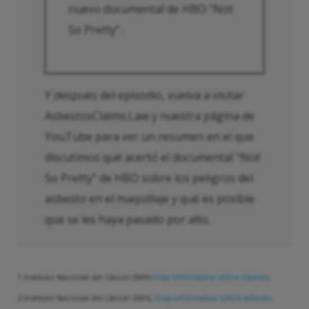
nuevo documental de HBO “Not
So Pretty”.
Y después del episodio, vuelva a visitar
AsbestosClaims.Law y nuestra página de
YouTube para ver un resumen en el que
discutimos qué acertó el documental "Not
So Pretty" de HBO sobre los peligros del
asbesto en el maquillaje y qué es posible
que se les haya pasado por alto.
1 Instituto Nacional del Cáncer (NIH)
Hoja informativa sobre asbesto.
2 Instituto Nacional del Cáncer (NIH),
Hoja informativa sobre asbesto.