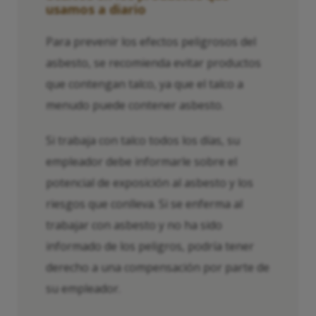
usamos a diario
Para prevenir los efectos peligrosos del
asbesto, se recomienda evitar productos
que contengan talco, ya que el talco a
menudo puede contener asbesto.
Si trabaja con talco todos los días, su
empleador debe informarle sobre el
potencial de exposición al asbesto y los
riesgos que conlleva. Si se enferma al
trabajar con asbesto y no ha sido
informado de los peligros, podría tener
derecho a una compensación por parte de
su empleador.