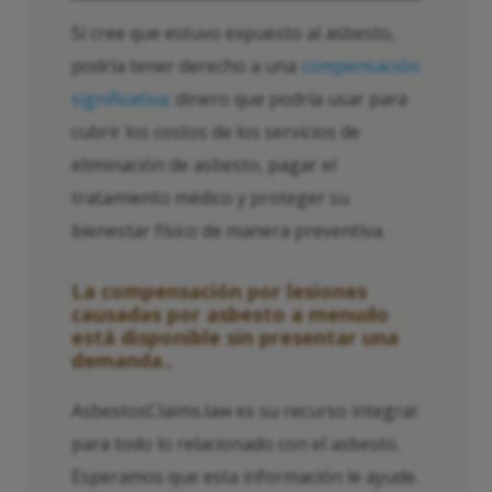
Si cree que estuvo expuesto al asbesto,
podría tener derecho a una
compensación
significativa
: dinero que podría usar para
cubrir los costos de los servicios de
eliminación de asbesto, pagar el
tratamiento médico y proteger su
bienestar físico de manera preventiva.
La compensación por lesiones
causadas por asbesto a menudo
está disponible sin presentar una
demanda.
.
AsbestosClaims.law es su recurso integral
para todo lo relacionado con el asbesto.
Esperamos que esta información le ayude.