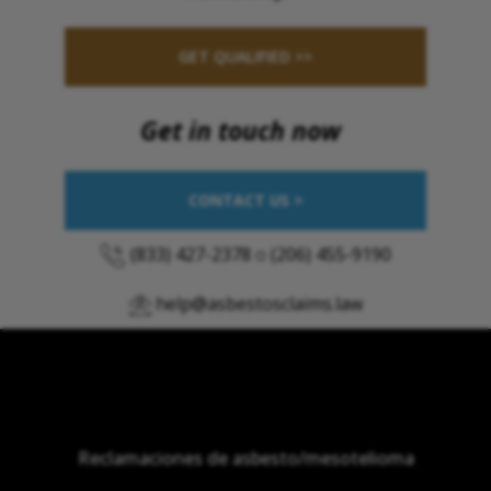
GET QUALIFIED >>
Get in touch now
CONTACT US >
(833) 427-2378
o
(206) 455-9190
help@asbestosclaims.law
Reclamaciones de asbesto/mesotelioma