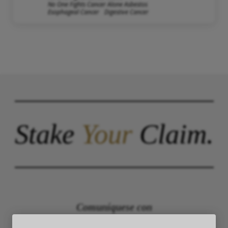
No One Fights Cancer Alone Asbestos
Esophageal Cancer
Digestive Cancer
Stake
Your
Claim.
Comuníquese con
The Law Offices of Justinian C. Lane, Esq –