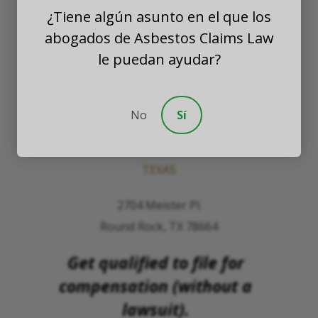
¿Tiene algún asunto en el que los
PLLC
abogados de Asbestos Claims Law
WASHINGTON
le puedan ayudar?
8201 164th Avenue NE
Suite 200
No
Sí
Redmond, Washington 98052
TEXAS
2704 Meister Pl.
Round Rock, TX 78664
Get qualified to file for
compensation (without a
lawsuit).