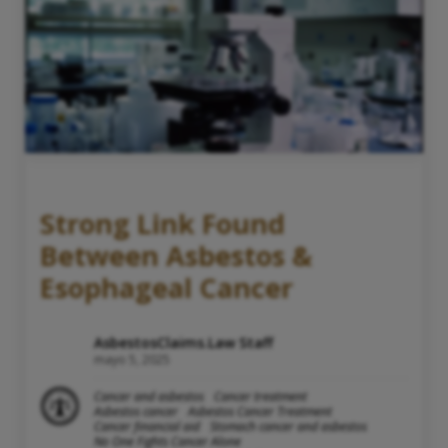
Strong Link Found
Between Asbestos &
Esophageal Cancer
AsbestosClaims.Law Staff
mayo 5, 2025
Cancer and asbestos
Cancer treatment
Asbestos cancer
Asbestos Cancer Treatment
Cancer financial aid
Stomach cancer and asbestos
No One Fights Cancer Alone