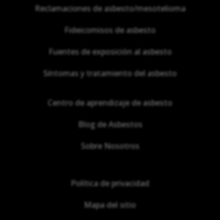
Reclamaciones de asbesto/mesotelioma
Fideicomisos de asbesto
Fuentes de exposición al asbesto
Síntomas y tratamiento del asbesto
Centro de aprendizaje de asbesto
Blog de Asbestos
Sobre Nosotros
Política de privacidad
Mapa del sitio