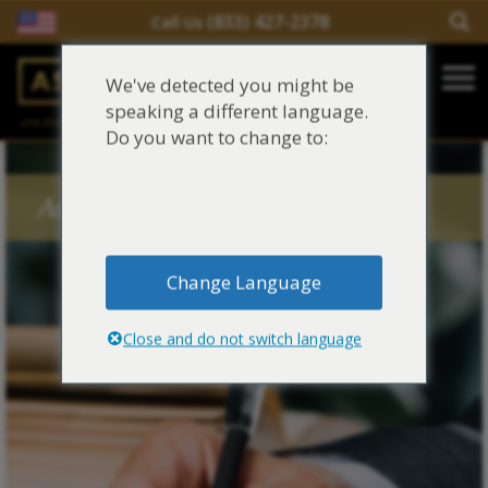
(833) 427-2378
Call Us
Salir del contenido
We've detected you might be
Main Navigation
speaking a different language.
una división de
Justinian C. Lane, Esq. – PLLC
Reclamaciones de asbesto/mesotelioma
Do you want to change to:
Fideicomisos de asbesto
Asbestos Blog Tags
Fuentes de exposición al asbesto
Change Language
Síntomas y tratamiento del asbesto
Close and do not switch language
Centro de aprendizaje de asbesto
Blog de Asbestos
Sobre Nosotros