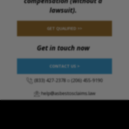
compensation (without a
lawsuit).
GET QUALIFIED >>
Get in touch now
CONTACT US >
(833) 427-2378
o
(206) 455-9190
help@asbestosclaims.law