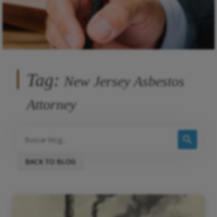
Tag:
New Jersey Asbestos
Attorney
BACK TO BLOG