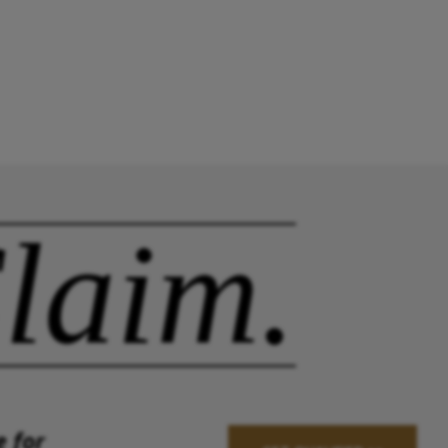
laim.
e for