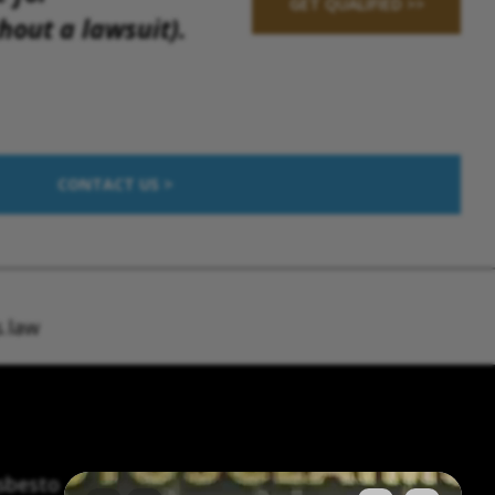
GET QUALIFIED >>
out a lawsuit).
CONTACT US >
.law
asbesto
Síntomas y tratamiento del asbesto