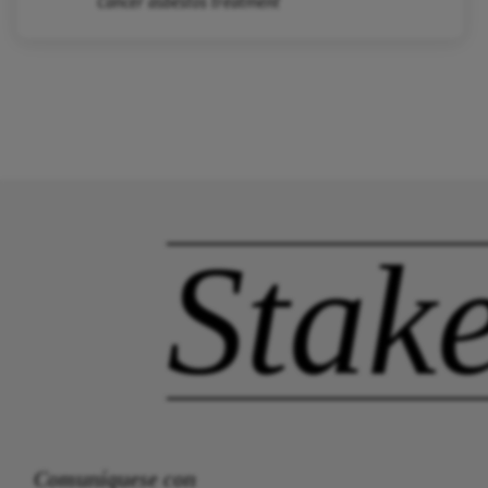
Cancer asbestos treatment
Stak
Comuníquese con