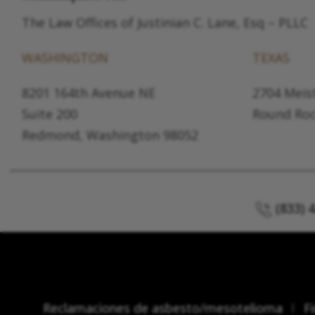
The Law Offices of Justinian C. Lane, Esq – PLLC
WASHINGTON
TEXAS
8201 164th Avenue NE
2704 Meist
Suite 200
Round Roc
Redmond, Washington 98052
(833) 
Reclamaciones de asbesto/mesotelioma
F