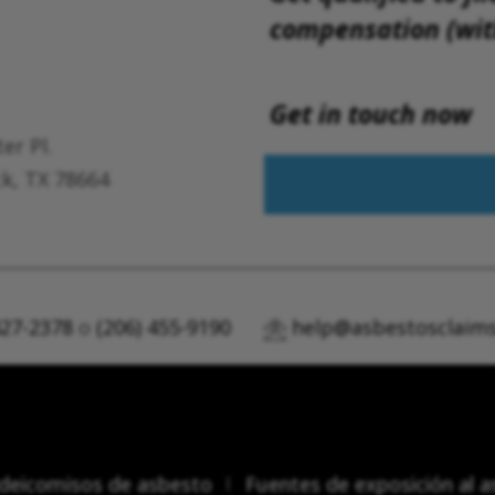
compensation (with
Get in touch now
er Pl.
k, TX 78664
427-2378
o
(206) 455-9190
help@asbestosclaims
ideicomisos de asbesto
Fuentes de exposición al 