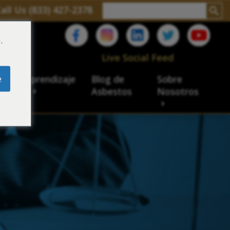
all Us (833) 427-2378
.
C
Live Social Feed
e
ro de aprendizaje
Blog de
Sobre
sbesto
Asbestos
Nosotros
cial
acidad de veteranos
ación laboral