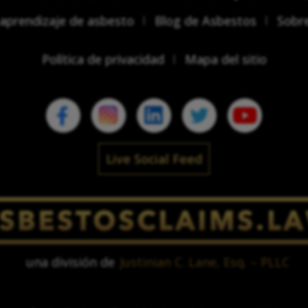
aprendizaje de asbesto
Blog de Asbestos
Sobr
Política de privacidad
Mapa del sitio
Live Social Feed
una división de
Justinian C. Lane, Esq. – PLLC