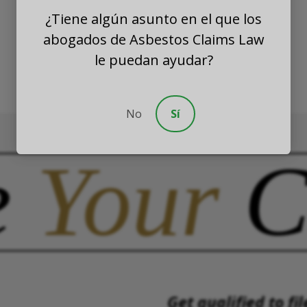
¿Tiene algún asunto en el que los
abogados de Asbestos Claims Law
le puedan ayudar?
No
Sí
e
Your
C
Get qualified to fil