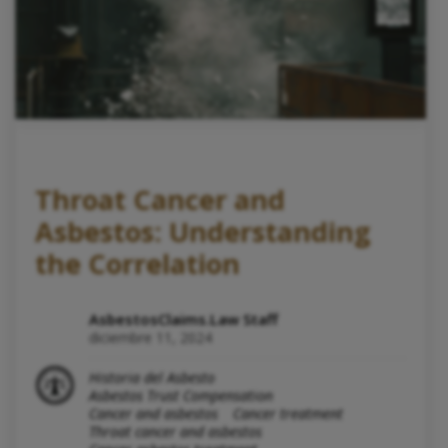
Throat Cancer and
Asbestos: Understanding
the Correlation
AsbestosClaims.Law Staff
diciembre 11, 2024
Historia del Asbesto
Asbestos Trust Compensation
Cancer and asbestos
Cancer treatment
Throat cancer and asbestos