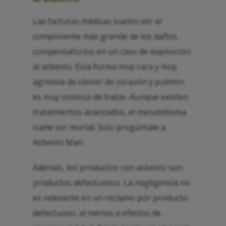
Las facturas médicas suelen ser el
componente más grande de los daños
compensatorios en un caso de exposición
al asbesto. Esta forma muy rara y muy
agresiva de cáncer de corazón y pulmón
es muy costosa de tratar. Aunque existen
tratamientos avanzados, el mesotelioma
suele ser mortal. Solo pregúntale a
Asbesto Man.
Además, los productos con asbesto son
productos defectuosos. La negligencia no
es relevante en un reclamo por producto
defectuoso, al menos a efectos de