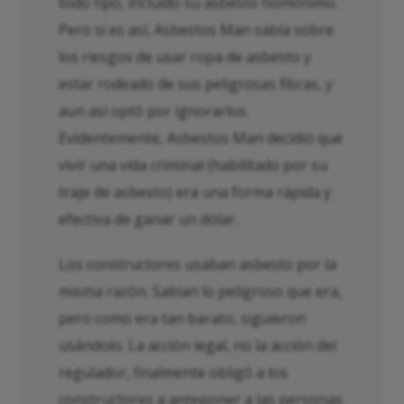
todo tipo, incluido su asbesto homónimo.
Pero si es así, Asbestos Man sabía sobre
los riesgos de usar ropa de asbesto y
estar rodeado de sus peligrosas fibras, y
aun así optó por ignorarlos.
Evidentemente, Asbestos Man decidió que
vivir una vida criminal (habilitado por su
traje de asbesto) era una forma rápida y
efectiva de ganar un dólar.
Los constructores usaban asbesto por la
misma razón. Sabían lo peligroso que era,
pero como era tan barato, siguieron
usándolo. La acción legal, no la acción del
regulador, finalmente obligó a los
constructores a anteponer a las personas