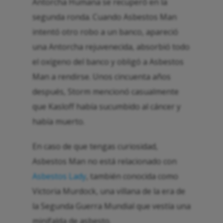
Antorcha Humana se recuperó en la
segunda ronda. Cuando Asbestos Man
intentó otro robo a un banco, apareció
una Antorcha rejuvenecida, absorbió todo
el oxígeno del banco y obligó a Asbestos
Man a rendirse. Unos cincuenta años
después, Storm mencionó casualmente
que Kasloff había sucumbido al cáncer y
había muerto.
En caso de que tengas curiosidad,
Asbestos Man no está relacionado con
Asbestos Lady
, también conocida como
Victoria Murdock, una villana de la era de
la Segunda Guerra Mundial que vestía una
minifalda de asbesto.