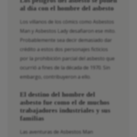
Los peligros del asbesto se ponen
al día con el hombre del asbesto
Los villanos de los cómics como Asbestos
Man y Asbestos Lady desafiaron ese mito.
Probablemente sea decir demasiado dar
crédito a estos dos personajes ficticios
por la prohibición parcial del asbesto que
ocurrió a fines de la década de 1970. Sin
embargo, contribuyeron a ello.
El destino del hombre del
asbesto fue como el de muchos
trabajadores industriales y sus
familias
Las aventuras de Asbestos Man