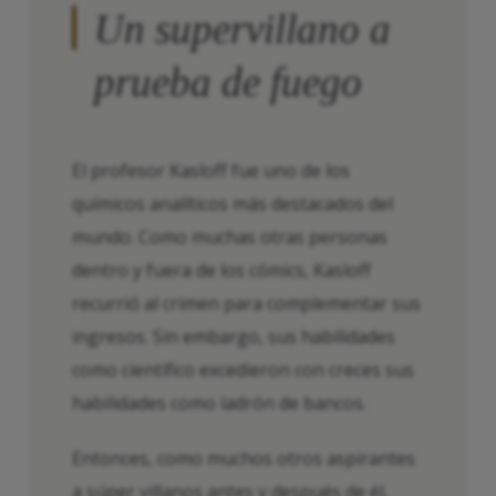
Un supervillano a
prueba de fuego
El profesor Kasloff fue uno de los
químicos analíticos más destacados del
mundo. Como muchas otras personas
dentro y fuera de los cómics, Kasloff
recurrió al crimen para complementar sus
ingresos. Sin embargo, sus habilidades
como científico excedieron con creces sus
habilidades como ladrón de bancos.
Entonces, como muchos otros aspirantes
a súper villanos antes y después de él,