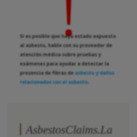
!
Si es posible que haya estado expuesto
al asbesto, hable con su proveedor de
atención médica sobre pruebas y
exámenes para ayudar a detectar la
presencia de fibras de
asbesto y daños
relacionados con el asbesto
.
AsbestosClaims.La