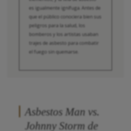
es igualmente ignífuga. Antes de
que el público conociera bien sus
peligros para la salud, los
bomberos y los artistas usaban
trajes de asbesto para combatir
el fuego sin quemarse.
Asbestos Man vs.
Johnny Storm de