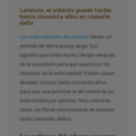
Latencia: el asbesto puede tardar
hasta cincuenta años en causarle
daño
Las enfermedades del asbesto
tienen un
período de latencia muy largo. Eso
significa que toma mucho tiempo después
de la exposición para que aparezcan los
síntomas de la enfermedad. Pueden pasar
décadas, incluso hasta cincuenta años,
para que una persona se dé cuenta de su
enfermedad por asbesto. Pero mientras
tanto, las fibras microscópicas de asbesto
están causando daños.