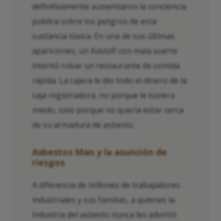
definitivamente aumentaron la conciencia
pública sobre los peligros de esta
sustancia tóxica. En una de sus últimas
apariciones, un Kasloff con mala suerte
intentó robar un restaurante de comida
rápida. La cajera le dio todo el dinero de la
caja registradora, no porque le tuviera
miedo, sino porque no quería estar cerca
de su armadura de asbesto.
Asbestos Man y la asunción de
riesgos
A diferencia de millones de trabajadores
industriales y sus familias, a quienes la
industria del asbesto nunca les advirtió