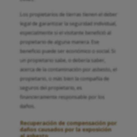
Los propietarios de tierras tienen el deber
legal de garantizar la seguridad individual,
especialmente si el visitante benefició al
propietario de alguna manera. Ese
beneficio puede ser económico o social. Si
un propietario sabe, o debería saber,
acerca de la contaminación por asbesto, el
propietario, o más bien la compañía de
seguros del propietario, es
financieramente responsable por los
daños.
Recuperación de compensación por
daños causados ​​por la exposición
al asbesto