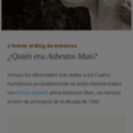
Volver al Blog de Asbestos
¿Quién era Asbestos Man?
Incluso los aficionados más leales a los Cuatro
Fantásticos probablemente no estén familiarizados
con
Orson Kasloff
, a/k/a Asbestos Man, un nefasto
bribón de principios de la década de 1960.