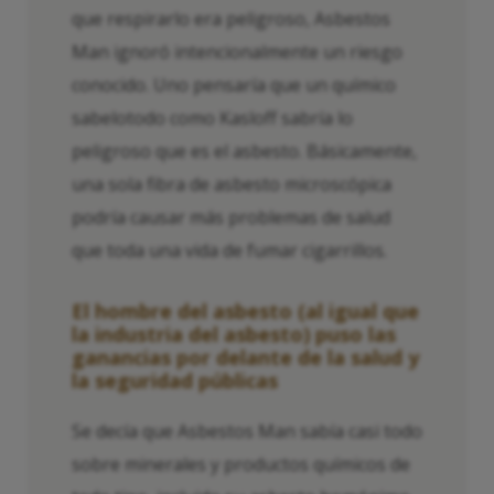
que respirarlo era peligroso, Asbestos
Man ignoró intencionalmente un riesgo
conocido. Uno pensaría que un químico
sabelotodo como Kasloff sabría lo
peligroso que es el asbesto. Básicamente,
una sola fibra de asbesto microscópica
podría causar más problemas de salud
que toda una vida de fumar cigarrillos.
El hombre del asbesto (al igual que
la industria del asbesto) puso las
ganancias por delante de la salud y
la seguridad públicas
Se decía que Asbestos Man sabía casi todo
sobre minerales y productos químicos de