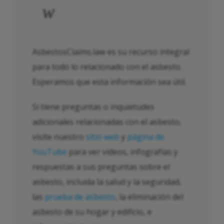
w
AsbestosClaims.law es su recurso integral
para todo lo relacionado con el asbesto.
Esperamos que esta información sea útil.
Si tiene preguntas o inquietudes
adicionales relacionadas con el asbesto,
visite nuestro
sitio web
y
página de
YouTube
para ver videos, infografías y
respuestas a sus preguntas sobre el
asbesto, incluida la salud y la seguridad,
las
prueba de asbesto
, la eliminación del
asbesto de su hogar y edificio, e