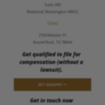
Suite 200
Redmond, Washington 98052
TEXAS
2704 Meister Pl.
Round Rock, TX 78664
Get qualified to file for
compensation (without a
lawsuit).
GET QUALIFIED >>
Get in touch now