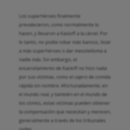
Los superhéroes finalmente
prevalecieron, como normalmente lo
hacen, y llevaron a Kasloff a la cárcel. Por
lo tanto, no podía robar más bancos, lisiar
a más superhéroes o dar mesotelioma a
nadie más. Sin embargo, el
encarcelamiento de Kasloff no hizo nada
por sus víctimas, como el cajero de comida
rápida sin nombre. Afortunadamente, en
el mundo real, y también en el mundo de
los cómics, estas víctimas pueden obtener
la compensación que necesitan y merecen,
generalmente a través de los tribunales
civiles.