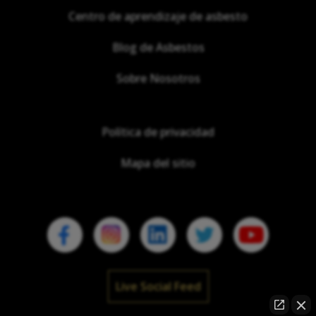
Centro de aprendizaje de asbesto
Blog de Asbestos
Sobre Nosotros
Política de privacidad
Mapa del sitio
Live Social Feed