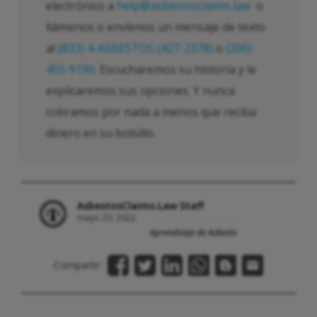
electrónico a
help@asbestosclaims.law
o
llámenos o envíenos un mensaje de texto
al
(833) 4-ASBESTOS (427-2378)
o
(206)
455-9190
. Escucharemos su historia y le
explicaremos sus opciones. Y nunca
cobramos por nada a menos que reciba
dinero en su bolsillo.
AsbestosClaims.Law Staff
mayo 20, 2022
Aprendizaje de Asbesto
Compartir: