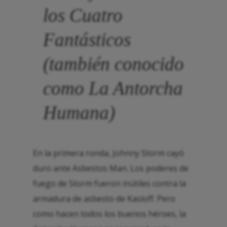
los Cuatro
Fantásticos
(también conocido
como La Antorcha
Humana)
En la primera ronda, Johnny Storm cayó
duro ante Asbestos Man. Los poderes de
fuego de Storm fueron inútiles contra la
armadura de asbesto de Kasloff. Pero
como hacen todos los buenos héroes, la