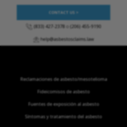
CONTACT US >
(833) 427-2378
o
(206) 455-9190
help@asbestosclaims.law
Reclamaciones de asbesto/mesotelioma
Fideicomisos de asbesto
Fuentes de exposición al asbesto
Síntomas y tratamiento del asbesto