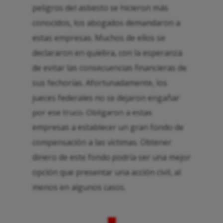
peligros del asbesto se hicieron más
conocidos, los abogados demandaron a
estas empresas. Muchos de ellos se
declararon en quiebra, con la esperanza
de evitar las consecuencias financieras de
sus fechorías. Afortunadamente, los
jueces federales no se dejaron engañar
por ese truco. Obligaron a estas
empresas a establecer un gran fondo de
compensación a las víctimas. Obtener
dinero de este fondo podría ser una mejor
opción que presentar una acción civil, al
menos en algunos casos.