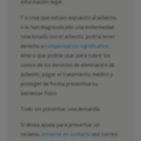
información legal.
Y si cree que estuvo expuesto al asbesto,
o le han diagnosticado una enfermedad
relacionada con el asbesto, podría tener
derecho a
compensación significativa
:
dinero que podría usar para cubrir los
costos de los servicios de eliminación de
asbesto, pagar el tratamiento médico y
proteger de forma preventiva su
bienestar físico.
Todo sin presentar una demanda.
Si desea ayuda para presentar un
reclamo,
ponerse en contacto
por correo