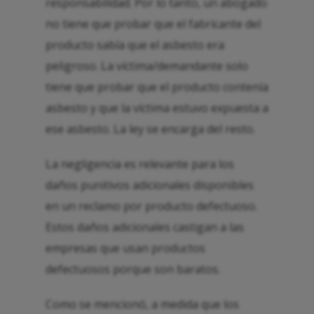
responsabilidad. Por lo tanto, un abogado
no tiene que probar que el fabricante del
producto sabía que el asbesto era
peligroso. La víctima/demandante solo
tiene que probar que el producto contenía
asbesto y que la víctima estuvo expuesta a
ese asbesto. La ley se encarga del resto.
La negligencia es relevante para los
daños punitivos adicionales disponibles
en un reclamo por producto defectuoso.
Estos daños adicionales castigan a las
empresas que usan productos
defectuosos porque son baratos.
Como se mencionó, a medida que los