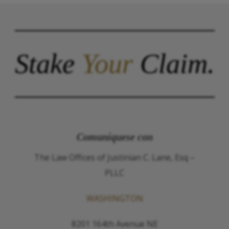
Stake
Your
Claim.
Comuníquese con
The Law Offices of Justinian C. Lane, Esq –
PLLC
WASHINGTON
8201 164th Avenue NE