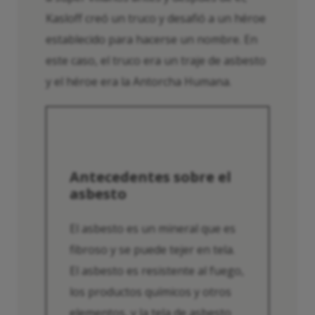
Kasloff creó un truco y desafió a un héroe
establecido para hacerse un nombre. En
este caso, el truco era un traje de asbesto
y el héroe era la Antorcha Humana.
Antecedentes sobre el
asbesto
El asbesto es un mineral que es
fibroso y se puede tejer en tela.
El asbesto es resistente al fuego,
los productos químicos y otros
elementos, y la tela de asbesto