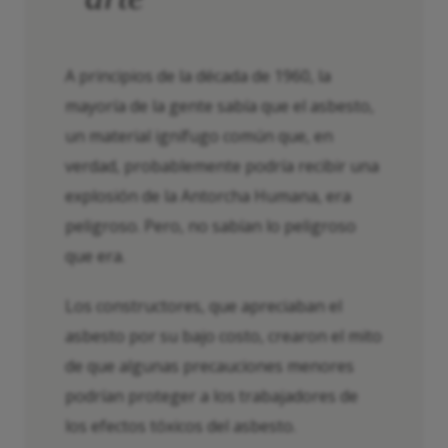
A principios de la década de 1960, la
mayoría de la gente sabía que el asbesto,
un material ignífugo común que, en
verdad, probablemente podría recibir una
explosión de la Antorcha Humana, era
peligroso. Pero, no sabían lo peligroso
que era.
Los constructores, que apreciaban el
asbesto por su bajo costo, crearon el mito
de que algunas precauciones menores
podrían proteger a los trabajadores de
los efectos tóxicos del asbesto.