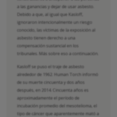
a las ganancias y dejar de usar asbesto.
Debido a que, al igual que Kasloff,
ignoraron intencionalmente un riesgo
conocido, las víctimas de la exposición al
asbesto tienen derecho a una
compensación sustancial en los
tribunales. Más sobre eso a continuación.
Kasloff se puso el traje de asbesto
alrededor de 1962. Human Torch informó
de su muerte cincuenta y dos años
después, en 2014. Cincuenta años es
aproximadamente el período de
incubación promedio del mesotelioma, el
tipo de cáncer que aparentemente mató a