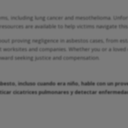
ems, including lung cancer and mesothelioma. Unfor
resources are available to help victims navigate thi
out proving negligence in asbestos cases, from estab
ct worksites and companies. Whether you or a loved
 toward seeking justice and compensation.
sbesto, incluso cuando era niño, hable con un pro
icar cicatrices pulmonares y detectar enfermeda