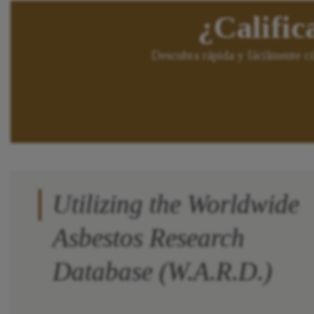
¿Calific
Descubra rápida y fácilmente c
Utilizing the Worldwide
Asbestos Research
Database (W.A.R.D.)