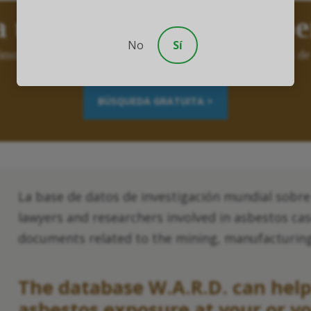
a usted para una comp
No
Sí
ómo estuvo expuesto buscando en WARD, la base de datos de 
BÚSQUEDA GRATUITA >
La base de datos de investigación mundial sobre 
lawyers and researchers involved in asbestos cas
documents related to the mining, manufacturing
The database W.A.R.D. can help
asbestos exposure at your or y