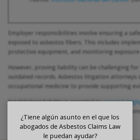
Employer responsibilities involve ensuring a sa
exposed to asbestos fibers. This includes imple
protective equipment, and monitoring exposure 
However, proving liability can be challenging fo
outdated records. Asbestos litigation attorneys o
occupational medicine to provide supporting ev
Establishing liability is essential to
proving negl
responsible parties accountable for their actions
¿Tiene algún asunto en el que los
abogados de Asbestos Claims Law
le puedan ayudar?