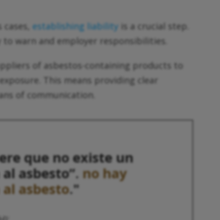
 cases,
establishing liability
is a crucial step.
y to warn and employer responsibilities.
ppliers of asbestos-containing products to
exposure. This means providing clear
eans of communication.
iere que no existe un
 al asbesto”.
no hay
 al asbesto
."
H)
1