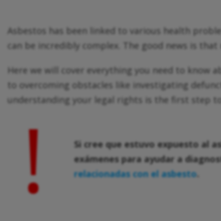
Asbestos has been linked to various health probl
can be incredibly complex. The good news is that 
Here we will cover everything you need to know ab
to overcoming obstacles like investigating defun
understanding your legal rights is the first step
!
Si cree que estuvo expuesto al a
exámenes para ayudar a diagnost
relacionadas con el asbesto
.