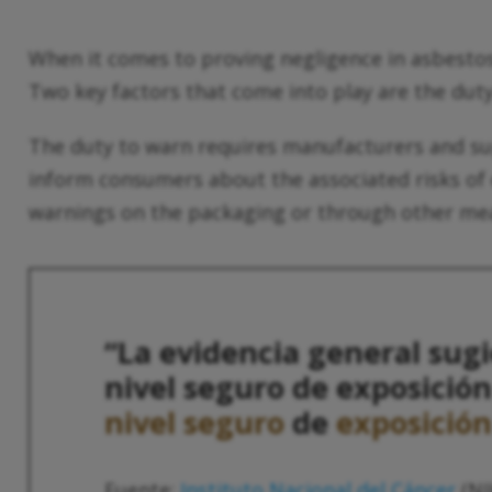
When it comes to proving negligence in asbestos
Two key factors that come into play are the dut
The duty to warn requires manufacturers and su
inform consumers about the associated risks of 
warnings on the packaging or through other m
“La evidencia general sug
nivel seguro de exposición
nivel seguro
de
exposición
Fuente:
Instituto Nacional del Cáncer
(NI