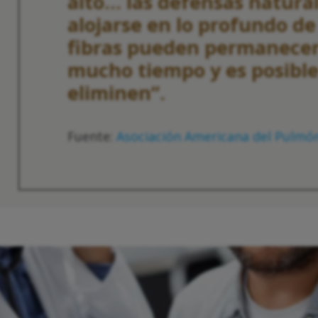
alto... las defensas natura
alojarse en lo profundo d
fibras pueden permanecer
mucho tiempo y es posibl
eliminen”.
Fuente:
Asociación Americana del Pulmó