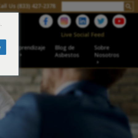
all Us (833) 427-2378
.
C
Live Social Feed
e
ro de aprendizaje
Blog de
Sobre
sbesto
Asbestos
Nosotros
cial
acidad de veteranos
ación laboral