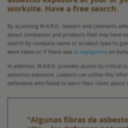
worksite. Have a free search.
By accessing W.A.R.D., lawyers and claimants ali
about companies and products that may have exp
search by company name or product type to gain
were taken or if there was
la negligencia
on beha
In addition, W.A.R.D. provides access to critical s
asbestos exposure. Lawyers can utilize this info
defendant who failed to warn their client about 
“Algunas fibras de asbest