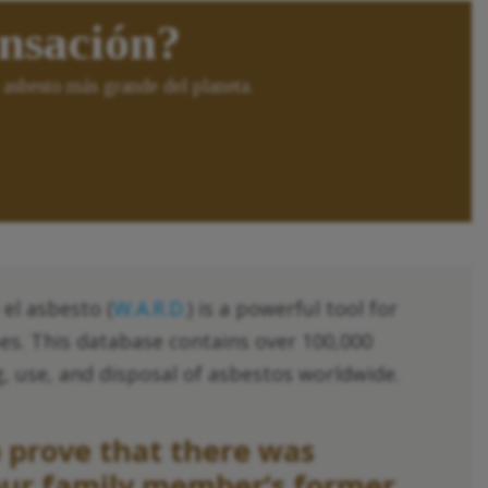
ensación?
asbesto más grande del planeta.
el asbesto (
W.A.R.D.
) is a powerful tool for
es. This database contains over 100,000
, use, and disposal of asbestos worldwide.
 prove that there was
our family member’s former