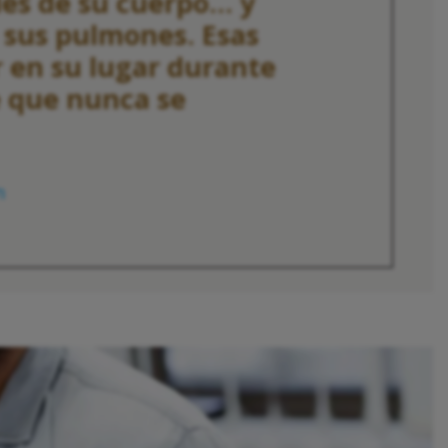
les de su cuerpo... y
e sus pulmones. Esas
 en su lugar durante
e que nunca se
n