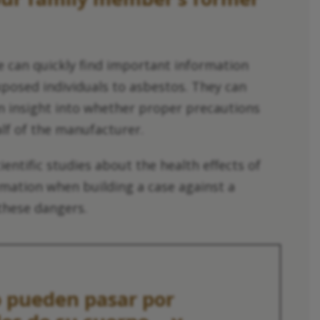
ke can quickly find important information
osed individuals to asbestos. They can
 insight into whether proper precautions
lf of the manufacturer.
cientific studies about the health effects of
rmation when building a case against a
these dangers.
o pueden pasar por