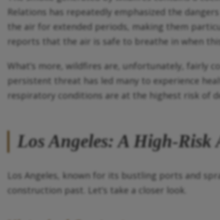
Relations has repeatedly emphasized the dangers o
the air for extended periods, making them particul
reports that the air is safe to breathe in when this
What’s more, wildfires are, unfortunately, fairly
persistent threat has led many to experience healt
respiratory conditions are at the highest risk of
Los Angeles: A High-Risk 
Los Angeles, known for its bustling ports and spra
construction past. Let’s take a closer look.