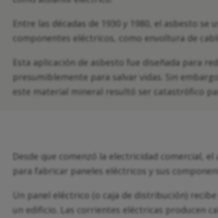
Entre las décadas de 1930 y 1980, el asbesto s
componentes eléctricos, como envoltura de cables
Esta aplicación de asbesto fue diseñada para red
presumiblemente para salvar vidas. Sin embargo, 
este material mineral resultó ser catastrófico 
Desde que comenzó la electricidad comercial, el 
para fabricar paneles eléctricos y sus componen
Un panel eléctrico (o caja de distribución) recibe
un edificio. Las corrientes eléctricas producen 