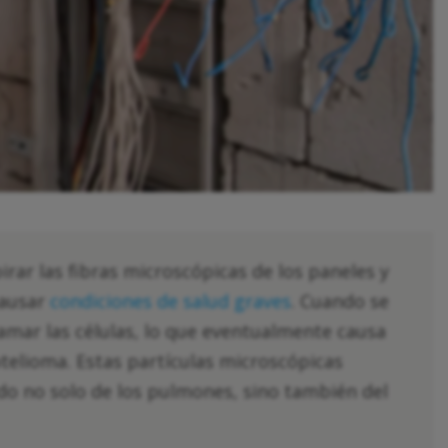
pirar las fibras microscópicas de los paneles y
causar
condiciones de salud graves
. Cuando se
flamar las células, lo que eventualmente causa
elioma. Estas partículas microscópicas
ido no solo de los pulmones, sino también del