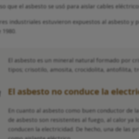
 eso que el asbesto se usó para aislar cables eléctri
es industriales estuvieron expuestos al asbesto y p
e 1980.
El asbesto es un mineral natural formado por cri
tipos; crisotilo, amosita, crocidolita, antofilita, t
El asbesto no conduce la electr
a
En cuanto al asbesto como buen conductor de la e
de asbesto son resistentes al fuego, al calor ya 
conducen la electricidad. De hecho, una de las pr
como aislante eléctrico.