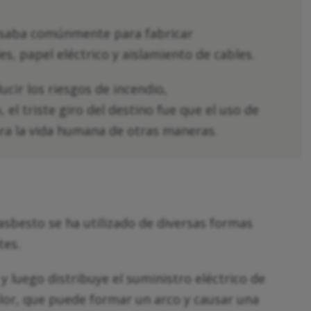
e usaba comúnmente para fabricar
, papel eléctrico y aislamiento de cables.
ucir los riesgos de incendio,
el triste giro del destino fue que el uso de
para la vida humana de otras maneras.
asbesto se ha utilizado de diversas formas
tes.
 y luego distribuye el suministro eléctrico de
calor, que puede formar un arco y causar una