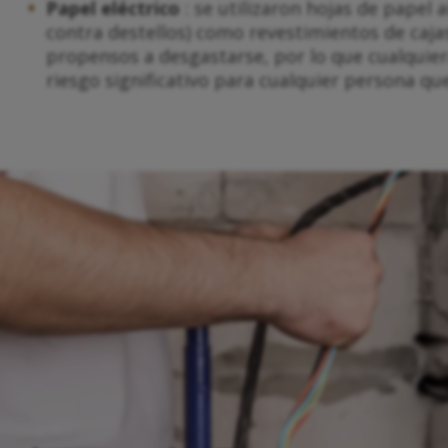
Papel eléctrico
: se utilizaron hojas de papel
contra destellos) como revestimientos de caja
propensos a desgastarse, por lo que cualquie
riesgo significativo para cualquier persona que