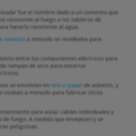
nizada' fue el nombre dado a un cemento que
a resistente al fuego a los tableros de
ra hacerlo resistente al agua.
e asbesto
a menudo se moldeaba para
asbesto entre los componentes eléctricos para
 de rampas de arco para encerrar
ctricos.
esos se envolvían en
tela o papel
de asbesto, y
se usaban a menudo para fabricar otros
omúnmente para aislar cables individuales y
 de fuego. A medida que envejecen y se
ras peligrosas.