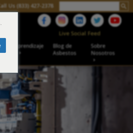
all Us (833) 427-2378
.
C
Live Social Feed
e
ro de aprendizaje
Blog de
Sobre
sbesto
Asbestos
Nosotros
cial
acidad de veteranos
ación laboral