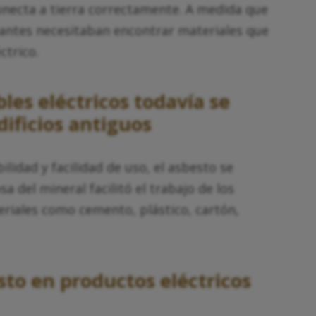
conecta a tierra correctamente. A medida que
ricantes necesitaban encontrar materiales que
ctrico.
les eléctricos todavía se
ificios antiguos
ilidad y facilidad de uso, el asbesto se
sa del mineral facilitó el trabajo de los
riales como cemento, plástico, cartón,
to en productos eléctricos