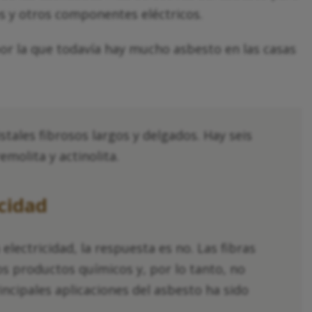
cos y otros componentes eléctricos.
or la que todavía hay mucho asbesto en las casas
stales fibrosos largos y delgados. Hay seis
remolita y actinolita.
icidad
lectricidad, la respuesta es no. Las fibras
los productos químicos y, por lo tanto, no
incipales aplicaciones del asbesto ha sido