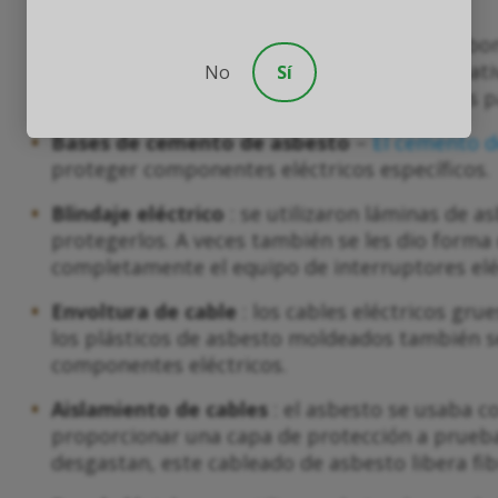
Paneles de asbesto
: 'madera de asbesto ebo
contiene asbesto utilizado como una alternativ
No
Sí
madera tradicionales. También se trató más pa
Bases de cemento de asbesto
–
El cemento d
proteger componentes eléctricos específicos.
Blindaje eléctrico
: se utilizaron láminas de 
protegerlos. A veces también se les dio forma
completamente el equipo de interruptores elé
Envoltura de cable
: los cables eléctricos gru
los plásticos de asbesto moldeados también 
componentes eléctricos.
Aislamiento de cables
: el asbesto se usaba c
proporcionar una capa de protección a prueba
desgastan, este cableado de asbesto libera fib