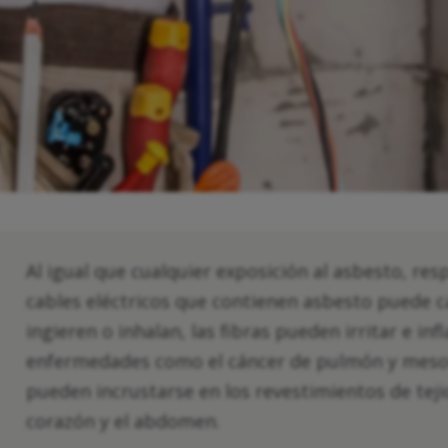
Al igual que cualquier exposición al asbesto, res
cables eléctricos que contienen asbesto puede 
ingieren o inhalan, las fibras pueden irritar e in
enfermedades como el cáncer de pulmón y mesot
pueden incrustarse en los revestimientos de tej
corazón y el abdomen.