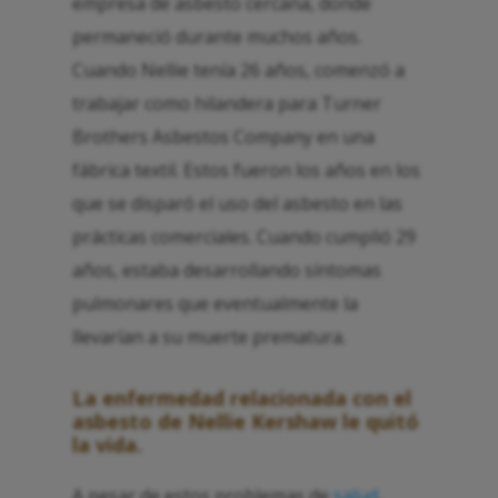
empresa de asbesto cercana, donde
permaneció durante muchos años.
Cuando Nellie tenía 26 años, comenzó a
trabajar como hilandera para Turner
Brothers Asbestos Company en una
fábrica textil. Estos fueron los años en los
que se disparó el uso del asbesto en las
prácticas comerciales. Cuando cumplió 29
años, estaba desarrollando síntomas
pulmonares que eventualmente la
llevarían a su muerte prematura.
La enfermedad relacionada con el
asbesto de Nellie Kershaw le quitó
la vida.
A pesar de estos problemas de
salud
,