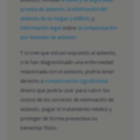
prueba de asbesto
,
la eliminación del
asbesto de su hogar y edificio
, y
información legal
sobre
la compensación
por lesiones de asbesto
.
Y si cree que estuvo expuesto al asbesto,
o le han diagnosticado una enfermedad
relacionada con el asbesto, podría tener
derecho a
compensación significativa
:
dinero que podría usar para cubrir los
costos de los servicios de eliminación de
asbesto, pagar el tratamiento médico y
proteger de forma preventiva su
bienestar físico.