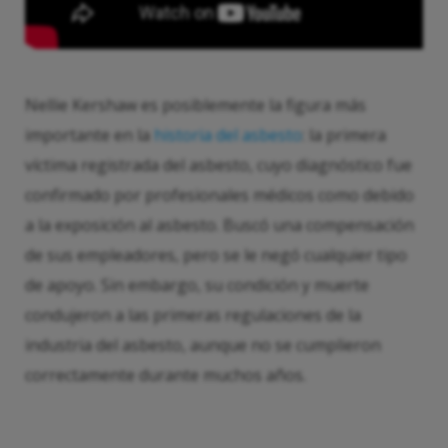
Nellie Kershaw es posiblemente la figura más
importante en la
historia del asbesto
: la primera
víctima registrada del asbesto, cuyo diagnóstico fue
confirmado por profesionales médicos como debido
a la exposición al asbesto. Buscó una compensación
de sus empleadores, pero se le negó cualquier tipo
de apoyo. Sin embargo, su condición y muerte
condujeron a las primeras regulaciones de la
industria del asbesto, aunque no se cumplieron
correctamente durante muchos años.