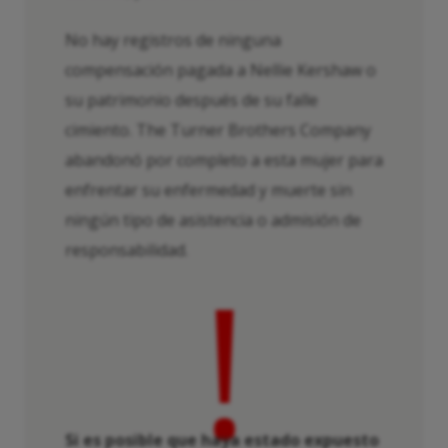
No hay registros de ninguna
compensación pagada a Nellie Kershaw o
su patrimonio después de su falle
cimiento. The Turner Brothers Company
abandonó por completo a esta mujer para
enfrentar su enfermedad y muerte sin
ningún tipo de asistencia o admisión de
responsabilidad.
!
Si es posible que haya estado expuesto