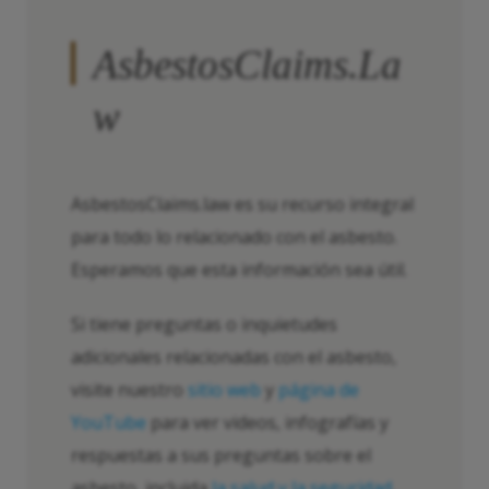
AsbestosClaims.La
w
AsbestosClaims.law es su recurso integral
para todo lo relacionado con el asbesto.
Esperamos que esta información sea útil.
Si tiene preguntas o inquietudes
adicionales relacionadas con el asbesto,
visite nuestro
sitio web
y
página de
YouTube
para ver videos, infografías y
respuestas a sus preguntas sobre el
asbesto, incluida
la salud y la seguridad
,