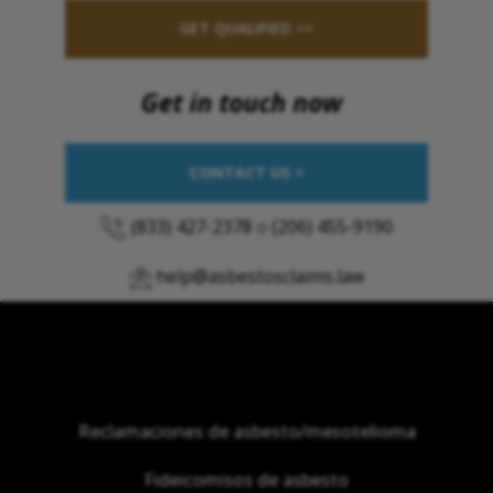
GET QUALIFIED >>
Get in touch now
CONTACT US >
(833) 427-2378
o
(206) 455-9190
help@asbestosclaims.law
Reclamaciones de asbesto/mesotelioma
Fideicomisos de asbesto