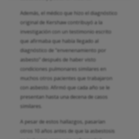
Además, el médico que hizo el diagnóstico
original de Kershaw contribuyó a la
investigación con un testimonio escrito
que afirmaba que había llegado al
diagnóstico de "envenenamiento por
asbesto" después de haber visto
condiciones pulmonares similares en
muchos otros pacientes que trabajaron
con asbesto. Afirmó que cada año se le
presentan hasta una decena de casos
similares.
A pesar de estos hallazgos, pasarían
otros 10 años antes de que la asbestosis