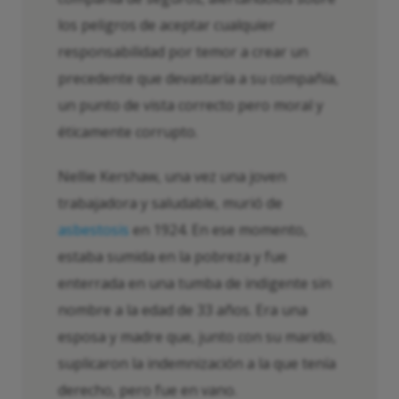
los peligros de aceptar cualquier
responsabilidad por temor a crear un
precedente que devastaría a su compañía,
un punto de vista correcto pero moral y
éticamente corrupto.
Nellie Kershaw, una vez una joven
trabajadora y saludable, murió de
asbestosis
en 1924. En ese momento,
estaba sumida en la pobreza y fue
enterrada en una tumba de indigente sin
nombre a la edad de 33 años. Era una
esposa y madre que, junto con su marido,
suplicaron la indemnización a la que tenía
derecho, pero fue en vano.