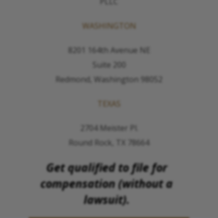
PLLC
WASHINGTON
8201 164th Avenue NE
Suite 200
Redmond, Washington 98052
TEXAS
2704 Meister Pl.
Round Rock, TX 78664
Get qualified to file for
compensation (without a
lawsuit).