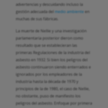
advertencias y descuidando incluso la
gestión adecuada del
medio ambiente
en
muchas de sus fábricas.
La muerte de Nellie y una investigación
parlamentaria posterior dieron como
resultado que se establecieran las
primeras Regulaciones de la industria del
asbesto en 1932. Si bien los peligros del
asbesto continuaron siendo enterrados e
ignorados por los empleadores de la
industria hasta la década de 1970 y
principios de la de 1980, el caso de Nellie,
no obstante, puso de manifiesto los
peligros del asbesto. Enfoque por primera