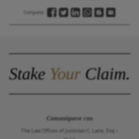
Compartir:
Stake
Your
Claim.
Comuníquese con
The Law Offices of Justinian C. Lane, Esq –