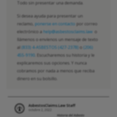
Todo sin presentar una demanda.
Si desea ayuda para presentar un
reclamo,
ponerse en contacto
por correo
electrónico a
help@asbestosclaims.law
o
llámenos o envíenos un mensaje de texto
al
(833) 4-ASBESTOS (427-2378)
o
(206)
455-9190
. Escucharemos su historia y le
explicaremos sus opciones. Y nunca
cobramos por nada a menos que reciba
dinero en su bolsillo.
AsbestosClaims.Law Staff
octubre 2, 2022
Historia del Asbesto