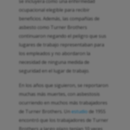
se incluyera como una enfermedad
ocupacional elegible para recibir
beneficios. Además, las compañías de
asbesto como Turner Brothers
continuaron negando el peligro que sus
lugares de trabajo representaban para
los empleados y no abordaron la
necesidad de ninguna medida de
seguridad en el lugar de trabajo.
En los años que siguieron, se reportaron
muchas más muertes, con asbestosis
ocurriendo en muchos más trabajadores
de Turner Brothers. Un
estudio
de 1955
encontró que los trabajadores de Turner
Brothers a largo plazo tenían 10 veces