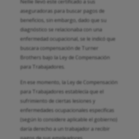
Nellie llevó este certificado a sus
aseguradoras para buscar pagos de
beneficios, sin embargo, dado que su
diagnóstico se relacionaba con una
enfermedad ocupacional, se le indicó que
buscara compensación de Turner
Brothers bajo la Ley de Compensación
para Trabajadores.
En ese momento, la Ley de Compensación
para Trabajadores establecía que el
sufrimiento de ciertas lesiones y
enfermedades ocupacionales específicas
(según lo considere aplicable el gobierno)
daría derecho a un trabajador a recibir
pagos de sus empleadores.