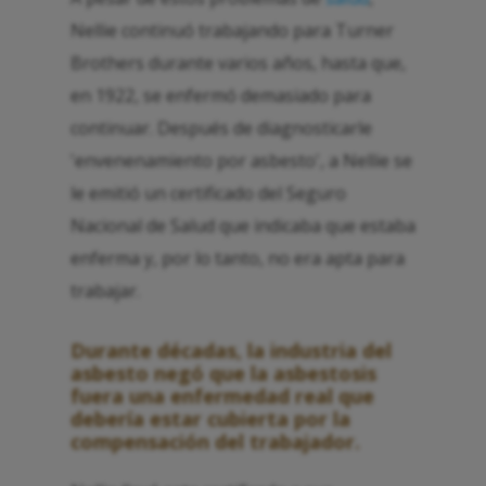
Nellie continuó trabajando para Turner
Brothers durante varios años, hasta que,
en 1922, se enfermó demasiado para
continuar. Después de diagnosticarle
'envenenamiento por asbesto', a Nellie se
le emitió un certificado del Seguro
Nacional de Salud que indicaba que estaba
enferma y, por lo tanto, no era apta para
trabajar.
Durante décadas, la industria del
asbesto negó que la asbestosis
fuera una enfermedad real que
debería estar cubierta por la
compensación del trabajador.