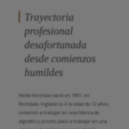
Trayectoria
profesional
desafortunada
desde comienzos
humildes
Nellie Kershaw nació en 1891, en
Rochdale, Inglaterra. A la edad de 12 años,
comenzó a trabajar en una fábrica de
algodón y pronto pasó a trabajar en una