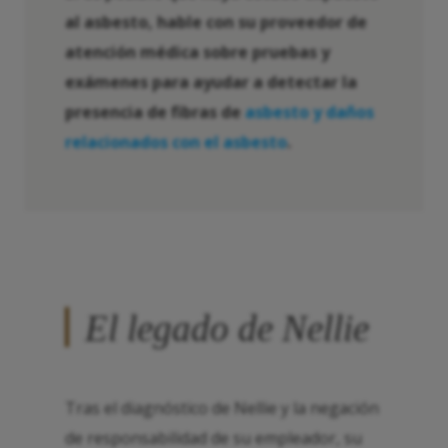
al asbesto, hable con su proveedor de
atención médica sobre pruebas y
exámenes para ayudar a detectar la
presencia de fibras de
asbesto y daños
relacionados con el asbesto
.
El legado de Nellie
Tras el diagnóstico de Nellie y la negación
de responsabilidad de su empleador, su