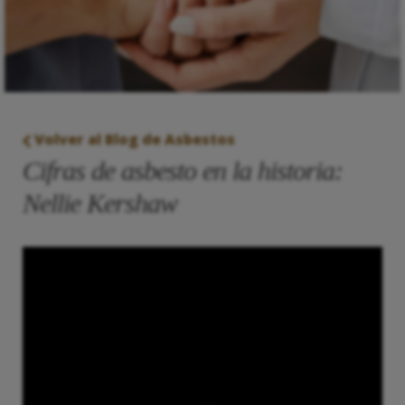
Volver al Blog de Asbestos
Cifras de asbesto en la historia:
Nellie Kershaw