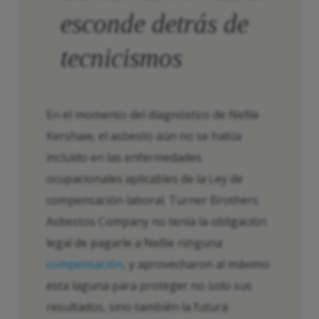
esconde detrás de
tecnicismos
En el momento del diagnóstico de Nellie
Kershaw, el asbesto aún no se había
incluido en las enfermedades
ocupacionales aplicables de la Ley de
compensación laboral. Turner Brothers
Asbestos Company no tenía la obligación
legal de pagarle a Nellie ninguna
compensación
, y aprovecharon al máximo
esta laguna para proteger no solo sus
resultados, sino también la futura