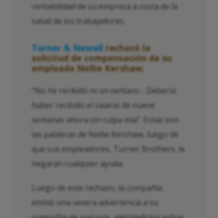
rentabilidad de su empresa a costa de la
salud de los trabajadores.
Turner & Newall
rechazó la
solicitud de compensación de su
empleada Nellie Kershaw.
“No he recibido ni un centavo… Debería
haber recibido el salario de nueve
semanas ahora sin culpa mía”. Estas son
las palabras de Nellie Kershaw, luego de
que sus empleadores, Turner Brothers, le
negaran cualquier ayuda.
Luego de este rechazo, la compañía
emitió una severa advertencia a su
compañía de seguros, alertándolos sobre