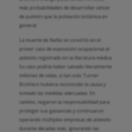
más probabilidades de desarrollar cáncer
de pulmón que la población británica en
general.
La muerte de Nellie se convirtió en el
primer caso de exposición ocupacional al
asbesto registrado en la literatura médica
Su caso podría haber salvado literalmente
millones de vidas, si tan solo Turner
Brothers hubiera reconocido la causa y
tomado las medidas adecuadas. En
cambio, negaron la responsabilidad para
proteger sus ganancias y continuaron
operando múltiples empresas de asbesto
durante décadas más, ignorando las