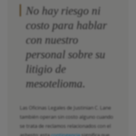
No hay riesgo ni
costo para hablar
con nuestro
personal sobre su
litigio de
mesotelioma.
Las Oficinas Legales de Justinian C. Lane
también operan sin costo alguno cuando
se trata de reclamos relacionados con el
asbesto; esta
contingencia
significa que