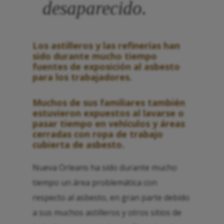
desaparecido.
Los astilleros y las refinerías han
sido durante mucho tiempo
fuentes de exposición al asbesto
para los trabajadores.
Muchos de sus familiares también
estuvieron expuestos al lavarse o
pasar tiempo en vehículos y áreas
cerradas con ropa de trabajo
cubierta de asbesto.
Nueva Orleans ha sido durante mucho
tiempo un área problemática con
respecto al asbesto, en gran parte debido
a sus muchos astilleros y otros sitios de