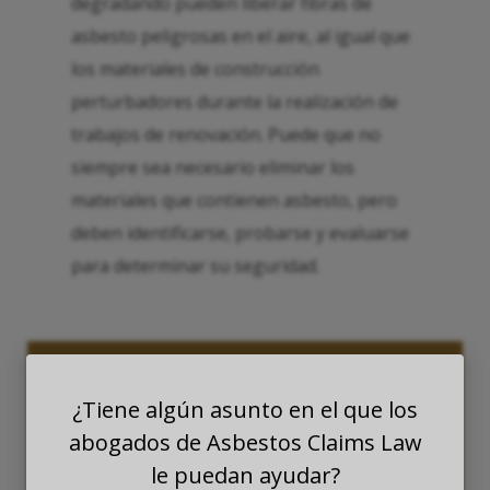
degradando pueden liberar fibras de
asbesto peligrosas en el aire, al igual que
los materiales de construcción
perturbadores durante la realización de
trabajos de renovación. Puede que no
siempre sea necesario eliminar los
materiales que contienen asbesto, pero
deben identificarse, probarse y evaluarse
para determinar su seguridad.
¿Califica usted para una
¿Tiene algún asunto en el que los
compensación?
abogados de Asbestos Claims Law
Descubra rápida y fácilmente cómo estuvo expuesto
le puedan ayudar?
buscando en WARD, la base de datos de asbesto más