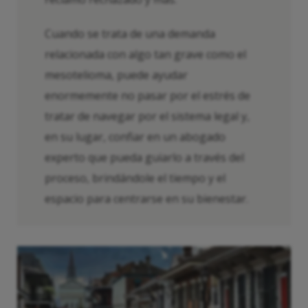
Cuando se trata de una demanda
relacionada con algo tan grave como el
mesotelioma, puede ayudar
enormemente no pasar por el estrés de
tratar de navegar por el sistema legal y,
en su lugar, confiar en un abogado
experto que pueda guiarlo a través del
proceso, brindándole el tiempo y el
espacio para centrarse en su bienestar.