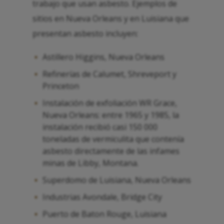
trabajo que usan asbesto. Ejemplos de
sitios en Nueva Orleans y en Luisiana que
presentan asbesto incluyen:
Astillero Higgins, Nueva Orleans
Refinerías de Calumet, Shreveport y
Princeton
Instalación de exfoliación WR Grace,
Nueva Orleans: entre 1965 y 1985, la
instalación recibió casi 150 000
toneladas de vermiculita que contenía
asbesto directamente de las infames
minas de Libby, Montana.
Superdomo de Luisiana, Nueva Orleans
Industrias Avondale, Bridge City
Puerto de Baton Rouge, Luisiana