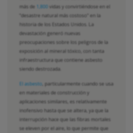
más de
1,800
vidas y convirtiéndose en el
"desastre natural más costoso" en la
historia de los Estados Unidos. La
devastación generó nuevas
preocupaciones sobre los peligros de la
exposición al mineral tóxico, con tanta
infraestructura que contiene asbesto
siendo destrozada.
El asbesto
, particularmente cuando se usa
en materiales de construcción y
aplicaciones similares, es relativamente
inofensivo hasta que se altera, ya que la
interrupción hace que las fibras mortales
se eleven por el aire, lo que permite que