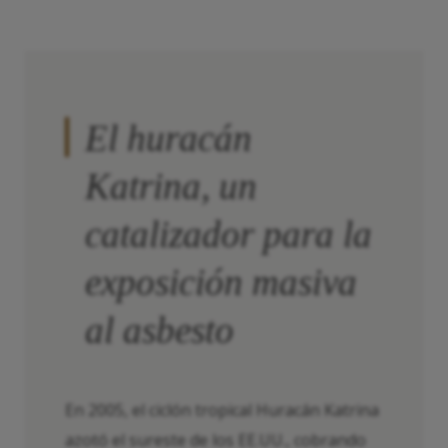
El huracán
Katrina, un
catalizador para la
exposición masiva
al asbesto
En 2005, el ciclón tropical Huracán Katrina
azotó el sureste de los EE.UU., cobrando