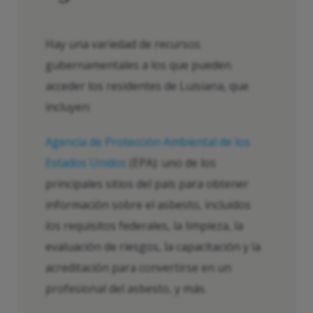
Hay una variedad de recursos
gubernamentales a los que pueden
acceder los residentes de Luisiana, que
incluyen:
Agencia de Protección Ambiental de los
Estados Unidos
(EPA): uno de los
principales sitios del país para obtener
información sobre el asbesto, incluidos
los requisitos federales, la limpieza, la
evaluación de riesgos, la capacitación y la
acreditación para convertirse en un
profesional del asbesto, y más.