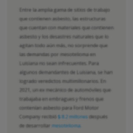
Entre la amplia gama de sitios de trabajo
que contienen asbesto, las estructuras
que cuentan con materiales que contienen
asbesto y los desastres naturales que lo
agitan todo aún más, no sorprende que
las demandas por mesotelioma en
Luisiana no sean infrecuentes. Para
algunos demandantes de Luisiana, se han
logrado veredictos multimillonarios. En
2021, un ex mecánico de automóviles que
trabajaba en embragues y frenos que
contenían asbesto para Ford Motor
Company recibió
$ 8.2 millones
después
de desarrollar
mesotelioma
.