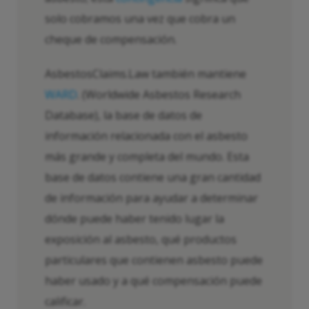
solo cobramos una vez que cobra un
cheque de compensación.
AsbestosClaims.Law también mantiene
WARD
. (Worldwide Asbestos Research
Database), la base de datos de
información relacionada con el asbesto
más grande y completa del mundo. Esta
base de datos contiene una gran cantidad
de información para ayudar a determinar
dónde puede haber tenido lugar la
exposición al asbesto, qué productos
particulares que contienen asbesto puede
haber usado y a qué compensación puede
calificar.