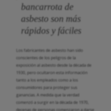
bancarrota de
asbesto son más
rápidos y fáciles
Los fabricantes de asbesto han sido
conscientes de los peligros de la
exposición al asbesto desde la década de
1930, pero ocultaron esta información
tanto a los empleados como a los
consumidores para proteger sus
ganancias. A medida que la verdad
comenzó a surgir en la década de 1970,
decenas de personas comenzaron a darse