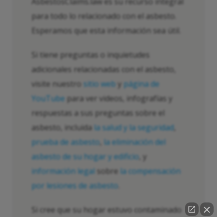
AsbestosClaims.law es su recurso integral
para todo lo relacionado con el asbesto.
Esperamos que esta información sea útil.
Si tiene preguntas o inquietudes
adicionales relacionadas con el asbesto,
visite nuestro
sitio web
y
página de
YouTube
para ver videos, infografías y
respuestas a sus preguntas sobre el
asbesto, incluida
la salud y la seguridad
,
prueba de asbesto
,
la eliminación del
asbesto de su hogar y edificio
, y
información legal
sobre
la compensación
por lesiones de asbesto
.
Si cree que su hogar estuvo contaminado