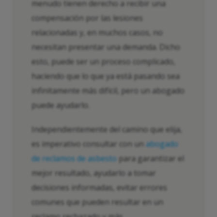
menudo tienen derecho a recibir una
compensación por las lesiones
relacionadas y, en muchos casos, no
necesitan presentar una demanda. Dicho
esto, puede ser un proceso complicado,
haciendo que lo que ya está pasando sea
infinitamente más difícil, pero un abogado
puede ayudarlo.
Independientemente del camino que elija,
es imperativo consultar con un
abogado
de reclamos de asbesto
para garantizar el
mejor resultado, ayudarlo a tomar
decisiones informadas, evitar errores
comunes que pueden resultar en un
reclamo rechazado y más.