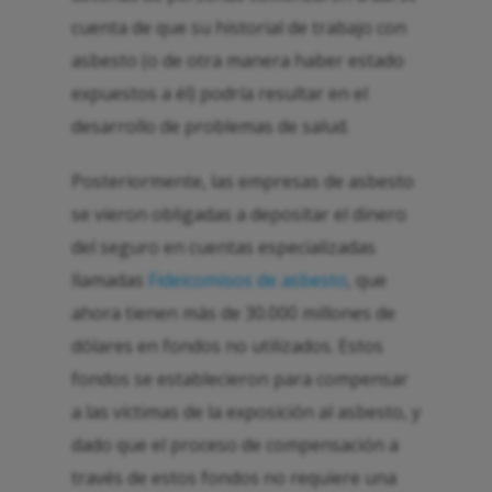
cuenta de que su historial de trabajo con
asbesto (o de otra manera haber estado
expuestos a él) podría resultar en el
desarrollo de problemas de salud.
Posteriormente, las empresas de asbesto
se vieron obligadas a depositar el dinero
del seguro en cuentas especializadas
llamadas
Fideicomisos de asbesto
, que
ahora tienen más de 30.000 millones de
dólares en fondos no utilizados. Estos
fondos se establecieron para compensar
a las víctimas de la exposición al asbesto, y
dado que el proceso de compensación a
través de estos fondos no requiere una