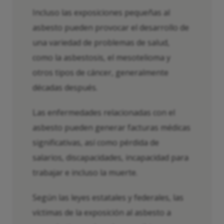
Incluso las exposiciones pequeñas al
asbesto pueden provocar el desarrollo de
una variedad de problemas de salud,
como la asbestosis, el mesotelioma y
otros tipos de cáncer, generalmente
décadas después.
Las enfermedades relacionadas con el
asbesto pueden generar facturas médicas
significativas, así como pérdida de
salarios, discapacidades, incapacidad para
trabajar e incluso la muerte.
Según las leyes estatales y federales, las
víctimas de la exposición al asbesto a