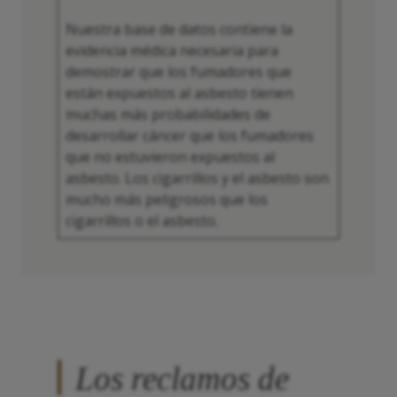
Nuestra base de datos contiene la
evidencia médica necesaria para
demostrar que los fumadores que
están expuestos al asbesto tienen
muchas más probabilidades de
desarrollar cáncer que los fumadores
que no estuvieron expuestos al
asbesto. Los cigarrillos y el asbesto son
mucho más peligrosos que los
cigarrillos o el asbesto.
Los reclamos de