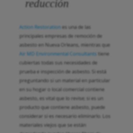
reducción
Action Restoration
es una de las
principales empresas de remoción de
asbesto en Nueva Orleans, mientras que
Air MD Environmental Consultants
tiene
cubiertas todas sus necesidades de
prueba e inspección de asbesto. Si está
preguntando si un material en particular
en su hogar o local comercial contiene
asbesto, es vital que lo revise; si es un
producto que contiene asbesto, puede
considerar si es necesario eliminarlo. Los
materiales viejos que se están