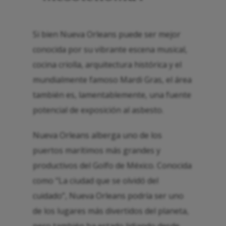
Si bien Nueva Orleans puede ser mejor
conocida por su vibrante escena musical,
cocina criolla, arquitectura histórica y el
mundialmente famoso Mardi Gras, el área
también es, lamentablemente, una fuente
potencial de exposición al asbesto.
Nueva Orleans alberga uno de los
puertos marítimos más grandes y
productivos del Golfo de México. Conocida
como “La ciudad que se olvidó del
cuidado”, Nueva Orleans podría ser uno
de los lugares más divertidos del planeta,
pero también ha estado lidiando desde