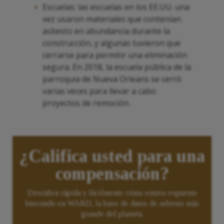
Escuelas: las escuelas en los EE.UU. una
vez usaron materiales que contenían
asbesto en abundancia durante la
construcción, y algunas tuvieron que
cerrarse para permitir una eliminación
segura. En 2018, la escuela pública de la
parroquia de Nueva Orleans se cerró
varias veces para llevar a cabo
proyectos de remoción.
¿Califica usted para una
compensación?
Descubra rápida y fácilmente cómo estuvo expuesto
buscando en WARD, la base de datos de asbesto más
grande del planeta.