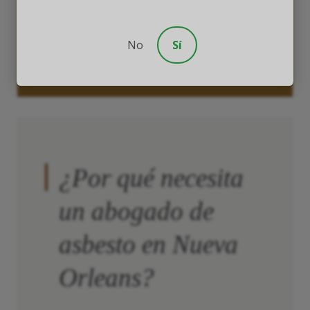
grande del planeta.
No
Sí
BÚSQUEDA GRATUITA >
¿Por qué necesita
un abogado de
asbesto en Nueva
Orleans?