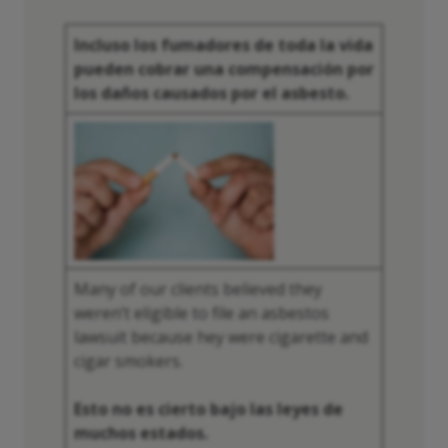
Incluso los fumadores de toda la vida
pueden cobrar una compensación por
los daños causados por el asbesto.
Many of our clients believed they
weren’t eligible to file an asbestos
lawsuit because hey were cigarette and
cigar smokers.
Esto no es cierto bajo las leyes de
muchos estados.