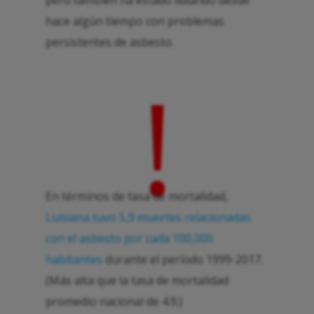
hace algún tiempo con problemas
persistentes de asbesto.
!
En términos de tasa de mortalidad,
Luisiana tuvo 5,9 muertes relacionadas
con el asbesto por cada 100,000
habitantes
durante el período 1999-2017.
(Más alta que la tasa de mortalidad
promedio nacional de 4.9.)