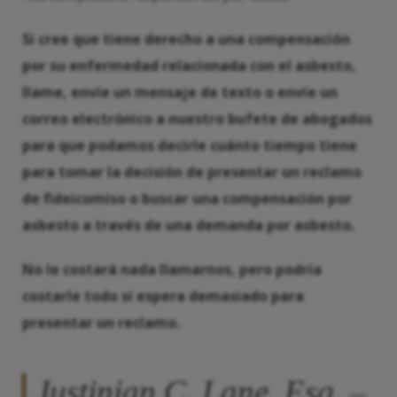
Si cree que tiene derecho a una compensación
por su enfermedad relacionada con el asbesto,
llame, envíe un mensaje de texto o envíe un
correo electrónico a nuestro bufete de abogados
para que podamos decirle cuánto tiempo tiene
para tomar la decisión de presentar un reclamo
de fideicomiso o buscar una compensación por
asbesto a través de una demanda por asbesto.
No le costará nada llamarnos, pero podría
costarle todo si espera demasiado para
presentar un reclamo.
Justinian C. Lane, Esq. –