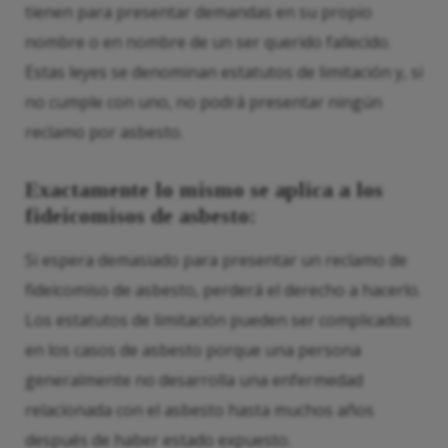
tienen para presentar demandas en su propio
nombre o en nombre de un ser querido fallecido.
Estas leyes se denominan estatutos de limitación y, si
no cumple con uno, no podrá presentar ningún
reclamo por asbesto.
Exactamente lo mismo se aplica a los
fideicomisos de asbesto:
Si espera demasiado para presentar un reclamo de
fideicomiso de asbesto, perderá el derecho a hacerlo.
Los estatutos de limitación pueden ser complicados
en los casos de asbesto porque una persona
generalmente no desarrolla una enfermedad
relacionada con el asbesto hasta muchos años
después de haber estado expuesto.