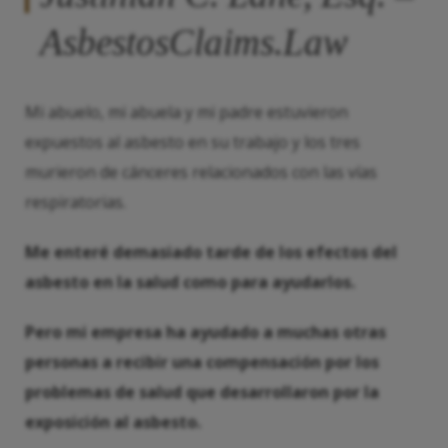
AsbestosClaims.Law
Mi abuelo, mi abuela y mi padre estuvieron
expuestos al asbesto en su trabajo y los tres
murieron de cánceres relacionados con las vías
respiratorias.
Me enteré demasiado tarde de los efectos del
asbesto en la salud como para ayudarlos.
Pero mi empresa ha ayudado a muchas otras
personas a recibir una compensación por los
problemas de salud que desarrollaron por la
exposición al asbesto.