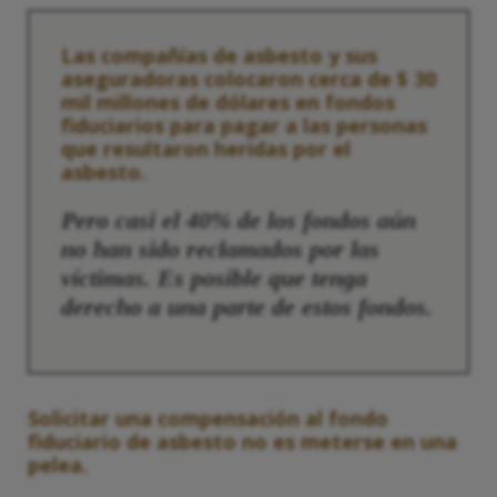
Las compañías de asbesto y sus
aseguradoras colocaron cerca de $ 30
mil millones de dólares en fondos
fiduciarios para pagar a las personas
que resultaron heridas por el
asbesto.
Pero casi el 40% de los fondos aún
no han sido reclamados por las
víctimas. Es posible que tenga
derecho a una parte de estos fondos.
Solicitar una compensación al fondo
fiduciario de asbesto no es meterse en una
pelea.