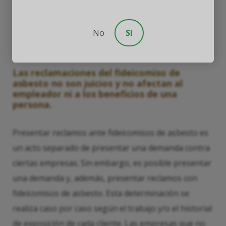
No
Sí
Las reclamaciones del fideicomiso de
asbesto no son juicios y no afectan al
empleador ni a los beneficios de una
persona.
Presentar reclamos ante fideicomisos de asbesto es
un acto separado de presentar una demanda contra
ciertas empresas. Sin embargo, es posible presentar
una demanda y, además, presentar reclamos con
fideicomisos de asbesto. Esta determinación se
realiza caso por caso según el trabajo y/o el historial
de exposición de cada cliente. Las empresas que no