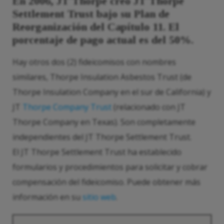
En 2006, JT Thorpe creó JT Thorpe
Settlement Trust bajo su Plan de
Reorganización del Capítulo 11. El
porcentaje de pago actual es del 50%.
Hay otros dos (2) fideicomisos con nombres
similares, Thorpe Insulation Asbestos Trust (de
Thorpe Insulation Company en el sur de California) y
JT
Thorpe Company Trust
(relacionado con JT
Thorpe Company en Texas). Son completamente
independientes del JT Thorpe Settlement Trust.
El JT Thorpe Settlement Trust ha establecido
formularios y procedimientos para solicitar y cobrar
compensación del fideicomiso. Puede obtener más
información en su
sitio web
.