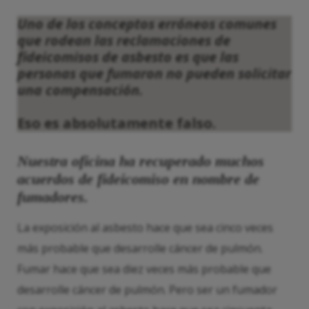
Uno de los conceptos erróneos comunes
que rodean las reclamaciones de
fideicomisos de asbesto es que las
personas que fumaron no pueden solicitar
una compensación.
Eso es absolutamente falso.
Nuestra oficina ha recuperado muchos
acuerdos de fideicomiso en nombre de
fumadores.
La exposición al asbesto hace que sea cinco veces
más probable que desarrolle cáncer de pulmón.
Fumar hace que sea diez veces más probable que
desarrolle cáncer de pulmón. Pero ser un fumador