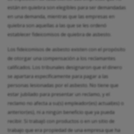
están en quiebra son elegibles para ser demandadas
en una demanda, mientras que las empresas en
quiebra son aquellas a las que se les ordenó
establecer fideicomisos de quiebra de asbesto.
Los fideicomisos de asbesto existen con el propósito
de otorgar una compensación a los reclamantes
calificados. Los tribunales designaron que el dinero
se apartara específicamente para pagar a las
personas lesionadas por el asbesto. No tiene que
estar jubilado para presentar un reclamo, y el
reclamo no afecta a su(s) empleador(es) actual(es) o
anterior(es), ni a ningún beneficio que ya pueda
recibir. Si trabajó con productos o en un sitio de
trabajo que era propiedad de una empresa que ha