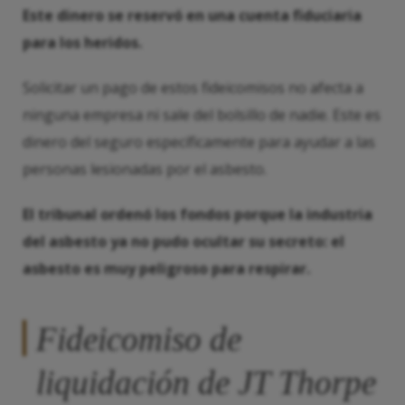
Este dinero se reservó en una cuenta fiduciaria
para los heridos.
Solicitar un pago de estos fideicomisos no afecta a
ninguna empresa ni sale del bolsillo de nadie. Este es
dinero del seguro específicamente para ayudar a las
personas lesionadas por el asbesto.
El tribunal ordenó los fondos porque la industria
del asbesto ya no pudo ocultar su secreto: el
asbesto es muy peligroso para respirar.
Fideicomiso de
liquidación de JT Thorpe