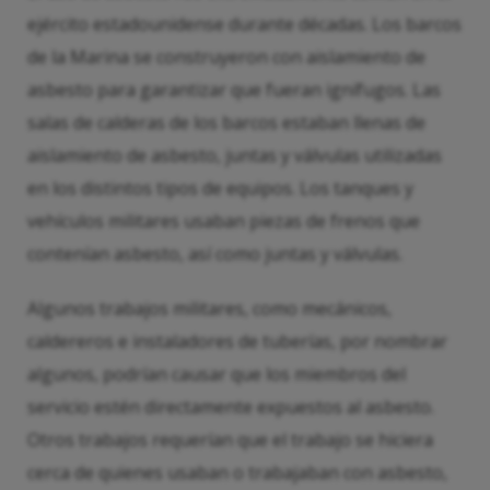
ejército estadounidense durante décadas. Los barcos
de la Marina se construyeron con aislamiento de
asbesto para garantizar que fueran ignífugos. Las
salas de calderas de los barcos estaban llenas de
aislamiento de asbesto, juntas y válvulas utilizadas
en los distintos tipos de equipos. Los tanques y
vehículos militares usaban piezas de frenos que
contenían asbesto, así como juntas y válvulas.
Algunos trabajos militares, como mecánicos,
caldereros e instaladores de tuberías, por nombrar
algunos, podrían causar que los miembros del
servicio estén directamente expuestos al asbesto.
Otros trabajos requerían que el trabajo se hiciera
cerca de quienes usaban o trabajaban con asbesto,