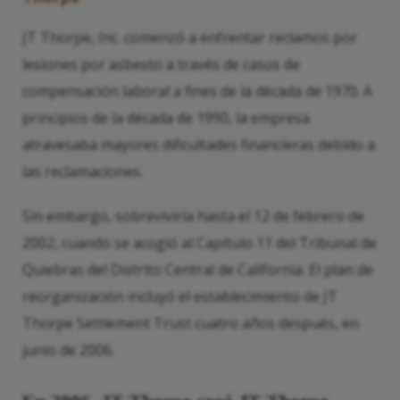
JT Thorpe, Inc. comenzó a enfrentar reclamos por
lesiones por asbesto a través de casos de
compensación laboral a fines de la década de 1970. A
principios de la década de 1990, la empresa
atravesaba mayores dificultades financieras debido a
las reclamaciones.
Sin embargo, sobreviviría hasta el 12 de febrero de
2002, cuando se acogió al Capítulo 11 del Tribunal de
Quiebras del Distrito Central de California. El plan de
reorganización incluyó el establecimiento de JT
Thorpe Settlement Trust cuatro años después, en
junio de 2006.