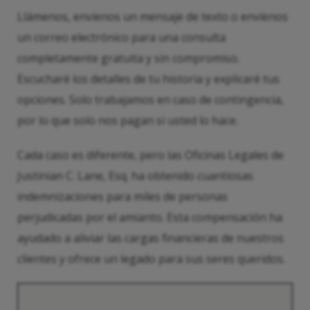
Llámenos, envíenos un mensaje de texto o envíenos
un correo electrónico para una consulta
completamente gratuita y sin compromiso.
Escucharé los detalles de tu historia y explicaré tus
opciones. Solo trabajamos en caso de contingencia,
por lo que solo nos pagan si usted lo hace.
Cada caso es diferente, pero las Oficinas Legales de
Justinian C. Lane, Esq. ha obtenido cuantiosas
indemnizaciones para miles de personas
perjudicadas por el amianto. Esta compensación ha
ayudado a aliviar las cargas financieras de nuestros
clientes y ofrece un legado para sus seres queridos.