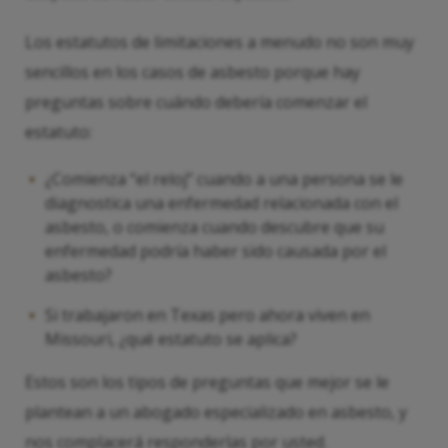
Los estatutos de limitaciones a menudo no son muy
sencillos en los casos de asbesto porque hay
preguntas sobre cuándo debería comenzar el
estatuto:
¿Comienza “el reloj” cuando a una persona se le
diagnostica una enfermedad relacionada con el
asbesto, o comienza cuando descubre que su
enfermedad podría haber sido causada por el
asbesto?
Si trabajaron en Texas pero ahora viven en
Missouri, ¿qué estatuto se aplica?
Estos son los tipos de preguntas que mejor se le
plantean a un abogado especializado en asbesto, y
nos complacerá responderlas por usted.