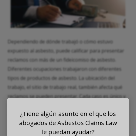
Dependiendo de dónde trabajó o cómo estuvo
expuesto al asbesto, puede calificar para presentar
reclamos con más de un fideicomiso de asbesto.
Diferentes ocupaciones trabajaron con diferentes
tipos de productos de asbesto. La ubicación del
trabajo, el sitio de trabajo real, también afecta qué
reclamos se pueden presentar. Cada caso es único y
miles de clientes han podido recibir compensación de
¿Tiene algún asunto en el que los
múltiples fideicomisos de asbesto.
abogados de Asbestos Claims Law
le puedan ayudar?