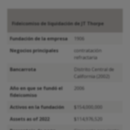
Fideicomiso de liquidación de JT Thorpe
Fundación de la empresa
1906
Negocios principales
contratación
refractaria
Bancarrota
Distrito Central de
California (2002)
Año en que se fundó el
2006
fideicomiso
Activos en la fundación
$154,000,000
Assets as of 2022
$114,976,520