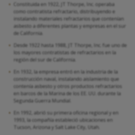
Constituida en 1922, JT Thorpe, Inc. operaba
como contratista refractario, distribuyendo e
instalando materiales refractarios que contenían
asbesto a diferentes plantas y empresas en el sur
de California.
Desde 1922 hasta 1988, JT Thorpe, Inc. fue uno de
los mayores contratistas de refractarios en la
región del sur de California.
En 1932, la empresa entró en la industria de la
construcción naval, instalando aislamiento que
contenía asbesto y otros productos refractarios
en barcos de la Marina de los EE. UU. durante la
Segunda Guerra Mundial.
En 1992, abrió su primera oficina regional y en
1993, la compañía estableció ubicaciones en
Tucson, Arizona y Salt Lake City, Utah.