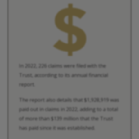
In 2022, 226 claims were filed with the
Trust, according to its annual financial
report.
The report also details that $1,928,919 was
paid out in claims in 2022, adding to a total
of more than $139 million that the Trust
has paid since it was established.