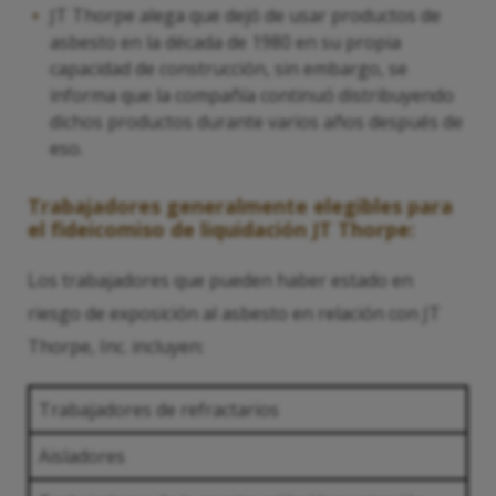
JT Thorpe alega que dejó de usar productos de
asbesto en la década de 1980 en su propia
capacidad de construcción, sin embargo, se
informa que la compañía continuó distribuyendo
dichos productos durante varios años después de
eso.
Trabajadores generalmente elegibles para
el fideicomiso de liquidación JT Thorpe:
Los trabajadores que pueden haber estado en
riesgo de exposición al asbesto en relación con JT
Thorpe, Inc. incluyen:
Trabajadores de refractarios
Aisladores