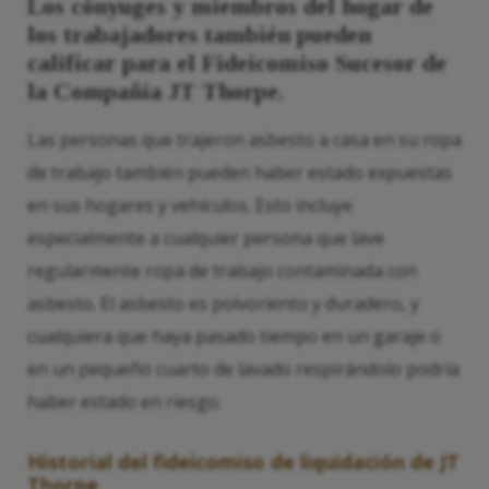
Los cónyuges y miembros del hogar de
los trabajadores también pueden
calificar para el Fideicomiso Sucesor de
la Compañía JT Thorpe.
Las personas que trajeron asbesto a casa en su ropa
de trabajo también pueden haber estado expuestas
en sus hogares y vehículos. Esto incluye
especialmente a cualquier persona que lave
regularmente ropa de trabajo contaminada con
asbesto. El asbesto es polvoriento y duradero, y
cualquiera que haya pasado tiempo en un garaje o
en un pequeño cuarto de lavado respirándolo podría
haber estado en riesgo.
Historial del fideicomiso de liquidación de JT
Thorpe