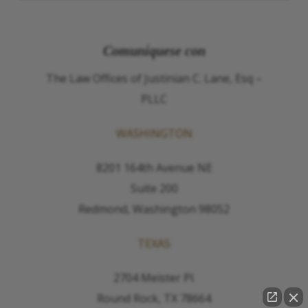
Comuníquese con
The Law Offices of Justinian C. Lane, Esq –
PLLC
WASHINGTON
8201 164th Avenue NE
Suite 200
Redmond, Washington 98052
TEXAS
2704 Meister Pl.
Round Rock, TX 78664