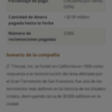
Porcentaje de pago
Cincuenta por ciento
(50%)
Cantidad de dinero
> $139 million
pagada hasta la fecha
Número de
3,900
reclamaciones pagadas
Sumario de la compañía
JT Thorpe, Inc. se fundó en California en 1906 como
respuesta a la reconstrucción del área afectada por
el Gran Terremoto de San Francisco; fue uno de los
terremotos más dañinos en la historia de los Estados
Unidos, destruyendo cerca de 30.000 edificios en la
ciudad.