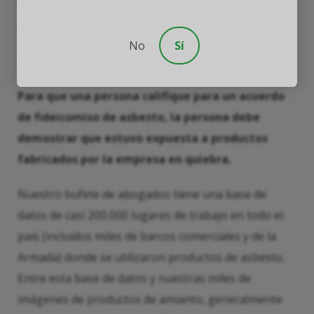
fideicomiso tiene al menos los dos requisitos
básicos siguientes:
No
Sí
Prueba de exposición al producto:
Para que una persona califique para un acuerdo
de fideicomiso de asbesto, la persona debe
demostrar que estuvo expuesta a productos
fabricados por la empresa en quiebra.
Nuestro bufete de abogados tiene una base de
datos de casi 200,000 lugares de trabajo en todo el
país (incluidos miles de barcos comerciales y de la
Armada) donde se utilizaron productos de asbesto.
Entre esta base de datos y nuestras miles de
imágenes de productos de amianto, generalmente