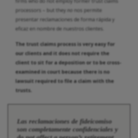
firms who do not employ former trust claims
processors – but they
no
nos permite
presentar reclamaciones de forma rápida y
eficaz en nombre de nuestros clientes.
The trust claims process is very easy for
our clients and it does not require the
client to sit for a deposition or to be cross-
examined in court because there is no
lawsuit
required to file a claim with the
trusts.
Las reclamaciones de fideicomiso
son completamente confidenciales y
do not affect a person’s retirement