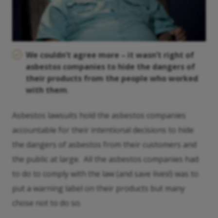
We couldn’t agree more – it wasn’t right of
asbestos companies to hide the dangers of
their products from the people who worked
with them
.
Asbestos lawsuits hold the asbestos companies
accountable for their intentional decisions to hide
the dangers of asbestos from their customers and
the public at large. All the asbestos companies had
to do to comply with the law (and save lives!) was to
put a warning label on their products but many
chose not to do so.