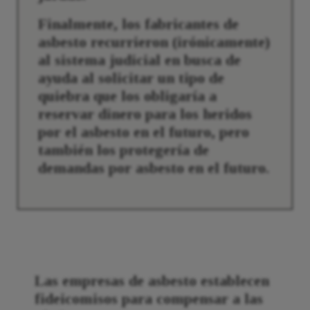
Finalmente, los fabricantes de
asbesto recurrieron (irónicamente)
al sistema judicial en busca de
ayuda al solicitar un tipo de
quiebra que los obligaría a
reservar dinero para los heridos
por el asbesto en el futuro, pero
también los protegería de
demandas por asbesto en el futuro.
Las empresas de asbesto establecen
fideicomisos para compensar a las