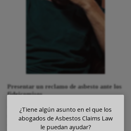
Presentar un reclamo de asbesto ante los
fideicomisos
Cada fideicomiso de asbesto tiene diferentes
¿Tiene algún asunto en el que los
requisitos que un reclamante potencial debe
abogados de Asbestos Claims Law
cumplir para calificar para un acuerdo, pero cada
le puedan ayudar?