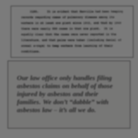
Our law office only handles filing
asbestos claims on behalf of those
injured by asbestos and their
families. We don’t “dabble” with
asbestos law – it’s all we do.