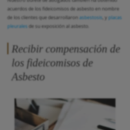
Nuestro bufete de abogados también ha obtenido
acuerdos de los fideicomisos de asbesto en nombre
de los clientes que desarrollaron
asbestosis
, y
placas
pleurales
de su exposición al asbesto.
Recibir compensación de
los fideicomisos de
Asbesto