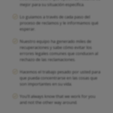
mejor para su situación específica.
Lo guiamos a través de cada paso del
proceso de reclamos y le informamos qué
esperar.
Nuestro equipo ha generado miles de
recuperaciones y sabe cómo evitar los
errores legales comunes que conducen al
rechazo de las reclamaciones.
Hacemos el trabajo pesado por usted para
que pueda concentrarse en las cosas que
son importantes en su vida.
You’ll always know that we work for you
and not the other way around.