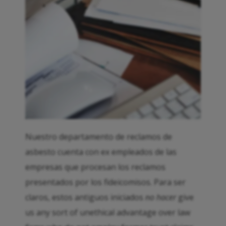
Nuestro departamento de reclamos de
asbesto cuenta con ex empleados de las
empresas que procesan los reclamos
presentados por los fideicomisos. Para ser
claros, estos antiguos iniciados
no hacer
give
us any sort of unethical advantage over law