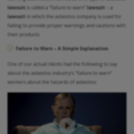
lawsuit
is called a “failure to warn”
lawsuit
– a
lawsuit
in which the asbestos company is sued for
failing to provide proper warnings and cautions with
their products.
Failure to Warn – A Simple Explanation
One of our actual clients had the following to say
about the asbestos industry’s “failure to warn”
workers about the hazards of asbestos: