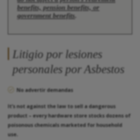
benefits, pension benefits, or
government benefits
.
Litigio por lesiones
personales por Asbestos
No advertir demandas
It’s not against the law to sell a dangerous
product – every hardware store stocks dozens of
poisonous chemicals marketed for household
use.