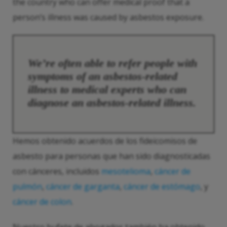
the country who can offer medical proof that a
person’s illness was caused by asbestos exposure.
We’re often able to refer people with
symptoms of an asbestos-related
illness to medical experts who can
diagnose an asbestos-related illness.
Hemos obtenido acuerdos de los fideicomisos de
asbesto para personas que han sido diagnosticadas
con cánceres, incluidos
mesotelioma
,
cáncer de
pulmón
,
cáncer de garganta
,
cáncer de estómago
, y
cáncer de colon
.