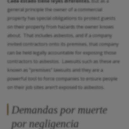
Cada estado tiene leyes diferentes.
But as a
general principle the owner of a commercial
property has special obligations to protect guests
on their property from hazards the owner knows
about. That includes asbestos, and if a company
invited contractors onto its premises, that company
can be held legally accountable for exposing those
contractors to asbestos. Lawsuits such as these are
known as “premises” lawsuits and they are a
powerful tool to force companies to ensure people
on their job sites aren’t exposed to asbestos.
Demandas por muerte
por negligencia