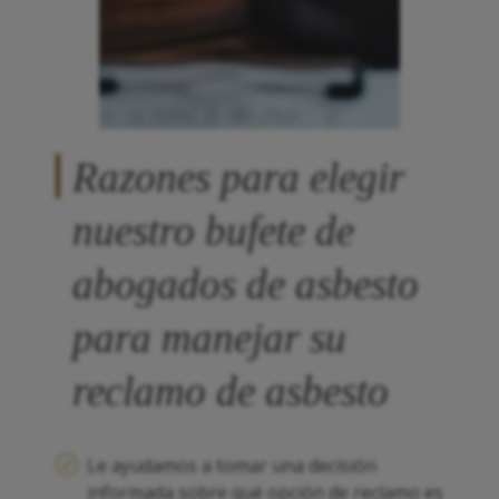
Razones para elegir
nuestro bufete de
abogados de asbesto
para manejar su
reclamo de asbesto
Le ayudamos a tomar una decisión
informada sobre qué opción de reclamo es