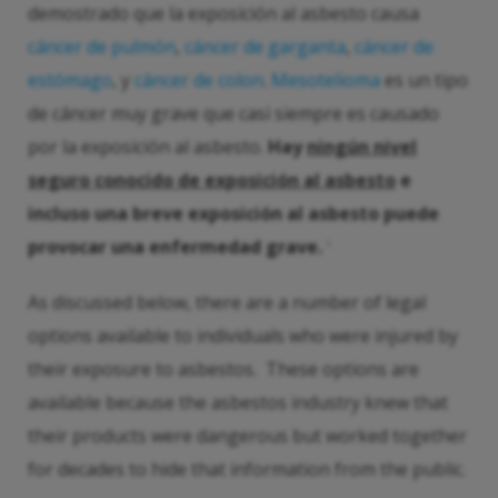
demostrado que la exposición al asbesto causa
cáncer de pulmón
,
cáncer de garganta
,
cáncer de
estómago
, y
cáncer de colon
.
Mesotelioma
es un tipo
de cáncer muy grave que casi siempre es causado
por la exposición al asbesto.
Hay
ningún nivel
seguro conocido de exposición al asbesto
e
incluso una breve exposición al asbesto puede
provocar una enfermedad grave.
1
As discussed below, there are a number of legal
options available to individuals who were injured by
their exposure to asbestos. These options are
available because the asbestos industry knew that
their products were dangerous but worked together
for decades to hide that information from the public.