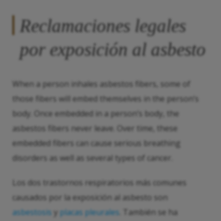
Reclamaciones legales
por exposición al asbesto
When a person inhales asbestos fibers, some of
those fibers will embed themselves in the person’s
body. Once embedded in a person’s body, the
asbestos fibers never leave. Over time, these
embedded fibers can cause serious breathing
disorders as well as several types of cancer.
Los dos trastornos respiratorios más comunes
causados por la exposición al asbesto son
asbestosis
y
placas pleurales
. También se ha