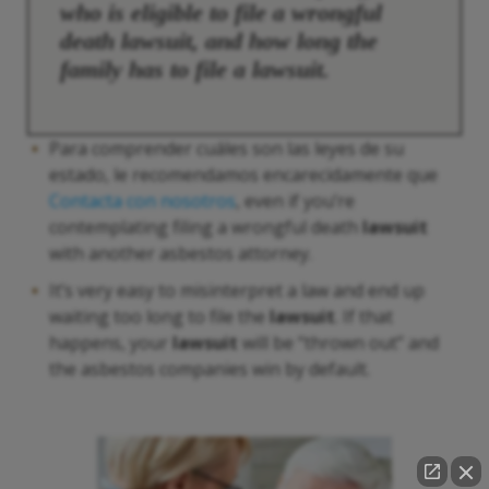
who is eligible to file a wrongful
death
lawsuit
, and how long the
family has to file a
lawsuit
.
Para comprender cuáles son las leyes de su
estado, le recomendamos encarecidamente que
Contacta con nosotros
, even if you’re
contemplating filing a wrongful death
lawsuit
with another asbestos attorney.
It’s very easy to misinterpret a law and end up
waiting too long to file the
lawsuit
. If that
happens, your
lawsuit
will be “thrown out” and
the asbestos companies win by default.