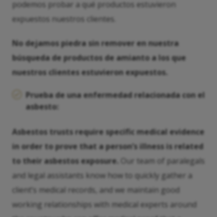
podemos probar a qué productos estuvieron
expuestos nuestros clientes.
No dejamos piedra sin remover en nuestra
búsqueda de productos de amianto a los que
nuestros clientes estuvieron expuestos.
Prueba de una enfermedad relacionada con el
asbesto:
Asbestos trusts require specific medical evidence
in order to prove that a person’s illness is related
to their asbestos exposure.
Our team of paralegals
and legal assistants know how to quickly gather a
client’s medical records, and we maintain good
working relationships with medical experts around