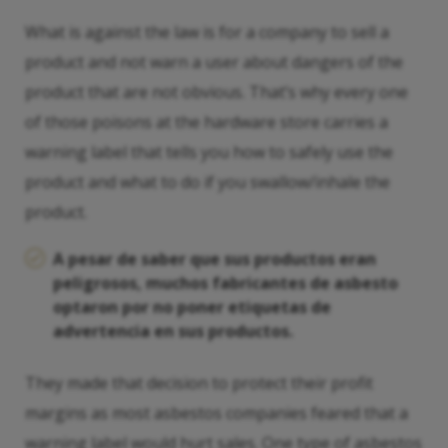
What is against the law is for a company to sell a
product and not warn a user about dangers of the
product that are not obvious. That’s why every one
of those poisons at the hardware store carries a
warning label that tells you how to safely use the
product and what to do if you swallow/inhale the
product.
A pesar de saber que sus productos eran
peligrosos, muchos fabricantes de asbesto
optaron por no poner etiquetas de
advertencia en sus productos.
They made that decision to protect their profit
margins as most asbestos companies feared that a
warning label would hurt sales. One type of asbestos