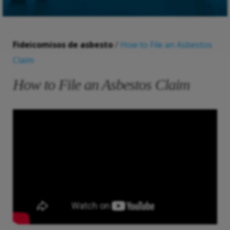
Fideicomisos de asbesto
/
How to File an Asbestos
Claim
How to File an Asbestos Claim