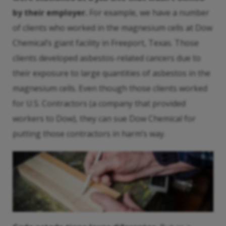
by their employer.
For example, we have a number
of clients who worked in the magnesium cells at Dow
Chemical’s giant facility in Freeport, Texas. Those
clients developed asbestos-related cancers due to
their exposure to large quantities of asbestos in the
magnesium cells. Even though those clients worked
for U.S. Contractors (a company that provided
workers to Dow), they can sue Dow Chemical for
putting those contractors in harm’s way.