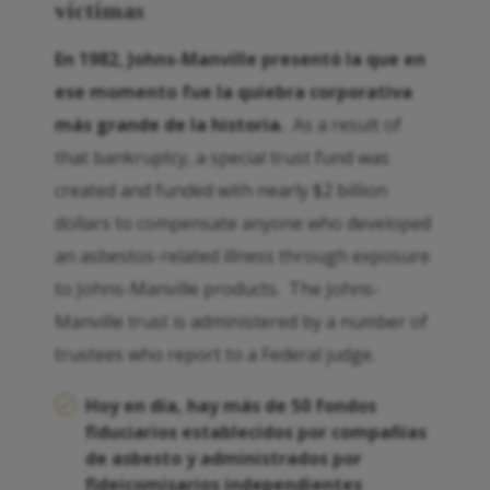
víctimas
En 1982, Johns-Manville presentó la que en
ese momento fue la quiebra corporativa
más grande de la historia.
As a result of
that bankruptcy, a special trust fund was
created and funded with nearly $2 billion
dollars to compensate anyone who developed
an asbestos-related illness through exposure
to Johns-Manville products. The Johns-
Manville trust is administered by a number of
trustees who report to a Federal judge.
Hoy en día, hay más de 50 fondos
fiduciarios establecidos por compañías
de asbesto y administrados por
fideicomisarios independientes