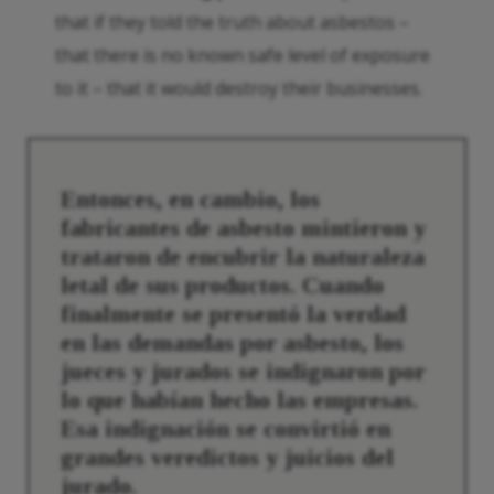
that if they told the truth about asbestos –
that there is no known safe level of exposure
to it – that it would destroy their businesses.
Entonces, en cambio, los
fabricantes de asbesto mintieron y
trataron de encubrir la naturaleza
letal de sus productos.
Cuando
finalmente se presentó la verdad
en las demandas por asbesto, los
jueces y jurados se indignaron por
lo que habían hecho las empresas.
Esa indignación se convirtió en
grandes veredictos y juicios del
jurado.