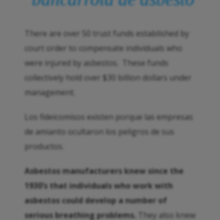
There are over 50 trust funds established by
court order to compensate individuals who
were injured by asbestos. These funds
collectively hold over $30 billion dollars under
management.
Los fideicomisos existen porque las empresas
de amianto ocultaron los peligros de sus
productos.
Asbestos manufacturers knew since the
1930’s that individuals who work with
asbestos could develop a number of
serious breathing problems.
They also knew