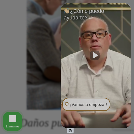
¿Cómo puedo
ayudarte?
¡Vamos a empezar!
Daños punitivos
Llámanos