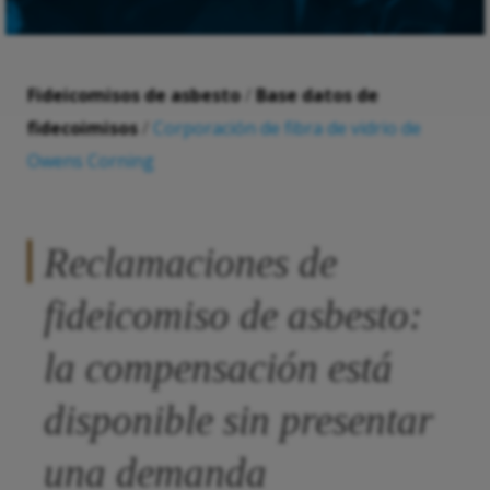
Fideicomisos de asbesto
/
Base datos de
fidecoimisos
/
Corporación de fibra de vidrio de
Owens Corning
Reclamaciones de
fideicomiso de asbesto:
la compensación está
disponible sin presentar
una demanda