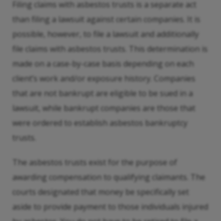
Filing claims with asbestos trusts is a separate act
than filing a lawsuit against certain companies. It is
possible, however, to file a lawsuit and additionally
file claims with asbestos trusts. This determination is
made on a case-by-case basis depending on each
client’s work and/or exposure history. Companies
that are not bankrupt are eligible to be sued in a
lawsuit, while bankrupt companies are those that
were ordered to establish asbestos bankruptcy
trusts.
The asbestos trusts exist for the purpose of
awarding compensation to qualifying claimants. The
courts designated that money be specifically set
aside to provide payment to those individuals injured