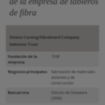
de la empresa de tableros
de fibra
Owens
Corning/Fibreboard Company
Asbestos Trust
Fundación de la
1938
empresa
Negocios principales
fabricación de materiales
aislantes y de
construcción
Bancarrota
Distrito de Delaware
(2000)