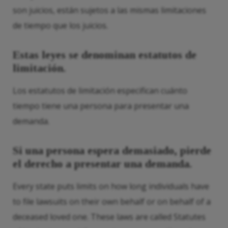
son juicios, están sujetos a las mismas limitaciones
de tiempo que los juicios.
Estas leyes se denominan estatutos de
limitación.
Los estatutos de limitación especifican cuánto
tiempo tiene una persona para presentar una
demanda.
Si una persona espera demasiado, pierde
el derecho a presentar una demanda.
Every state puts limits on how long individuals have
to file lawsuits on their own behalf or on behalf of a
deceased loved one. These laws are called Statutes