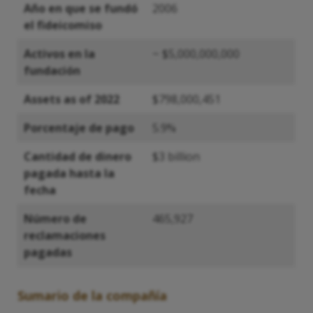
Año en que se fundó
2006
el fideicomiso
Activos en la
~ $5,000,000,000
fundación
Assets as of 2022
$798,000,451
Porcentaje de pago
5.9%
Cantidad de dinero
$3 billion
pagada hasta la
fecha
Número de
465,927
reclamaciones
pagadas
Sumario de la compañía