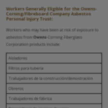
Workers Generally Eligible for the
Owens
-
Corning/Fibreboard Company Asbestos
Personal Injury Trust:
Workers who may have been at risk of exposure to
asbestos from
Owens
-Corning Fiberglass
Corporation products include:
Aisladores
Filtros para tubería
Trabajadores de la construcción/demostración
Obreros
Trabajadores de fábrica