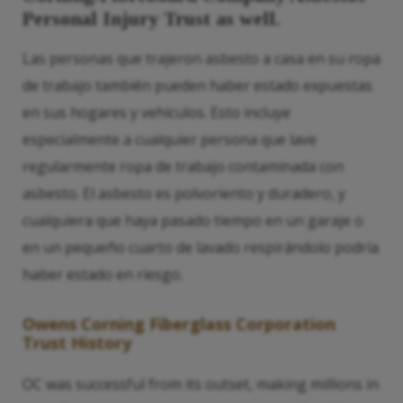
Personal Injury Trust as well.
Las personas que trajeron asbesto a casa en su ropa
de trabajo también pueden haber estado expuestas
en sus hogares y vehículos. Esto incluye
especialmente a cualquier persona que lave
regularmente ropa de trabajo contaminada con
asbesto. El asbesto es polvoriento y duradero, y
cualquiera que haya pasado tiempo en un garaje o
en un pequeño cuarto de lavado respirándolo podría
haber estado en riesgo.
Owens
Corning Fiberglass Corporation
Trust History
OC was successful from its outset, making millions in