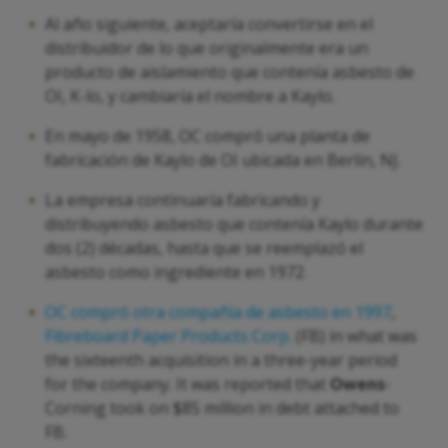
Al año siguiente, aceptaría convertirse en el
distribuidor de lo que originalmente era un
producto de aislamiento que contenía asbesto de
OI, K-lo, y cambiaría el nombre a Kaylo.
En mayo de 1958, OC compró una planta de
fabricación de Kaylo de OI ubicada en Berlín, NJ.
La empresa continuaría fabricando y
distribuyendo asbesto que contenía Kaylo durante
dos (2) décadas, hasta que se reemplazó el
asbesto como ingrediente en 1972.
OC compró otra compañía de asbesto en 1997
,
Fibreboard Paper Products Corp
.
(FB) in what was
the sixteenth acquisition in a three-year period
for the company. It was reported that
Owens
-
Corning took on $85 million in debt attached to
FB.