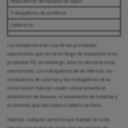
Reparadores de equipos de vapor
Trabajadores de astilleros
Caldereros
Los aisladores eran una de las principales
operaciones que corría el riesgo de exposición a los
productos FB; sin embargo, esto no descarta otras
operaciones. Los trabajadores de las fábricas, los
instaladores de tuberías y los trabajadores de la
construcción habrían usado rutinariamente el
aislamiento de bloques, el aislamiento de tuberías y
el cemento que fabricaba el tablero de fibra.
Además, cualquier persona que trabaje cerca de