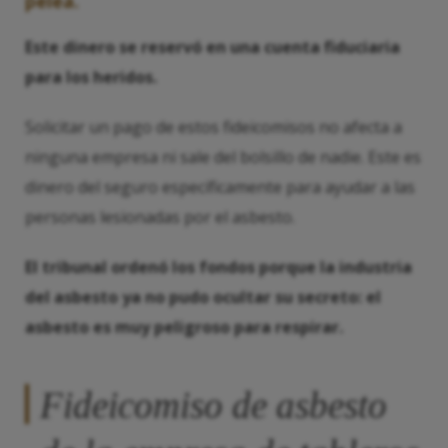
pelea.
Este dinero se reservó en una cuenta fiduciaria
para los heridos.
Solicitar un pago de estos fideicomisos no afecta a
ninguna empresa ni sale del bolsillo de nadie. Este es
dinero del seguro específicamente para ayudar a las
personas lesionadas por el asbesto.
El tribunal ordenó los fondos porque la industria
del asbesto ya no pudo ocultar su secreto: el
asbesto es muy peligroso para respirar.
Fideicomiso de asbesto