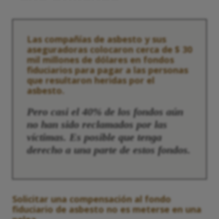
Las compañías de asbesto y sus
aseguradoras colocaron cerca de $ 30
mil millones de dólares en fondos
fiduciarios para pagar a las personas
que resultaron heridas por el
asbesto.
Pero casi el 40% de los fondos aún
no han sido reclamados por las
víctimas. Es posible que tenga
derecho a una parte de estos fondos.
Solicitar una compensación al fondo
fiduciario de asbesto no es meterse en una