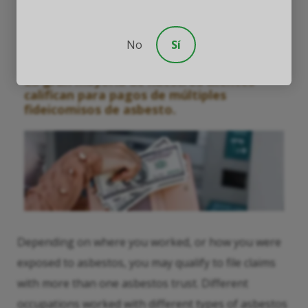
enfermedades de asbesto
No
Sí
La gran mayoría de nuestros clientes
califican para pagos de múltiples
fideicomisos de asbesto.
Depending on where you worked, or how you were
exposed to asbestos, you may qualify to file claims
with more than one asbestos trust. Different
occupations worked with different types of asbestos