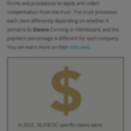
forms and procedures to apply and collect
compensation from the trust. The trust processes
each claim differently depending on whether it
pertains to
Owens
-Corning or Fibreboard, and the
payment percentage is different for each company.
You can learn more on their
sitio web
.
In 2022, 16,318 OC specific claims were