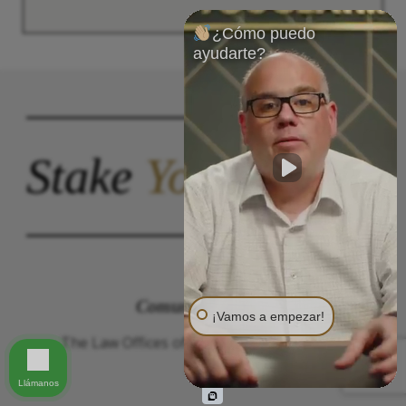
¿Cómo puedo
ayudarte?
Stake
Your
Claim.
Comuníquese con
¡Vamos a empezar!
The Law Offices of Justinian C. Lane, Esq –
PLLC
Llámanos