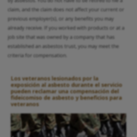
by asbestos. You do not have to be retired to file a
claim, and the claim does not affect your current or
previous employer(s), or any benefits you may
already receive. If you worked with products or at a
job site that was owned by a company that has
established an asbestos trust, you may meet the
criteria for compensation.
Los veteranos lesionados por la
exposición al asbesto durante el servicio
pueden reclamar una compensación del
fideicomiso de asbesto y beneficios para
veteranos