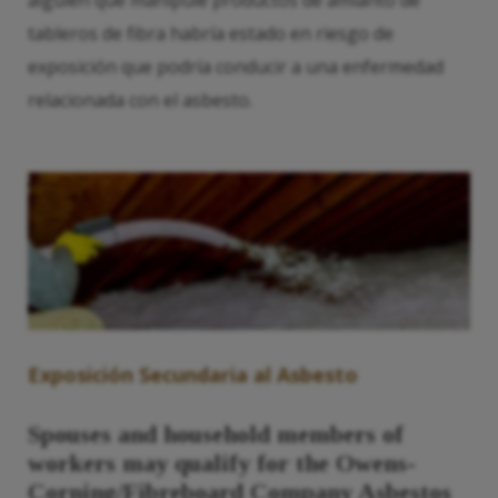
alguien que manipule productos de amianto de
tableros de fibra habría estado en riesgo de
exposición que podría conducir a una enfermedad
relacionada con el asbesto.
Exposición Secundaria al Asbesto
Spouses and household members of
workers may qualify for the
Owens
-
Corning/Fibreboard Company Asbestos