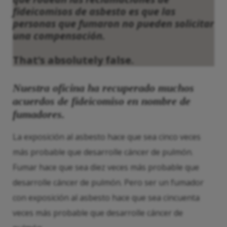
fideicomisos de asbesto es que las
personas que fumaron no pueden solicitar
una compensación.
That’s absolutely false.
Nuestra oficina ha recuperado muchos
acuerdos de fideicomiso en nombre de
fumadores.
La exposición al asbesto hace que sea cinco veces
más probable que desarrolle cáncer de pulmón.
Fumar hace que sea diez veces más probable que
desarrolle cáncer de pulmón. Pero ser un fumador
con exposición al asbesto hace que sea cincuenta
veces más probable que desarrolle cáncer de