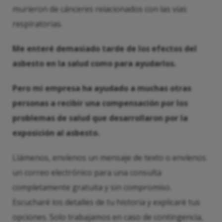
murieron de cánceres relacionados con las vías
respiratorias.
Me enteré demasiado tarde de los efectos del
asbesto en la salud como para ayudarlos.
Pero mi empresa ha ayudado a muchas otras
personas a recibir una compensación por los
problemas de salud que desarrollaron por la
exposición al asbesto.
Llámenos, envíenos un mensaje de texto o envíenos
un correo electrónico para una consulta
completamente gratuita y sin compromiso.
Escucharé los detalles de tu historia y explicaré tus
opciones. Solo trabajamos en caso de contingencia,