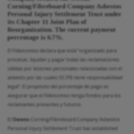
Corning/Fibreboard Company Asbestos
Personal Injury Settlement Trust under
its Chapter 11 Joint Plan of
Reorganization. The current payment
percentage is 6.7%.
El Fideicomiso declara que está “organizado para
procesar, liquidar y pagar todas las reclamaciones
válidas por lesiones personales relacionadas con el
asbesto por las cuales OC/FB tiene responsabilidad
legal”. El propósito del porcentaje de pago es
asegurar que el Fideicomiso tenga fondos para los
reclamantes presentes y futuros.
El
Owens
-Corning/Fibreboard Company Asbestos
Personal Injury Settlement Trust has established