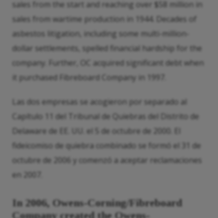
sales from the start and reaching over $58 million in
sales from wartime production in 1944. Decades of
asbestos litigation, including some multi-million-
dollar settlements, spelled financial hardship for the
company. Further, OC acquired significant debt when
it purchased Fibreboard Company in 1997.
Las dos empresas se acogieron por separado al
Capítulo 11 del Tribunal de Quiebras del Distrito de
Delaware de EE. UU. el 5 de octubre de 2000. El
fideicomiso de quiebra combinado se formó el 31 de
octubre de 2006 y comenzó a aceptar reclamaciones
en 2007.
In 2006,
Owens
-Corning/Fibreboard
Company created the
Owens
-