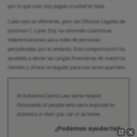
por lo que solo nos pagan si usted lo hace.
Cada caso es diferente, pero las Oficinas Legales de
Justinian C. Lane, Esq. ha obtenido cuantiosas
indemnizaciones para miles de personas
perjudicadas por el amianto. Esta compensación ha
ayudado a aliviar las cargas financieras de nuestros
clientes y ofrece un legado para sus seres queridos.
At AsbestosClaims.Law, we’ve helped
thousands of people who were exposed to
asbestos in their job, car or at home.
¿Podemos ayudarte?