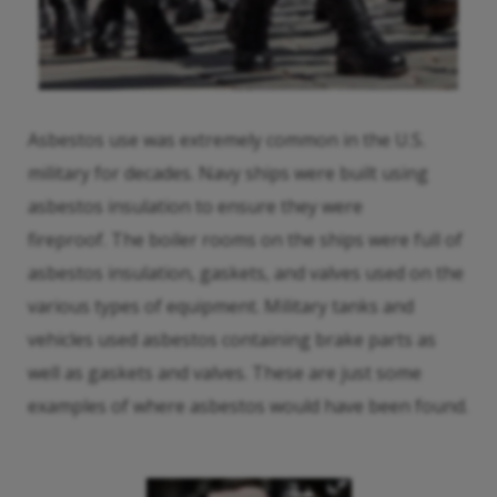
Asbestos use was extremely common in the U.S.
military for decades. Navy ships were built using
asbestos insulation to ensure they were
fireproof. The boiler rooms on the ships were full of
asbestos insulation, gaskets, and valves used on the
various types of equipment. Military tanks and
vehicles used asbestos containing brake parts as
well as gaskets and valves. These are just some
examples of where asbestos would have been found.