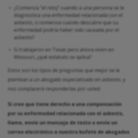
¿Comienza “el reloj” cuando a una persona se le
diagnostica una enfermedad relacionada con el
asbesto, o comienza cuando descubre que su
enfermedad podría haber sido causada por el
asbesto?
Si trabajaron en Texas pero ahora viven en
Missouri, ¿qué estatuto se aplica?
Estos son los tipos de preguntas que mejor se le
plantean a un abogado especializado en asbesto, y
nos complacerá responderlas por usted.
Si cree que tiene derecho a una compensación
por su enfermedad relacionada con el asbesto,
llame, envíe un mensaje de texto o envíe un
correo electrónico a nuestro bufete de abogados