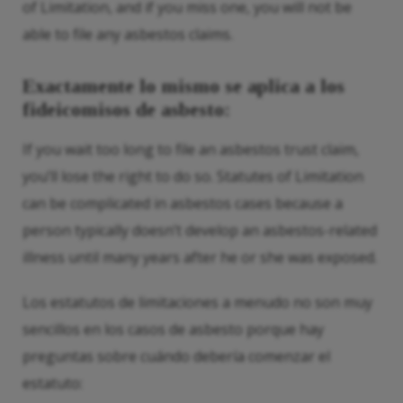
of Limitation, and if you miss one, you will not be
able to file any asbestos claims.
Exactamente lo mismo se aplica a los
fideicomisos de asbesto:
If you wait too long to file an asbestos trust claim,
you’ll lose the right to do so. Statutes of Limitation
can be complicated in asbestos cases because a
person typically doesn’t develop an asbestos-related
illness until many years after he or she was exposed.
Los estatutos de limitaciones a menudo no son muy
sencillos en los casos de asbesto porque hay
preguntas sobre cuándo debería comenzar el
estatuto: