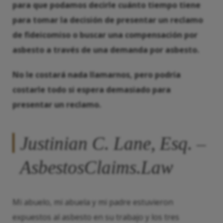
para que podamos decirle cuánto tiempo tiene
para tomar la decisión de presentar un reclamo
de fideicomiso o buscar una compensación por
asbesto a través de una demanda por asbesto.
No le costará nada llamarnos, pero podría
costarle todo si espera demasiado para
presentar un reclamo.
Justinian C. Lane, Esq. –
AsbestosClaims.Law
Mi abuelo, mi abuela y mi padre estuvieron
expuestos al asbesto en su trabajo y los tres