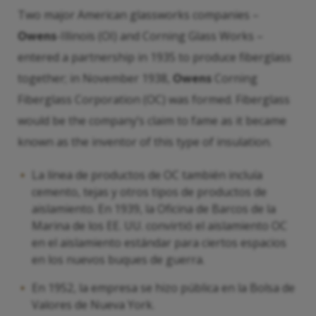
Two major American glassworks companies –
Owens
-Illinois (OI) and Corning Glass Works –
entered a partnership in 1935 to produce fiberglass
together; in November 1938,
Owens
Corning
Fiberglass Corporation (OC) was formed. Fiberglass
would be the company’s claim to fame as it became
known as the inventor of this type of insulation.
La línea de productos de OC también incluía
cemento, tejas y otros tipos de productos de
aislamiento. En 1939, la Oficina de Barcos de la
Marina de los EE. UU. convirtió el aislamiento OC
en el aislamiento estándar para ciertos espacios
en los nuevos buques de guerra.
En 1952, la empresa se hizo pública en la Bolsa de
Valores de Nueva York.