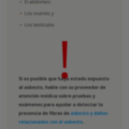
El abdomen;
Los ovarios; y
Los testículos
!
Si es posible que haya estado expuesto
al asbesto, hable con su proveedor de
atención médica sobre pruebas y
exámenes para ayudar a detectar la
presencia de fibras de
asbesto y daños
relacionados con el asbesto
.