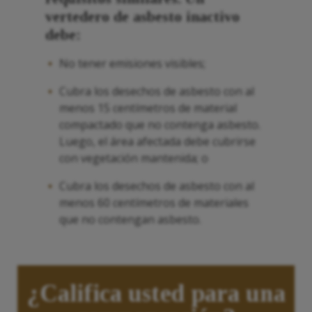
vertedero de asbesto inactivo
debe:
No tener emisiones visibles;
Cubra los desechos de asbesto con al
menos 15 centímetros de material
compactado que no contenga asbesto.
Luego, el área afectada debe cubrirse
con vegetación mantenida; o
Cubra los desechos de asbesto con al
menos 60 centímetros de materiales
que no contengan asbesto.
¿Califica usted para una