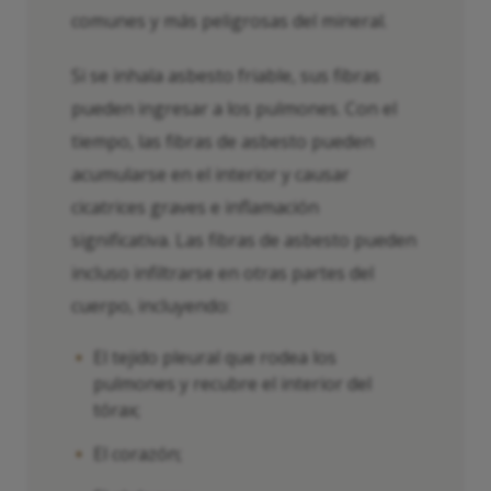
comunes y más peligrosas del mineral.
Si se inhala asbesto friable, sus fibras
pueden ingresar a los pulmones. Con el
tiempo, las fibras de asbesto pueden
acumularse en el interior y causar
cicatrices graves e inflamación
significativa. Las fibras de asbesto pueden
incluso infiltrarse en otras partes del
cuerpo, incluyendo:
El tejido pleural que rodea los
pulmones y recubre el interior del
tórax;
El corazón;