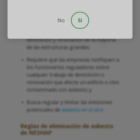
empresas comerciales a adherirse a la Ley
de Agua Limpia, que:
No
Sí
Especifica prácticas de trabajo seguras
para el asbesto, a seguir durante la
demolición y renovación de la mayoría
de las estructuras grandes;
Requiere que las empresas notifiquen a
los funcionarios reguladores sobre
cualquier trabajo de demolición o
renovación que afecte un edificio o sitio
contaminado con asbesto; y
Busca regular y limitar las emisiones
potenciales de
asbesto en el aire
.
Reglas de eliminación de asbesto
de NESHAP