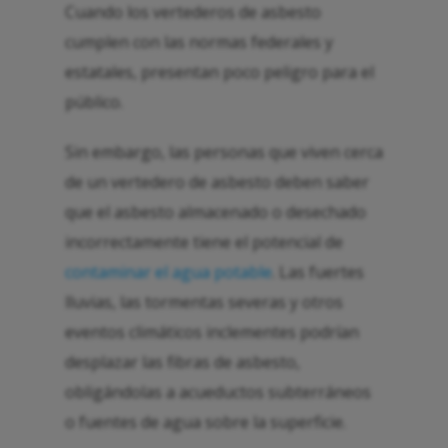
Cuando los vertederos de asbesto
cumplen con las normas federales y
estatales, presentan poco peligro para el
público.
Sin embargo, las personas que viven cerca
de un vertedero de asbesto deben saber
que el asbesto almacenado o desechado
incorrectamente tiene el potencial de
contaminar el agua potable
. Las fuertes
lluvias, las tormentas severas y otros
eventos climáticos inclementes podrían
desplazar las fibras de asbesto,
obligándolas a acueductos subterráneos
o fuentes de agua sobre la superficie.