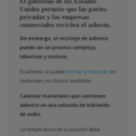
El gobierno de los Estados
Unidos permite que las partes
privadas y las empresas
comerciales reciclen el asbesto.
Sin embargo, el reciclaje de asbesto
puede ser un proceso complejo,
laborioso y costoso.
El asbesto se puede
reciclar y reformar
en
materiales no tóxicos mediante:
Calentar materiales que contienen
asbesto en una solución de hidróxido
de sodio.
La temperatura de la solución debe