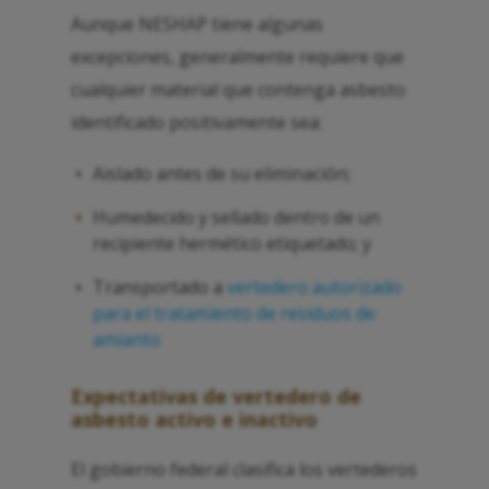
Aunque NESHAP tiene algunas
excepciones, generalmente requiere que
cualquier material que contenga asbesto
identificado positivamente sea:
Aislado antes de su eliminación;
Humedecido y sellado dentro de un
recipiente hermético etiquetado; y
Transportado a
vertedero autorizado
para el tratamiento de residuos de
amianto
Expectativas de vertedero de
asbesto activo e inactivo
El gobierno federal clasifica los vertederos