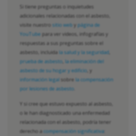
Si tiene preguntas o inquietudes
adicionales relacionadas con el asbesto,
visite nuestro
sitio web
y
página de
YouTube
para ver videos, infografías y
respuestas a sus preguntas sobre el
asbesto, incluida
la salud y la seguridad
,
prueba de asbesto
,
la eliminación del
asbesto de su hogar y edificio
, y
información legal
sobre
la compensación
por lesiones de asbesto
.
Y si cree que estuvo expuesto al asbesto,
o le han diagnosticado una enfermedad
relacionada con el asbesto, podría tener
derecho a
compensación significativa
: