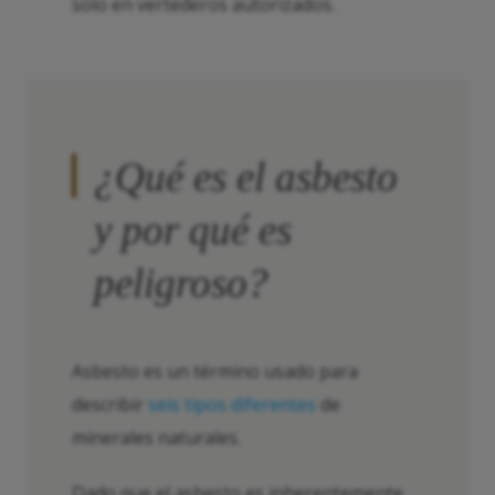
solo en vertederos autorizados.
¿Qué es el asbesto
y por qué es
peligroso?
Asbesto es un término usado para
describir
seis tipos diferentes
de
minerales naturales.
Dado que el asbesto es inherentemente