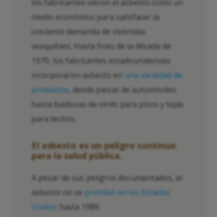
los fabricantes vieron el asbesto como un
medio económico para satisfacer la
creciente demanda de viviendas
asequibles. Hasta fines de la década de
1970, los fabricantes estadounidenses
incorporaron asbesto en
una variedad de
productos
, desde piezas de automóviles
hasta baldosas de vinilo para pisos y tejas
para techos.
El asbesto es un peligro continuo
para la salud pública.
A pesar de sus peligros documentados, el
asbesto no se
prohibió en los Estados
Unidos
hasta 1989.