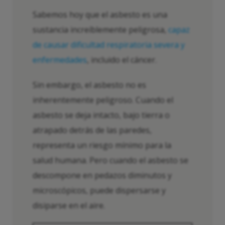
Sabemos hoy que el asbesto es una
sustancia increíblemente peligrosa,
capaz
de causar dificultad respiratoria severa y
enfermedades
, incluido el cáncer.
Sin embargo, el asbesto no es
inherentemente peligroso. Cuando el
asbesto se deja intacto, bajo tierra o
atrapado detrás de las paredes,
representa un riesgo mínimo para la
salud humana. Pero cuando el asbesto se
descompone en pedazos diminutos y
microscópicos, puede dispersarse y
disiparse en el aire.