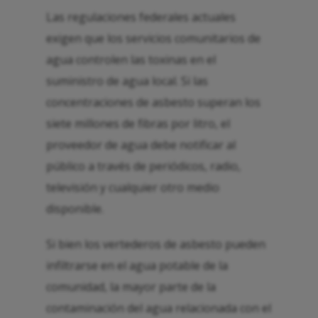
Las regulaciones federales actuales
exigen que los servicios comunitarios de
agua controlen las toxinas en el
suministro de agua local. Si las
concentraciones de asbesto superan los
siete millones de fibras por litro, el
proveedor de agua debe notificar al
público a través de periódicos, radio,
televisión y cualquier otro medio
disponible.
Si bien los vertederos de asbesto pueden
infiltrarse en el agua potable de la
comunidad, la mayor parte de la
contaminación del agua relacionada con el