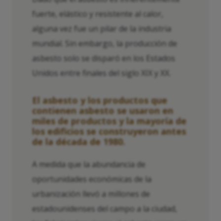
fuerte, elástico y resistente al calor,
alguna vez fue un pilar de la industria
mundial. Sin embargo, la producción de
asbesto solo se disparó en los Estados
Unidos entre finales del siglo XIX y XX.
El asbesto y los productos que
contienen asbesto se usaron en
miles de productos y la mayoría de
los edificios se construyeron antes
de la década de 1980.
A medida que la abundancia de
oportunidades económicas de la
urbanización llevó a millones de
estadounidenses del campo a la ciudad,