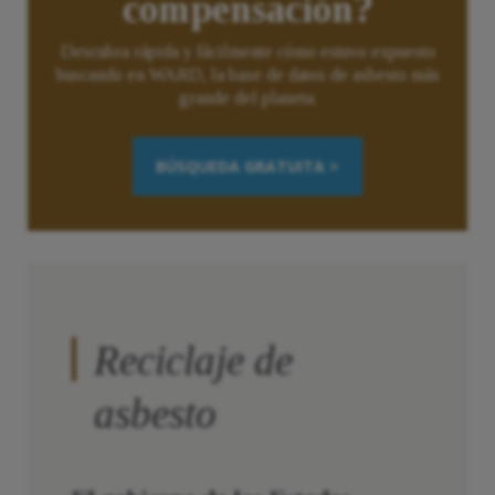
compensación?
Descubra rápida y fácilmente cómo estuvo expuesto
buscando en WARD, la base de datos de asbesto más
grande del planeta.
BÚSQUEDA GRATUITA >
Reciclaje de
asbesto