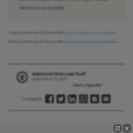
dinero en su bolsillo.
1 Instituto Nacional del Cáncer (NIH)
Hoja informativa sobre asbesto.
2 Instituto Nacional del Cáncer (NIH),
Hoja informativa sobre asbesto.
AsbestosClaims.Law Staff
septiembre 23, 2022
Salud y Seguridad
Compartir: