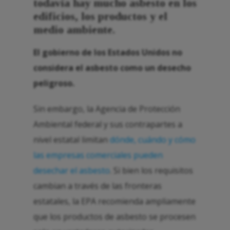
todavía hay mucho asbesto en los
edificios, los productos y el
medio ambiente.
El gobierno de los Estados Unidos no
considera el asbesto como un desecho
peligroso.
Sin embargo, la Agencia de Protección
Ambiental federal y sus contrapartes a
nivel estatal limitan
dónde, cuándo y cómo
las empresas comerciales pueden
desechar el asbesto
. Si bien los requisitos
cambian a través de las fronteras
estatales, la EPA recomienda ampliamente
que los productos de asbesto se procesen