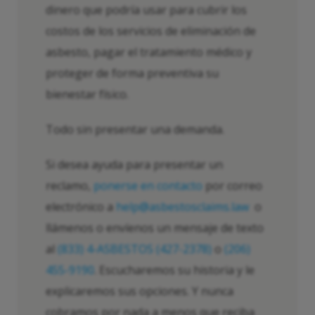
dinero que podría usar para cubrir los
costos de los servicios de eliminación de
asbesto, pagar el tratamiento médico y
proteger de forma preventiva su
bienestar físico.
Todo sin presentar una demanda.
Si desea ayuda para presentar un
reclamo,
ponerse en contacto
por correo
electrónico a
help@asbestosclaims.law
o
llámenos o envíenos un mensaje de texto
al
(833) 4-ASBESTOS (427-2378)
o
(206)
455-9190
. Escucharemos su historia y le
explicaremos sus opciones. Y nunca
cobramos por nada a menos que reciba