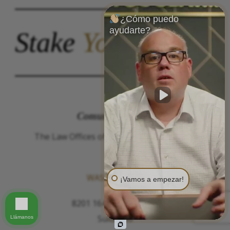
¿Cómo puedo
ayudarte?
Stake
Your
Claim.
Comuníquese con
The Law Offices of Justinian C. Lane, Esq –
PLLC
WASHINGTON
¡Vamos a empezar!
8201 164th Avenue NE
Suite 200
Llámanos