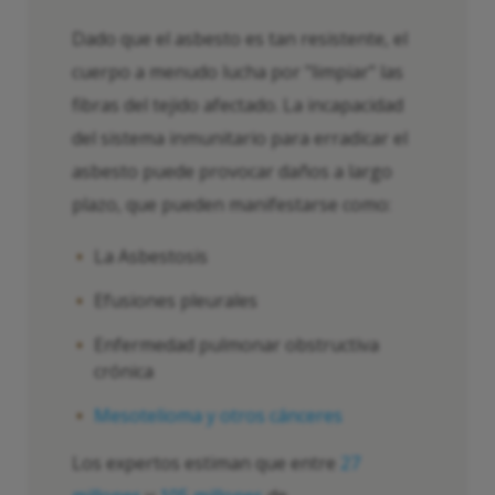
Dado que el asbesto es tan resistente, el
cuerpo a menudo lucha por "limpiar" las
fibras del tejido afectado. La incapacidad
del sistema inmunitario para erradicar el
asbesto puede provocar daños a largo
plazo, que pueden manifestarse como:
La Asbestosis
Efusiones pleurales
Enfermedad pulmonar obstructiva
crónica
Mesotelioma y otros cánceres
Los expertos estiman que entre
27