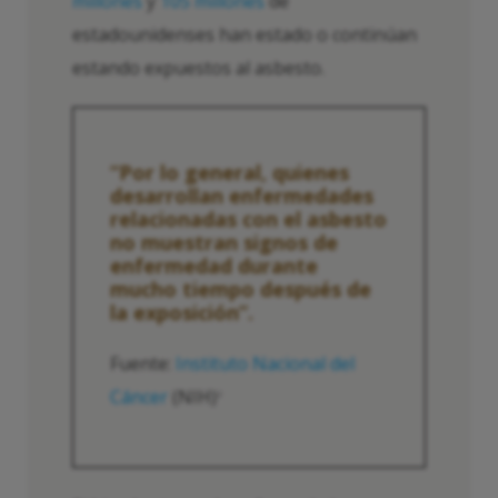
millones
y
105 millones
de
estadounidenses han estado o continúan
estando expuestos al asbesto.
“Por lo general, quienes
desarrollan enfermedades
relacionadas con el asbesto
no muestran signos de
enfermedad durante
mucho tiempo después de
la exposición”.
Fuente:
Instituto Nacional del
Cáncer
(NIH)
2