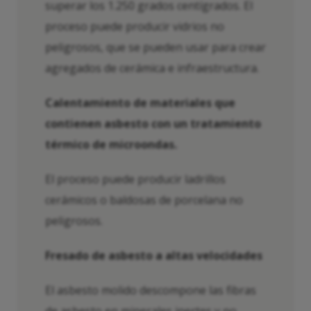
superar los 1.250 grados centígrados. El
proceso puede producir vidrios no
peligrosos, que se pueden usar para crear
agregados de cerámica e infraestructura.
Calentamiento de materiales que
contienen asbesto con un tratamiento
térmico de microondas.
El proceso puede producir ladrillos
cerámicos o baldosas de porcelana no
peligrosos.
Fresado de asbesto a altas velocidades
El asbesto molido descompone las fibras