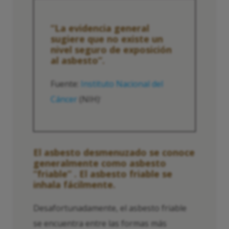
“La evidencia general
sugiere que no existe un
nivel seguro de exposición
al asbesto”.
Fuente:
Instituto Nacional del
Cáncer
(NIH)
1
El asbesto desmenuzado se conoce
generalmente como asbesto
“friable” . El asbesto friable se
inhala fácilmente.
Desafortunadamente, el asbesto friable
se encuentra entre las formas más