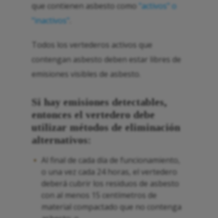
que contienen asbesto como
"activos" o
"inactivos"
.
Todos los vertederos activos que
contengan asbesto deben estar libres de
emisiones visibles de asbesto.
Si hay emisiones detectables,
entonces el vertedero debe
utilizar métodos de eliminación
alternativos:
Al final de cada día de funcionamiento,
o una vez cada 24 horas, el vertedero
deberá cubrir los residuos de asbesto
con al menos 15 centímetros de
material compactado que no contenga