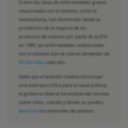
Si bien las tasas de enfermedades graves
relacionadas con el asbesto, como el
mesotelioma, han disminuido desde la
prohibición de la mayoría de los
productos de asbesto por parte de la EPA
en 1989, las enfermedades relacionadas
con el asbesto aún se cobran alrededor de
39,000 vidas
cada año.
Dado que el asbesto todavía constituye
una amenaza crítica para la salud pública,
el gobierno federal ha establecido normas
sobre cómo, cuándo y dónde se pueden
desechar
los materiales de asbesto.