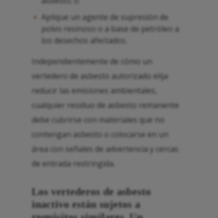
asbesto; o
Aplique un agente de supresión de
polvo resinoso o a base de petróleo a
los desechos afectados.
Independientemente de cómo un
vertedero de asbesto autorizado elija
reducir las emisiones ambientales,
cualquier residuo de asbesto remanente
debe cubrirse con materiales que no
contengan asbesto o colocarse en un
área con señales de advertencia y cercas
de entrada restringida.
Los vertederos de asbesto
inactivo están sujetos a
requisitos similares. Un