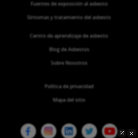
Fuentes de exposición al asbesto
Síntomas y tratamiento del asbesto
Centro de aprendizaje de asbesto
Blog de Asbestos
Sobre Nosotros
Política de privacidad
Mapa del sitio