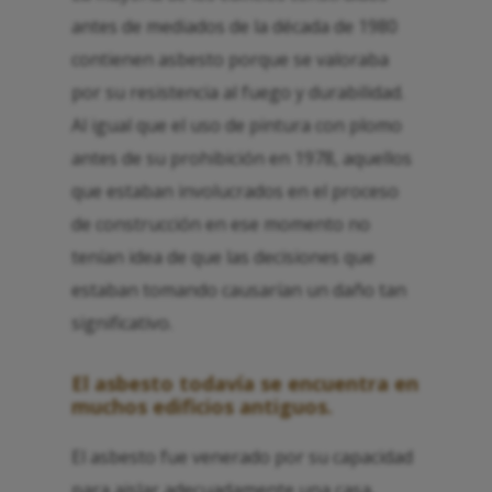
antes de mediados de la década de 1980
contienen asbesto porque se valoraba
por su resistencia al fuego y durabilidad.
Al igual que el uso de pintura con plomo
antes de su prohibición en 1978, aquellos
que estaban involucrados en el proceso
de construcción en ese momento no
tenían idea de que las decisiones que
estaban tomando causarían un daño tan
significativo.
El asbesto todavía se encuentra en
muchos edificios antiguos.
El asbesto fue venerado por su capacidad
para aislar adecuadamente una casa,