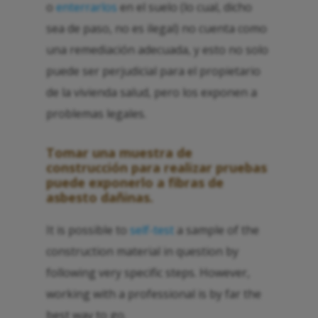
o
enterrarlos
en el suelo (lo cual, dicho
sea de paso, no es ilegal) no cuenta como
una remediación adecuada, y esto no solo
puede ser perjudicial para el propietario
de la vivienda salud, pero los exponen a
problemas legales.
Tomar una muestra de
construcción para realizar pruebas
puede exponerlo a fibras de
asbesto dañinas.
It is possible to
self-test
a sample of the
construction material in question by
following very specific steps. However,
working with a professional is by far the
best way to go.