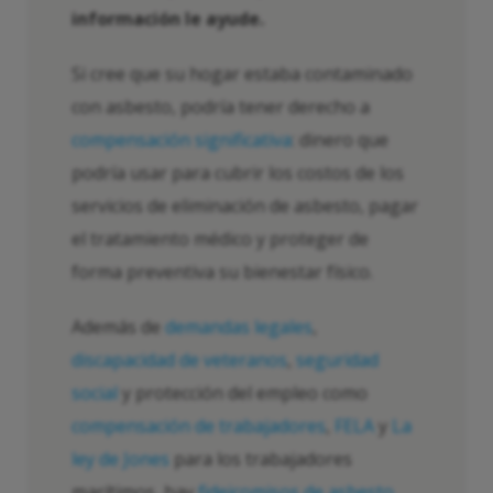
información le ayude.
Si cree que su hogar estaba contaminado
con asbesto, podría tener derecho a
compensación significativa
: dinero que
podría usar para cubrir los costos de los
servicios de eliminación de asbesto, pagar
el tratamiento médico y proteger de
forma preventiva su bienestar físico.
Además de
demandas legales
,
discapacidad de veteranos
,
seguridad
social
y protección del empleo como
compensación de trabajadores
,
FELA
y
La
ley de Jones
para los trabajadores
marítimos, hay
fideicomisos de asbesto