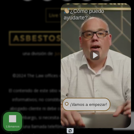
¿Cómo puedo
Live Social Feed
ayudarte?
una división de
Justinian C. Lane, Esq. – PLLC
©2024 The Law offices of Justinian C. Lane, Esq. – PLLC
El contenido de este sitio web se proporciona sólo con fines
informativos; no constituye la formación de una relación
¡Vamos a empezar!
abogado-cliente ni debe considerarse asesoramiento legal.
Sin embargo, si necesita asesoramiento legal, estamos a
sólo una llamada telefónica, un correo electrónico o un
Llámanos