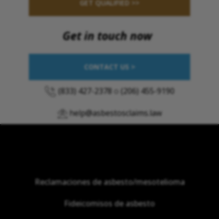
GET QUALIFIED >>
Get in touch now
CONTACT US >
(833) 427-2378
o
(206) 455-9190
help@asbestosclaims.law
Reclamaciones de asbesto/mesotelioma
Fideicomisos de asbesto