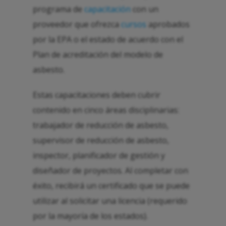
programa de
capacitación
con un
proveedor que ofrezca
cursos
aprobados
por la EPA o el estado de acuerdo con el
Plan de acreditación del modelo de
asbesto.
Estas capacitaciones deben cubrir
contenido en cinco áreas disciplinarias:
trabajador de reducción de asbesto,
supervisor de reducción de asbesto,
inspector, planificador de gestión y
diseñador de proyectos. Al completar con
éxito, recibirá un certificado que se puede
utilizar al solicitar una licencia (requerido
por la mayoría de los estados).