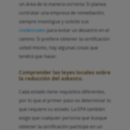
un área de la manera correcta. Si planea
contratar una empresa de remediación,
siempre investigue y solicite sus
credenciales
para evitar un desastre en el
camino. Si prefiere obtener la certificación
usted mismo, hay algunas cosas que
tendrá que hacer.
Comprender las leyes locales sobre
la reducción del asbesto.
Cada estado tiene requisitos diferentes,
por lo que el primer paso es determinar lo
que requiere su estado. La EPA también
exige que cualquier persona que busque
obtener la certificación participe en un