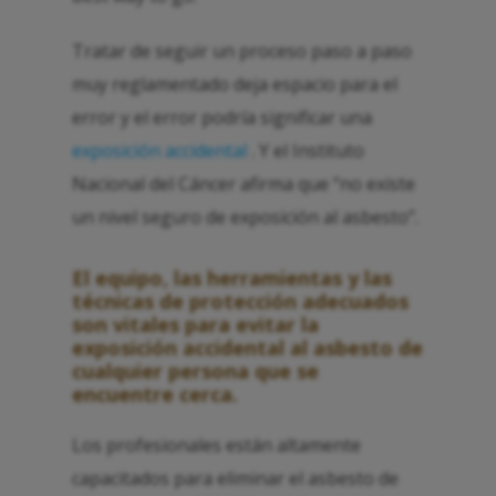
Tratar de seguir un proceso paso a paso
muy reglamentado deja espacio para el
error y el error podría significar una
exposición accidental
. Y el Instituto
Nacional del Cáncer afirma que “no existe
un nivel seguro de exposición al asbesto”.
El equipo, las herramientas y las
técnicas de protección adecuados
son vitales para evitar la
exposición accidental al asbesto de
cualquier persona que se
encuentre cerca.
Los profesionales están altamente
capacitados para eliminar el asbesto de