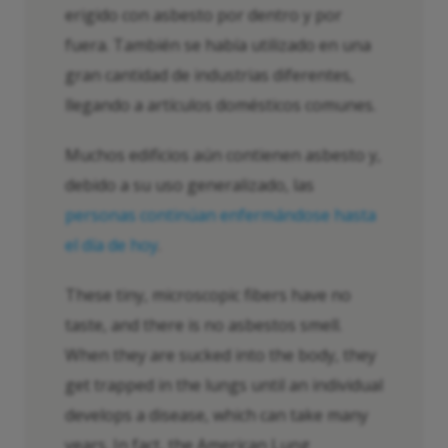
erigido con asbesto por dentro y por
fuera. También se había utilizado en una
gran cantidad de industrias diferentes,
llegando a artículos domésticos comunes.
Muchos edificios aún contienen asbesto y,
debido a su uso generalizado, las
personas continúan enfermándose hasta
el día de hoy
.
These tiny, microscopic fibers have no
taste, and there is no asbestos smell.
When they are sucked into the body, they
get trapped in the lungs until an individual
develops a disease, which can take many
years. In fact, the American Lung