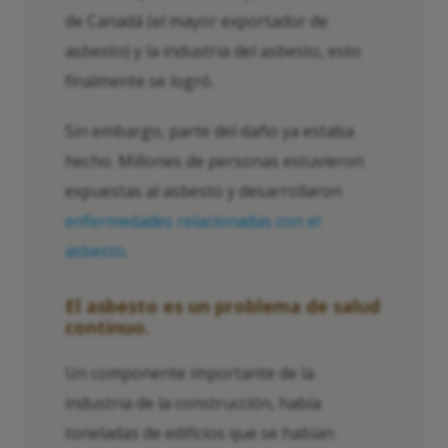
de Canadá (el mayor exportador de
asbesto) y la industria del asbesto, esto
finalmente se logró.
Sin embargo, parte del daño ya estaba
hecho. Millones de personas estuvieron
expuestas al asbesto y desarrollaron
enfermedades relacionadas con el
asbesto
.
El asbesto es un problema de salud
continuo.
Un componente importante de la
industria de la construcción, había
toneladas de edificios que se habían