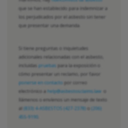
que se han establecido para indemnizar a
los perjudicados por el asbesto sin tener
que presentar una demanda.
Si tiene preguntas o inquietudes
adicionales relacionadas con el asbesto,
incluidas
pruebas
para la exposición o
cómo presentar un reclamo, por favor
ponerse en contacto
por correo
electrónico a
help@asbestosclaims.law
o
llámenos o envíenos un mensaje de texto
al
(833) 4-ASBESTOS (427-2378)
o
(206)
455-9190
.