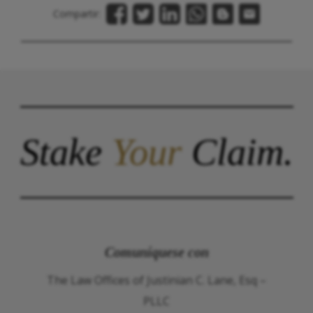
Compartir:
Stake
Your
Claim.
Comuníquese con
The Law Offices of Justinian C. Lane, Esq –
PLLC