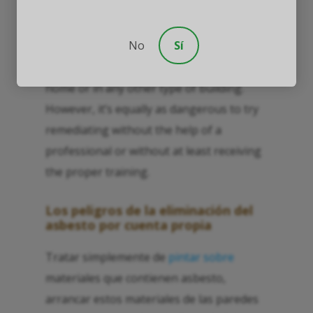
No
Sí
It is unwise to ignore the risks associated
with direct exposure to asbestos in a
home or in any other type of building.
However, it’s equally as dangerous to try
remediating without the help of a
professional or without at least receiving
the proper training.
Los peligros de la eliminación del
asbesto por cuenta propia
Tratar simplemente de
pintar sobre
materiales que contienen asbesto,
arrancar estos materiales de las paredes