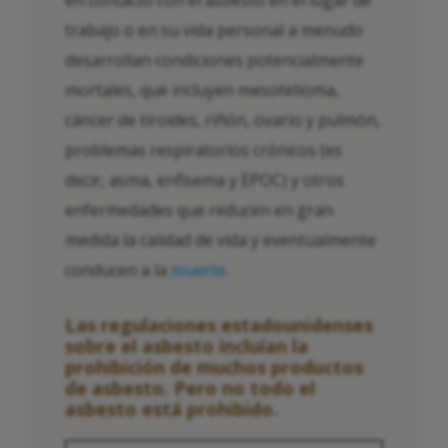
en contacto con el asbesto en el lugar de
trabajo o en su vida personal a menudo
desarrollan condiciones potencialmente
mortales, que incluyen mesotelioma,
cáncer de tiroides, riñón, ovario y pulmón,
problemas respiratorios crónicos (es
decir, asma, enfisema y EPOC) y otros
enfermedades que reducen en gran
medida la calidad de vida y eventualmente
conducen a la
muerte
.
Las regulaciones estadounidenses
sobre el asbesto incluían la
prohibición de muchos productos
de asbesto. Pero no todo el
asbesto está prohibido.