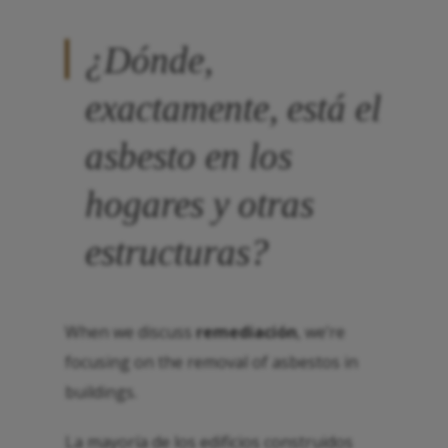
¿Dónde,
exactamente, está el
asbesto en los
hogares y otras
estructuras?
When we discuss
remediación
, we’re
focusing on the removal of asbestos in
buildings.
La mayoría de los edificios construidos