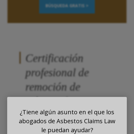
BÚSQUEDA GRATIS >
Certificación
profesional de
remoción de
asbesto: lo que se
¿Tiene algún asunto en el que los
necesita y por qué
abogados de Asbestos Claims Law
es importante
le puedan ayudar?