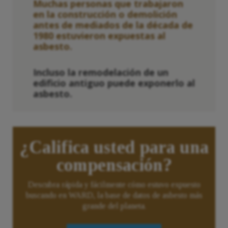
Muchas personas que trabajaron
en la construcción o demolición
antes de mediados de la década de
1980 estuvieron expuestas al
asbesto.
Incluso la remodelación de un
edificio antiguo puede exponerlo al
asbesto.
¿Califica usted para una
compensación?
Descubra rápida y fácilmente cómo estuvo expuesto
buscando en WARD, la base de datos de asbesto más
grande del planeta.