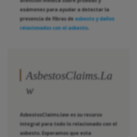
atención médica sobre pruebas y
exámenes para ayudar a detectar la
presencia de fibras de
asbesto y daños
relacionados con el asbesto
.
AsbestosClaims.La
w
AsbestosClaims.law es su recurso
integral para todo lo relacionado con el
asbesto. Esperamos que esta