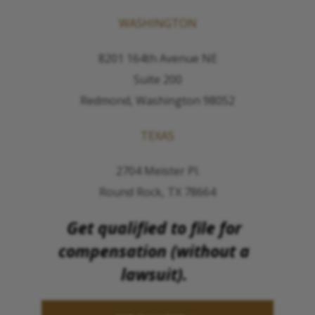
WASHINGTON
8201 164th Avenue NE
Suite 200
Redmond, Washington 98052
TEXAS
2704 Meister Pl.
Round Rock, TX 78664
Get qualified to file for
compensation (without a
lawsuit).