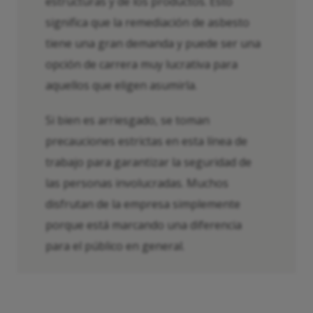
estructuras y de los productos. Esto
significa que la remediación de asbesto
tiene una gran demanda y puede ser una
opción de carrera muy lucrativa para
aquellos que eligen asumirla.
Si bien es arriesgado, se toman
precauciones estrictas en esta línea de
trabajo para garantizar la seguridad de
las personas involucradas. Muchos
disfrutan de la empresa simplemente
porque está marcando una diferencia
para el público en general.