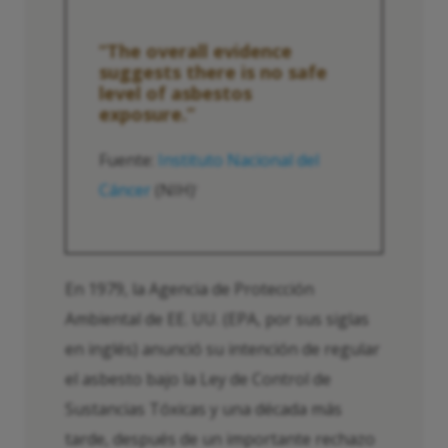
“The overall evidence
suggests there is no safe
level of asbestos
exposure.”
Fuente:
Instituto Nacional del
Cáncer
(NIH)
1
En 1979, la Agencia de Protección
Ambiental de EE. UU. (EPA, por sus siglas
en inglés) anunció su intención de regular
el asbesto bajo la Ley de Control de
Sustancias Tóxicas y una década más
tarde, después de un importante rechazo