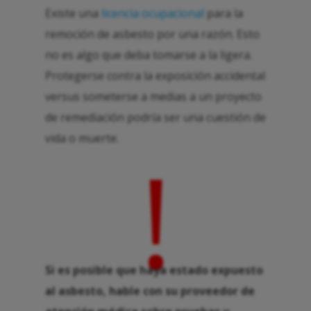
Existe una
licencia ocupacional
para la
remoción de asbesto por una razón. Esto
no es algo que deba tomarse a la ligera.
Protegerse contra la exposición accidental
versus someterse a medias a un proyecto
de remediación podría ser una cuestión de
vida o muerte.
!
Si es posible que haya estado expuesto
al asbesto, hable con su proveedor de