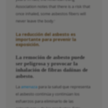
Association notes that there is a risk that
once inhaled, some asbestos fibers will
never leave the body.
2
La reducción del asbesto es
importante para prevenir la
exposición.
La remoción de asbesto puede
ser peligrosa y provocar la
inhalación de fibras dañinas de
asbesto.
La
amenaza
para la salud que representa
el asbesto continúa y continúan los
esfuerzos para eliminarlo de las