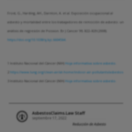
Frost, G., Harding, AH., Darnton, A. et al. Exposición ocupacional al
asbesto y mortalidad entre los trabajadores de remoción de asbesto: un
análisis de regresión de Poisson. Br J Cancer 99, 822–829 (2008).
https://doi.org/10.1038/sj.bjc.6604564.
1 Instituto Nacional del Cáncer (NIH)
Hoja informativa sobre asbesto.
2
https://www.lung.org/clean-air/at-home/indoor-air-pollutants/asbestos
3 Instituto Nacional del Cáncer (NIH)
Hoja informativa sobre asbesto.
AsbestosClaims.Law Staff
septiembre 17, 2022
Reducción de Asbesto