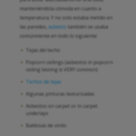
manteniéndola cómoda en cuanto a
temperatura. Y no solo estaba metido en
las paredes,
asbesto
también se usaba
comúnmente en todo lo siguiente:
Tejas del techo
Popcorn ceilings (asbestos in popcorn
ceiling testing is VERY common)
Techos de tejas
Algunas pinturas texturizadas
Asbestos on carpet or in carpet
underlays
Baldosas de vinilo