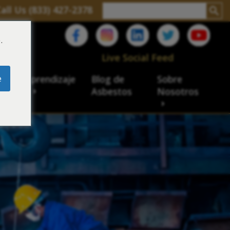
all Us (833) 427-2378
.
C
Live Social Feed
e
ro de aprendizaje
Blog de
Sobre
sbesto
Asbestos
Nosotros
cial
acidad de veteranos
ación laboral