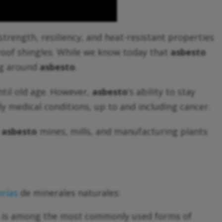
trength, resiliency, and heat-resistant properties
roof shingles. While we know today that
asbesto
ng around
asbesto
.
til old age. However,
asbesto
’s ability to stay
y medical conditions, up to and including cancer.
r
asbesto
mines, mills, and manufacturing plants
orías
de minerales naturales:
h is among the most commonly used forms of