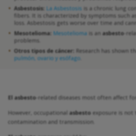
Asbestosis:
La Asbestosis
is a chronic lung co
fibers. It is characterized by symptoms such a
loss. Asbestosis gets worse over time and can
Mesotelioma:
Mesotelioma
is an
asbesto
-rel
problems.
Otros tipos de cáncer:
Research has shown t
pulmón, ovario y esófago
.
El asbesto
-related diseases most often affect f
However, occupational
asbesto
exposure is not 
contamination and transmission.