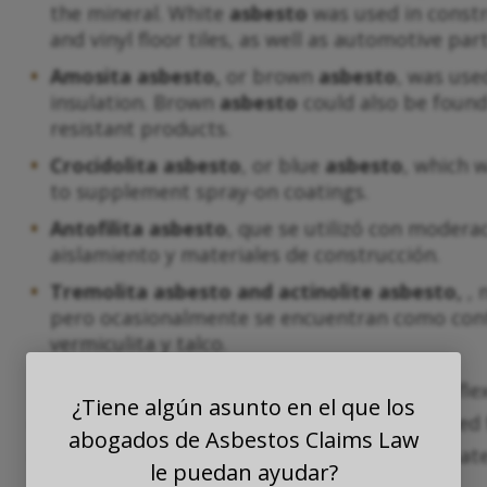
the mineral. White
asbesto
was used in constr
and vinyl floor tiles, as well as automotive p
Amosita
asbesto
,
or brown
asbesto
, was use
insulation. Brown
asbesto
could also be found
resistant products.
Crocidolita
asbesto
, or blue
asbesto
, which 
to supplement spray-on coatings.
Antofilita
asbesto
, que se utilizó con modera
aislamiento y materiales de construcción.
Tremolita
asbesto
and actinolite
asbesto
,
, 
pero ocasionalmente se encuentran como cont
vermiculita y talco.
Every form of
asbesto
is comprised of highly fle
¿Tiene algún asunto en el que los
electricity, and corrosion. When
asbesto
is used 
abogados de Asbestos Claims Law
down and used to fortify or reinforce other mate
le puedan ayudar?