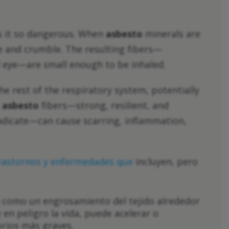
s it so dangerous. When
asbesto
minerals are
e and crumble. The resulting fibers—
ed eye—are small enough to be inhaled.
the rest of the respiratory system, potentially
,
asbesto
fibers—strong, resilient, and
dicate—can cause scarring, inflammation,
trastornos y enfermedades que
incluyen, pero
 como un engrosamiento del tejido alrededor
 en peligro la vida, puede acelerar o
rios más graves.