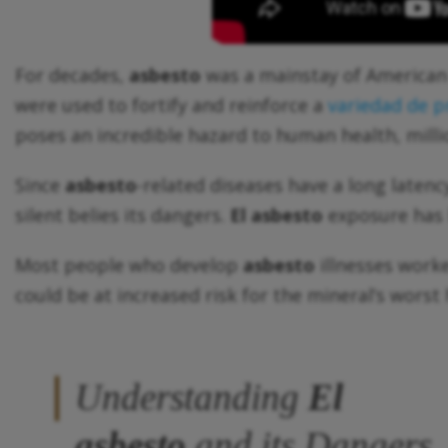
For decades,
asbesto
was a mainstay of American i
were used to fortify and reinforce a
variedad de 
poses an incredible hazard to human health, mill
Since
asbesto
-related diseases have a long late
silent belies its dangers.
El asbesto
exposure has b
Most people who develop
asbesto
illnesses work
could be at increased risk for the mineral’s worst 
Understanding
El
asbesto
and its Dangers