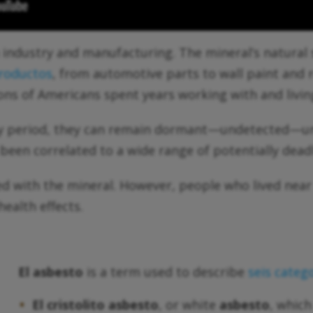
ndustry and manufacturing. The mineral’s natural s
productos
, from automotive parts to wall paint and 
ions of Americans spent years working with and livi
ncy period, they can remain dormant—undetected—un
een correlated to a wide range of potentially deadl
ed with the mineral. However, people who lived nea
health effects.
El asbesto
is a term used to describe
seis categ
El cristolito
asbesto
, or white
asbesto
, whic