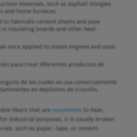
uction materials, such as asphalt shingles
arts and home furnaces.
d to fabricate cement sheets and pipe
 in insulating boards and other heat-
was once applied to steam engines and used
ción para crear diferentes productos de
ninguno de los cuales se usa comercialmente
aminantes en depósitos de crisotilo,
xible fibers that are
resistentes
to heat,
for industrial purposes, it is usually broken
rials, such as paper, tape, or cement.