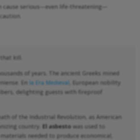
an cause serious—even life-threatening—
 caution.
hat kill.
housands of years. The ancient Greeks mined
teniense. En
la Era Medieval
, European nobility
ibers, delighting guests with fireproof
th of the Industrial Revolution, as American
anizing country.
El asbesto
was used to
—materials needed to produce economical,