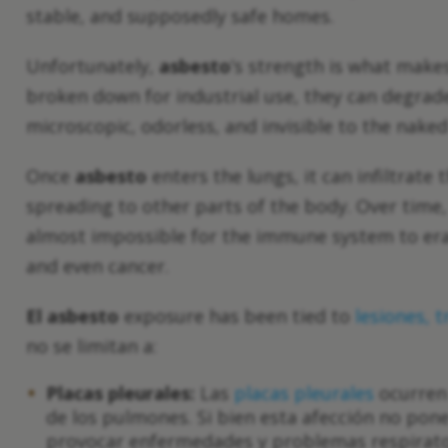
stable, and supposedly safe homes.
Unfortunately,
asbesto
’s strength is what make
broken down for industrial use, they can degrad
microscopic, odorless, and invisible to the nak
Once
asbesto
enters the lungs, it can infiltrate 
spreading to other parts of the body. Over time
almost impossible for the immune system to era
and even cancer.
El asbesto
exposure has been tied to
lesiones, 
no se limitan a:
Placas pleurales:
Las
placas pleurales
ocurren
de los pulmones. Si bien esta afección no pone
provocar enfermedades y problemas respirato