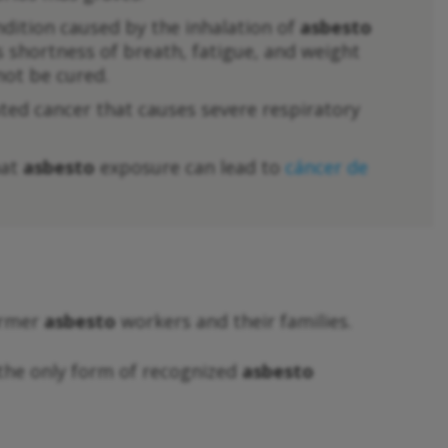
ndition caused by the inhalation of
asbesto
s shortness of breath, fatigue, and weight
not be cured.
ated cancer that causes severe respiratory
hat
asbesto
exposure can lead to
cáncer de
ormer
asbesto
workers and their families.
the only form of recognized
asbesto