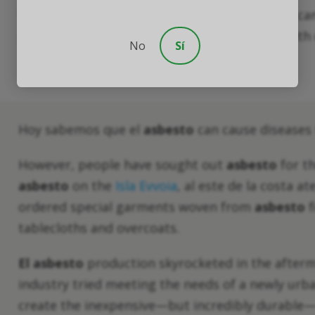
While
asbesto
is not inherently dangerous, it c
complications if and when it is not handled with
No
Sí
Hoy sabemos que el
asbesto
can cause diseases t
However, people have sought out
asbesto
for t
asbesto
on the
Isla Evvoia
, al este de la costa a
ordered special garments woven from
asbesto
f
tablecloths and overcoats.
El asbesto
production skyrocketed in the afterma
industry tried meeting the needs of a newly urb
create the inexpensive—but incredibly durable