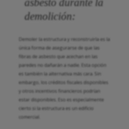
asbesto durante la
demolición:
Demoler la estructura y reconstruirla es la
única forma de asegurarse de que las
fibras de asbesto que acechan en las
paredes no dañarán a nadie. Esta opción
es también la alternativa más cara. Sin
embargo, los créditos fiscales disponibles
y otros incentivos financieros podrían
estar disponibles. Eso es especialmente
cierto si la estructura es un edificio
comercial.