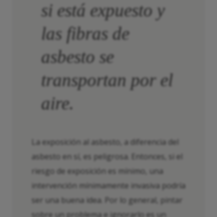
si está expuesto y
las fibras de
asbesto se
transportan por el
aire.
La exposición al asbesto, a diferencia del
asbesto en sí, es peligrosa. Entonces, si el
riesgo de exposición es mínimo, una
intervención mínimamente invasiva podría
ser una buena idea. Por lo general, pintar
sobre un problema e ignorarlo es un