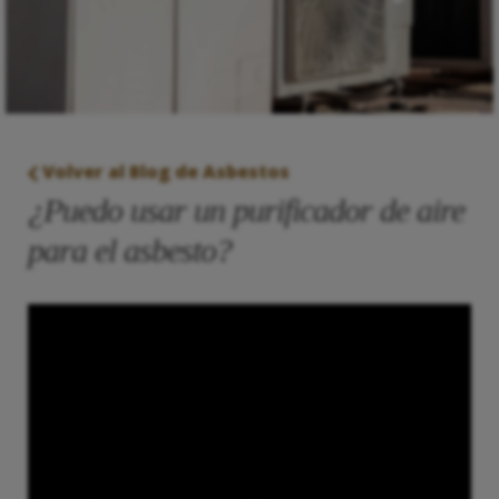
Volver al Blog de Asbestos
¿Puedo usar un purificador de aire
para el asbesto?