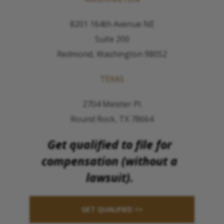
8201 164th Avenue NE
Suite 200
Redmond, Washington 98052
TEXAS
2704 Meister Pl.
Round Rock, TX 78664
Get qualified to file for
compensation (without a
lawsuit).
GET QUALIFIED >>