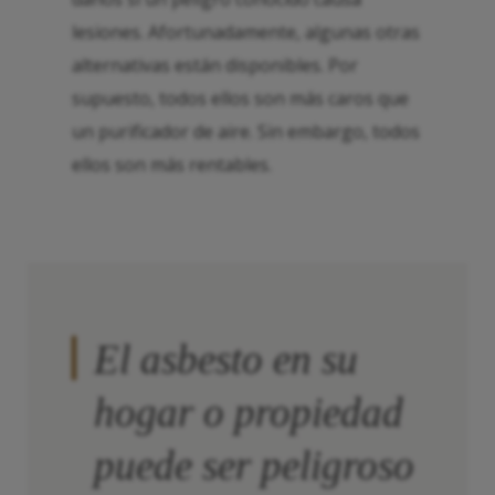
lesiones. Afortunadamente, algunas otras
alternativas están disponibles. Por
supuesto, todos ellos son más caros que
un purificador de aire. Sin embargo, todos
ellos son más rentables.
El asbesto en su
hogar o propiedad
puede ser peligroso