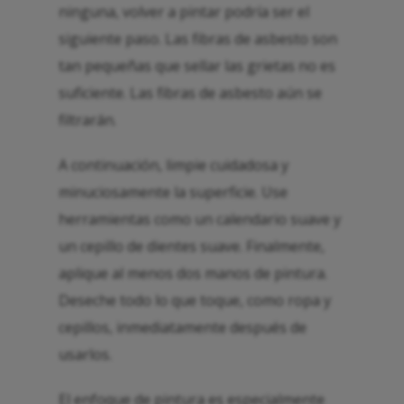
ninguna, volver a pintar podría ser el
siguiente paso. Las fibras de asbesto son
tan pequeñas que sellar las grietas no es
suficiente. Las fibras de asbesto aún se
filtrarán.
A continuación, limpie cuidadosa y
minuciosamente la superficie. Use
herramientas como un calendario suave y
un cepillo de dientes suave. Finalmente,
aplique al menos dos manos de pintura.
Deseche todo lo que toque, como ropa y
cepillos, inmediatamente después de
usarlos.
El enfoque de pintura es especialmente