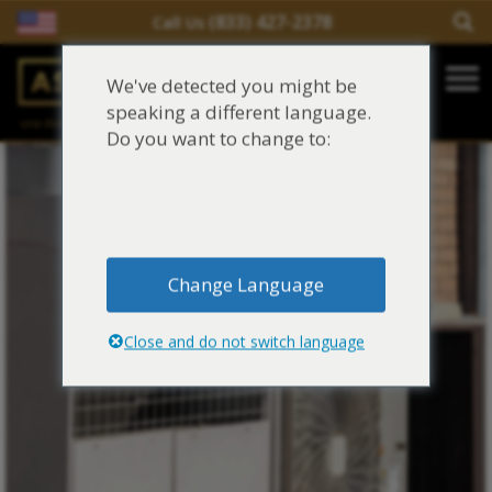
(833) 427-2378
Call Us
Salir del contenido
We've detected you might be
Main Navigation
speaking a different language.
una división de
Justinian C. Lane, Esq. – PLLC
Reclamaciones de asbesto/mesotelioma
Do you want to change to:
Fideicomisos de asbesto
Fuentes de exposición al asbesto
Change Language
Síntomas y tratamiento del asbesto
Close and do not switch language
Centro de aprendizaje de asbesto
Blog de Asbestos
Sobre Nosotros