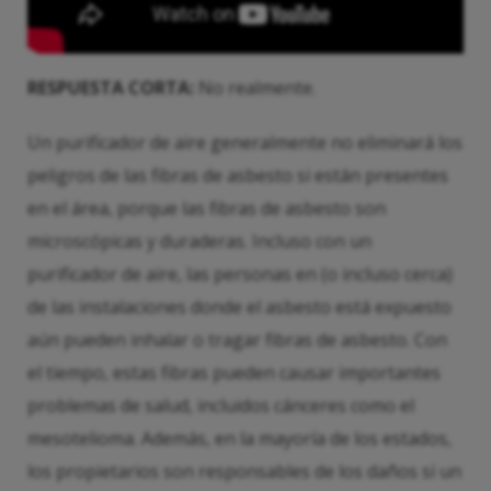
RESPUESTA CORTA:
No realmente.
Un purificador de aire generalmente no eliminará los
peligros de las fibras de asbesto si están presentes
en el área, porque las fibras de asbesto son
microscópicas y duraderas. Incluso con un
purificador de aire, las personas en (o incluso cerca)
de las instalaciones donde el asbesto está expuesto
aún pueden inhalar o tragar fibras de asbesto. Con
el tiempo, estas fibras pueden causar importantes
problemas de salud, incluidos cánceres como el
mesotelioma. Además, en la mayoría de los estados,
los propietarios son responsables de los daños si un