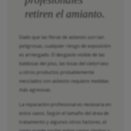
retiren el amianto.
Dado que las fibras de asbesto son tan
peligrosas, cualquier riesgo de exposición
es arriesgado. El desgaste visible de las
baldosas del piso, las losas del cielorraso
u otros productos probablemente
mezclados con asbesto requiere medidas
más agresivas.
La reparación profesional es necesaria en
estos casos. Según el tamaño del área de
tratamiento y algunos otros factores, el
costo puede oscilar entre varios cientos y