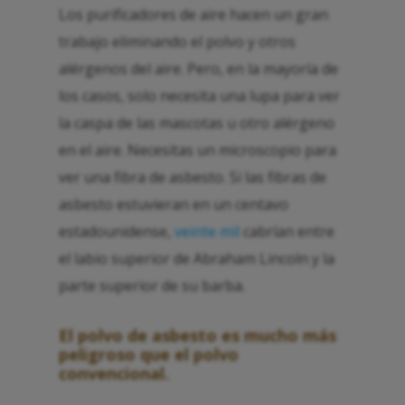
Los purificadores de aire hacen un gran
trabajo eliminando el polvo y otros
alérgenos del aire. Pero, en la mayoría de
los casos, solo necesita una lupa para ver
la caspa de las mascotas u otro alérgeno
en el aire. Necesitas un microscopio para
ver una fibra de asbesto. Si las fibras de
asbesto estuvieran en un centavo
estadounidense,
veinte mil
cabrían entre
el labio superior de Abraham Lincoln y la
parte superior de su barba.
El polvo de asbesto es mucho más
peligroso que el polvo
convencional.