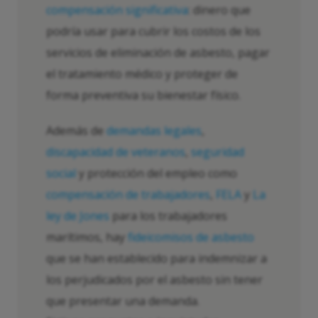
compensación significativa
: dinero que
podría usar para cubrir los costos de los
servicios de eliminación de asbesto, pagar
el tratamiento médico y proteger de
forma preventiva su bienestar físico.
Además de
demandas legales
,
discapacidad de veteranos
,
seguridad
social
y protección del empleo como
compensación de trabajadores
,
FELA
y
La
ley de Jones
para los trabajadores
marítimos, hay
fideicomisos de asbesto
que se han establecido para indemnizar a
los perjudicados por el asbesto sin tener
que presentar una demanda.