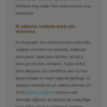
enfoque muy malo. Pero esta zona es una
excepción.
El asbesto todavía está con
nosotros.
En el pasado, los constructores a menudo
usaban concreto con asbesto, baldosas
para pisos, tejas para techos, cercas y
otros productos similares. Todos estos
años después, los científicos aún no han
desarrollado un mejor agente ignífugo. El
asbesto también es un relleno efectivo. En
2019
Justice y Claire's
retiraron del
mercado algunos productos de maquillaje
para niños porque contenían asbesto.