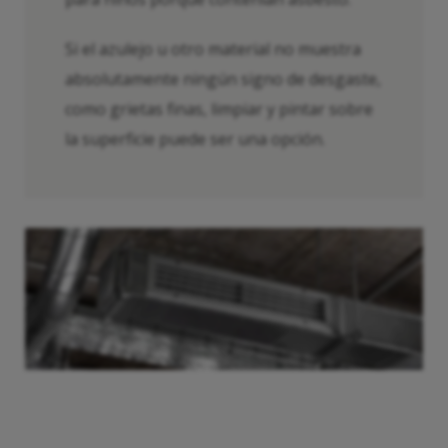
Si el azulejo u otro material no muestra
absolutamente ningún signo de desgaste,
como grietas finas, limpiar y pintar sobre
la superficie puede ser una opción.