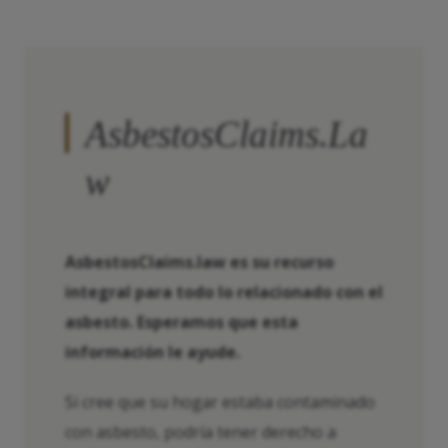
AsbestosClaims.La
w
AsbestosClaims.law es su recurso
integral para todo lo relacionado con el
asbesto. Esperamos que esta
información le ayude.
Si cree que su hogar estaba contaminado
con asbesto, podría tener derecho a