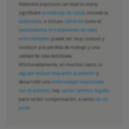
Asbestos exposure can lead to many
significant
problemas de salud
, incluida la
asbestosis
, e incluso
cánceres
como el
mesotelioma
.
El tratamiento de tales
enfermedades
puede ser muy costoso y
conducir a la pérdida de trabajo y una
calidad de vida debilitada.
Afortunadamente, en muchos casos, si
alguien estuvo expuesto al asbesto
y
desarrolló una
enfermedad relacionada
con el asbesto
, hay
varios caminos legales
para recibir compensación, a veces
sin un
juicio
.