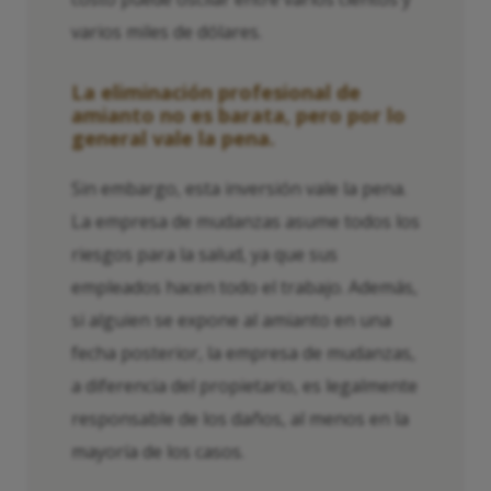
varios miles de dólares.
La eliminación profesional de
amianto no es barata, pero por lo
general vale la pena.
Sin embargo, esta inversión vale la pena.
La empresa de mudanzas asume todos los
riesgos para la salud, ya que sus
empleados hacen todo el trabajo. Además,
si alguien se expone al amianto en una
fecha posterior, la empresa de mudanzas,
a diferencia del propietario, es legalmente
responsable de los daños, al menos en la
mayoría de los casos.