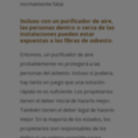
normalmente fatal.
Incluso con un purificador de aire,
las personas dentro o cerca de las
instalaciones pueden estar
expuestas a las fibras de asbesto.
Entonces, un purificador de aire
probablemente no protegerá a las
personas del asbesto. Incluso si pudiera,
hay tanto en juego que una solución
rápida no es suficiente. Los propietarios
tienen el deber moral de hacerlo mejor.
También tienen el deber legal de hacerlo
mejor. En la mayoría de los estados, los
propietarios son responsables de los
daños si un peligro conocido causa