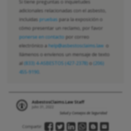
Si tiene preguntas o inquietudes
adicionales relacionadas con el asbesto,
incluidas
pruebas
para la exposición o
cómo presentar un reclamo, por favor
ponerse en contacto
por correo
electrónico a
help@asbestosclaims.law
o
llámenos o envíenos un mensaje de texto
al
(833) 4-ASBESTOS (427-2378)
o
(206)
455-9190
.
AsbestosClaims.Law Staff
julio 31, 2022
Salud y Consejos de Seguridad
Compartir: