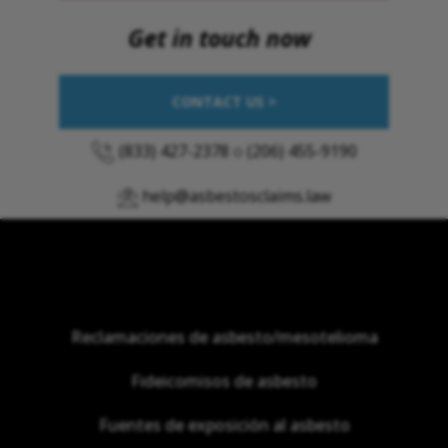
Get in touch now
CONTACT US >
(833) 427-2378
o
(206) 455-9190
help@asbestosclaims.law
Reclamaciones de asbesto/mesotelioma
Fideicomisos de asbesto
Fuentes de exposición al asbesto