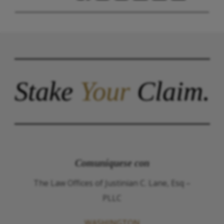
Stake
Your
Claim.
Comuníquese con
The Law Offices of Justinian C. Lane, Esq –
PLLC
WASHINGTON