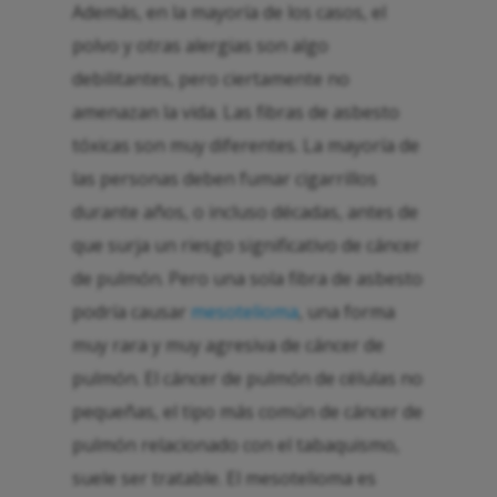
Además, en la mayoría de los casos, el
polvo y otras alergias son algo
debilitantes, pero ciertamente no
amenazan la vida. Las fibras de asbesto
tóxicas son muy diferentes. La mayoría de
las personas deben fumar cigarrillos
durante años, o incluso décadas, antes de
que surja un riesgo significativo de cáncer
de pulmón. Pero una sola fibra de asbesto
podría causar
mesotelioma
, una forma
muy rara y muy agresiva de cáncer de
pulmón. El cáncer de pulmón de células no
pequeñas, el tipo más común de cáncer de
pulmón relacionado con el tabaquismo,
suele ser tratable. El mesotelioma es