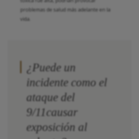
tóxica fue alta, podrían provocar
problemas de salud más adelante en la
vida.
¿Puede un
incidente como el
ataque del
9/11causar
exposición al