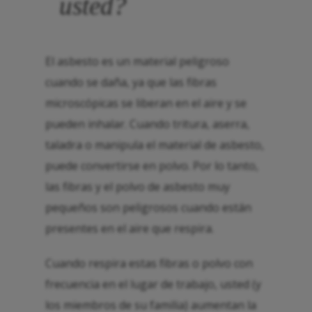
usted?
El asbesto es un material peligroso
cuando se daña, ya que las fibras
microscópicas se liberan en el aire y se
pueden inhalar. Cuando tritura, aserra,
taladra o manipula el material de asbesto,
puede convertirse en polvo. Por lo tanto,
las fibras y el polvo de asbesto muy
pequeños son peligrosos cuando están
presentes en el aire que respira.
Cuando respira estas fibras o polvo con
frecuencia en el lugar de trabajo, usted (y
los miembros de su familia) aumentan la