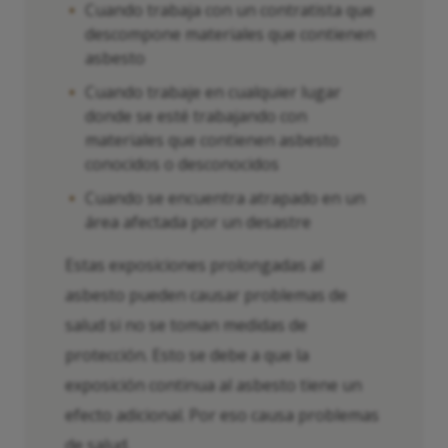
Cuando trabaja con un contratista que
descompone materiales que contienen
asbesto
Cuando trabaje en cualquier lugar
donde se esté trabajando con
materiales que contienen asbesto
conocidos o desconocidos
Cuando se encuentra atrapado en un
área afectada por un desastre
Estas exposiciones prolongadas al
asbesto pueden causar problemas de
salud si no se toman medidas de
protección. Esto se debe a que la
exposición continua al asbesto tiene un
efecto adicional. Por eso causa problemas
de salud.