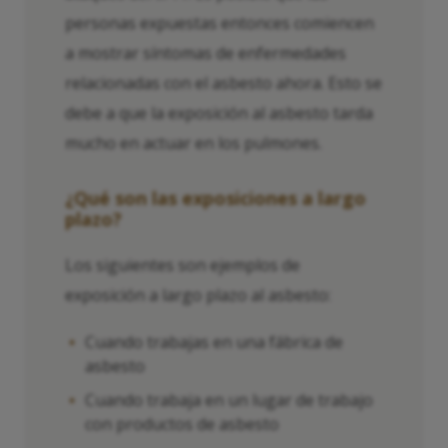
personas expuestas entonces comiencen
a mostrar síntomas de enfermedades
relacionadas con el asbesto ahora. Esto se
debe a que la exposición al asbesto tarda
mucho en actuar en los pulmones.
¿Qué son las exposiciones a largo
plazo?
Los siguientes son ejemplos de
exposición a largo plazo al asbesto:
Cuando trabajas en una fábrica de
asbesto
Cuando trabaja en un lugar de trabajo
con productos de asbesto