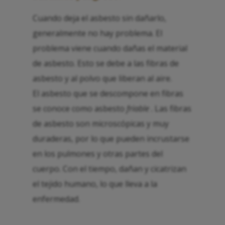
Cuando deja el asbesto sin dañarlo,
generalmente no hay problema. El
problema viene cuando dañas el material
de asbesto. Esto se debe a las fibras de
asbesto y al polvo que liberan al aire.
El asbesto que se descompone en fibras
se conoce como asbesto
friable
. Las fibras
de asbesto son microscópicas y muy
duraderas, por lo que pueden incrustarse
en los pulmones y otras partes del
cuerpo. Con el tiempo, dañan y cicatrizan
el tejido humano, lo que lleva a la
enfermedad.