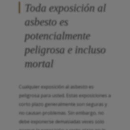
Toda exposición al
asbesto es
potencialmente
peligrosa e incluso
mortal
Cualquier exposición al asbesto es
peligrosa para usted. Estas exposiciones a
corto plazo generalmente son seguras y
no causan problemas. Sin embargo, no
debe exponerse demasiadas veces solo