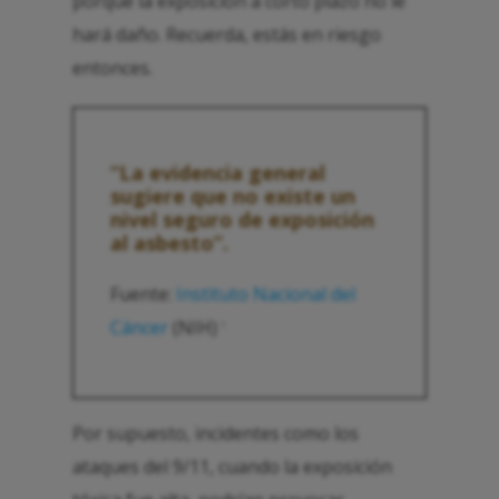
porque la exposición a corto plazo no le
hará daño. Recuerda, estás en riesgo
entonces.
“La evidencia general
sugiere que no existe un
nivel seguro de exposición
al asbesto”.
Fuente:
Instituto Nacional del
Cáncer
(NIH)
1
Por supuesto, incidentes como los
ataques del 9/11, cuando la exposición