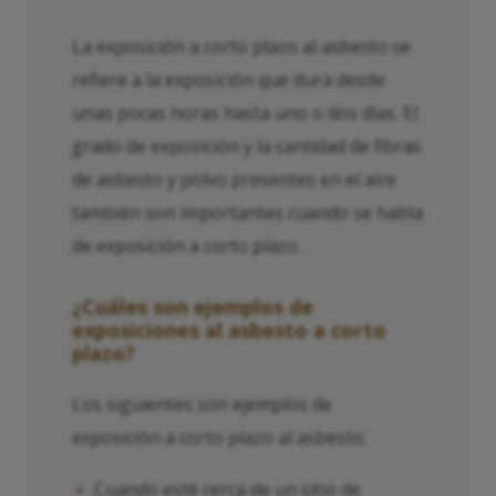
La exposición a corto plazo al asbesto se
refiere a la exposición que dura desde
unas pocas horas hasta uno o dos días. El
grado de exposición y la cantidad de fibras
de asbesto y polvo presentes en el aire
también son importantes cuando se habla
de exposición a corto plazo.
¿Cuáles son ejemplos de
exposiciones al asbesto a corto
plazo?
Los siguientes son ejemplos de
exposición a corto plazo al asbesto:
Cuando esté cerca de un sitio de