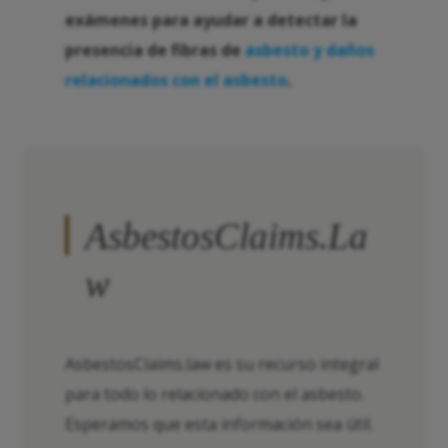
exámenes para ayudar a detectar la
presencia de fibras de
asbesto y daños
relacionados con el asbesto
.
AsbestosClaims.La
w
AsbestosClaims.law es su recurso integral
para todo lo relacionado con el asbesto.
Esperamos que esta información sea útil.