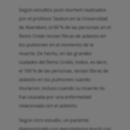
Según estudios post-mortem realizados
por el profesor Seaton en la Universidad
de Aberdeen, el 60 % de las personas en el
Reino Unido tenían fibras de asbesto en
los pulmones en el momento de la
muerte. De hecho, en las grandes
ciudades del Reino Unido, todos, es decir,
el 100 % de las personas, tenían fibras de
asbesto en los pulmones cuando
murieron, incluso cuando su muerte no
fue causada por una enfermedad
relacionada con el asbesto.
Según otro estudio, un paciente
diagnosticado con mesotelioma murió con