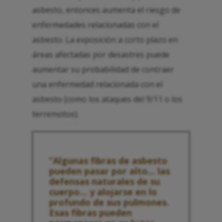
asbesto, entonces aumenta el riesgo de
enfermedades relacionadas con el
asbesto. La exposición a corto plazo en
áreas afectadas por desastres puede
aumentar su probabilidad de contraer
una enfermedad relacionada con el
asbesto (como los ataques del 9/11 o los
terremotos).
“Algunas fibras de asbesto
pueden pasar por alto... las
defensas naturales de su
cuerpo... y alojarse en lo
profundo de sus pulmones.
Esas fibras pueden