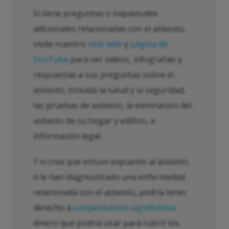
Si tiene preguntas o inquietudes
adicionales relacionadas con el asbesto,
visite nuestro
sitio web
y
página de
YouTube
para ver videos, infografías y
respuestas a sus preguntas sobre el
asbesto, incluida la salud y la seguridad,
las pruebas de asbesto, la eliminación del
asbesto de su hogar y edificio, e
información legal.
Y si cree que estuvo expuesto al asbesto,
o le han diagnosticado una enfermedad
relacionada con el asbesto, podría tener
derecho a
compensación significativa
:
dinero que podría usar para cubrir los