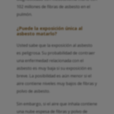
102 millones de fibras de asbesto en el
pulmón.
¿Puede la exposición única al
asbesto matarlo?
Usted sabe que la exposición al asbesto
es peligrosa. Su probabilidad de contraer
una enfermedad relacionada con el
asbesto es muy baja si su exposición es
breve. La posibilidad es aún menor si el
aire contiene niveles muy bajos de fibras y
polvo de asbesto.
Sin embargo, si el aire que inhala contiene
una nube espesa de fibras y polvo de