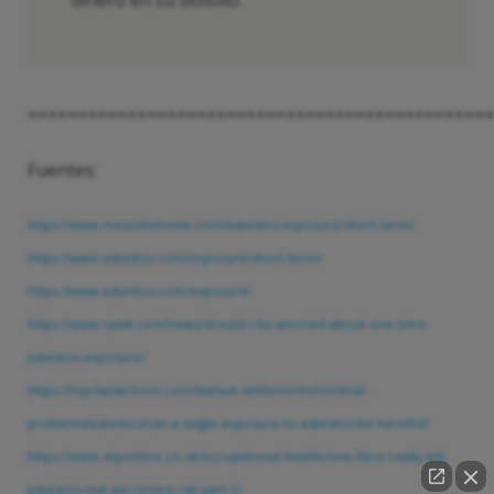
dinero en su bolsillo.
===============================================
Fuentes:
https://www.mesothelioma.com/asbestos-exposure/short-term/
https://www.asbestos.com/exposure/short-term/
https://www.asbestos.com/exposure/
https://www.rpwb.com/news/should-i-be-worried-about-one-time-
asbestos-exposure/
https://topclassactions.com/lawsuit-settlements/medical-
problems/asbestos/can-a-single-exposure-to-asbestos-be-harmful/
https://www.shponline.co.uk/occupational-health/one-fibre-really-kill-
asbestos-real-perceived-risk-part-1/