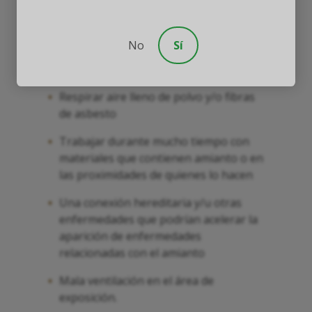
cualquiera o todas pueden causar
problemas de salud. Una serie de factores
causan enfermedades relacionadas con el
No
Sí
asbesto, que incluyen:
Respirar aire lleno de polvo y/o fibras
de asbesto
Trabajar durante mucho tiempo con
materiales que contienen amianto o en
las proximidades de quienes lo hacen
Una conexión hereditaria y/u otras
enfermedades que podrían acelerar la
aparición de enfermedades
relacionadas con el amianto
Mala ventilación en el área de
exposición.