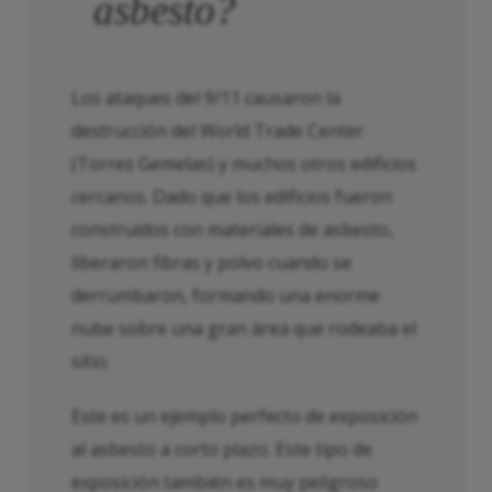
asbesto?
Los ataques del 9/11 causaron la
destrucción del World Trade Center
(Torres Gemelas) y muchos otros edificios
cercanos. Dado que los edificios fueron
construidos con materiales de asbesto,
liberaron fibras y polvo cuando se
derrumbaron, formando una enorme
nube sobre una gran área que rodeaba el
sitio.
Este es un ejemplo perfecto de exposición
al asbesto a corto plazo. Este tipo de
exposición también es muy peligroso