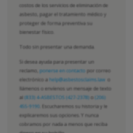
costos de los servicios de eliminación de
asbesto, pagar el tratamiento médico y
proteger de forma preventiva su
bienestar físico.
Todo sin presentar una demanda.
Si desea ayuda para presentar un
reclamo,
ponerse en contacto
por correo
electrónico a
help@asbestosclaims.law
o
llámenos o envíenos un mensaje de texto
al
(833) 4-ASBESTOS (427-2378)
o
(206)
455-9190
. Escucharemos su historia y le
explicaremos sus opciones. Y nunca
cobramos por nada a menos que reciba