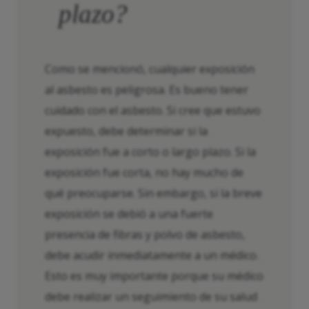
plazo?
Como se mencionó, cualquier exposición
al asbesto es peligrosa. Es bueno tener
cuidado con el asbesto. Si cree que estuvo
expuesto, debe determinar si la
exposición fue a corto o largo plazo. Si la
exposición fue corta, no hay mucho de
qué preocuparse. Sin embargo, si la breve
exposición se debió a una fuerte
presencia de fibras y polvo de asbesto,
debe acudir inmediatamente a un médico.
Esto es muy importante porque su médico
debe realizar un seguimiento de su salud