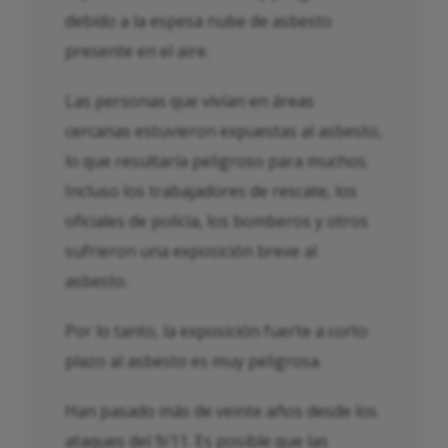
debido a la espesa nube de asbesto
presente en el aire.
Las personas que vivían en áreas
cercanas estuvieron expuestas al asbesto,
lo que resultaría peligroso para muchos.
Incluso los trabajadores de rescate, los
oficiales de policía, los bomberos y otros
sufrieron una exposición breve al
asbesto.
Por lo tanto, la exposición fuerte a corto
plazo al asbesto es muy peligrosa.
Han pasado más de veinte años desde los
ataques del 9/11. Es posible que las