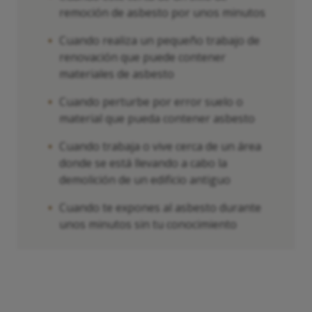
remoción de asbesto por unos minutos
Cuando realiza un pequeño trabajo de
renovación que puede contener
materiales de asbesto
Cuando perturbe por error suelo o
material que pueda contener asbesto
Cuando trabaja o vive cerca de un área
donde se está llevando a cabo la
demolición de un edificio antiguo
Cuando te expones al asbesto durante
unos minutos sin tu conocimiento