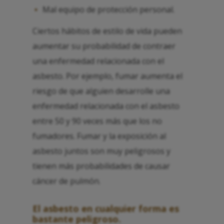
Mal equipo de protección personal.
Ciertos hábitos de estilo de vida pueden
aumentar su probabilidad de contraer
una enfermedad relacionada con el
asbesto. Por ejemplo, fumar aumenta el
riesgo de que alguien desarrolle una
enfermedad relacionada con el asbesto
entre 50 y 90 veces más que los no
fumadores. Fumar y la exposición al
asbesto juntos son muy peligrosos y
tienen más probabilidades de causar
cáncer de pulmón.
El asbesto en cualquier forma es
bastante peligroso.