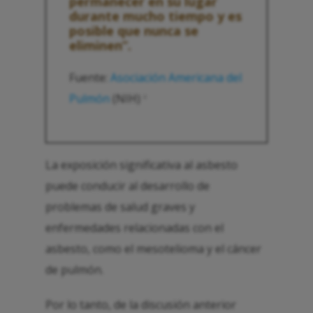
permanecer en su lugar
durante mucho tiempo y es
posible que nunca se
eliminen”.
Fuente:
Asociación Americana del
Pulmón
(NIH)
2
La exposición significativa al asbesto
puede conducir al desarrollo de
problemas de salud graves y
enfermedades relacionadas con el
asbesto, como el mesotelioma y el cáncer
de pulmón.
Por lo tanto, de la discusión anterior