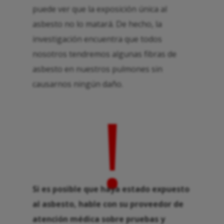
puede ver que la exposición única al
asbesto no lo matará. De hecho, la
investigación encuentra que todos
nosotros tendremos algunas fibras de
asbesto en nuestros pulmones sin
causarnos ningún daño.
!
Si es posible que haya estado expuesto
al asbesto, hable con su proveedor de
atención médica sobre pruebas y