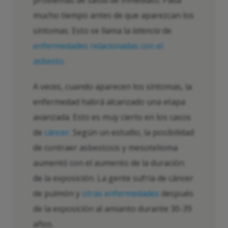
problemas de salud de inmediato. Pasa
mucho tiempo antes de que aparezcan los
síntomas. Esto se llama la
latencia
de
enfermedades relacionadas con el
asbesto
.
A veces, cuando aparecen los síntomas, la
enfermedad habrá alcanzado una etapa
avanzada. Esto es muy cierto en los casos
de
cáncer
. Según un estudio, la posibilidad
de contraer asbestosis y mesotelioma
aumentó con el aumento de la duración
de la exposición. La gente sufría de cáncer
de pulmón y
otras enfermedades
después
de la exposición al amianto durante 30-39
años.