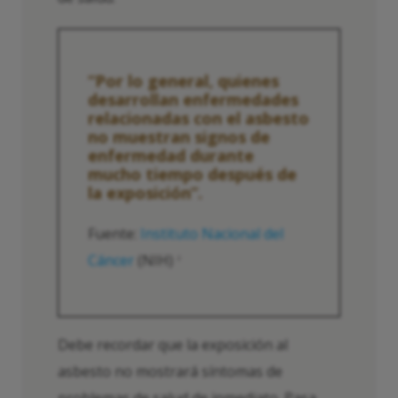
“Por lo general, quienes
desarrollan enfermedades
relacionadas con el asbesto
no muestran signos de
enfermedad durante
mucho tiempo después de
la exposición”.
Fuente:
Instituto Nacional del
Cáncer
(NIH)
2
Debe recordar que la exposición al
asbesto no mostrará síntomas de